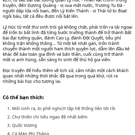
truyện, đến Dương Quảng - vị vua mất nước, Trương Tu Đà -
người dập lửa nổi loạn, đến Lý Kiến Thành - vị Thái tử bị đoạt
ngôi báu, tất cả đều được nổi bật lên.
Lý Húc từ một thư sinh trói gà không chặt, phải trốn ra tái ngoại
để trốn bị bắt lính đã từng bước trưởng thành để trở thành Bất
bại đại tướng quân, đánh Cao Ly, đánh Đột Quyết, tiễu phỉ
không trận không thắng... Từ một kẻ nhát gan, trốn tránh
chuyển thành một người ham thích quyền lực, dẫm lên đầu kẻ
khác để bảo toàn gia đình và bản thân, cuối cùng trở thành
một vị anh hùng, sẵn sàng hi sinh để thủ hộ gia viên.
Đọc truyện để hiểu thêm về lịch sử, cảm nhận một cách khách
quan nhất những thời khắc đã qua trong quá khứ, rút ra
những bài học cho tương lai.
Có thể bạn thích:
1. Mới sinh ra, bị phế nghịch tập hệ thống liền tới rồi
2. Chư thiên chi tiếu ngạo đệ nhất kiếm
3. Quốc Vương
4. Cá Mặn Phi Thăng