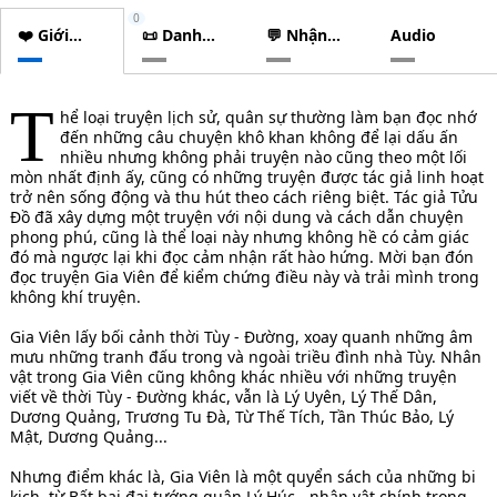
0
❤️ Giới
📜 Danh
💬 Nhận
Audio
thiệu
sách
xét
chương
T
hể loại truyện lịch sử, quân sự thường làm bạn đọc nhớ
đến những câu chuyện khô khan không để lại dấu ấn
nhiều nhưng không phải truyện nào cũng theo một lối
mòn nhất định ấy, cũng có những truyện được tác giả linh hoạt
trở nên sống động và thu hút theo cách riêng biệt. Tác giả Tửu
Đồ đã xây dựng một truyện với nội dung và cách dẫn chuyện
phong phú, cũng là thể loại này nhưng không hề có cảm giác
đó mà ngược lại khi đọc cảm nhận rất hào hứng. Mời bạn đón
đọc truyện Gia Viên để kiểm chứng điều này và trải mình trong
không khí truyện.
Gia Viên lấy bối cảnh thời Tùy - Đường, xoay quanh những âm
mưu những tranh đấu trong và ngoài triều đình nhà Tùy. Nhân
vật trong Gia Viên cũng không khác nhiều với những truyện
viết về thời Tùy - Đường khác, vẫn là Lý Uyên, Lý Thế Dân,
Dương Quảng, Trương Tu Đà, Từ Thế Tích, Tần Thúc Bảo, Lý
Mật, Dương Quảng...
Nhưng điểm khác là, Gia Viên là một quyển sách của những bi
kịch, từ Bất bại đại tướng quân Lý Húc - nhân vật chính trong