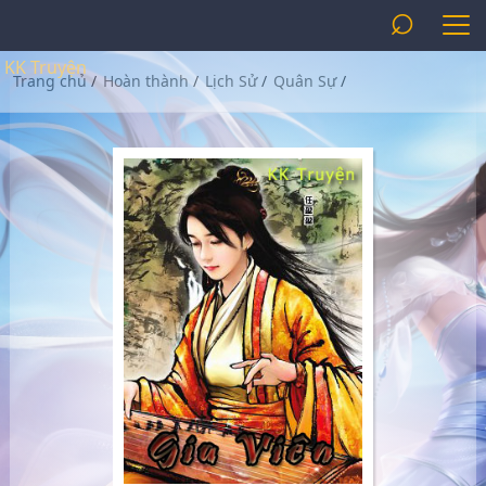
⌕
KK Truyện
Trang chủ
/
Hoàn thành
/
Lịch Sử
/
Quân Sự
/