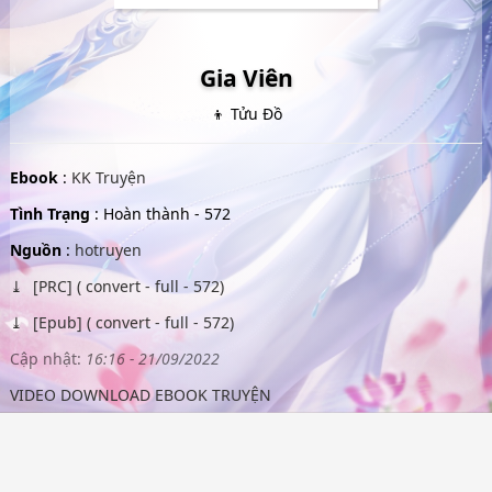
Gia Viên
👦 Tửu Đồ
Ebook
:
KK Truyện
Tình Trạng
: Hoàn thành - 572
Nguồn
:
hotruyen
[PRC] ( convert - full - 572)
[Epub] ( convert - full - 572)
Cập nhật:
16:16 - 21/09/2022
VIDEO DOWNLOAD EBOOK TRUYỆN