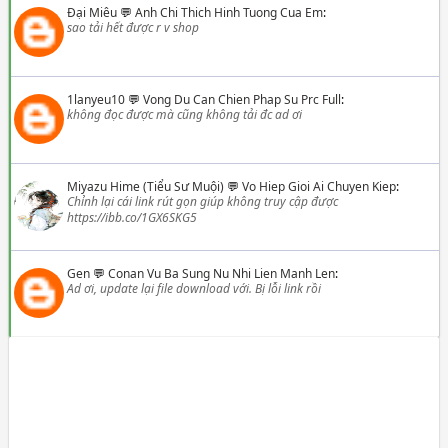
Đại Miêu
💬
Anh Chi Thich Hinh Tuong Cua Em
:
sao tải hết được r v shop
1lanyeu10
💬
Vong Du Can Chien Phap Su Prc Full
:
không đọc được mà cũng không tải đc ad ơi
Miyazu Hime (Tiểu Sư Muội)
💬
Vo Hiep Gioi Ai Chuyen Kiep
:
Chỉnh lại cái link rút gọn giúp không truy cập được
https://ibb.co/1GX6SKG5
Gen
💬
Conan Vu Ba Sung Nu Nhi Lien Manh Len
:
Ad ơi, update lại file download với. Bị lỗi link rồi