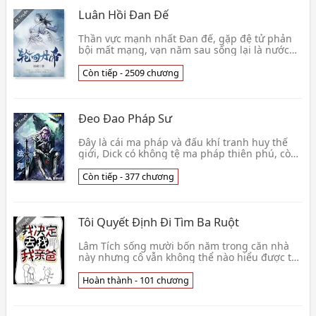
Luân Hồi Đan Đế
Thần vực mạnh nhất Đan đế, gặp đệ tử phản
bội mất mạng, vạn năm sau sống lại là nước
Tấn phế vật tông chủ Lăng Vân. Hoạt tử nhân,
thịt xương👦 Ngữ Thành
Còn tiếp - 2509 chương
Đeo Đao Pháp Sư
Đây là cái ma pháp và đấu khí tranh huy thế
giới, Dick có không tệ ma pháp thiên phú, còn
có hiếm thấy Thất Tinh huyết mạch. Là ma
pháp tu l👦 Đông Bắc Lão Miết
Còn tiếp - 377 chương
Tôi Quyết Định Đi Tìm Ba Ruột
Lâm Tích sống mười bốn năm trong căn nhà
này nhưng cô vẫn không thể nào hiểu được tại
sao mình lại bị ghét như thế. Sau này Lâm Tích
mới biế👦 Công Tử Thương
Hoàn thành - 101 chương