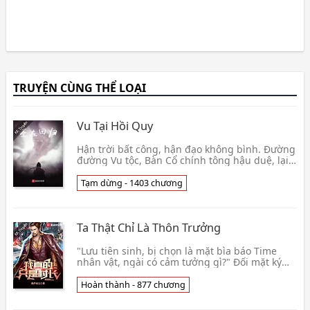
TRUYỆN CÙNG THỂ LOẠI
Vu Tại Hồi Quy
Hận trời bất công, hận đạo không bình. Đường
đường Vu tộc, Bàn Cổ chính tông hậu duệ, lại
lạc được tan thành mây khói kết quả. Lần này,
Vu t👦 Ba Hạ Khách
Tạm dừng - 1403 chương
Ta Thật Chỉ Là Thôn Trưởng
"Lưu tiên sinh, bị chọn là mặt bìa báo Time
nhân vật, ngài có cảm tưởng gì?" Đối mặt ký
giả vấn đề, Lưu Xuân Lai toét miệng cười một
tiếng, 👦 Hồ Lô Thôn Nhân
Hoàn thành - 877 chương