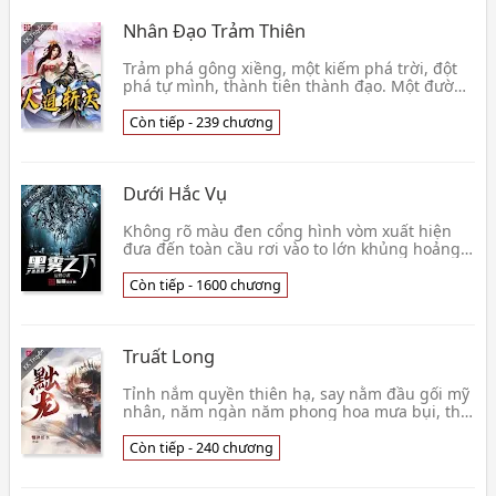
Nhân Đạo Trảm Thiên
Trảm phá gông xiềng, một kiếm phá trời, đột
phá tự mình, thành tiên thành đạo. Một đường
về phía trước, mãi không buông tha, cầu đặt
cầu chú👦 Cô Tâm Mạc
Còn tiếp - 239 chương
Dưới Hắc Vụ
Không rõ màu đen cổng hình vòm xuất hiện
đưa đến toàn cầu rơi vào to lớn khủng hoảng,
phụ trách thăm dò sau cửa thế giới 【 hải
đăng căn cứ 】👦 Thần Nhiên
Còn tiếp - 1600 chương
Truất Long
Tỉnh nắm quyền thiên hạ, say nằm đầu gối mỹ
nhân, năm ngàn năm phong hoa mưa bụi, thị
phi thành bại quay đầu không! Này phương
thiên địa có 👦 Lưu Đạn Phạ Thủy
Còn tiếp - 240 chương