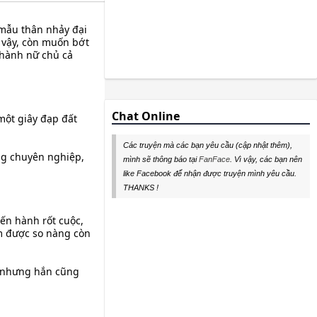
 mẫu thân nhảy đại
ư vậy, còn muốn bớt
 thành nữ chủ cả
Chat Online
một giây đạp đất
Các truyện mà các bạn yêu cầu (cập nhật thêm),
ng chuyên nghiệp,
mình sẽ thông báo tại
FanFace
. Vì vậy, các bạn nên
like Facebook để nhận được truyện mình yêu cầu.
THANKS !
iến hành rốt cuộc,
àm được so nàng còn
n, nhưng hắn cũng