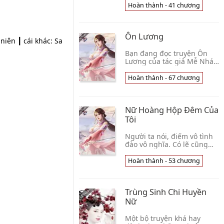
Yêu Tôi của tác giả Nữ
Hoàn thành - 41 chương
Vương. Tôi xuyên không vào
cuốn tiểu thuyết mới 👦 Nữ
Vương
Ôn Lương
niên ┃ cái khác: Sa
Bạn đang đọc truyện Ôn
Lương của tác giả Mễ Nháo
Nháo. Mỗi ngày, Diệp Phi
đều nhận được bất ngờ từ
Hoàn thành - 67 chương
Tả Lộ Dư, chưa từng có thời
gian ngừng ng👦 Mễ Nháo
Nháo
Nữ Hoàng Hộp Đêm Của
Tôi
Người ta nói, điếm vô tình
đào vô nghĩa. Có lẽ cũng
đúng thật. Một loại vốn
sòng phẳng, công khai
Hoàn thành - 53 chương
quan hệ, một loại là che
giấu, vụng trộm. 👦 Vô
Danh
Trùng Sinh Chi Huyền
Nữ
Một bộ truyện khá hay