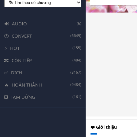
AUDIO
(6)
CONVERT
(6649)
HOT
(155)
CÒN TIẾP
(484)
DỊCH
(3167)
HOÀN THÀNH
(9484)
TẠM DỪNG
(161)
❤️ Giới thiệu