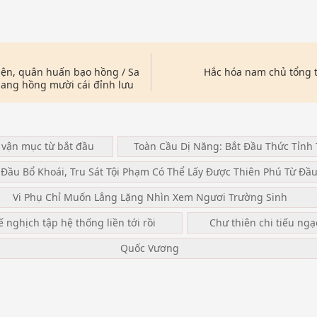
iện, quân huấn bạo hồng / Sa
Hắc hóa nam chủ tổng 
mang hồng mười cái đỉnh lưu
 vận mục từ bắt đầu
Toàn Cầu Dị Năng: Bắt Đầu Thức Tỉnh 
 Đầu Bổ Khoái, Tru Sát Tội Phạm Có Thể Lấy Được Thiên Phú Từ Đầ
Vi Phụ Chỉ Muốn Lẳng Lặng Nhìn Xem Ngươi Trường Sinh
ế nghịch tập hệ thống liền tới rồi
Chư thiên chi tiếu ng
Quốc Vương