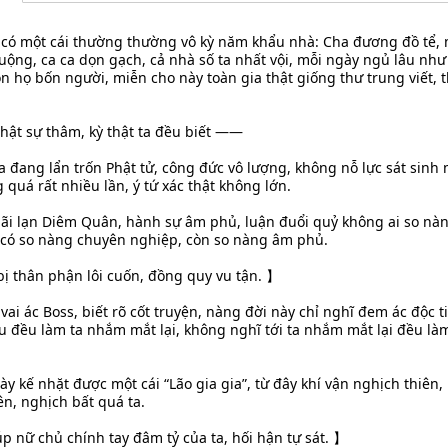
, có một cái thường thường vô kỳ năm khẩu nhà: Cha đương đồ tể,
 ruộng, ca ca dọn gạch, cả nhà số ta nhất vội, mỗi ngày ngủ lâu nh
ọn họ bốn người, miễn cho này toàn gia thật giống thư trung viết,
thật sự thâm, kỳ thật ta đều biết ——
 đang lẩn trốn Phật tử, công đức vô lượng, không nỗ lực sát sinh 
 quá rất nhiều lần, ý tứ xác thật không lớn.
bãi lạn Diêm Quân, hành sự âm phủ, luận đuổi quỷ không ai so nà
hỉ có so nàng chuyên nghiệp, còn so nàng âm phủ.
bị thân phận lôi cuốn, đồng quy vu tận. 】
 vai ác Boss, biết rõ cốt truyện, nàng đời này chỉ nghĩ đem ác độc t
u đều làm ta nhắm mắt lại, không nghĩ tới ta nhắm mắt lại đều l
gày kế nhặt được một cái “Lão gia gia”, từ đây khí vận nghịch thiê
ên, nghịch bất quá ta.
úp nữ chủ chính tay đâm tỷ của ta, hối hận tự sát. 】