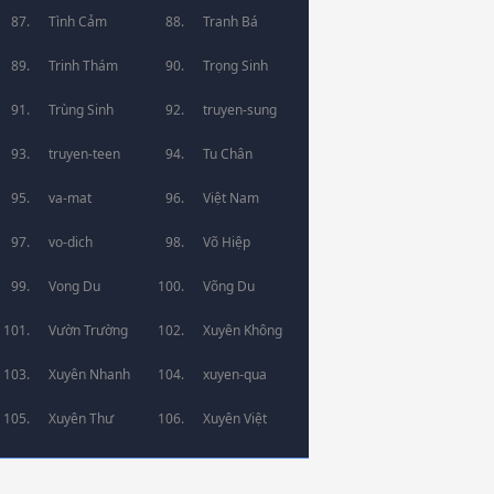
Tình Cảm
Tranh Bá
Trinh Thám
Trọng Sinh
Trùng Sinh
truyen-sung
truyen-teen
Tu Chân
va-mat
Việt Nam
vo-dich
Võ Hiệp
Vong Du
Võng Du
Vườn Trường
Xuyên Không
Xuyên Nhanh
xuyen-qua
Xuyên Thư
Xuyên Việt