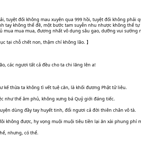
ải, tuyệt đối không mau xuyên qua 999 hồi, tuyệt đối không phải q
nh tay không thể đề, một bước tam suyễn nhu nhược không thể tự
gủ mua mua mua, đương nhất vô dụng sâu gạo, dưỡng vui sướng n
cục tại chỗ chết non, thậm chí không lão. 】
ão, các ngươi tất cả đều cho ta chi lăng lên a!
 kế thừa ta không tì vết tuệ căn, là khối đương Phật tử liêu.
ệc như thế âm phủ, không xưng bá Quỷ giới đáng tiếc.
guyện dùng đầy tay huyết tinh, đổi ngươi cả đời thiên chân vô tà.
ôi không được, hy vọng muội muội tiêu tiền lại ăn xài phung phí 
hể, nhưng, có thể.