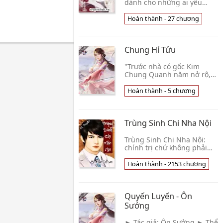
dành cho những ai yêu
thích thể loại huyền huyễn.
Tựa truyện Trùng Sinh Chi
Hoàn thành - 27 chương
Huyền Nữ là câu chuyện kể
về một đồng nữ đ👦 Bất Yếu
Kiểm Tử Yếu Tiền
Chung Hỉ Tửu
"Trước nhà có gốc Kim
Chung Quanh năm nở rộ,
hương nhạt bay xa. Kim
Chung bách niên thành
Hoàn thành - 5 chương
người, Tương ngộ bất ngữ,
từ biệt vô ngôn." Có nàn👦
Phong Tỷ Chưa Ăn Cơm
Trùng Sinh Chi Nha Nội
Trùng Sinh Chi Nha Nội:
chính trị chứ không phải
thủ đoạn. Một tuyệt phẩm
đô thị - quan trường, một
Hoàn thành - 2153 chương
tác phẩm hay nhất về thể
loại này mà mìn👦 Khuyết
Danh
Quyến Luyến - Ôn
Sưởng
► Tác giả: Ôn Sưởng ► Thể