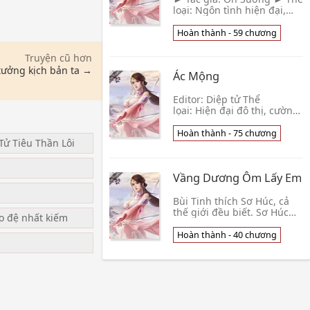
loại: Ngôn tình hiện đại,
song xử, sủng ► Độ dài: 59
chương ► Editor: Hà Vĩ ►
Hoàn thành - 59 chương
Beta: Mạc Y Phi ►
Poster: Mạc Y Phi 👦 Ôn
Truyện cũ hơn
Sưởng
tưởng kịch bản ta →
Ác Mộng
Editor: Diệp tử Thể
lọai: Hiện đại đô thị, cường
công, nhược thụ, ngược ,
sinh tử văn… Sinh ra cơ thể
Hoàn thành - 75 chương
Tử Tiêu Thần Lôi
đã bị kiếm khuyến không
bình thường 👦 Điển Y
u
Vầng Dương Ôm Lấy Em
Bùi Tinh thích Sơ Húc, cả
thế giới đều biết. Sơ Húc
ạo đệ nhất kiếm
thích Bùi Tinh, chỉ mình
anh biết. Năm 2010, đầu
Hoàn thành - 40 chương
tháng Tám, kì nghỉ hè sau
đợt thi Đại h👦 Tiểu Trang
Chu