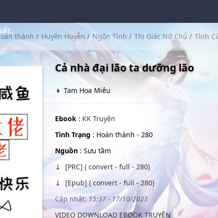
hất.
oàn thành
/
Huyền Huyễn
/
Ngôn Tình
/
Thị Giác Nữ Chủ
/
Tình 
Cả nhà đại lão ta dưỡng lão
👦 Tam Hoa Miêu
Ebook
:
KK Truyện
Tình Trạng
: Hoàn thành - 280
Nguồn
: Sưu tầm
[PRC] ( convert - full - 280)
[Epub] ( convert - full - 280)
Cập nhật:
15:37 - 17/10/2023
VIDEO DOWNLOAD EBOOK TRUYỆN