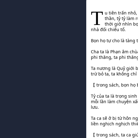
T
u tiên trấn nhỏ
thần, tỷ tỷ làm
thời giờ nhìn b
nhà đối chiếu tổ.
Bọn họ tự cho là tàng 
Cha ta là Phạn âm chùa
phi thăng, ta phi thăng
Ta nương là Quỷ giới 
trừ bỏ ta, ta không c
【 trong sách, bọn họ 
Tỷ của ta là trọng sinh
mỗi lần làm chuyện xấ
lưu.
Ta ca sẽ ở bị từ hôn n
liền nghịch nghịch thi
【 trong sách, ta ca gi