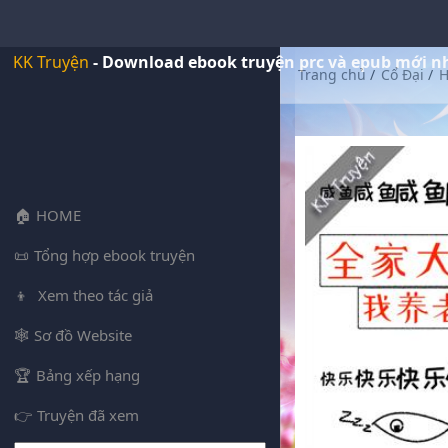
KK Truyện
- Download ebook truyện prc và epub mới n
Trang chủ
/
Cổ Đại
/
H
HOME
Tổng hợp ebook truyện
Xem theo tác giả
Sơ đồ Website
Bảng xếp hạng
Truyện đã xem