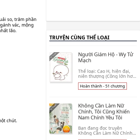
uải so, trăm phần
 gánh vác, mộng
hất lão.
TRUYỆN CÙNG THỂ LOẠI
Người Giám Hộ - Wy Tử
Mạch
Thể loại: Cao H, hiện đại,
niên thượng (Công lớn hơn
thụ 10 tuổi), xe lăn công,
tình cảm, dưỡng thành,
Hoàn thành - 51 chương
1×1, HE. Nhân vật:Chung
Hàn (Công) x 👦 Wy Tử Mạch
Không Cần Làm Nữ
Chính, Tôi Cũng Khiến
Nam Chính Yêu Tôi
một chút.
Bạn đang đọc truyện
Không Cần Làm Nữ Chính,
Tôi Cũng Khiến Nam Chính