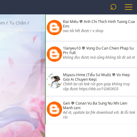
⌕
Đại Miêu
💬
Anh Chi Thich Hinh Tuong Cua
Cảm
/
Tu Chân
/
Em
:
sao tải hết được r v shop
1lanyeu10
💬
Vong Du Can Chien Phap Su
Prc Full
:
không đọc được mà cũng không tải đc ad ơi
Miyazu Hime (Tiểu Sư Muội)
💬
Vo Hiep
Gioi Ai Chuyen Kiep
:
Chỉnh lại cái link rút gọn giúp không truy
cập được https://ibb.co/1GX6SKG5
Gen
💬
Conan Vu Ba Sung Nu Nhi Lien
Manh Len
:
Ad ơi, update lại file download với. Bị lỗi link
rồi