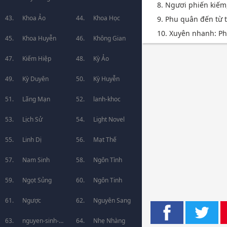
8. Ngươi phiến kiếm, 
Khoa Ảo
Khoa Học
9. Phu quân đến từ 
10. Xuyên nhanh: Ph
Khoa Huyễn
Không Gian
Kiếm Hiệp
Kỳ Ảo
Kỳ Duyên
Kỳ Huyễn
Lãng Mạn
lanh-khoc
Lịch Sử
Light Novel
Linh Dị
Mạt Thế
Nam Sinh
Ngôn Tình
Ngọt Sủng
Ngôn Tinh
Ngược
Nguyên Sang
nguyen-sinh-
Nhẹ Nhàng