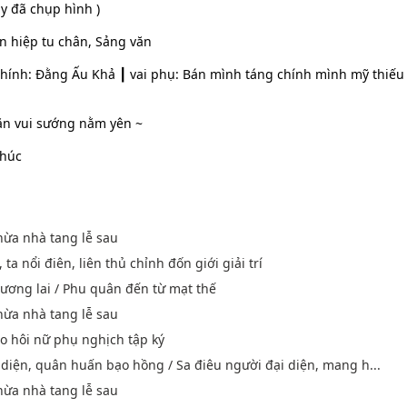
ày đã chụp hình )
n hiệp tu chân, Sảng văn
chính: Đằng Ấu Khả ┃ vai phụ: Bán mình táng chính mình mỹ thiếu 
ặn vui sướng nằm yên ~
phúc
thừa nhà tang lễ sau
ta nổi điên, liên thủ chỉnh đốn giới giải trí
tương lai / Phu quân đến từ mạt thế
thừa nhà tang lễ sau
o hôi nữ phụ nghịch tập ký
 diện, quân huấn bạo hồng / Sa điêu người đại diện, mang h...
thừa nhà tang lễ sau