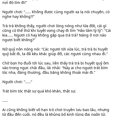
nơi đó tìm đi!”
Người chơi: “…… Không được cùng người xa lạ nói chuyện, có
nghe hay không?!”
Trà trà không thấy, người chơi lòng nóng như lửa đốt, cái gì
cũng có thể thử khi tuyệt vọng chạy đi tìm “Hảo tâm tỷ tỷ”: “Cái
kia…… Ngươi có hay không gặp qua trà trà? Nàng ở nơi nào
ngươi biết không?”
Nữ quỷ nôn nóng nói: “Các ngươi tới vừa lúc, trà trà bị huyết
quỷ bắt đi, ta đã kêu khác giúp đỡ, các ngươi cùng nhau đi.”
Chờ bọn họ đuổi tới lúc sau, liền thấy trà trà bị huyết quỷ ôm
vào trong ngực chải đầu, lải nhải: “Này ai cho ngươi trát bím
tóc nha, đáng thương, đầu băng không thoải mái đi.”
Người chơi: “……”
Trát bím tóc thật sự quá khó khăn, thật sự.
……
Ai cũng không biết vô hạn trò chơi truyền lưu bao lâu, nhưng
từ đầu đến cuối, nó đều là khủng bố kinh tủng đại ngôn từ.