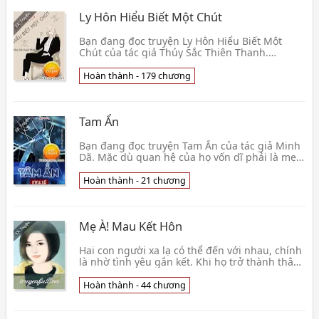
Ly Hôn Hiểu Biết Một Chút
Bạn đang đọc truyện Ly Hôn Hiểu Biết Một
Chút của tác giả Thủy Sắc Thiên Thanh.
Khương luật sư bao năm làm trong ngành, giải
quyết bao vụ ly👦 Thủy Sắc Thiên Thanh
Hoàn thành - 179 chương
Tam Ẩn
Bạn đang đọc truyện Tam Ẩn của tác giả Minh
Dã. Mặc dù quan hệ của họ vốn dĩ phải là mẹ
con, nhưng không hiểu từ khi nào, tình cảm
đơn thuần👦 Minh Dã
Hoàn thành - 21 chương
Mẹ À! Mau Kết Hôn
Hai con người xa lạ có thể đến với nhau, chính
là nhờ tình yêu gắn kết. Khi họ trở thành thân
nhân của nhau, chính là vì một tạo vật mang tr
👦 Trương Huệ
Hoàn thành - 44 chương