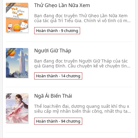
Thử Ghẹo Lần Nữa Xem
Bạn đang đọc truyện Thử Ghẹo Lần Nữa Xem
của tác giả Trì Tiểu Gia. Chính vì vô tình có một
cái app kết bạn xàm xàm gì đó, mà Lâm Tiểu
Mãn kh👦 Trì Tiểu Gia
Hoàn thành - 9 chương
Người Giữ Tháp
Bạn đang đọc truyện Người Giữ Tháp của tác
giả Giang Đình. Câu chuyện kể về chuyện tình
trên đảo Trích đoạn: Khi thủy triều chậm chạp
đến👦 Giang Đình
Hoàn thành - 14 chương
Ngã Ái Biến Thái
Thể loại:hiện đại, dương quang suất khí thụ x
siêu cấp mỹ nhân biến thái công, nhất thụ tam
công, ngụy huynh đệ, H dày nhưng không cao,
HE T👦 Tĩnh Nhược Đông Phong
Hoàn thành - 94 chương