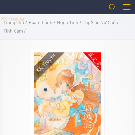
⌕
KK Truyện
Trang chủ
/
Hoàn thành
/
Ngôn Tình
/
Thị Giác Nữ Chủ
/
Tình Cảm
/