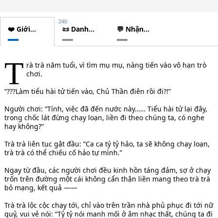
240
❤️ Giới
📜 Danh
💬 Nhận
thiệu
sách
xét
chương
T
rà trà năm tuổi, vì tìm mụ mụ, nàng tiến vào vô hạn trò
chơi.
“???Làm tiểu hài tử tiến vào, Chủ Thần điên rồi đi?!”
Người chơi: “Tính, việc đã đến nước này…… Tiểu hài tử lại đây,
trong chốc lát đừng chạy loạn, liền đi theo chúng ta, có nghe
hay không?”
Trà trà liên tục gật đầu: “Ca ca tỷ tỷ hảo, ta sẽ không chạy loạn,
trà trà có thể chiếu cố hảo tự mình.”
Ngay từ đầu, các người chơi đều kinh hồn táng đảm, sợ ở chạy
trốn trên đường một cái không cẩn thận liền mang theo trà trà
bỏ mạng, kết quả ——
Trà trà lộc cộc chạy tới, chỉ vào trên trần nhà phủ phục đi tới nữ
quỷ, vui vẻ nói: “Tỷ tỷ nói manh mối ở âm nhạc thất, chúng ta đi