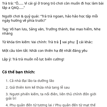
Trà trà: “Ô…… Vì cái gì ở trong trò chơi còn muốn đi học làm bài
tập a QAQ……”
Người chơi & quỷ quái: “Trà trà ngoan, hảo hảo học tập mỗi
ngày hướng về phía trước!”
Tag: Vô hạn lưu, Sảng văn, Trưởng thành, Đại mạo hiểm, Nhẹ
nhàng
Từ khóa tìm kiếm: Vai chính: Trà trà ┃ vai phụ: ┃ cái khác:
Một câu tóm tắt: Nhãi con thiên hạ đệ nhất đáng yêu
Lập ý: Trà trà muốn nỗ lực biến cường!
Có thể bạn thích:
1. Cả nhà đại lão ta dưỡng lão
2. Giả thiên kim kế thừa nhà tang lễ sau
3. Ngươi phiến kiếm, ta nổi điên, liên thủ chỉnh đốn giới
giải trí
4. Phu quân đến từ tương lai / Phu quân đến từ mạt thế