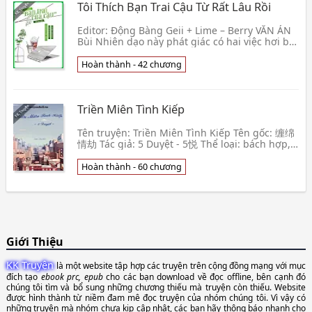
Tôi Thích Bạn Trai Cậu Từ Rất Lâu Rồi
Editor: Động Bàng Geii + Lime – Berry VĂN ÁN
Bùi Nhiên dạo này phát giác có hai việc hơi bất
thường: 1. Bạn trai đã kết giao ba năm của
cậu,👦 Tương Tử Bối
Hoàn thành - 42 chương
Triền Miên Tình Kiếp
Tên truyện: Triền Miên Tình Kiếp Tên gốc: 缠绵
情劫 Tác giả: 5 Duyệt - 5悦 Thể loại: bách hợp,
đô thị tình duyên, 1x1, HE Tình trạng bản raw:
60 c👦 5 Duyệt
Hoàn thành - 60 chương
Giới Thiệu
KK Truyện
là một website tập hợp các truyện trên cộng đồng mạng với mục
đích tạo
ebook prc, epub
cho các bạn download về đọc offline, bên cạnh đó
chúng tôi tìm và bổ sung những chương thiếu mà truyện còn thiếu. Website
được hình thành từ niềm đam mê đọc truyện của nhóm chúng tôi. Vì vậy có
những truyện mà nhóm chưa kịp cập nhật, các bạn hãy thông báo nhanh cho