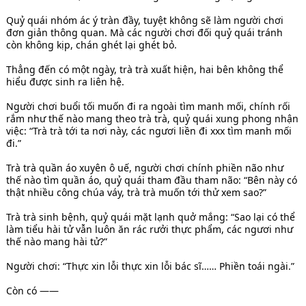
Quỷ quái nhóm ác ý tràn đầy, tuyệt không sẽ làm người chơi
đơn giản thông quan. Mà các người chơi đối quỷ quái tránh
còn không kịp, chán ghét lại ghét bỏ.
Thẳng đến có một ngày, trà trà xuất hiện, hai bên không thể
hiểu được sinh ra liên hệ.
Người chơi buổi tối muốn đi ra ngoài tìm manh mối, chính rối
rắm như thế nào mang theo trà trà, quỷ quái xung phong nhận
việc: “Trà trà tới ta nơi này, các ngươi liền đi xxx tìm manh mối
đi.”
Trà trà quần áo xuyên ô uế, người chơi chính phiền não như
thế nào tìm quần áo, quỷ quái tham đầu tham não: “Bên này có
thật nhiều công chúa váy, trà trà muốn tới thử xem sao?”
Trà trà sinh bệnh, quỷ quái mặt lạnh quở mắng: “Sao lại có thể
làm tiểu hài tử vẫn luôn ăn rác rưởi thực phẩm, các ngươi như
thế nào mang hài tử?”
Người chơi: “Thực xin lỗi thực xin lỗi bác sĩ…… Phiền toái ngài.”
Còn có ——