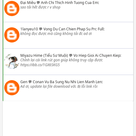
Đại Miêu
💬
Anh Chi Thich Hinh Tuong Cua Em
:
sao tải hết được r v shop
1lanyeu10
💬
Vong Du Can Chien Phap Su Prc Full
:
không đọc được mà cũng không tải đc ad ơi
Miyazu Hime (Tiểu Sư Muội)
💬
Vo Hiep Gioi Ai Chuyen Kiep
:
Chỉnh lại cái link rút gọn giúp không truy cập được
https://ibb.co/1GX6SKG5
Gen
💬
Conan Vu Ba Sung Nu Nhi Lien Manh Len
:
Ad ơi, update lại file download với. Bị lỗi link rồi