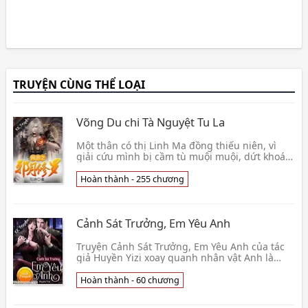
TRUYỆN CÙNG THỂ LOẠI
Võng Du chi Tà Nguyệt Tu La
Một thân có thị Linh Ma đồng thiếu niên, vì
giải cứu mình bị cầm tù muội muội, dứt khoát
bước vào « vận mệnh » trò chơi này. Nhưng
dần dần p👦 Tả Thi
Hoàn thành - 255 chương
Cảnh Sát Trưởng, Em Yêu Anh
Truyện Cảnh Sát Trưởng, Em Yêu Anh của tác
giả Huyền Yizi xoay quanh nhân vật Anh là
cảnh sát trưởng của một sở cảnh sát điều tra
tội phạm, 👦 Huyền Yizi
Hoàn thành - 60 chương