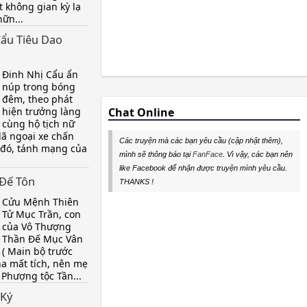
t không gian kỳ lạ
ữn...
Cẩu Tiêu Dao
Đinh Nhị Cẩu ẩn
núp trong bóng
đêm, theo phát
hiện trưởng làng
Chat Online
cùng hộ tịch nữ
dã ngoại xe chấn
Các truyện mà các bạn yêu cầu (cập nhật thêm),
 đó, tánh mạng của
mình sẽ thông báo tại
FanFace
. Vì vậy, các bạn nên
like Facebook để nhận được truyện mình yêu cầu.
Đế Tôn
THANKS !
Cửu Mệnh Thiên
Tử Mục Trần, con
của Vô Thượng
Thần Đế Mục Vân
( Main bộ trước
cha mất tích, nên mẹ
 Phượng tộc Tần...
 Ký