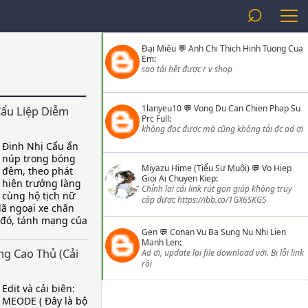
⌕
Đại Miêu
💬
Anh Chi Thich Hinh Tuong Cua
Em
:
sao tải hết được r v shop
1lanyeu10
💬
Vong Du Can Chien Phap Su
Cẩu Liệp Diễm
Prc Full
:
không đọc được mà cũng không tải đc ad ơi
Đinh Nhị Cẩu ẩn
núp trong bóng
Miyazu Hime (Tiểu Sư Muội)
💬
Vo Hiep
đêm, theo phát
Gioi Ai Chuyen Kiep
:
hiện trưởng làng
Chỉnh lại cái link rút gọn giúp không truy
cùng hộ tịch nữ
cập được https://ibb.co/1GX6SKG5
dã ngoại xe chấn
 đó, tánh mạng của
Gen
💬
Conan Vu Ba Sung Nu Nhi Lien
Manh Len
:
g Cao Thủ (Cải
Ad ơi, update lại file download với. Bị lỗi link
rồi
Edit và cải biên:
MEODE ( Đây là bộ