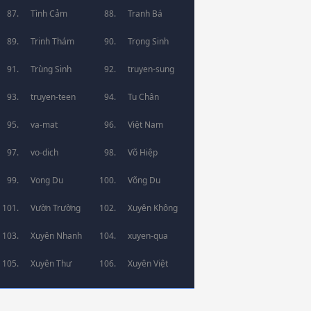
Tình Cảm
Tranh Bá
Trinh Thám
Trọng Sinh
Trùng Sinh
truyen-sung
truyen-teen
Tu Chân
va-mat
Việt Nam
vo-dich
Võ Hiệp
Vong Du
Võng Du
Vườn Trường
Xuyên Không
Xuyên Nhanh
xuyen-qua
Xuyên Thư
Xuyên Việt