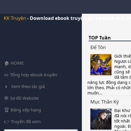
KK Truyện
- Download ebook truyện prc và epub mới n
TOP Tuần
Đế Tôn
Giới thi
Ngươi c
HOME
mạnh, d
cũng sẽ 
Tổng hợp ebook truyện
dã tâm đ
năng lực đồng dạng 
Xem theo tác giả
lớn theo. Phải có nh
muốn...
Sơ đồ Website
Mục Thần Ký
Bảng xếp hạng
Đại Khư
đã nói rõ
tốt nhất
Truyện đã xem
ngoài. Đ