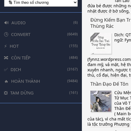
Tàn Lão
đứa bé được những n
nhặt được ở bờ sống, đ
Đừng Kiếm Bạn Tr
AUDIO
(6)
Thùng Rác
CONVERT
(6649)
Dịch: Q
ngữ: Fy
HOT
(155)
CÒN TIẾP
(484)
(fynnz.wordpress.com)
đam mỹ, vả mặt, hệ t
DỊCH
(3167)
xuyên nhanh, ngược t
thù, cổ đại, hiện đại, t
HOÀN THÀNH
(9484)
Thần Đạo Đế Tôn
Cửu Mện
TẠM DỪNG
(161)
Tử Mục 
của Vô 
Thần Đế
( Main b
của tác), vì cha mất t
là tộc trưởng Phượng t