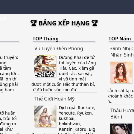
hất.
🏆 BẢNG XẾP HẠNG 🏆
TOP Tháng
TOP Năm
Vũ Luyện Điên Phong
Đinh Nhị 
Nhân Sinh
ệu truyện:
Dương Khai đệ tử
àng
thí luyện của Lăng
ã tâm
Tiêu Các, kiêm gã
càng lớn,
quét rác, sai vặt,
ã lớn thì
vì vô tình mặt
cũng phải
được một cuốn Hắc thư thần bí,
ững ham
từ đó bước vào con đư...
cảnh sát tại 
khoảnh khắc
Thế Giới Hoàn Mỹ
h...
Dịch giả: Ronkute,
Thâu Hươn
 tổ huấn
Yencute, Ryuken,
Biên)
, trời tối
kukhoai,
 đừng ra
bokinhvan,
ại Khư
Kensin_Kaoru, Big