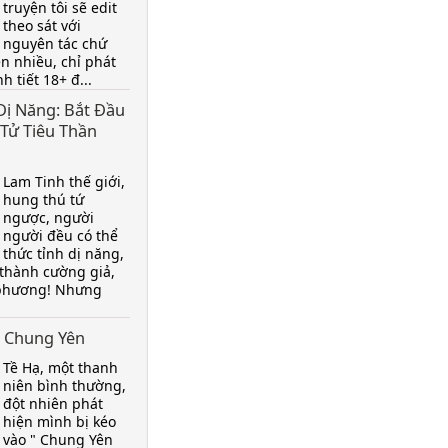
truyện tôi sẽ edit
theo sát với
nguyên tác chứ
n nhiều, chỉ phát
h tiết 18+ đ...
Dị Năng: Bắt Đầu
 Tử Tiêu Thần
Lam Tinh thế giới,
hung thú tứ
ngược, người
người đều có thể
thức tỉnh dị năng,
 thành cường giả,
 phương! Nhưng
 Chung Yên
Tề Hạ, một thanh
niên bình thường,
đột nhiên phát
hiện mình bị kéo
vào " Chung Yên