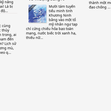
n kỹ năng
thành một mó
ai! Là bị
Mười tám tuyến
đạo chống ...
 độ...
tiểu minh tinh
Khương Ninh
bằng vào một tổ
mỹ nhân ngư tạp
c cùng
chí cứng chiếu hỏa bạo toàn
c thủy
mạng, nước biếc trời xanh hạ,
n trong, ai
thiếu nữ...
chạm đến
m? Lịch sử
ương mù,
heo q...