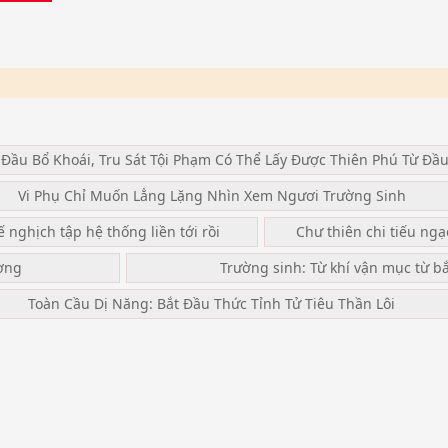
 Đầu Bổ Khoái, Tru Sát Tội Phạm Có Thể Lấy Được Thiên Phú Từ Đầ
Vi Phụ Chỉ Muốn Lẳng Lặng Nhìn Xem Ngươi Trường Sinh
ế nghịch tập hệ thống liền tới rồi
Chư thiên chi tiếu ng
ơng
Trường sinh: Từ khí vận mục từ b
Toàn Cầu Dị Năng: Bắt Đầu Thức Tỉnh Tử Tiêu Thần Lôi