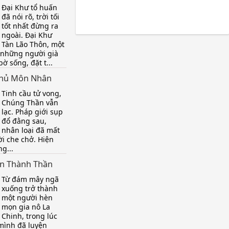
Đại Khư tổ huấn
đã nói rõ, trời tối
tốt nhất đừng ra
ngoài. Đại Khư
Tàn Lão Thôn, một
 những người già
ờ sống, đặt t...
Thủ Môn Nhân
Tinh cầu tử vong,
Chúng Thần vẫn
lạc. Pháp giới sụp
đổ đằng sau,
nhân loại đã mất
ời che chở. Hiện
ng...
n Thành Thần
Từ đám mây ngã
xuống trở thành
một người hèn
mọn gia nô La
Chinh, trong lúc
mình đã luyện