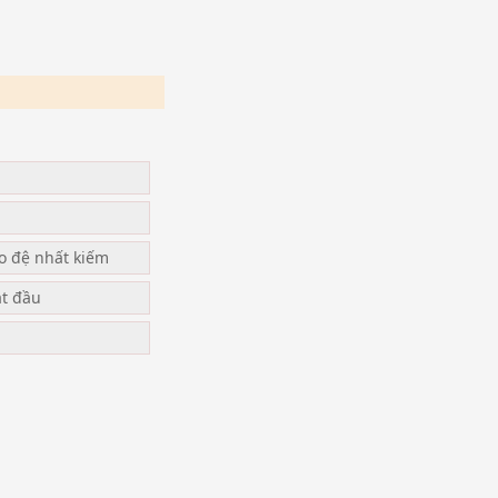
u
ạo đệ nhất kiếm
ắt đầu