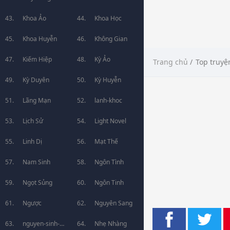
Khoa Ảo
Khoa Học
Khoa Huyễn
Không Gian
Kiếm Hiệp
Kỳ Ảo
Trang chủ
/
Top truyệ
Kỳ Duyên
Kỳ Huyễn
Lãng Mạn
lanh-khoc
Lịch Sử
Light Novel
Linh Dị
Mạt Thế
Nam Sinh
Ngôn Tình
Ngọt Sủng
Ngôn Tinh
Ngược
Nguyên Sang
nguyen-sinh-
Nhẹ Nhàng