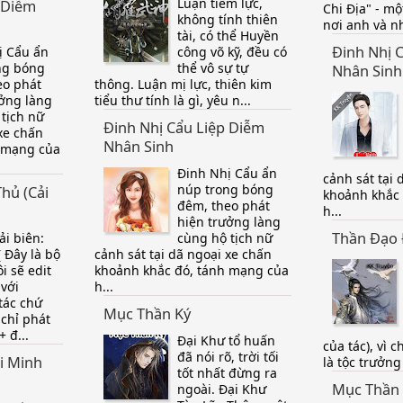
Luận tiềm lực,
 Diễm
Chi Địa" - mộ
không tính thiên
nơi anh và nh
tài, có thể Huyền
Đinh Nhị 
ị Cẩu ẩn
công võ kỹ, đều có
ng bóng
thể vô sự tự
Nhân Sinh
eo phát
thông. Luận mị lực, thiên kim
ưởng làng
tiểu thư tính là gì, yêu n...
tịch nữ
Đinh Nhị Cẩu Liệp Diễm
 xe chấn
Nhân Sinh
h mạng của
Đinh Nhị Cẩu ẩn
cảnh sát tại 
núp trong bóng
hủ (Cải
khoảnh khắc
đêm, theo phát
h...
hiện trưởng làng
Thần Đạo 
ải biên:
cùng hộ tịch nữ
 Đây là bộ
cảnh sát tại dã ngoại xe chấn
ôi sẽ edit
khoảnh khắc đó, tánh mạng của
 với
h...
tác chứ
Mục Thần Ký
 chỉ phát
+ đ...
Đại Khư tổ huấn
của tác), vì 
đã nói rõ, trời tối
ại Minh
là tộc trưởng
tốt nhất đừng ra
Mục Thần
ngoài. Đại Khư