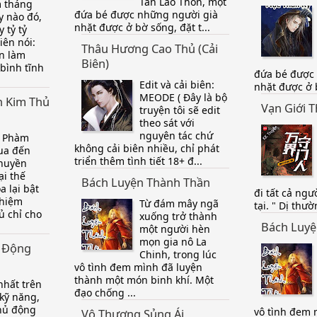
Tàn Lão Thôn, một
 tháng
đứa bé được những người già
y nào đó,
nhặt được ở bờ sống, đặt t...
 tỷ tỷ
iên nói:
Thâu Hương Cao Thủ (Cải
n làm
Biên)
 bình tĩnh
đứa bé được
Edit và cải biên:
nhặt được ở b
MEODE ( Đây là bộ
h Kim Thủ
Vạn Giới 
truyện tôi sẽ edit
theo sát với
nguyên tác chứ
c Phàm
không cải biên nhiều, chỉ phát
ua đến
triển thêm tình tiết 18+ đ...
 huyền
ại thế
Bách Luyện Thành Thần
a lại bật
đi tất cả ngư
nhiệm
Từ đám mây ngã
tại. " Dị thườ
ủ chỉ cho
xuống trở thành
Bách Luyệ
một người hèn
mọn gia nô La
ị Động
Chinh, trong lúc
vô tình đem mình đã luyện
thành một món binh khí. Một
nhất trên
đạo chống ...
 kỹ năng,
chủ động
vô tình đem 
Vô Thượng Sủng Ái