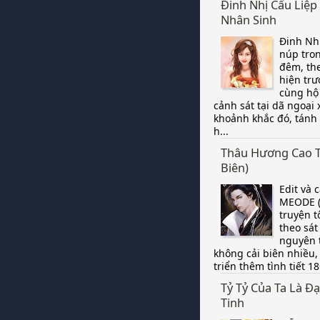
Đinh Nhị Cẩu Liệp
Nhân Sinh
Đinh Nh
núp tro
đêm, th
hiện tr
cùng hộ 
cảnh sát tại dã ngoại
khoảnh khắc đó, tán
h...
Thâu Hương Cao T
Biên)
Edit và c
MEODE (
truyện t
theo sát
nguyên 
không cải biên nhiều,
triển thêm tình tiết 18
Tỷ Tỷ Của Ta Là Đ
Tinh