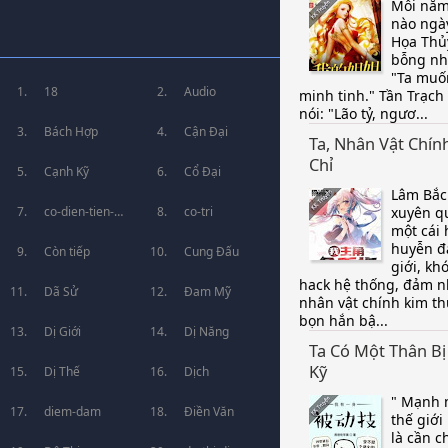
Mỗi năm
nào ngà
Họa Thủy
bỗng nh
"Ta muố
18
Audio
minh tinh." Tần Trạch
nói: "Lão tỷ, ngươ...
Bách Hợp
Cận Đại
Ta, Nhân Vật Chín
Chỉ
Cạnh Kỹ
Cổ Đại
Lâm Bắ
xuyên q
co-dien-tien-
co-tri
một cái
huyễn đ
hiep
Còn tiếp
Cung Đấu
giới, khó
hack hệ thống, đảm 
Dã Sử
Đam Mỹ
nhân vật chính kim th
bọn hắn bậ...
Dị Giới
Dị Năng
Ta Có Một Thân B
Kỹ
Dị Thế
Dịch
" Mạnh 
diem-dam
Điền Văn
thế giới
là cần 