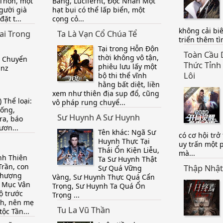
 Thôn, một
Bang, Luciferht, Độc Nhân Một
gười già
hạt bụi có thể lấp biển, một
ặt t...
cọng cỏ...
không cải biê
ai Trong
Ta Là Vạn Cổ Chúa Tể
triển thêm tìn
Tại trong Hỗn Độn
Toàn Cầu 
thời không vô tận,
T Chuyển
Thức Tỉnh
phiêu lưu lấy một
nnz
Lôi
bộ thi thể vĩnh
hằng bất diệt, liền
xem như thiên địa sụp đổ, cũng
 Thể loại:
vô pháp rung chuyể...
hống,
Sư Huynh A Sư Huynh
ra, báo
ươn...
Tên khác: Ngã Sư
có cơ hội trở
Huynh Thực Tại
uy trấn một
Thái Ổn Kiện Liễu,
mà...
h Thiên
Ta Sư Huynh Thật
Trần, con
Thập Nhật
Sự Quá Vững
Thượng
Vàng, Sư Huynh Thực Quá Cẩn
 Mục Vân
Trọng, Sư Huynh Ta Quá Ổn
ộ trước
Trọng ...
ích, nên mẹ
Tu La Vũ Thần
ộc Tần...