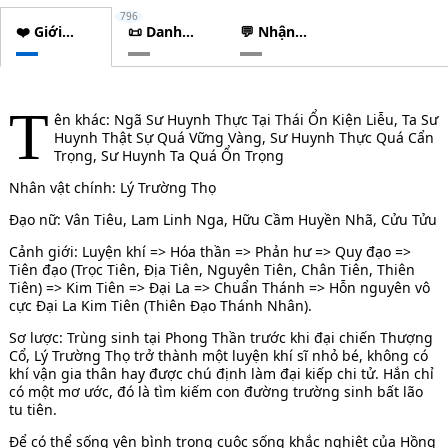
796
❤️ Giới
📜 Danh
💬 Nhận
thiệu
sách
xét
chương
T
ên khác: Ngã Sư Huynh Thực Tại Thái Ổn Kiện Liễu, Ta Sư
Huynh Thật Sự Quá Vững Vàng, Sư Huynh Thực Quá Cẩn
Trọng, Sư Huynh Ta Quá Ổn Trọng
Nhân vật chính: Lý Trường Thọ
Đạo nữ: Vân Tiêu, Lam Linh Nga, Hữu Cầm Huyền Nhã, Cửu Tửu
Cảnh giới: Luyện khí => Hóa thần => Phản hư => Quy đạo =>
Tiên đạo (Trọc Tiên, Địa Tiên, Nguyên Tiên, Chân Tiên, Thiên
Tiên) => Kim Tiên => Đại La => Chuẩn Thánh => Hỗn nguyên vô
cực Đại La Kim Tiên (Thiên Đạo Thánh Nhân).
Sơ lược: Trùng sinh tại Phong Thần trước khi đại chiến Thượng
Cổ, Lý Trường Thọ trở thành một luyện khí sĩ nhỏ bé, không có
khí vận gia thân hay được chú định làm đại kiếp chi tử. Hắn chỉ
có một mơ ước, đó là tìm kiếm con đường trường sinh bất lão
tu tiên.
Để có thể sống yên bình trong cuộc sống khắc nghiệt của Hồng