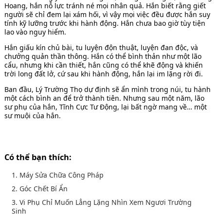
Hoang, hắn nỗ lực tránh né mọi nhân quả. Hắn biết rằng giết
người sẽ chỉ đem lại xám hối, vì vậy mọi việc đều được hắn suy
tính kỹ lưỡng trước khi hành động. Hắn chưa bao giờ tùy tiện
lao vào nguy hiểm.
Hắn giấu kín chủ bài, tu luyện độn thuật, luyện đan độc, và
chưởng quản thần thông. Hắn có thể bình thản như một lão
cẩu, nhưng khi cần thiết, hắn cũng có thể khẽ động và khiến
trời long đất lở, cứ sau khi hành động, hắn lại im lặng rời đi.
Ban đầu, Lý Trường Thọ dự định sẽ ẩn mình trong núi, tu hành
một cách bình an để trở thành tiên. Nhưng sau một năm, lão
sư phụ của hắn, Tĩnh Cực Tư Động, lại bất ngờ mang về… một
sư muội của hắn.
Có thể bạn thích:
1. Máy Sửa Chữa Công Pháp
2. Góc Chết Bí Ẩn
3. Vi Phụ Chỉ Muốn Lẳng Lặng Nhìn Xem Ngươi Trường
Sinh