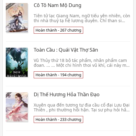
Cô Tô Nam Mộ Dung
Tiên tử lạc Giang Nam, ngữ tiếu yên nhiên, còn
thi nhà thuỷ tạ hệ lương duyên. Chỉ than si
tâm chung sai phó, khó để giang sơn. Lược kế
khổ 👦 Trảo Nhất Cá Giác Lạc
Hoàn thành - 267 chương
Toàn Cầu : Quái Vật Thợ Săn
Vũ Thủy thứ 18 bộ tác phẩm, nhân phẩm cam
đoan. ... ... Một chi hình thoi vũ khí, cái này một
chi vũ khí giống như là một mảnh không biết
tê👦 Vũ Thủy
Hoàn thành - 194 chương
Dị Thế Hương Hỏa Thần Đạo
Xuyên qua đến tương tự địa cầu cổ đại Lưu Đại
Thiên , phi thường hối hận. Tại sư phụ hỏi hắn
ngươi là muốn Thất Thập Nhị Biến , thần hỏa
quy👦 Sao niên cao nhi
Hoàn thành - 233 chương