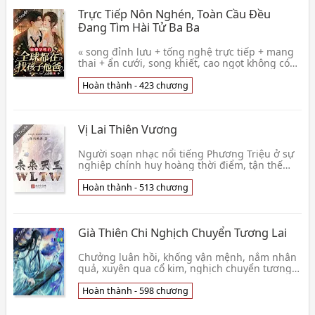
Trực Tiếp Nôn Nghén, Toàn Cầu Đều
Đang Tìm Hài Tử Ba Ba
« song đỉnh lưu + tống nghệ trực tiếp + mang
thai + ẩn cưới, song khiết, cao ngọt không có
ngược » Đỉnh lưu Ảnh hậu Mộ Thiên Nhiễm
tham gia 👦 Vân Hương Trĩ
Hoàn thành - 423 chương
Vị Lai Thiên Vương
Người soạn nhạc nổi tiếng Phương Triệu ở sự
nghiệp chính huy hoàng thời điểm, tận thế
đến rồi; thật vất vả trải qua muôn vàn nguy
hiểm mau đ👦 Trần Từ Lại Điều
Hoàn thành - 513 chương
Già Thiên Chi Nghịch Chuyển Tương Lai
Chưởng luân hồi, khống vận mệnh, nắm nhân
quả, xuyên qua cổ kim, nghịch chuyển tương
lai. Nhảy ra cố định quỹ đạo, sống ra không
giống phấn 👦 Huyễn Huyễn Vô Cùng
Hoàn thành - 598 chương