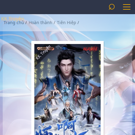
⌕
KK Truyện
Trang chủ
/
Hoàn thành
/
Tiên Hiệp
/