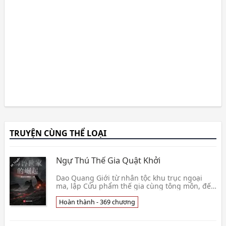
TRUYỆN CÙNG THỂ LOẠI
Ngự Thú Thế Gia Quật Khởi
Dao Quang Giới từ nhân tộc khu trục ngoại
ma, lập Cửu phẩm thế gia cùng tông môn, đến
tận đây, Dao Quang Giới đi vào bị thế gia cùng
tông mô👦 Tây Bá Lợi Á Tuyết Khiêu Khuyển
Hoàn thành - 369 chương