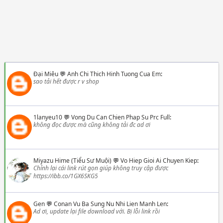
Đại Miêu
💬
Anh Chi Thich Hinh Tuong Cua Em
:
sao tải hết được r v shop
1lanyeu10
💬
Vong Du Can Chien Phap Su Prc Full
:
không đọc được mà cũng không tải đc ad ơi
Miyazu Hime (Tiểu Sư Muội)
💬
Vo Hiep Gioi Ai Chuyen Kiep
:
Chỉnh lại cái link rút gọn giúp không truy cập được
https://ibb.co/1GX6SKG5
Gen
💬
Conan Vu Ba Sung Nu Nhi Lien Manh Len
:
Ad ơi, update lại file download với. Bị lỗi link rồi