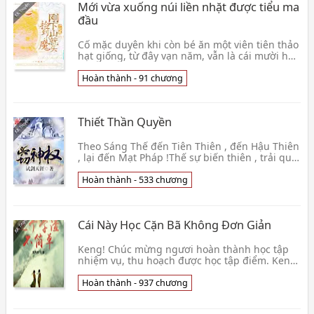
Mới vừa xuống núi liền nhặt được tiểu ma
đầu
Cố mặc duyên khi còn bé ăn một viên tiên thảo
hạt giống, từ đây vạn năm, vẫn là cái mười hai
mười ba tuổi tiểu nữ hài bộ dáng. Vì thế, trườn
👦 Thập Vĩ Thỏ
Hoàn thành - 91 chương
Thiết Thần Quyền
Theo Sáng Thế đến Tiên Thiên , đến Hậu Thiên
, lại đến Mạt Pháp !Thế sự biến thiên , trải qua
Cổ Thần vẫn lạc , Tiên Ma cùng bi , thời đại m
👦 Thử Kiếm Thiên Nhai
Hoàn thành - 533 chương
Cái Này Học Cặn Bã Không Đơn Giản
Keng! Chúc mừng ngươi hoàn thành học tập
nhiệm vụ, thu hoạch được học tập điểm. Keng!
Chúc mừng ngươi hoàn thành chạy bộ nhiệm
vụ, thu hoạch👦 Tiêu Thanh Nguyệt
Hoàn thành - 937 chương