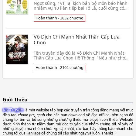
Ngọt sủng, 1v1 Tại kịch bản bộ môn bảo hành
nhiệm vụ 10 liên tiếp bại Tô Lê, cuối cùng có
đổi cương vị cơ hội. Thế là nàng. . . Ngược
xong v👦 Thanh Hành Huỳnh Thảo
Hoàn thành - 3832 chương
Vô Địch Chi Mạnh Nhất Thần Cấp Lựa
Chọn
Tên truyện đầy đủ là Vô Địch Chi Mạnh Nhất
Thần Cấp Lựa Chọn Hệ Thống. "Nếu như cho
ngươi một cái cơ hội lựa chọn lần nữa bắt đầu,
ngươi sẽ 👦 Khiêu Vũ Đích Sỏa Miêu
Hoàn thành - 2102 chương
Giới Thiệu
KK Truyện
là một website tập hợp các truyện trên cộng đồng mạng với mục
đích tạo
ebook prc, epub
cho các bạn download về đọc offline, bên cạnh đó
chúng tôi tìm và bổ sung những chương thiếu mà truyện còn thiếu. Website
được hình thành từ niềm đam mê đọc truyện của nhóm chúng tôi. Vì vậy có
những truyện mà nhóm chưa kịp cập nhật, các bạn hãy thông báo nhanh cho
chúng tôi qua
FanFace
để chúng tôi cập nhật ngay và luôn. Thanks !