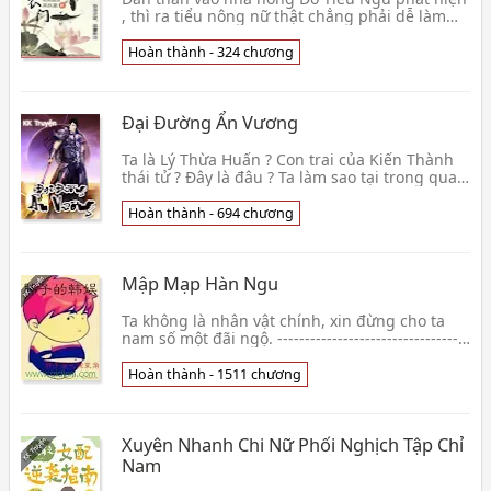
, thì ra tiểu nông nữ thật chẳng phải dễ làm
thế. . . Thiếu đất phải mua ruộng , không ăn
thịt p👦 Phong Cửu Lam
Hoàn thành - 324 chương
Đại Đường Ẩn Vương
Ta là Lý Thừa Huấn ? Con trai của Kiến Thành
thái tử ? Đây là đâu ? Ta làm sao tại trong quan
tài ? Ra ngoài không dễ dàng, sống sót lại càn
👦 Muội Muội Hầu
Hoàn thành - 694 chương
Mập Mạp Hàn Ngu
Ta không là nhân vật chính, xin đừng cho ta
nam số một đãi ngộ. -----------------------------------
P/s: Truyện đọc thấy hài hài nên làm :D 👦 Mập
Mạp Thích Ăn Hầm Đậu Giác
Hoàn thành - 1511 chương
Xuyên Nhanh Chi Nữ Phối Nghịch Tập Chỉ
Nam