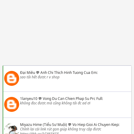
Đại Miêu
💬
Anh Chi Thich Hinh Tuong Cua Em
:
sao tải hết được r v shop
1lanyeu10
💬
Vong Du Can Chien Phap Su Prc Full
:
không đọc được mà cũng không tải đc ad ơi
Miyazu Hime (Tiểu Sư Muội)
💬
Vo Hiep Gioi Ai Chuyen Kiep
:
Chỉnh lại cái link rút gọn giúp không truy cập được
https://ibb.co/1GX6SKG5