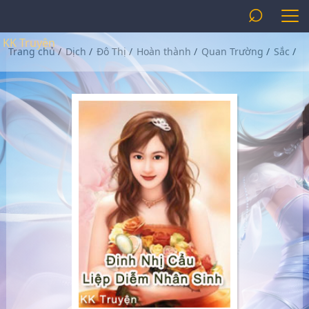
⌕
KK Truyện
Trang chủ
/
Dịch
/
Đô Thị
/
Hoàn thành
/
Quan Trường
/
Sắc
/