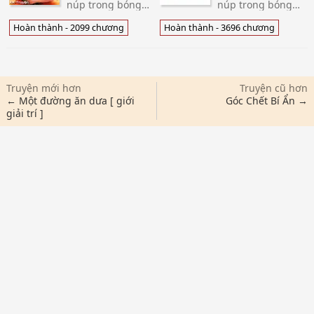
núp trong bóng
núp trong bóng
đêm, theo phát
đêm, theo phát
hiện trưởng làng
hiện trưởng làng
Hoàn thành - 2099 chương
Hoàn thành - 3696 chương
cùng hộ tịch nữ
cùng hộ tịch nữ
cảnh sát tại dã
cảnh sát tại dã
ngoại xe chấn
ngoại xe chấn
khoảnh khắc đó,
khoảnh khắc đó,
tánh mạng của h
tánh mạng của h
Truyện mới hơn
Truyện cũ hơn
← Một đường ăn dưa [ giới
Góc Chết Bí Ẩn →
giải trí ]