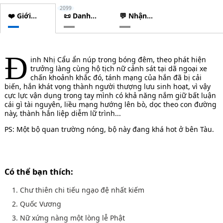
2099
❤️ Giới
📜 Danh
💬 Nhận
thiệu
sách
xét
chương
Đ
inh Nhị Cẩu ẩn núp trong bóng đêm, theo phát hiện
trưởng làng cùng hộ tịch nữ cảnh sát tại dã ngoại xe
chấn khoảnh khắc đó, tánh mạng của hắn đã bị cải
biến, hắn khát vọng thành người thượng lưu sinh hoạt, vì vậy
cực lực vận dụng trong tay mình có khả năng nắm giữ bất luận
cái gì tài nguyên, liều mạng hướng lên bò, dọc theo con đường
này, thành hắn liệp diễm lữ trình...
PS: Một bộ quan trường nóng, bộ này đang khá hot ở bên Tàu.
Có thể bạn thích:
1. Chư thiên chi tiếu ngạo đệ nhất kiếm
2. Quốc Vương
3. Nữ xứng nàng một lòng lễ Phật