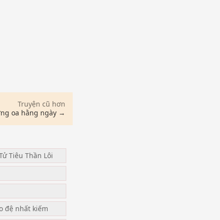
Truyện cũ hơn
ỡng oa hằng ngày →
Tử Tiêu Thần Lôi
u
ạo đệ nhất kiếm