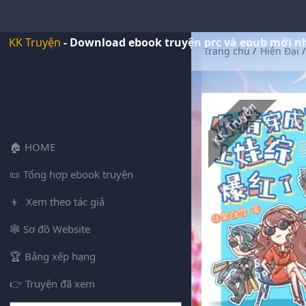
KK Truyện
- Download ebook truyện prc và epub mới n
Trang chủ
/
Hiện Đại
/
HOME
Tổng hợp ebook truyện
Xem theo tác giả
Sơ đồ Website
Bảng xếp hạng
Truyện đã xem