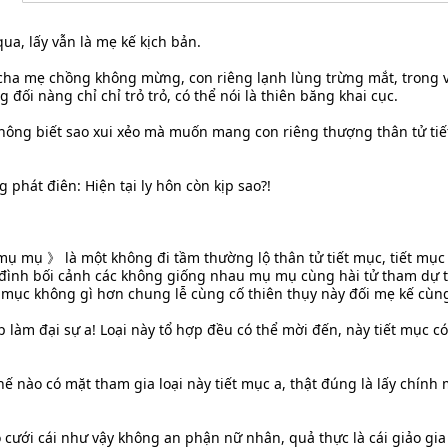
ua, lấy vẫn là mẹ kế kịch bản.
 cha mẹ chồng không mừng, con riêng lạnh lùng trừng mắt, trong 
đối nàng chỉ chỉ trỏ trỏ, có thể nói là thiên băng khai cục.
ông biết sao xui xẻo mà muốn mang con riêng thượng thân tử ti
phát điên: Hiện tại ly hôn còn kịp sao?!
 mụ 》 là một không đi tầm thường lộ thân tử tiết mục, tiết mục
đình bối cảnh các không giống nhau mụ mụ cùng hài tử tham dự t
mục không gì hơn chung lễ cùng cố thiên thụy này đối mẹ kế cùng
p làm đại sự a! Loại này tổ hợp đều có thể mời đến, này tiết mục c
ế nào có mặt tham gia loại này tiết mục a, thật đúng là lấy chín
cưới cái như vậy không an phận nữ nhân, quả thực là cái giảo gia