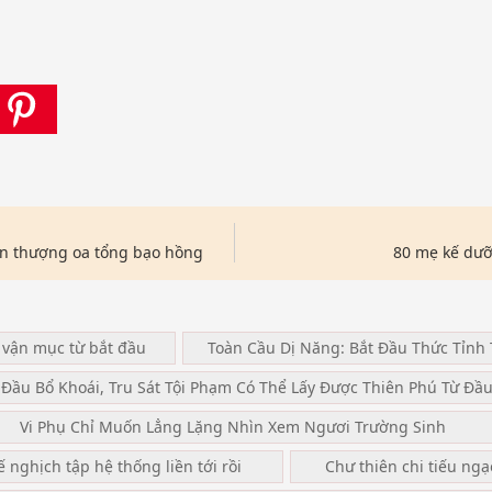
n thượng oa tổng bạo hồng
80 mẹ kế dư
 vận mục từ bắt đầu
Toàn Cầu Dị Năng: Bắt Đầu Thức Tỉnh 
 Đầu Bổ Khoái, Tru Sát Tội Phạm Có Thể Lấy Được Thiên Phú Từ Đầ
Vi Phụ Chỉ Muốn Lẳng Lặng Nhìn Xem Ngươi Trường Sinh
ế nghịch tập hệ thống liền tới rồi
Chư thiên chi tiếu ng