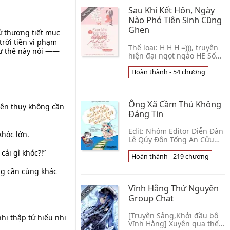
Sau Khi Kết Hôn, Ngày
Nào Phó Tiên Sinh Cũng
Ghen
 thượng tiết mục
trời tiền vi phạm
Thể loại: H H H =))), truyện
hư thế này nói ——
hiện đại ngọt ngào HE Số
chương: 54 Nguồn: PO18
Biên tập: Gà Mê Múi Bìa:
Hoàn thành - 54 chương
Gác Nhỏ Của Dạ Tước Có
một cô vợ nhỏ n👦 Thâu Mã
Đầu
Ông Xã Cầm Thú Không
hiên thụy không cần
Đáng Tin
Edit: Nhóm Editor Diễn Đàn
khóc lớn.
Lê Qúy Đôn Tống An Cửu
sinh ra trong gia đình
ái gì khóc?!”
quyền thế nhưng cha mẹ
Hoàn thành - 219 chương
lại ly hôn, không ai quan
ng cần cùng khác
tâm tới cô, khiến 👦 Quẫn
Quẫn Hữu Yêu
Vĩnh Hằng Thứ Nguyên
Group Chat
[Truyện Sảng,Khởi đầu bộ
hị thập tứ hiếu nhi
Vĩnh Hằng] Xuyên qua thế