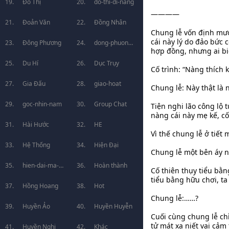
Đô Thị
do-thi-di-nang
————
Đoản Văn
Đồng Nhân
Chung lễ vốn định mư
cái này lý do đảo bức 
Đông Phương
dong-phuong-
hợp đồng, nhưng ai biế
Du Hí
huyen-huyen
Dục Trụy
Cố trình: “Nàng thích 
Gia Đấu
giao-hoat
Chung lễ: Này thật là 
goc-nhin-nam
Group Chat
Tiện nghi lão công lộ 
nàng cái này mẹ kế, cố 
Hài Hước
HE
Vì thế chung lễ ở tiết
Hệ Thống
Hiện Đại
Chung lễ một bên áy n
hien-dai-ma-
Hoàn thành
Cố thiên thụy tiểu bằ
tiểu bằng hữu chơi, t
phap
Hồng Hoang
Hot
Chung lễ:……?
Huyền Ảo
Huyền Huyễn
Cuối cùng chung lễ chỉ
tử mát xa niết vai cả
Huyền Nghi
Khác