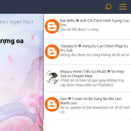
⌕
Đại Miêu
💬
Anh Chi Thich Hinh Tuong Cua
Cảm
/
Xuyên Thư
/
Em
:
sao tải hết được r v shop
ượng oa
1lanyeu10
💬
Vong Du Can Chien Phap Su
Prc Full
:
không đọc được mà cũng không tải đc ad ơi
Miyazu Hime (Tiểu Sư Muội)
💬
Vo Hiep
Gioi Ai Chuyen Kiep
:
Chỉnh lại cái link rút gọn giúp không truy
cập được https://ibb.co/1GX6SKG5
Gen
💬
Conan Vu Ba Sung Nu Nhi Lien
Manh Len
:
Ad ơi, update lại file download với. Bị lỗi link
rồi