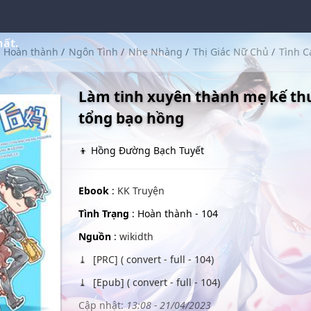
hất.
Hoàn thành
/
Ngôn Tình
/
Nhẹ Nhàng
/
Thị Giác Nữ Chủ
/
Tình 
Làm tinh xuyên thành mẹ kế th
tổng bạo hồng
👦 Hồng Đường Bạch Tuyết
Ebook
:
KK Truyện
Tình Trạng
: Hoàn thành - 104
Nguồn
:
wikidth
[PRC] ( convert - full - 104)
[Epub] ( convert - full - 104)
Cập nhật:
13:08 - 21/04/2023