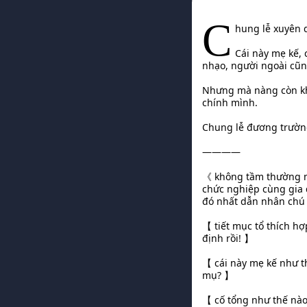
C
hung lễ xuyên q
Cái này mẹ kế,
nhạo, người ngoài cũng 
Nhưng mà nàng còn kh
chính mình.
Chung lễ đương trường 
————
《 không tầm thường mụ
chức nghiệp cùng gia 
đó nhất dẫn nhân chú 
【 tiết mục tổ thích hợ
định rồi! 】
【 cái này mẹ kế như th
mụ? 】
【 cố tổng như thế nào 