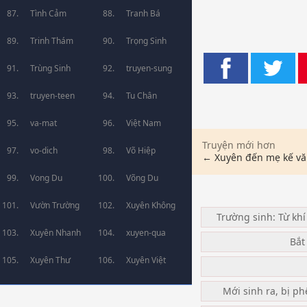
Tình Cảm
Tranh Bá
Trinh Thám
Trọng Sinh
Trùng Sinh
truyen-sung
truyen-teen
Tu Chân
va-mat
Việt Nam
Truyện mới hơn
vo-dich
Võ Hiệp
← Xuyên đến mẹ kế vă
Vong Du
Võng Du
Vườn Trường
Xuyên Không
Trường sinh: Từ khí
Xuyên Nhanh
xuyen-qua
Bắt
Xuyên Thư
Xuyên Việt
Mới sinh ra, bị ph