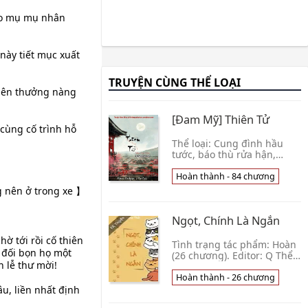
hảo mụ mụ nhân
này tiết mục xuất
TRUYỆN CÙNG THỂ LOẠI
 nên thưởng nàng
[Đam Mỹ] Thiên Tử
 cùng cố trình hỗ
Thể loại: Cung đình hầu
tước, báo thù rửa hận,
thiên chi kiêu tử, trọng
sinh, cổ trang, chủ công,
Hoàn thành - 84 chương
muộn tao độc ác hoàng đế
g nên ở trong xe 】
công X trung quân
Ngọt, Chính Là Ngắn
ờ tới rồi cố thiên
Tình trạng tác phẩm: Hoàn
i đối bọn họ một
(26 chương). Editor: Q Thể
n lễ thư mời!
loại: Nguyên sang, Đam mỹ,
Hiện đại, HE, Tình cảm,
Hoàn thành - 26 chương
Ngọt sủng, Nhẹ nhàng,
âu, liền nhất định
Đoản văn. Lời 👦 Long Thất