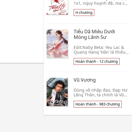
1x1, ngụy huynh đệ, ma cà
rồng, nhân thú, phúc hắc
cường công x nữ vương mỹ
H chương
thụ, [H], ngược luyến, HE?.
Pairing:
Tiểu Dã Miêu Dưới
Móng Lãnh Sư
Edit:Naby Beta: Yeu Lac &
Quang Hang ‘Hắn’ là thiếu
gia của Mộ gia phong lưu
phóng khoáng. Không biết
Hoàn thành - 12 chương
có bao nhiêu nữ nhi
khuynh tâm điên đả👦
Nguyên Viện
Vũ Vương
Dùng võ nhập đạo, Đạp Hư
Lăng Thần, ta chính là Vũ
Vương chi Vương! Mộ Hàn
là một đứa con riêng bị bỏ
Hoàn thành - 983 chương
rơi của Mộ gia Liệt Sơn
Thành, đột nhi👦 Độc Du