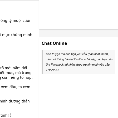
vòng tỷ muội cười
ết mục chứng minh
Chat Online
Các truyện mà các bạn yêu cầu (cập nhật thêm),
mình sẽ thông báo tại
FanFace
. Vì vậy, các bạn nên
like Facebook để nhận được truyện mình yêu cầu.
 tổ mời năm đối
THANKS !
iết mục, mà trong
 con riêng tổ hợp.
ó xem đầu, ta xem
h mình đương thân
 tinh! 】