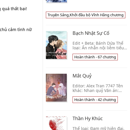
giới song song,Tần Dương
tưởng mình có thể nhất phi
 quá thất bại!
trùng thiên,ai ngờ đây mẹ
nó lại là cá👦
Truyện Sảng,Khởi đầu bộ Vĩnh Hằng chương
VinhHangIThoGia
 chủ cảm tình nữ
Bạch Nhật Sự Cố
Edit + Beta: Bánh Dứa Thể
loại: Ẩn nhẫn nội liễm tiểu
chó săn công x Ôn nhu ca
ca nhà bên nam thần thụ,
Hoàn thành - 67 chương
hiện đại, niên hạ, trúc mã,
thầm mến
Mắt Quỷ
Editor: Alex Tran 7747 Tên
khác: Nhan quỷ Văn án:
Một người có thể nhìn thấy
những gì mà người khác
Hoàn thành - 42 chương
không thấy. Không phải là
đôi khi, mà là
Thần Hy Khúc
Thể loại: Đam mỹ hiện đại,