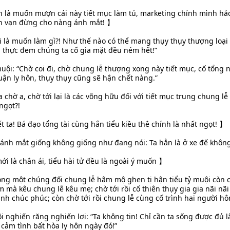
h là muốn mượn cái này tiết mục làm tú, marketing chính mình 
àn vạn đừng cho nàng ánh mắt! 】
i là muốn làm gì?! Như thế nào có thể mang thụy thụy thượng loại 
ả thực đem chúng ta cố gia mặt đều ném hết!”
uội: “Chờ coi đi, chờ chung lễ thượng xong này tiết mục, cố tổng
uận ly hôn, thụy thụy cũng sẽ hận chết nàng.”
 chờ a, chờ tới lại là các võng hữu đối với tiết mục trung chung lễ
ngọt?!
ết ta! Bá đạo tổng tài cùng hắn tiểu kiều thê chính là nhất ngọt! 】
ánh mắt giống không giống như đang nói: Ta hẳn là ở xe đế khôn
i là chân ái, tiểu hài tử đều là ngoài ý muốn 】
vòng một chúng đối chung lễ hâm mộ ghen tị hận tiểu tỷ muội còn ch
m mà kêu chung lễ kêu mẹ; chờ tới rồi cố thiên thụy gia gia nãi nã
h chúc phúc; còn chờ tới rồi chung lễ cùng cố trình hai người hô
i nghiến răng nghiến lợi: “Ta không tin! Chỉ cần ta sống được đủ l
cảm tình bất hòa ly hôn ngày đó!”