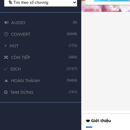
AUDIO
(6)
CONVERT
(6649)
HOT
(155)
CÒN TIẾP
(484)
DỊCH
(3167)
HOÀN THÀNH
(9484)
TẠM DỪNG
(161)
❤️ Giới thiệu