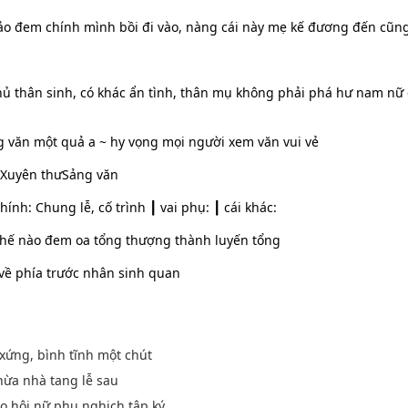
ảo đem chính mình bồi đi vào, nàng cái này mẹ kế đương đến cũng
hủ thân sinh, có khác ẩn tình, thân mụ không phải phá hư nam nữ
ng văn một quả a ~ hy vọng mọi người xem văn vui vẻ
ặtXuyên thưSảng văn
hính: Chung lễ, cố trình ┃ vai phụ: ┃ cái khác:
thế nào đem oa tổng thượng thành luyến tổng
 về phía trước nhân sinh quan
xứng, bình tĩnh một chút
thừa nhà tang lễ sau
o hôi nữ phụ nghịch tập ký