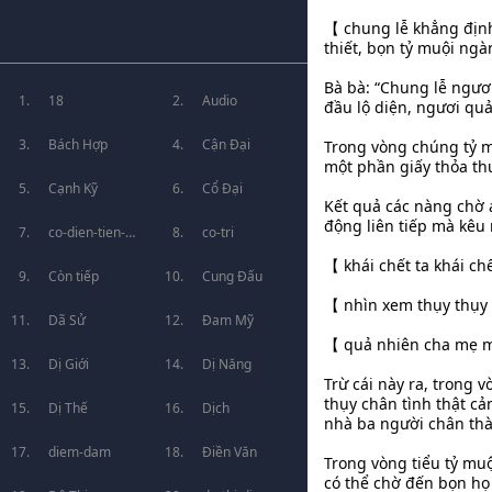
【 chung lễ khẳng địn
thiết, bọn tỷ muội ng
Bà bà: “Chung lễ ngươ
18
Audio
đầu lộ diện, ngươi qu
Bách Hợp
Cận Đại
Trong vòng chúng tỷ m
một phần giấy thỏa th
Cạnh Kỹ
Cổ Đại
Kết quả các nàng chờ a
động liên tiếp mà kêu 
co-dien-tien-
co-tri
【 khái chết ta khái ch
hiep
Còn tiếp
Cung Đấu
【 nhìn xem thụy thụy 
Dã Sử
Đam Mỹ
【 quả nhiên cha mẹ mớ
Dị Giới
Dị Năng
Trừ cái này ra, trong 
thụy chân tình thật cả
Dị Thế
Dịch
nhà ba người chân thàn
diem-dam
Điền Văn
Trong vòng tiểu tỷ muộ
có thể chờ đến bọn họ 