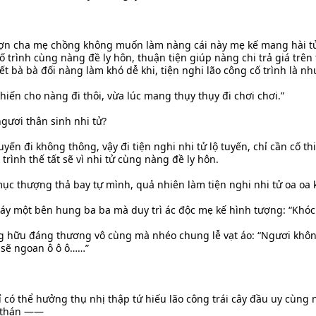
ợn cha mẹ chồng không muốn làm nàng cái này mẹ kế mang hài tử
cố trình cùng nàng đề ly hôn, thuận tiện giúp nàng chi trả giá trên 
t bà bà đối nàng làm khó dễ khi, tiện nghi lão công cố trình là n
khiến cho nàng đi thôi, vừa lúc mang thụy thụy đi chơi chơi.”
ngươi thân sinh nhi tử?
tuyến đi không thông, vậy đi tiện nghi nhi tử lộ tuyến, chỉ cần cố t
trình thế tất sẽ vì nhi tử cùng nàng đề ly hôn.
 mục thượng thả bay tự mình, quả nhiên làm tiện nghi nhi tử oa oa 
áy một bên hung ba ba mà duy trì ác độc mẹ kế hình tượng: “Khóc c
ng hữu đáng thương vô cùng mà nhéo chung lễ vạt áo: “Ngươi khô
a sẽ ngoan ô ô ô……”
 có thể hưởng thụ nhị thập tứ hiếu lão công trái cây đầu uy cùng n
m thán ——