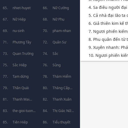
4. Sa điêu người đại
huyen-tuong
nhiet-huyet
Nữ Cường
5. Cả nhà đại lão ta
Nữ Hiệp
Nữ Phụ
6. Giả thiên kim kế 
nu-sinh
pham-nhan
7. Ngươi phiến kiếm, 
8. Phu quân đến từ 
Phương Tây
Quân Sự
9. Xuyên nhanh: Phá
Quan Trường
Sắc
10. Ngươi phiến kiếm,
Sắc Hiệp
Sủng
Tạm dừng
Thám Hiểm
Thần Quái
Thăng Cấp
Thanh Mai
Lưu
Thanh Xuân
Trúc Mã
the-gioi-tuong-
Thị Giác Nữ
lai
Tiên Hiệp
Chủ
Tiểu thuyết