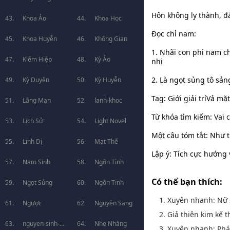
Hôn không ly thành, đ
Khoa Ảo
Khoa Học
Đọc chỉ nam:
Khoa Huyễn
Không Gian
1. Nhãi con phi nam c
Kiếm Hiệp
Kỳ Ảo
nhị
2. Là ngọt sủng tô sả
Kỳ Duyên
Kỳ Huyễn
Tag: Giới giải tríVả m
Lãng Mạn
lanh-khoc
Từ khóa tìm kiếm: Vai c
Lịch Sử
Light Novel
Một câu tóm tắt: Như 
Linh Dị
Mạt Thế
Lập ý: Tích cực hướng
Nam Sinh
Ngôn Tình
Có thể bạn thích:
Ngọt Sủng
Ngôn Tinh
1. Xuyên nhanh: Nữ 
Ngược
Nguyên Sang
2. Giả thiên kim kế 
nguyen-sinh-
Nhẹ Nhàng
3. Xuyên nhanh: Phá