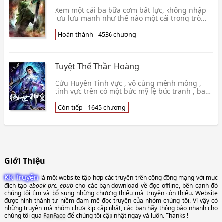
Xem một cái ba bữa cơm bất lực, không nhập
lưu lưu manh như thế nào một cái trong trò
chơi trở thành thay đổi như chong chóng, trở
tay làm m👦 Thất Ngô
Hoàn thành - 4536 chương
Tuyệt Thế Thần Hoàng
Cửu Huyền Tinh Vực , vô cùng mênh mông ,
tinh vực trên có một bức mỹ lệ bức tranh , bao
quát ức vạn thế giới , vô số ngôi sao trên lóe
lên ,👦 Thiên Thu Tuyết
Còn tiếp - 1645 chương
Giới Thiệu
KK Truyện
là một website tập hợp các truyện trên cộng đồng mạng với mục
đích tạo
ebook prc, epub
cho các bạn download về đọc offline, bên cạnh đó
chúng tôi tìm và bổ sung những chương thiếu mà truyện còn thiếu. Website
được hình thành từ niềm đam mê đọc truyện của nhóm chúng tôi. Vì vậy có
những truyện mà nhóm chưa kịp cập nhật, các bạn hãy thông báo nhanh cho
chúng tôi qua
FanFace
để chúng tôi cập nhật ngay và luôn. Thanks !