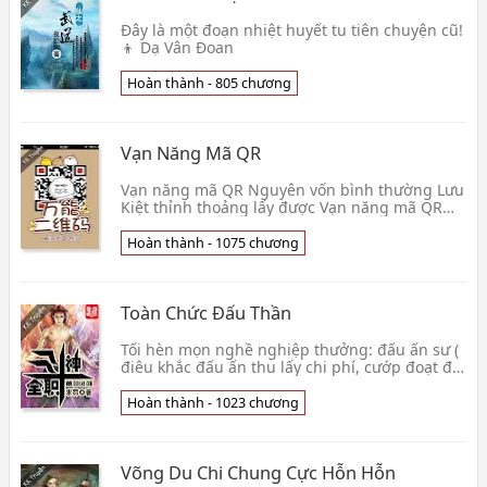
Đây là một đoạn nhiệt huyết tu tiên chuyện cũ!
👦 Dạ Vân Đoan
Hoàn thành - 805 chương
Vạn Năng Mã QR
Vạn năng mã QR Nguyên vốn bình thường Lưu
Kiệt thỉnh thoảng lấy được Vạn năng mã QR
chức năng, có thể tự động phân biệt tất cả vật
phẩm hết 👦 Lại Đắc Khứ Quản
Hoàn thành - 1075 chương
Toàn Chức Đấu Thần
Tối hèn mọn nghề nghiệp thưởng: đấu ấn sư (
điêu khắc đấu ấn thu lấy chi phí, cướp đoạt đối
phương đấu kỹ ) Tối tham ăn nghề nghiệp
thưởng: 👦 Cầu Phạt
Hoàn thành - 1023 chương
Võng Du Chi Chung Cực Hỗn Hỗn