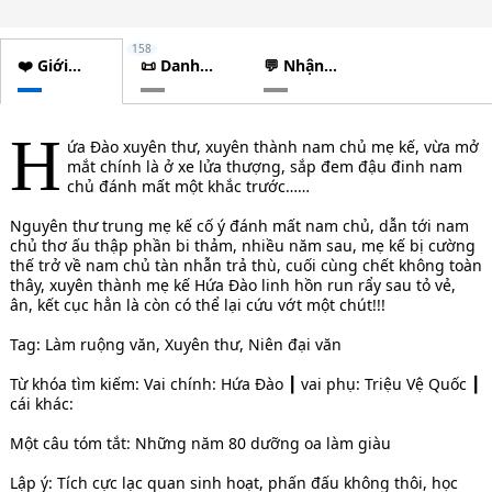
158
❤️ Giới
📜 Danh
💬 Nhận
thiệu
sách
xét
chương
H
ứa Đào xuyên thư, xuyên thành nam chủ mẹ kế, vừa mở
mắt chính là ở xe lửa thượng, sắp đem đậu đinh nam
chủ đánh mất một khắc trước……
Nguyên thư trung mẹ kế cố ý đánh mất nam chủ, dẫn tới nam
chủ thơ ấu thập phần bi thảm, nhiều năm sau, mẹ kế bị cường
thế trở về nam chủ tàn nhẫn trả thù, cuối cùng chết không toàn
thây, xuyên thành mẹ kế Hứa Đào linh hồn run rẩy sau tỏ vẻ,
ân, kết cục hẳn là còn có thể lại cứu vớt một chút!!!
Tag: Làm ruộng văn, Xuyên thư, Niên đại văn
Từ khóa tìm kiếm: Vai chính: Hứa Đào ┃ vai phụ: Triệu Vệ Quốc ┃
cái khác:
Một câu tóm tắt: Những năm 80 dưỡng oa làm giàu
Lập ý: Tích cực lạc quan sinh hoạt, phấn đấu không thôi, học