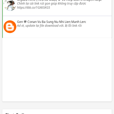
Chỉnh lại cái link rút gọn giúp không truy cập được
https://ibb.co/1GX6SKG5
Gen
💬
Conan Vu Ba Sung Nu Nhi Lien Manh Len
:
Ad ơi, update lại file download với. Bị lỗi link rồi