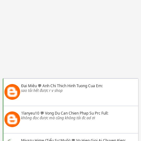
Đại Miêu
💬
Anh Chi Thich Hinh Tuong Cua Em
:
sao tải hết được r v shop
1lanyeu10
💬
Vong Du Can Chien Phap Su Prc Full
:
không đọc được mà cũng không tải đc ad ơi
Miyazu Hime (Tiểu Sư Muội)
💬
Vo Hiep Gioi Ai Chuyen Kiep
: