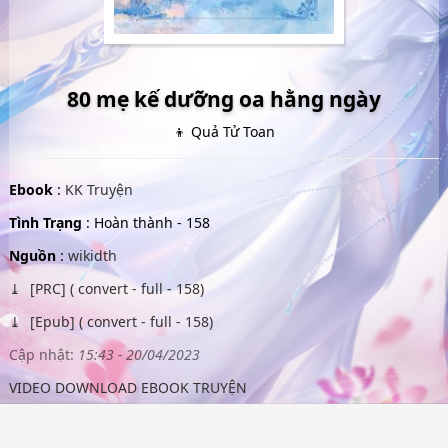
80 mẹ kế dưỡng oa hằng ngày
👦 Quả Tử Toan
Ebook
:
KK Truyện
Tình Trạng
: Hoàn thành - 158
Nguồn
:
wikidth
[PRC] ( convert - full - 158)
[Epub] ( convert - full - 158)
Cập nhật:
15:43 - 20/04/2023
VIDEO DOWNLOAD EBOOK TRUYỆN