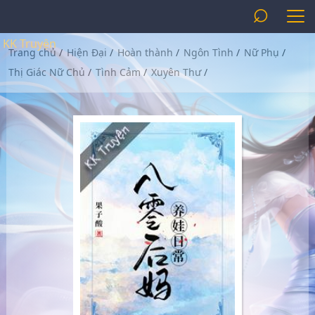
⌕
KK Truyện
Trang chủ
/
Hiện Đại
/
Hoàn thành
/
Ngôn Tình
/
Nữ Phụ
/
Thị Giác Nữ Chủ
/
Tình Cảm
/
Xuyên Thư
/