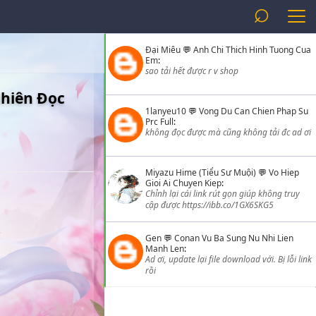
⌕
Đại Miêu
💬
Anh Chi Thich Hinh Tuong Cua
Em
:
sao tải hết được r v shop
Nhiên Đọc
1lanyeu10
💬
Vong Du Can Chien Phap Su
Prc Full
:
không đọc được mà cũng không tải đc ad ơi
Miyazu Hime (Tiểu Sư Muội)
💬
Vo Hiep
Gioi Ai Chuyen Kiep
:
Chỉnh lại cái link rút gọn giúp không truy
cập được https://ibb.co/1GX6SKG5
Gen
💬
Conan Vu Ba Sung Nu Nhi Lien
Manh Len
:
Ad ơi, update lại file download với. Bị lỗi link
rồi