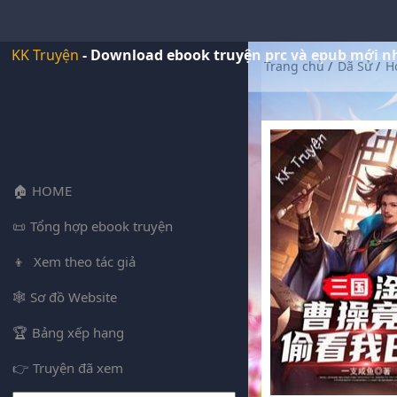
KK Truyện
- Download ebook truyện prc và epub mới n
Trang chủ
/
Dã Sử
/
H
HOME
Tổng hợp ebook truyện
Xem theo tác giả
Sơ đồ Website
Bảng xếp hạng
Truyện đã xem