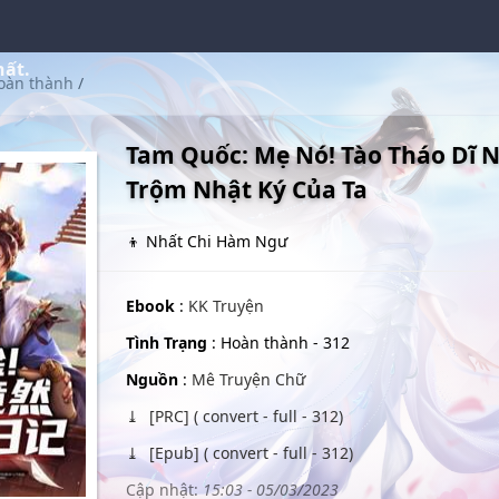
hất.
oàn thành
/
Tam Quốc: Mẹ Nó! Tào Tháo Dĩ 
Trộm Nhật Ký Của Ta
👦 Nhất Chi Hàm Ngư
Ebook
:
KK Truyện
Tình Trạng
: Hoàn thành - 312
Nguồn
:
Mê Truyện Chữ
[PRC] ( convert - full - 312)
[Epub] ( convert - full - 312)
Cập nhật:
15:03 - 05/03/2023