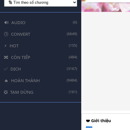
AUDIO
(6)
CONVERT
(6649)
HOT
(155)
CÒN TIẾP
(484)
DỊCH
(3167)
HOÀN THÀNH
(9484)
TẠM DỪNG
(161)
❤️ Giới thiệu