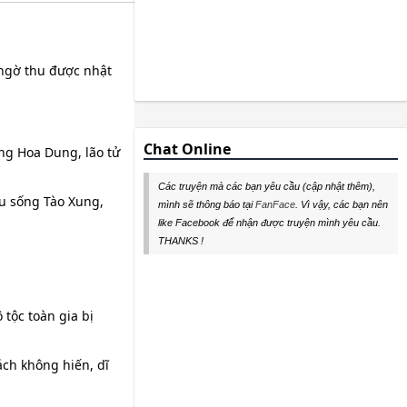
t ngờ thu được nhật
Chat Online
ng Hoa Dung, lão tử
Các truyện mà các bạn yêu cầu (cập nhật thêm),
ứu sống Tào Xung,
mình sẽ thông báo tại
FanFace
. Vì vậy, các bạn nên
like Facebook để nhận được truyện mình yêu cầu.
THANKS !
 tộc toàn gia bị
ách không hiến, dĩ