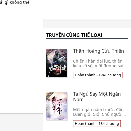
ái gì không thể
TRUYỆN CÙNG THỂ LOẠI
Thần Hoàng Cửu Thiên
Chiến Thần đại lục, thiên
kiêu vô số, một đường sát
phạt dứt khoát, quét ngang
cửu thiên, thành tựu vô
Hoàn thành - 1941 chương
thượng Thần Hoàng.👦
Diệp Chi Phàm
Ta Ngủ Say Một Ngàn
Năm
Một ngàn năm trước, Côn
Luân giới Giới Chủ người
nối nghiệp Từ Tiến bị chín
đại cường giả ám toán
Hoàn thành - 184 chương
chặn giết, sinh tử lúc một