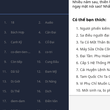
Nhiều năm sau, thiên h
ngay mặt nói sao? Nhất
Có thể bạn thích:
18
Audio
1. Ngươi phiến kiếm, 
Bách Hợp
Cận Đại
2. Sa điêu người đại
3. Ta Có Một Thân Bị
Cạnh Kỹ
Cổ Đại
4. Máy Sửa Chữa Cô
co-dien-tien-
co-tri
5. Đại Tần: Phụ Hoà
hiep
Còn tiếp
Cung Đấu
6. Cấp S Hệ Thống P
7. Cái Huyện Lệnh 
Dã Sử
Đam Mỹ
8. Tam Quốc Chi Ta 
Dị Giới
Dị Năng
9. Vi Phụ Chỉ Muốn
10. Mới sinh ra, bị p
Dị Thế
Dịch
diem-dam
Điền Văn