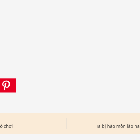
ò chơi
Ta bị hào môn lão n