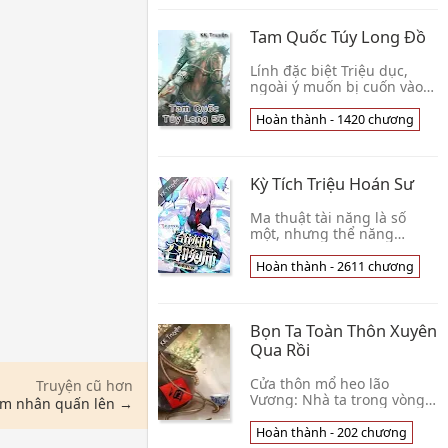
kiếm trảm phá C👦 Thích
Thiên Phong
Tam Quốc Túy Long Đồ
Lính đặc biệt Triệu dục,
ngoài ý muốn bị cuốn vào
Đông Hán năm cuối, khoác
giáp cưỡi ngựa chinh chiến
Hoàn thành - 1420 chương
sa trường. Kết nghĩa hào
kiệt mãnh tướ👦 Miêu Tộc
Hoàng Tử
Kỳ Tích Triệu Hoán Sư
Ma thuật tài năng là số
một, nhưng thể năng
phương diện là phế vật?
Triệu hoán sứ ma có thể là
Hoàn thành - 2611 chương
ngàn vạn, nhưng mình là
độc thủ phía sau? Đối👦
Như Khuynh Như Tố
Bọn Ta Toàn Thôn Xuyên
Qua Rồi
Cửa thôn mổ heo lão
Truyện cũ hơn
Vương: Nhà ta trong vòng
am nhân quấn lên →
tiến ba đầu lợn rừng! Cái
đồ chơi này hiện tại bảo
Hoàn thành - 202 chương
đảm không bảo vệ a? Khó