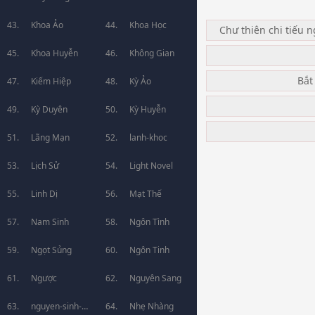
Khoa Ảo
Khoa Học
Chư thiên chi tiếu 
Khoa Huyễn
Không Gian
Bắt
Kiếm Hiệp
Kỳ Ảo
Kỳ Duyên
Kỳ Huyễn
Lãng Mạn
lanh-khoc
Lịch Sử
Light Novel
Linh Dị
Mạt Thế
Nam Sinh
Ngôn Tình
Ngọt Sủng
Ngôn Tinh
Ngược
Nguyên Sang
nguyen-sinh-
Nhẹ Nhàng