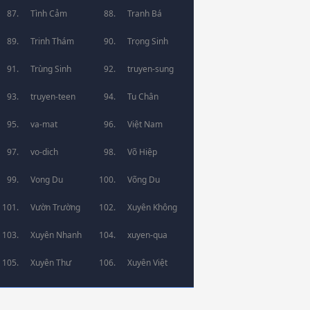
Tình Cảm
Tranh Bá
Trinh Thám
Trọng Sinh
Trùng Sinh
truyen-sung
truyen-teen
Tu Chân
va-mat
Việt Nam
vo-dich
Võ Hiệp
Vong Du
Võng Du
Vườn Trường
Xuyên Không
Xuyên Nhanh
xuyen-qua
Xuyên Thư
Xuyên Việt