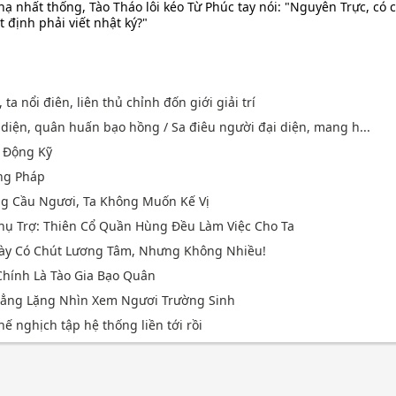
ạ nhất thống, Tào Tháo lôi kéo Từ Phúc tay nói: "Nguyên Trực, có c
 định phải viết nhật ký?"
ta nổi điên, liên thủ chỉnh đốn giới giải trí
 diện, quân huấn bạo hồng / Sa điêu người đại diện, mang h...
 Động Kỹ
ng Pháp
ng Cầu Ngươi, Ta Không Muốn Kế Vị
hụ Trợ: Thiên Cổ Quần Hùng Đều Làm Việc Cho Ta
Này Có Chút Lương Tâm, Nhưng Không Nhiều!
Chính Là Tào Gia Bạo Quân
 Lẳng Lặng Nhìn Xem Ngươi Trường Sinh
hế nghịch tập hệ thống liền tới rồi