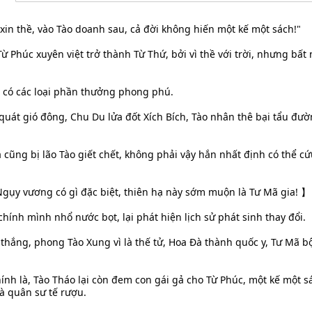
xin thề, vào Tào doanh sau, cả đời không hiến một kế một sách!"
Từ Phúc xuyên việt trở thành Từ Thứ, bởi vì thề với trời, nhưng bấ
hì có các loại phần thưởng phong phú.
quát gió đông, Chu Du lửa đốt Xích Bích, Tào nhân thê bại tẩu đườ
】
cũng bị lão Tào giết chết, không phải vậy hắn nhất định có thể c
ụy vương có gì đặc biệt, thiên hạ này sớm muộn là Tư Mã gia! 】
chính mình nhổ nước bọt, lại phát hiện lịch sử phát sinh thay đổi.
 thắng, phong Tào Xung vì là thế tử, Hoa Đà thành quốc y, Tư Mã bộ
ính là, Tào Tháo lại còn đem con gái gả cho Từ Phúc, một kế một s
à quân sư tế rượu.