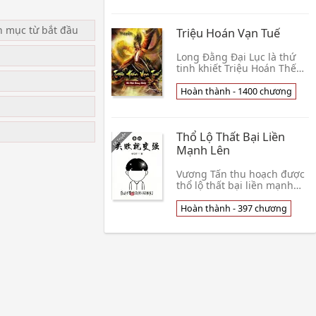
giữ được coi như g👦 Lâm
Dược Nhiên
n mục từ bắt đầu
Triệu Hoán Vạn Tuế
Long Đằng Đại Lục là thứ
tinh khiết Triệu Hoán Thế
Giới , không ma pháp
u
không đấu khí . Chỗ ở Nam
Hoàn thành - 1400 chương
Nhạc Dương đi vào sau đó ,
kinh ngạc phát 👦 Hà Phi
Song Giáp
Thổ Lộ Thất Bại Liền
Mạnh Lên
Vương Tấn thu hoạch được
thổ lộ thất bại liền mạnh
lên hệ thống. Ngươi hướng
giáo hoa thổ lộ, đối phương
Hoàn thành - 397 chương
để ngươi lăn, nhan trị + 1,
thu hoạ👦 Tân Mã Giáp