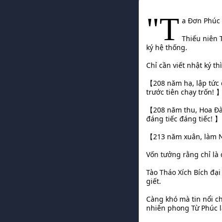
"T
a Đơn Phúc 
Thiếu niên 
ký hệ thống.
Chỉ cần viết nhật ký t
【208 năm hạ, lập tức 
trước tiên chạy trốn! 
【208 năm thu, Hoa Đà 
đáng tiếc đáng tiếc! 】
【213 năm xuân, làm Ng
Vốn tưởng rằng chỉ là 
Tào Tháo Xích Bích đại
giết.
Càng khó mà tin nổi ch
nhiên phong Từ Phúc l