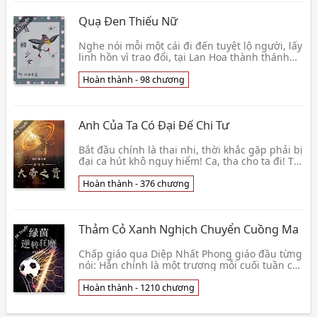
Quạ Đen Thiếu Nữ
Nghe nói mỗi một cái đi đến tuyệt lộ người, lấy
linh hồn vì trao đổi, tại Lan Hoa thành thánh
địa hắc ám cầu nguyện, liền sẽ có thần linh gi
👦 Phong Lưu Thư Ngốc
Hoàn thành - 98 chương
Anh Của Ta Có Đại Đế Chi Tư
Bắt đầu chính là thai nhi, thời khắc gặp phải bị
đại ca hút khô nguy hiểm! Ca, tha cho ta đi! Ta
là ngươi đệ a! ! . . . . . . Vừa sinh ra, đ👦 Sinh
Chi Nhất Thương
Hoàn thành - 376 chương
Thảm Cỏ Xanh Nghịch Chuyển Cuồng Ma
Chấp giáo qua Diệp Nhất Phong giáo đầu từng
nói: Hắn chính là một trương mỗi cuối tuần có
thể để ngươi trúng thưởng xổ số. Theo dõi
khảo sát👦 Thiên Thiên Bất Hưu
Hoàn thành - 1210 chương