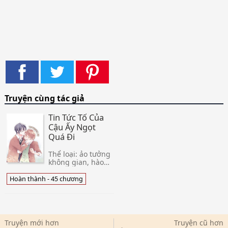
Truyện cùng tác giả
Tin Tức Tố Của
Cậu Ấy Ngọt
Quá Đi
Thể loại: ảo tưởng
không gian, hào
môn thế gia, điềm
văn. Editor: Mưa
Hoàn thành - 45 chương
Nắng Tình trạng
của truyện: Hoàn
45 chương + 0 PN
Truyện còn có tên
Truyện mới hơn
Truyện cũ hơn