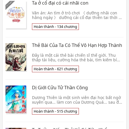
Ta ở cổ đại có cái nhãi con
Văn án: An tìm ở trò chơi 《 dưỡng nhãi con
hằng ngày 》 dưỡng cái cổ đại thiên tai thời kỳ
tiểu đáng thương. Nhiệm vụ nhắc nhở: Nhãi
con liền👦 Thiền Miêu
Hoàn thành - 134 chương
Thẻ Bài Của Ta Có Thể Vô Hạn Hợp Thành
Đây là một cái thẻ bài chiến sĩ thế giới. Thu
thập tài liệu, cường hóa thẻ bài, tìm kiếm bí
phương, hợp thành thẻ bài! Chu Nam tốn thời
gian👦 Vô Hạn Kiếm Lâu
Hoàn thành - 621 chương
Dị Giới Cửu Tử Thần Công
Dương Thiên là một sinh viên đại học bất ngờ
xuyên qua... làm con của Dương Quá... sau đó
đang lúc "mần ăn" lại bất ngờ xuyên qua tiếp
dị gi👦 Ô Sơn Vân Vũ
Hoàn thành - 515 chương