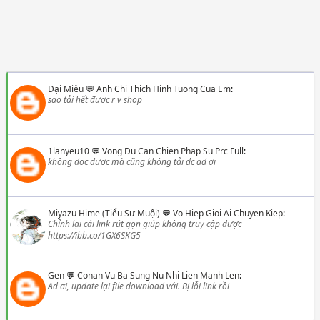
Đại Miêu
💬
Anh Chi Thich Hinh Tuong Cua Em
:
sao tải hết được r v shop
1lanyeu10
💬
Vong Du Can Chien Phap Su Prc Full
:
không đọc được mà cũng không tải đc ad ơi
Miyazu Hime (Tiểu Sư Muội)
💬
Vo Hiep Gioi Ai Chuyen Kiep
:
Chỉnh lại cái link rút gọn giúp không truy cập được
https://ibb.co/1GX6SKG5
Gen
💬
Conan Vu Ba Sung Nu Nhi Lien Manh Len
:
Ad ơi, update lại file download với. Bị lỗi link rồi