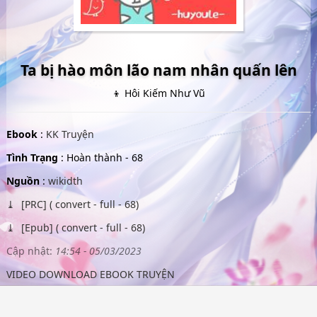
Ta bị hào môn lão nam nhân quấn lên
👦 Hôi Kiếm Như Vũ
Ebook
:
KK Truyện
Tình Trạng
: Hoàn thành - 68
Nguồn
:
wikidth
[PRC] ( convert - full - 68)
[Epub] ( convert - full - 68)
Cập nhật:
14:54 - 05/03/2023
VIDEO DOWNLOAD EBOOK TRUYỆN