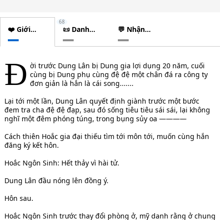
68
❤️ Giới
📜 Danh
💬 Nhận
thiệu
sách
xét
chương
Đ
ời trước Dung Lân bị Dung gia lợi dụng 20 năm, cuối
cùng bị Dung phụ cùng đệ đệ một chân đá ra công ty
đơn giản là hắn là cái song.......
Lại tới một lần, Dung Lân quyết định giành trước một bước
đem tra cha đệ đệ đạp, sau đó sống tiêu tiêu sái sái, lại không
nghĩ một đêm phóng túng, trong bụng sủy oa ————
Cách thiên Hoắc gia đại thiếu tìm tới môn tới, muốn cùng hắn
đăng ký kết hôn.
Hoắc Ngôn Sinh: Hết thảy vì hài tử.
Dung Lân đầu nóng lên đồng ý.
Hôn sau.
Hoắc Ngôn Sinh trước thay đổi phòng ở, mỹ danh rằng ở chung