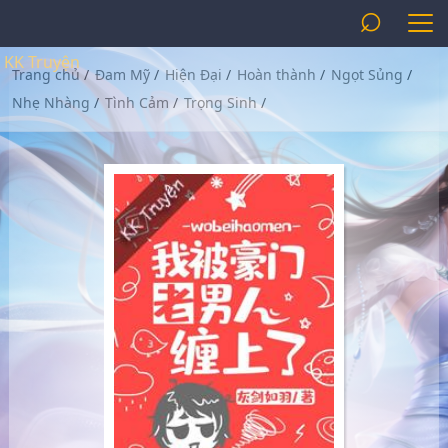
⌕
KK Truyện
Trang chủ
/
Đam Mỹ
/
Hiện Đại
/
Hoàn thành
/
Ngọt Sủng
/
Nhẹ Nhàng
/
Tình Cảm
/
Trọng Sinh
/