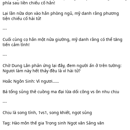
phía sau liền chiếu cố hắn!
Lại lần nữa dọn vào hắn phòng ngủ, mỹ danh rằng phương
tiện chiếu cố hài tử!
---
Cuối cùng cọ hắn một nửa giường, mỹ danh rằng có thể tăng
tiến cảm tình!
---
Chờ Dung Lân phản ứng lại đây, đem người ấn ở trên tường:
Ngươi làm này hết thảy đều là vì hài tử?
Hoắc Ngôn Sinh: Vì ngươi……
Bá tổng sủng thê cuồng ma đại lừa dối công vs ôn nhu chịu
---
Chịu là song tính, 1vs1, song khiết, ngọt sủng
Tag: Hào môn thế gia Trọng sinh Ngọt văn Sảng văn