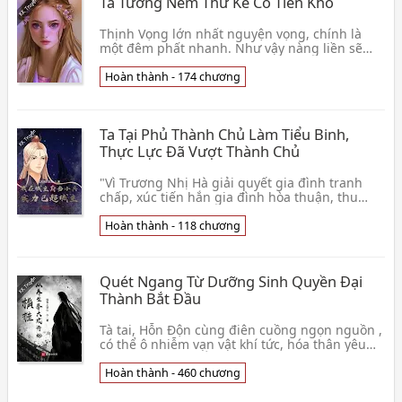
Ta Tưởng Nếm Thử Kẻ Có Tiền Khổ
Thịnh Vọng lớn nhất nguyện vọng, chính là
một đêm phất nhanh. Như vậy nàng liền sẽ
không bởi vì muốn góp ra ngoài du lịch tiền
mà mỗi ngày ă👦 Nạo Thì Quang
Hoàn thành - 174 chương
Ta Tại Phủ Thành Chủ Làm Tiểu Binh,
Thực Lực Đã Vượt Thành Chủ
"Vì Trương Nhị Hà giải quyết gia đình tranh
chấp, xúc tiến hắn gia đình hòa thuận, thu
hoạch được nhất tinh ban thưởng 【 hỏa viêm
tinh tinh 👦 G Đại Điều Đích Bi Thương
Hoàn thành - 118 chương
Quét Ngang Từ Dưỡng Sinh Quyền Đại
Thành Bắt Đầu
Tà tai, Hỗn Độn cùng điên cuồng ngọn nguồn ,
có thể ô nhiễm vạn vật khí tức, hóa thân yêu
ma quỷ dị. Trầm Úc mang theo giao diện thuộc
tính 👦 Dao Hữu Thượng Tiến Tâm
Hoàn thành - 460 chương