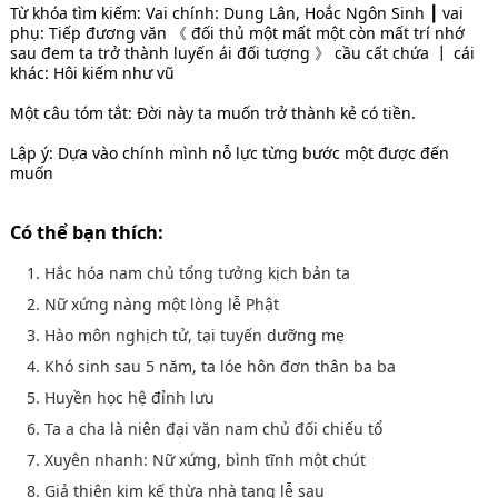
Từ khóa tìm kiếm: Vai chính: Dung Lân, Hoắc Ngôn Sinh ┃ vai
phụ: Tiếp đương văn 《 đối thủ một mất một còn mất trí nhớ
sau đem ta trở thành luyến ái đối tượng 》 cầu cất chứa ┃ cái
khác: Hôi kiếm như vũ
Một câu tóm tắt: Đời này ta muốn trở thành kẻ có tiền.
Lập ý: Dựa vào chính mình nỗ lực từng bước một được đến
muốn
Có thể bạn thích:
1. Hắc hóa nam chủ tổng tưởng kịch bản ta
2. Nữ xứng nàng một lòng lễ Phật
3. Hào môn nghịch tử, tại tuyến dưỡng mẹ
4. Khó sinh sau 5 năm, ta lóe hôn đơn thân ba ba
5. Huyền học hệ đỉnh lưu
6. Ta a cha là niên đại văn nam chủ đối chiếu tổ
7. Xuyên nhanh: Nữ xứng, bình tĩnh một chút
8. Giả thiên kim kế thừa nhà tang lễ sau