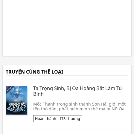
TRUYỆN CÙNG THỂ LOẠI
Ta Trọng Sinh, Bị Oa Hoàng Bắt Làm Tù
Binh
Mộc Thanh trọng sinh thành Sơn Hải giới một
tên thổ dân, phát hiện mình thế mà bị Nữ Oa
bộ lạc Oa Hoàng bắt làm tù binh. Nắm giữ hệ
thống hắ👦 Tiểu Tiểu Yêu Tiên
Hoàn thành - 178 chương