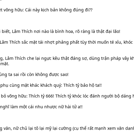
t võng hữu: Cái này kịch bản không đúng đi??
i biết, Lâm Thích nơi nào là bình hoa, rõ ràng là thật đại lão!
 Lâm Thích sắc mặt tái nhợt phảng phất tùy thời muốn té xỉu, khóc
g, Lâm Thích che lại ngực kêu thật đáng sợ, dùng trận pháp vây k
 mặt.
úng ta sai rồi còn không được sao!
ụ cùng mặt khác khách quý: Thích tỷ bảo hộ ta!!
bỏ võng hữu: Thích tỷ 666! Thích tỷ khóc lóc đánh người bộ dáng 
 nghĩ làm một cái nhu nhược nữ hài tử a!!
văn, nữ chủ lại tô lại mỹ lại cường (cụ thể rất mạnh xem văn dan