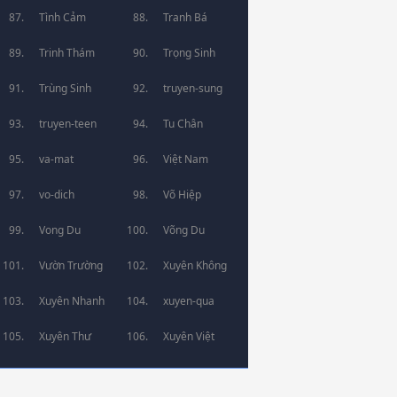
Tình Cảm
Tranh Bá
Trinh Thám
Trọng Sinh
Trùng Sinh
truyen-sung
truyen-teen
Tu Chân
va-mat
Việt Nam
vo-dich
Võ Hiệp
Vong Du
Võng Du
Vườn Trường
Xuyên Không
Xuyên Nhanh
xuyen-qua
Xuyên Thư
Xuyên Việt