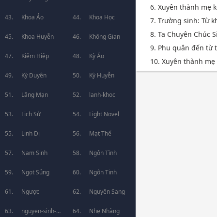
6. Xuyên thành mẹ k
Khoa Ảo
Khoa Học
7. Trường sinh: Từ k
8. Ta Chuyên Chúc S
Khoa Huyễn
Không Gian
9. Phu quân đến từ 
Kiếm Hiệp
Kỳ Ảo
10. Xuyên thành mẹ 
Kỳ Duyên
Kỳ Huyễn
Lãng Mạn
lanh-khoc
Lịch Sử
Light Novel
Linh Dị
Mạt Thế
Nam Sinh
Ngôn Tình
Ngọt Sủng
Ngôn Tinh
Ngược
Nguyên Sang
nguyen-sinh-
Nhẹ Nhàng