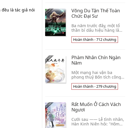
trời sao đi tớ👦 Nhất Khúc
Túy Tiêu Dao
 đều là tác giả nói
Võng Du Tận Thế Toàn
Chức Đại Sư
Ba năm trước đây, một tổ
thần bí dấu hiệu hàng lâm
Địa Cầu, 80% nhân loại
thần bí biến mất, còn lại thì
Hoàn thành - 712 chương
bị cuốn vào một cái tên là
tận thế t👦 Đào Từ Linh
Đang
Phàm Nhân Chín Ngàn
Năm
Một mạng hai vận ba
phong thuỷ Bốn tích công
đức năm đọc sách Nhân
đạo mịt mờ, tiên đạo mênh
Hoàn thành - 279 chương
mông, lấy có hạn chi sinh
cầu vấn vô hạn tiên đ👦 Cổn
Thần
Rất Muốn Ở Cách Vách
Ngươi
Cưới sau —— Lễ tình nhân,
Hàn Kinh Niên hỏi: "Hôm