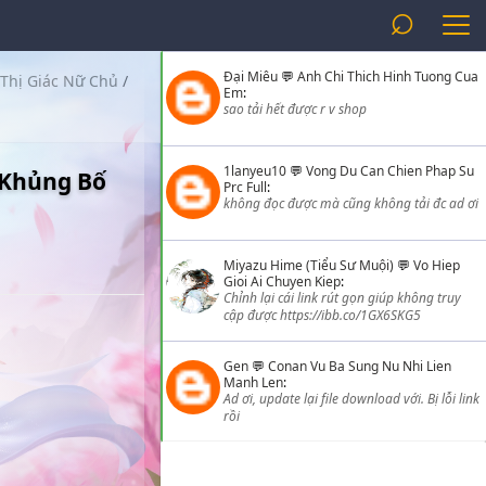
⌕
Đại Miêu
💬
Anh Chi Thich Hinh Tuong Cua
Thị Giác Nữ Chủ
/
Em
:
sao tải hết được r v shop
1lanyeu10
💬
Vong Du Can Chien Phap Su
 Khủng Bố
Prc Full
:
không đọc được mà cũng không tải đc ad ơi
Miyazu Hime (Tiểu Sư Muội)
💬
Vo Hiep
Gioi Ai Chuyen Kiep
:
Chỉnh lại cái link rút gọn giúp không truy
cập được https://ibb.co/1GX6SKG5
Gen
💬
Conan Vu Ba Sung Nu Nhi Lien
Manh Len
:
Ad ơi, update lại file download với. Bị lỗi link
rồi