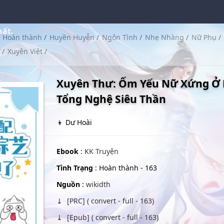
hất.
Hoàn thành
/
Huyền Huyễn
/
Ngôn Tình
/
Nhẹ Nhàng
/
Nữ Phụ
/
ư
/
Xuyên Việt
/
Xuyên Thư: Ốm Yếu Nữ Xứng Ở
Tổng Nghệ Siêu Thần
👦 Dư Hoài
Ebook
:
KK Truyện
Tình Trạng
: Hoàn thành - 163
Nguồn
:
wikidth
[PRC] ( convert - full - 163)
[Epub] ( convert - full - 163)