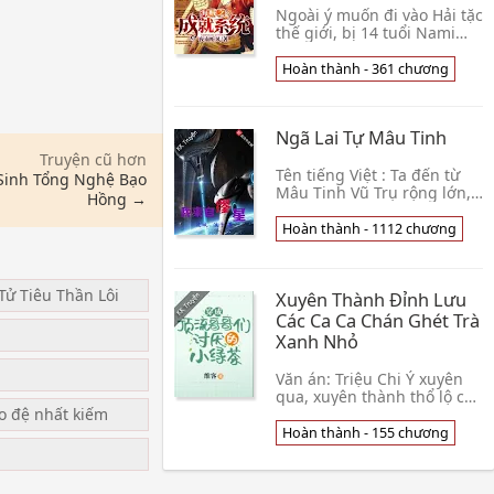
Ngoài ý muốn đi vào Hải tặc
thế giới, bị 14 tuổi Nami
cứu, thu hoạch được thành
tựu hệ thống, thức tỉnh
Hoàn thành - 361 chương
Pháp Thần nghề nghiệp.
Thành tựu: Có👦 Dạ Nam
Thính Phong
Ngã Lai Tự Mâu Tinh
Truyện cũ hơn
Tên tiếng Việt : Ta đến từ
Sinh Tổng Nghệ Bạo
Mâu Tinh Vũ Trụ rộng lớn,
Hồng →
mênh mông vô hạn,
nguyên năng cùng khoa
Hoàn thành - 1112 chương
học kỹ thuật cùng tồn tại,
cường giả thân thể q👦
Biên Thành Lãng Tử
Tử Tiêu Thần Lôi
Xuyên Thành Đỉnh Lưu
Các Ca Ca Chán Ghét Trà
u
Xanh Nhỏ
Văn án: Triệu Chi Ý xuyên
qua, xuyên thành thổ lộ con
ạo đệ nhất kiếm
trai nhà giàu nhất bị cự,
thông đồng tuyển tú đạo sư
Hoàn thành - 155 chương
chưa thoả mãn, khi dễ bạn
cùng tổ👦 Duy Khách