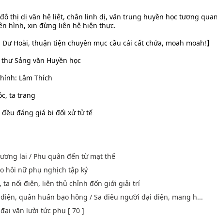
đô thị dị văn hệ liệt, chân linh dị, văn trung huyền học tương quan
n hình, xin đừng liên hệ hiện thực.
 Dư Hoài, thuận tiện chuyên mục cầu cái cất chứa, moah moah!】
ên thư Sảng văn Huyền học
chính: Lâm Thích
óc, ta trang
 đều đáng giá bị đối xử tử tế
tương lai / Phu quân đến từ mạt thế
o hôi nữ phụ nghịch tập ký
ta nổi điên, liên thủ chỉnh đốn giới giải trí
 diện, quân huấn bạo hồng / Sa điêu người đại diện, mang h...
đại văn lười tức phụ [ 70 ]