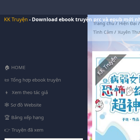
KK Truyện
- Download ebook truyện prc và epub mới n
Trang chủ
/
Hiện Đại
/
Tình Cảm
/
Xuyên Th
HOME
Tổng hợp ebook truyện
Xem theo tác giả
Sơ đồ Website
Bảng xếp hạng
Truyện đã xem