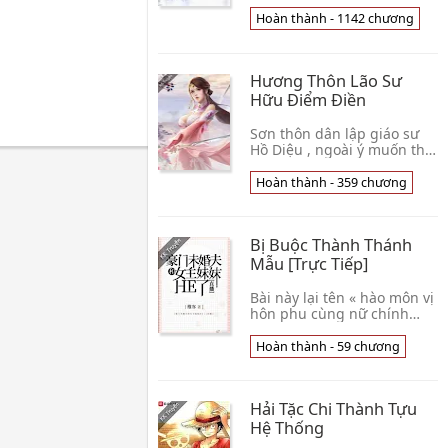
nay làm sao sống?" Hạ Vãn
An ôm chăn mền, buồn ngủ
Hoàn thành - 1142 chương
đáp: "Đi ngủ." Lễ Giáng
Sinh, Hàn Kinh 👦 Diệp Phi
Dạ
Hương Thôn Lão Sư
Hữu Điểm Điền
Sơn thôn dân lập giáo sư
Hồ Diệu , ngoài ý muốn thu
được bảo bối nghịch tập
nhân sinh. . . . . Dạy một
Hoàn thành - 359 chương
chút học sinh , linh lợi chó ,
lúc rả👦 Chờ Xuất Tường
Hồng Hạnh
Bị Buộc Thành Thánh
Mẫu [Trực Tiếp]
Bài này lại tên « hào môn vị
hôn phu cùng nữ chính
muội muội HE 【 trực tiếp
】 », toàn thế giới đều cho
Hoàn thành - 59 chương
là ta không phải người tốt
"trực tiếp👦 Duy Khách
Hải Tặc Chi Thành Tựu
Hệ Thống