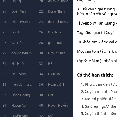
Đô Thị
do-thi-di-nang
★ Bối cảnh giả tưởng, 
Đoản Văn
Đồng Nhân
bừa, nhân vật vô nguyê
Đông Phương
dong-phuong-
【Weibo @ Tấn Giang -
Du Hí
huyen-huyen
Dục Trụy
Tag: Giới giải trí Xuy
Từ khóa tìm kiếm: Vai 
Gia Đấu
giao-hoat
Một câu tóm tắt: Ta kh
goc-nhin-nam
Group Chat
Lập ý: Mỗi một phần ái
Hài Hước
HE
Hệ Thống
Hiện Đại
Có thể bạn thích:
1. Phu quân đến từ 
hien-dai-ma-
Hoàn thành
2. Xuyên nhanh: Phá
phap
Hồng Hoang
Hot
3. Ngươi phiến kiếm, 
Huyền Ảo
Huyền Huyễn
4. Sa điêu người đại
5. Xuyên thành niên 
Huyền Nghi
Khác