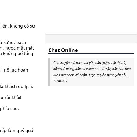
 lên, không có sư
ữ xứng, bạch
ảm, nước mắt mất
Chat Online
ia khủng bố tổng
Các truyện mà các bạn yêu cầu (cập nhật thêm),
mình sẽ thông báo tại
FanFace
. Vì vậy, các bạn nên
, nỗ lực hoàn
like Facebook để nhận được truyện mình yêu cầu.
THANKS !
à khách du lịch.
u rời khỏi!
phía sau.
iếp làm quỷ quái