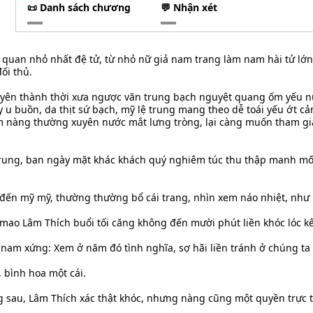
📜 Danh sách chương
💬 Nhận xét
 quan nhỏ nhất đệ tử, từ nhỏ nữ giả nam trang làm nam hài tử lớn
ối thủ.
yên thành thời xưa ngược văn trung bạch nguyệt quang ốm yếu n
u buồn, da thịt sứ bạch, mỹ lệ trung mang theo dễ toái yếu ớt c
m nàng thường xuyên nước mắt lưng tròng, lại càng muốn tham g
rung, ban ngày mặt khác khách quý nghiêm túc thu thập manh mối
đến mỹ mỹ, thường thường bổ cái trang, nhìn xem náo nhiệt, như l
mao Lâm Thích buổi tối căng không đến mười phút liền khóc lóc kê
nam xứng: Xem ở năm đó tình nghĩa, sợ hãi liền tránh ở chúng ta 
 bình hoa một cái.
sau, Lâm Thích xác thật khóc, nhưng nàng cũng một quyền trực t
.