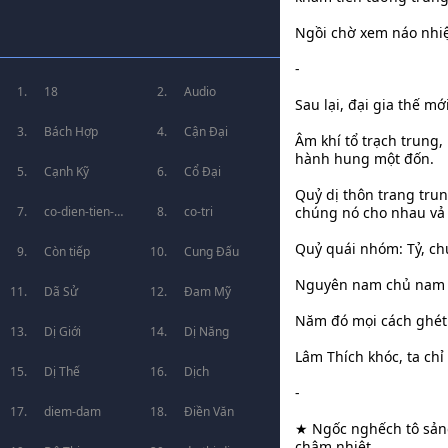
Ngồi chờ xem náo nhiệ
-
18
Audio
Sau lại, đại gia thế mớ
Bách Hợp
Cận Đại
Âm khí tổ trạch trung,
hành hung một đốn.
Cạnh Kỹ
Cổ Đại
Quỷ dị thôn trang trun
co-dien-tien-
co-tri
chúng nó cho nhau vả
Quỷ quái nhóm: Tỷ, ch
hiep
Còn tiếp
Cung Đấu
Nguyên nam chủ nam ph
Dã Sử
Đam Mỹ
Năm đó mọi cách ghét 
Dị Giới
Dị Năng
Lâm Thích khóc, ta chỉ
Dị Thế
Dịch
-
diem-dam
Điền Văn
★ Ngốc nghếch tô sảng 
chậm nhiệt.