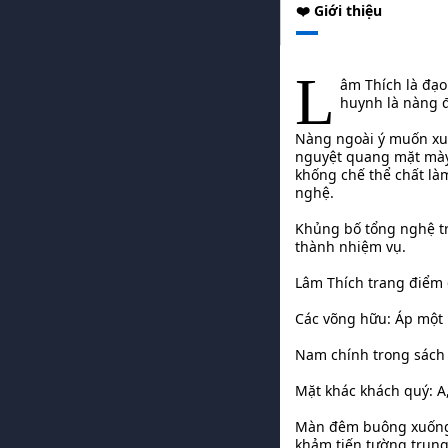
❤️ Giới thiệu
L
âm Thích là đạo
huynh là nàng đ
Nàng ngoài ý muốn xu
nguyệt quang mặt mày 
khống chế thể chất là
nghệ.
Khủng bố tổng nghệ t
thành nhiệm vụ.
Lâm Thích trang điểm 
Các võng hữu: Áp một 
Nam chính trong sách 
Mặt khác khách quý: A,
Màn đêm buông xuống 
khảm tiến tường trung