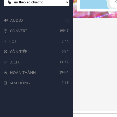
AUDIO
(6)
CONVERT
(6649)
HOT
(155)
CÒN TIẾP
(484)
DỊCH
(3167)
HOÀN THÀNH
(9484)
TẠM DỪNG
(161)