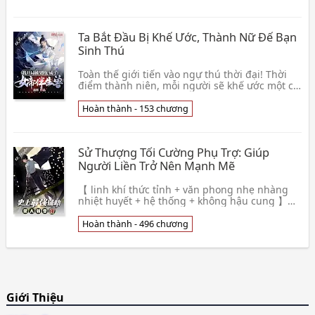
Ta Bắt Đầu Bị Khế Ước, Thành Nữ Đế Bạn
Sinh Thú
Toàn thế giới tiến vào ngự thú thời đại! Thời
điểm thành niên, mỗi người sẽ khế ước một cái
thuộc về mình bạn sinh thú. . . Lâm Thần
xuyên q👦 Tân Huy
Hoàn thành - 153 chương
Sử Thượng Tối Cường Phụ Trợ: Giúp
Người Liền Trở Nên Mạnh Mẽ
【 linh khí thức tỉnh + văn phong nhẹ nhàng
nhiệt huyết + hệ thống + không hậu cung 】
Thẩm Thiên xuyên việt đến linh khí thức tỉnh
lam tinh, 👦 Vô Vấn Tâm An
Hoàn thành - 496 chương
Giới Thiệu