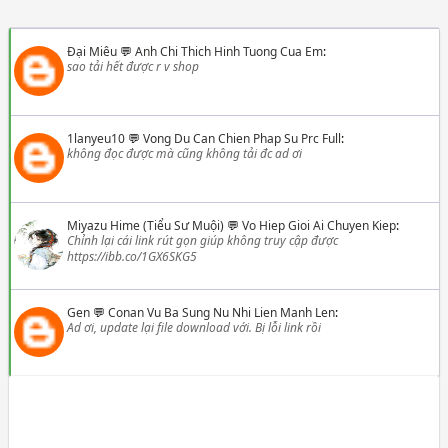
Đại Miêu
💬
Anh Chi Thich Hinh Tuong Cua Em
:
sao tải hết được r v shop
1lanyeu10
💬
Vong Du Can Chien Phap Su Prc Full
:
không đọc được mà cũng không tải đc ad ơi
Miyazu Hime (Tiểu Sư Muội)
💬
Vo Hiep Gioi Ai Chuyen Kiep
:
Chỉnh lại cái link rút gọn giúp không truy cập được
https://ibb.co/1GX6SKG5
Gen
💬
Conan Vu Ba Sung Nu Nhi Lien Manh Len
:
Ad ơi, update lại file download với. Bị lỗi link rồi