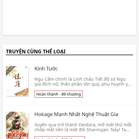
TRUYỆN CÙNG THỂ LOẠI
Kinh Tước
Ngu Cẩm chính là Linh châu Tiết độ sứ Ngu
gia đích nữ, thân phận tôn quý, phụ huynh yêu
thương, dưỡng thành chuyện gì chuyện đều
yêu cầu tin👦 Lệ Chi Ngận Điềm
Hoàn thành - 89 chương
Hokage Mạnh Nhất Nghệ Thuật Gia
Xuyên qua trở thành Deidara, mở mắt thứ một
chớp mắt liền là một đôi Sharingan. Này! Ta
liền không thể lựa chọn kế thừa Tsuchikage vị