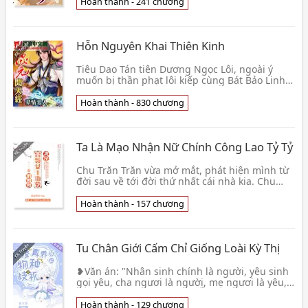
trí sa👦 Đào Nhị Gia
Hoàn thành - 241 chương
Hỗn Nguyên Khai Thiên Kinh
Tiêu Dao Tán tiên Dương Ngọc Lôi, ngoài ý
muốn bị thần phạt lôi kiếp cùng Bát Bảo Linh
Lung Ngọc Đái đến một cái kiếm cùng ma
pháp thế giới,👦 Hào Tình Ái Nhân
Hoàn thành - 830 chương
Ta Là Mạo Nhận Nữ Chính Công Lao Tỷ Tỷ
Chu Trăn Trăn vừa mở mắt, phát hiện mình từ
đời sau về tới đời thứ nhất cái nhà kia. Chu
Trăn Trăn đến đời sau mới biết được, nàng bất
quá l👦 Lạc Vũ Thu Hàn
Hoàn thành - 157 chương
Tu Chân Giới Cấm Chỉ Giống Loài Kỳ Thị
❥Văn án: "Nhân sinh chính là người, yêu sinh
gọi yêu, cha ngươi là người, mẹ ngươi là yêu,
vì lẽ đó ngươi là —— " Du Ấu Du đem mao
nhung nhu👦 Mộ Trầm Sương
Hoàn thành - 129 chương