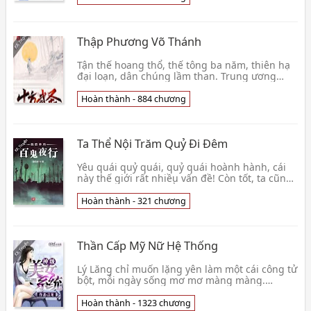
Thập Phương Võ Thánh
Tận thế hoang thổ, thế tông ba năm, thiên hạ
đại loạn, dân chúng lầm than. Trung ương
hoàng triều sụp đổ, các nơi quần hùng cát cứ,
môn phái👦 Cổn Khai
Hoàn thành - 884 chương
Ta Thể Nội Trăm Quỷ Đi Đêm
Yêu quái quỷ quái, quỷ quái hoành hành, cái
này thế giới rất nhiều vấn đề! Còn tốt, ta cũng
rất nhiều vấn đề.👦 Ẩn Ngữ Giả
Hoàn thành - 321 chương
Thần Cấp Mỹ Nữ Hệ Thống
Lý Lăng chỉ muốn lặng yên làm một cái công tử
bột, mỗi ngày sống mơ mơ màng màng.
Nhưng là, đột nhiên một cái thần bí hoàn khố
hệ thống xuấ👦 Ngôn Long
Hoàn thành - 1323 chương