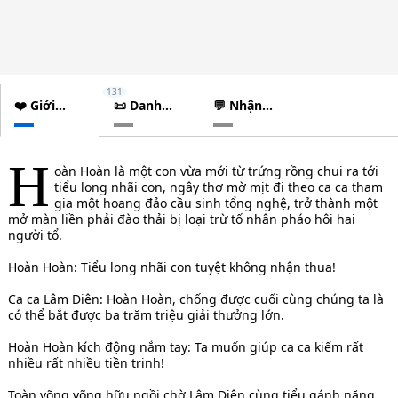
131
❤️ Giới
📜 Danh
💬 Nhận
thiệu
sách
xét
chương
H
oàn Hoàn là một con vừa mới từ trứng rồng chui ra tới
tiểu long nhãi con, ngây thơ mờ mịt đi theo ca ca tham
gia một hoang đảo cầu sinh tổng nghệ, trở thành một
mở màn liền phải đào thải bị loại trừ tố nhân pháo hôi hai
người tổ.
Hoàn Hoàn: Tiểu long nhãi con tuyệt không nhận thua!
Ca ca Lâm Diên: Hoàn Hoàn, chống được cuối cùng chúng ta là
có thể bắt được ba trăm triệu giải thưởng lớn.
Hoàn Hoàn kích động nắm tay: Ta muốn giúp ca ca kiếm rất
nhiều rất nhiều tiền trinh!
Toàn võng võng hữu ngồi chờ Lâm Diên cùng tiểu gánh nặng