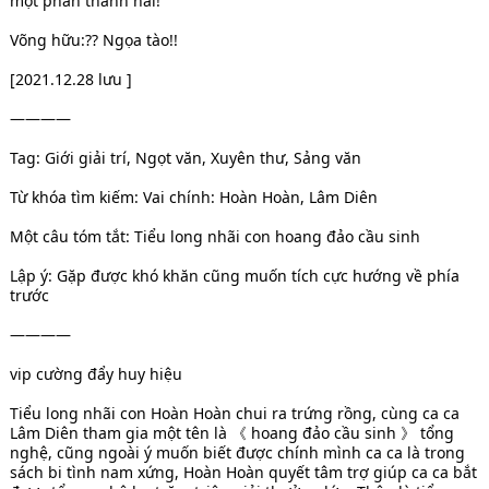
một phân thành hai!
Võng hữu:?? Ngọa tào!!
[2021.12.28 lưu ]
————
Tag: Giới giải trí, Ngọt văn, Xuyên thư, Sảng văn
Từ khóa tìm kiếm: Vai chính: Hoàn Hoàn, Lâm Diên
Một câu tóm tắt: Tiểu long nhãi con hoang đảo cầu sinh
Lập ý: Gặp được khó khăn cũng muốn tích cực hướng về phía
trước
————
vip cường đẩy huy hiệu
Tiểu long nhãi con Hoàn Hoàn chui ra trứng rồng, cùng ca ca
Lâm Diên tham gia một tên là 《 hoang đảo cầu sinh 》 tổng
nghệ, cũng ngoài ý muốn biết được chính mình ca ca là trong
sách bi tình nam xứng, Hoàn Hoàn quyết tâm trợ giúp ca ca bắt