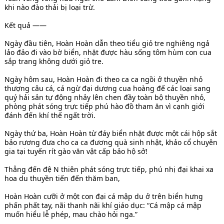
khi nào đào thải bị loại trừ.
Kết quả ——
Ngày đầu tiên, Hoàn Hoàn dẫn theo tiểu giỏ tre nghiêng ngả
lảo đảo đi vào bờ biển, nhặt được hàu sống tôm hùm con cua
sắp trang không dưới giỏ tre.
Ngày hôm sau, Hoàn Hoàn đi theo ca ca ngồi ở thuyền nhỏ
thượng câu cá, cá ngừ đại dương cua hoàng đế các loại sang
quý hải sản tự động nhảy lên chen đầy toàn bộ thuyền nhỏ,
phòng phát sóng trực tiếp phú hào đồ tham ăn vì cạnh giới
đánh đến khí thế ngất trời.
Ngày thứ ba, Hoàn Hoàn từ đáy biển nhặt được một cái hộp sắt
bảo rương đưa cho ca ca đương quà sinh nhật, khảo cổ chuyên
gia tại tuyến rít gào văn vật cấp bảo hộ sở!
Thẳng đến đệ N thiên phát sóng trực tiếp, phú nhị đại khai xa
hoa du thuyền tiến đến thăm ban,
Hoàn Hoàn cưỡi ở một con đại cá mập du ở trên biển hưng
phấn phất tay, nãi thanh nãi khí giáo dục: “Cá mập cá mập
muốn hiểu lễ phép, mau chào hỏi nga.”