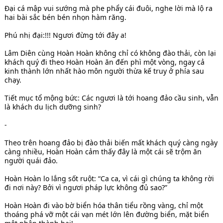
Đại cá mập vui sướng mà phe phẩy cái đuôi, nghe lời mà lộ ra
hai bài sắc bén bén nhọn hàm răng.
Phú nhị đại:!!! Ngươi đừng tới đây a!
Lâm Diên cùng Hoàn Hoàn không chỉ có không đào thải, còn lại
khách quý đi theo Hoàn Hoàn ăn đến phì một vòng, ngay cả
kinh thành lớn nhất hào môn người thừa kế truy ở phía sau
chạy.
Tiết mục tổ mộng bức: Các ngươi là tới hoang đảo cầu sinh, vẫn
là khách du lịch dưỡng sinh?
-
Theo trên hoang đảo bị đào thải biến mất khách quý càng ngày
càng nhiều, Hoàn Hoàn cảm thấy đây là một cái sẽ trộm ăn
người quái đảo.
Hoàn Hoàn lo lắng sốt ruột: “Ca ca, vì cái gì chúng ta không rời
đi nơi này? Bởi vì ngươi pháp lực không đủ sao?”
Hoàn Hoàn đi vào bờ biển hóa thân tiểu rồng vàng, chỉ một
thoáng phá vỡ một cái vạn mét lớn lên đường biển, mặt biển