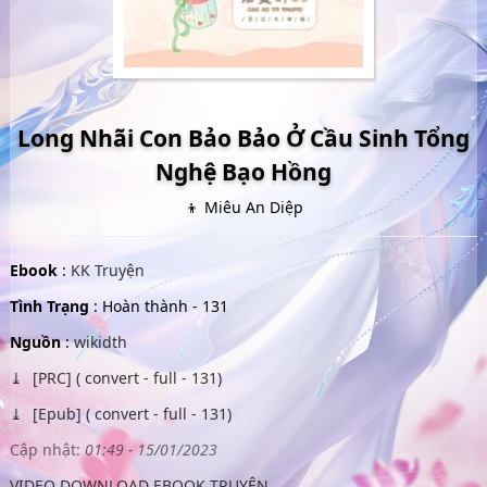
Long Nhãi Con Bảo Bảo Ở Cầu Sinh Tổng
Nghệ Bạo Hồng
👦 Miêu An Diệp
Ebook
:
KK Truyện
Tình Trạng
: Hoàn thành - 131
Nguồn
:
wikidth
[PRC] ( convert - full - 131)
[Epub] ( convert - full - 131)
Cập nhật:
01:49 - 15/01/2023
VIDEO DOWNLOAD EBOOK TRUYỆN