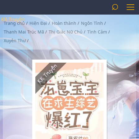
⌕
KK Truyện
Trang chủ
/
Hiện Đại
/
Hoàn thành
/
Ngôn Tình
/
Thanh Mai Trúc Mã
/
Thị Giác Nữ Chủ
/
Tình Cảm
/
Xuyên Thư
/