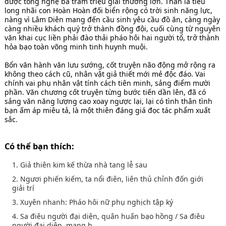
được tổng nghệ ba trăm triệu giải thưởng lớn. Thân là tiểu
long nhãi con Hoàn Hoàn đối biển rộng có trời sinh năng lực,
nàng vì Lâm Diên mang đến cầu sinh yêu cầu đồ ăn, càng ngày
càng nhiều khách quý trở thành đồng đội, cuối cùng từ nguyên
văn khai cục liền phải đào thải pháo hôi hai người tổ, trở thành
hỏa bạo toàn võng minh tinh huynh muội.
Bổn văn hành văn lưu sướng, cốt truyện não động mở rộng ra
không theo cách cũ, nhân vật giả thiết mới mẻ độc đáo. Vai
chính vai phụ nhân vật tính cách tiên minh, sảng điểm mười
phần. Văn chương cốt truyện từng bước tiến dần lên, đã có
sảng văn năng lượng cao xoay ngược lại, lại có tình thân tình
bạn ấm áp miêu tả, là một thiên đáng giá đọc tác phẩm xuất
sắc.
Có thể bạn thích:
1. Giả thiên kim kế thừa nhà tang lễ sau
2. Ngươi phiến kiếm, ta nổi điên, liên thủ chỉnh đốn giới
giải trí
3. Xuyên nhanh: Pháo hôi nữ phụ nghịch tập ký
4. Sa điêu người đại diện, quân huấn bạo hồng / Sa điêu
người đại diện, mang h...