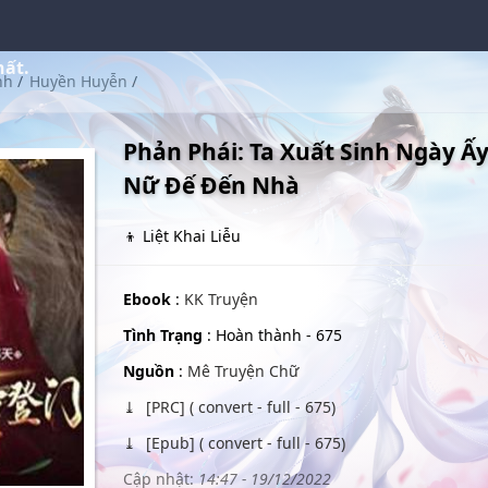
hất.
nh
/
Huyền Huyễn
/
Phản Phái: Ta Xuất Sinh Ngày Ấy
Nữ Đế Đến Nhà
👦 Liệt Khai Liễu
Ebook
:
KK Truyện
Tình Trạng
: Hoàn thành - 675
Nguồn
:
Mê Truyện Chữ
[PRC] ( convert - full - 675)
[Epub] ( convert - full - 675)
Cập nhật:
14:47 - 19/12/2022