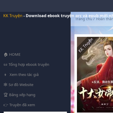
KK Truyện
- Download ebook truyện prc và epub mới n
Trang chủ
/
Hoàn thà
HOME
Tổng hợp ebook truyện
Xem theo tác giả
Sơ đồ Website
Bảng xếp hạng
Truyện đã xem