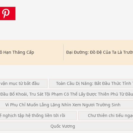
Vô Hạn Thăng Cấp
Đại Đường: Đồ Đệ Của Ta Là Trư
 vận mục từ bắt đầu
Toàn Cầu Dị Năng: Bắt Đầu Thức Tỉnh 
 Đầu Bổ Khoái, Tru Sát Tội Phạm Có Thể Lấy Được Thiên Phú Từ Đầ
Vi Phụ Chỉ Muốn Lẳng Lặng Nhìn Xem Ngươi Trường Sinh
ế nghịch tập hệ thống liền tới rồi
Chư thiên chi tiếu ng
Quốc Vương