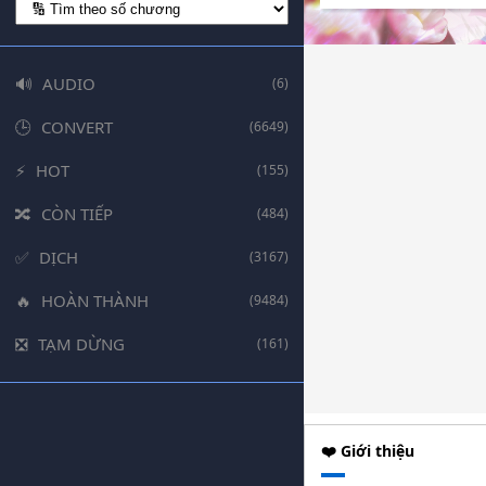
AUDIO
(6)
CONVERT
(6649)
HOT
(155)
CÒN TIẾP
(484)
DỊCH
(3167)
HOÀN THÀNH
(9484)
TẠM DỪNG
(161)
❤️ Giới thiệu