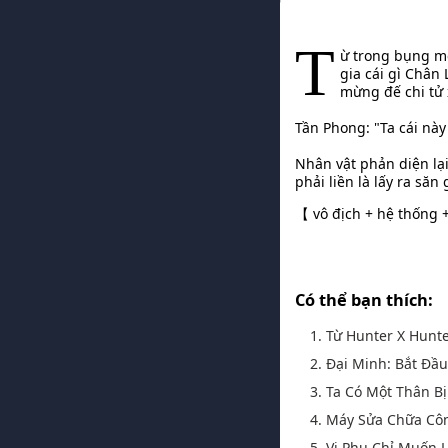
T
ừ trong bụng mẹ
gia cái gì Chân
mừng đế chi tử 
Tần Phong: "Ta cái này
Nhân vật phản diện lại
phải liền là lấy ra săn g
【 vô địch + hệ thống 
Có thể bạn thích:
1. Từ Hunter X Hunt
2. Đại Minh: Bắt Đầ
3. Ta Có Một Thân Bị
4. Máy Sửa Chữa Cô
5. Vi Phụ Chỉ Muốn