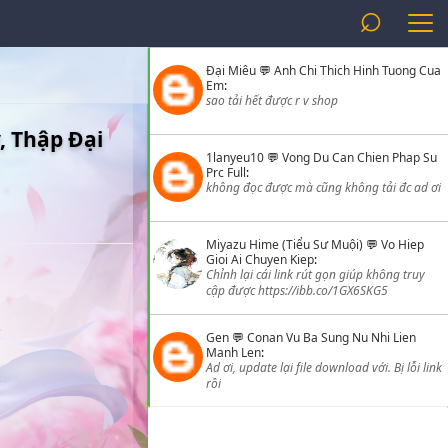
⌕
Đại Miêu
💬
Anh Chi Thich Hinh Tuong Cua
Em
:
sao tải hết được r v shop
, Thập Đại
1lanyeu10
💬
Vong Du Can Chien Phap Su
Prc Full
:
không đọc được mà cũng không tải đc ad ơi
Miyazu Hime (Tiểu Sư Muội)
💬
Vo Hiep
Gioi Ai Chuyen Kiep
:
Chỉnh lại cái link rút gọn giúp không truy
cập được https://ibb.co/1GX6SKG5
Gen
💬
Conan Vu Ba Sung Nu Nhi Lien
Manh Len
:
Ad ơi, update lại file download với. Bị lỗi link
rồi