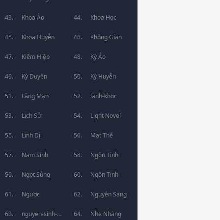
Khoa Ảo
Khoa Học
Khoa Huyễn
Không Gian
Kiếm Hiệp
Kỳ Ảo
Kỳ Duyên
Kỳ Huyễn
Lãng Mạn
lanh-khoc
Lịch Sử
Light Novel
Linh Dị
Mạt Thế
Nam Sinh
Ngôn Tình
Ngọt Sủng
Ngôn Tinh
Ngược
Nguyên Sang
nguyen-sinh-
Nhẹ Nhàng