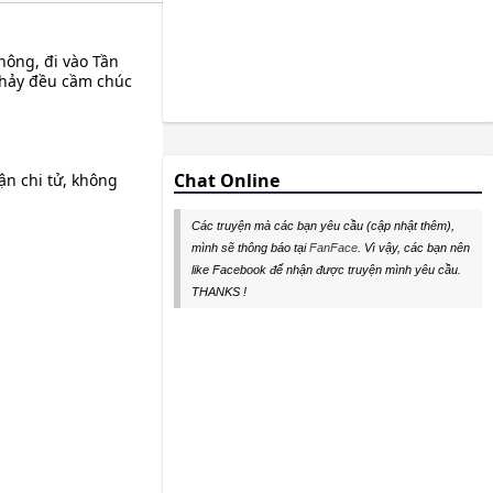
hông, đi vào Tần
 thảy đều cầm chúc
Chat Online
ận chi tử, không
Các truyện mà các bạn yêu cầu (cập nhật thêm),
mình sẽ thông báo tại
FanFace
. Vì vậy, các bạn nên
like Facebook để nhận được truyện mình yêu cầu.
THANKS !