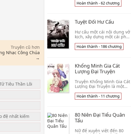
thêm »
đời nàng vô ưu!Một cặp đôi
Hoàn thành - 62 chương
trời sinh tương phản, tiểu
cừu nghịch ngợm bốc đồng
cùng đại sói xám đấu trí so
Tuyệt Đối Hư Cấu
dũng khí, từ nay v
Hư cấu một cái nội dung vở
kịch, xây dựng một cái phó
bản. Nhìn các ngươi ở
trong phó bản quyết đấu
Hoàn thành - 186 chương
Truyện cũ hơn
sinh tử, ta ngồi một bên
ờng Nhạc Công Chúa
cắn hạt dưa hô một tiếng,
→
"Đại hiệp, hảo công phu!"
Khổng Minh Gia Cát
Biết được chân tướng ng
Lượng Đại Truyện
Truyện Khổng Minh Gia Cát
Tử Tiêu Thần Lôi
Lượng Đại Truyện là một
truyện mới thuộc thể loại
u
lịch sử, đô thị được gửi đến
Hoàn thành - 11 chương
bạn đọc trên trang đọc
truyện online. Cùng với
những truyện nổi tiếng
80 Niên Đại Tiểu Quân
cùng thể loại như: Tay S
ạo đệ nhất kiếm
Tẩu
Nữ đế xuyên việt đến 80