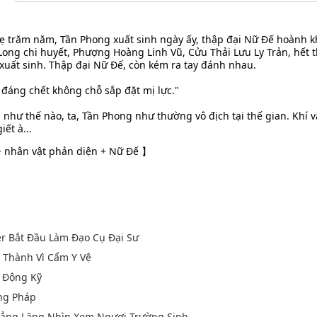
 trăm năm, Tần Phong xuất sinh ngày ấy, thập đại Nữ Đế hoành k
 Long chi huyết, Phượng Hoàng Linh Vũ, Cửu Thải Lưu Ly Trản, hết
xuất sinh. Thập đại Nữ Đế, còn kém ra tay đánh nhau.
 đáng chết không chỗ sắp đặt mị lực."
 như thế nào, ta, Tần Phong như thường vô địch tại thế gian. Khí v
iết à...
+ nhân vật phản diện + Nữ Đế 】
er Bắt Đầu Làm Đạo Cụ Đại Sư
u Thành Vì Cẩm Y Vệ
 Động Kỹ
ng Pháp
 Lẳng Lặng Nhìn Xem Ngươi Trường Sinh