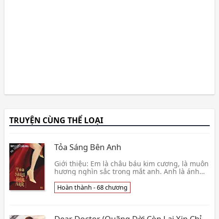
TRUYỆN CÙNG THỂ LOẠI
Tỏa Sáng Bên Anh
Giới thiệu: Em là châu báu kim cương, là muôn
hương nghìn sắc trong mắt anh. Anh là ánh
sáng vạn dặm, là tình yêu cõi lòng em. ***👦 A
Thuần
Hoàn thành - 68 chương
Dear Doctor (Quãng Đời Còn Lại Xin Chỉ