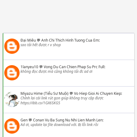
Đại Miêu
💬
Anh Chi Thich Hinh Tuong Cua Em
:
sao tải hết được r v shop
1lanyeu10
💬
Vong Du Can Chien Phap Su Prc Full
:
không đọc được mà cũng không tải đc ad ơi
Miyazu Hime (Tiểu Sư Muội)
💬
Vo Hiep Gioi Ai Chuyen Kiep
:
Chỉnh lại cái link rút gọn giúp không truy cập được
https://ibb.co/1GX6SKG5
Gen
💬
Conan Vu Ba Sung Nu Nhi Lien Manh Len
:
Ad ơi, update lại file download với. Bị lỗi link rồi