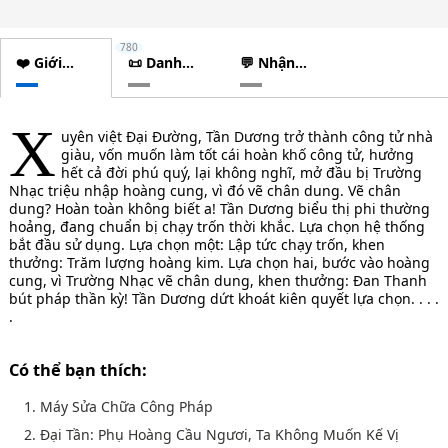
780
❤️ Giới
📜 Danh
💬 Nhận
thiệu
sách
xét
chương
X
uyên việt Đại Đường, Tần Dương trở thành công tử nhà
giàu, vốn muốn làm tốt cái hoàn khố công tử, hưởng
hết cả đời phú quý, lại không nghĩ, mở đầu bị Trường
Nhạc triệu nhập hoàng cung, vì đó vẽ chân dung. Vẽ chân
dung? Hoàn toàn không biết a! Tần Dương biểu thị phi thường
hoảng, đang chuẩn bị chạy trốn thời khắc. Lựa chọn hệ thống
bắt đầu sử dụng. Lựa chọn một: Lập tức chạy trốn, khen
thưởng: Trăm lượng hoàng kim. Lựa chọn hai, bước vào hoàng
cung, vì Trường Nhạc vẽ chân dung, khen thưởng: Đan Thanh
bút pháp thần kỳ! Tần Dương dứt khoát kiên quyết lựa chọn. . . .
.
Có thể bạn thích:
1. Máy Sửa Chữa Công Pháp
2. Đại Tần: Phụ Hoàng Cầu Ngươi, Ta Không Muốn Kế Vị