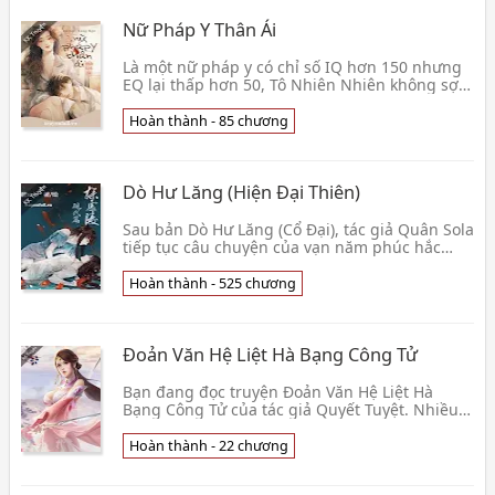
Nữ Pháp Y Thân Ái
Là một nữ pháp y có chỉ số IQ hơn 150 nhưng
EQ lại thấp hơn 50, Tô Nhiên Nhiên không sợ
nhất chính là đối mặt với thi thể, nhưng sợ
nhất lại👦 Nhất Lịch Sa
Hoàn thành - 85 chương
Dò Hư Lăng (Hiện Đại Thiên)
Sau bản Dò Hư Lăng (Cổ Đại), tác giả Quân Sola
tiếp tục câu chuyện của vạn năm phúc hắc
băng sơn mỹ ngự tỷ cùng ôn nhu vạn năm thụ
ở hiện đạ👦 Quân Sola
Hoàn thành - 525 chương
Đoản Văn Hệ Liệt Hà Bạng Công Tử
Bạn đang đọc truyện Đoản Văn Hệ Liệt Hà
Bạng Công Tử của tác giả Quyết Tuyệt. Nhiều
năm trước, ta viết ra ba cái truyện ngắn. Chính
là yêu s👦 Quyết Tuyệt
Hoàn thành - 22 chương