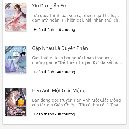
Xin Đừng Ăn Em
Tựa gốc: Thỉnh bất yếu cật điệu ngã Thể loại:
đam mỹ, ngắn, H, hiện đại, hài, nhân thú (chút
thui), 1×1, phúc hắc xà tinh công x đơn thuần c
👦 Hảo Ngạ Nga
Hoàn thành - 10 chương
Gặp Nhau Là Duyên Phận
Giới thiệu: Họ là hai người hoàn toàn xa lạ
nhưng game "Đế Thiên Truyền Kỳ" đã kết nối
họ với nhau... Lưu ý: 1. Đây là câu chuyện hoàn
toàn 👦 Dã Thảo Hoang Sơn
Hoàn thành - 46 chương
Hẹn Anh Một Giấc Mộng
Bạn đang đọc truyện Hẹn Anh Một Giấc Mộng
của tác giả Giản Chiêu. "Tôi có thai rồi." "Phá
đi." "Nó không phải con của anh." Một cuộc
hôn nhâ👦 Giản Chiêu
Hoàn thành - 30 chương