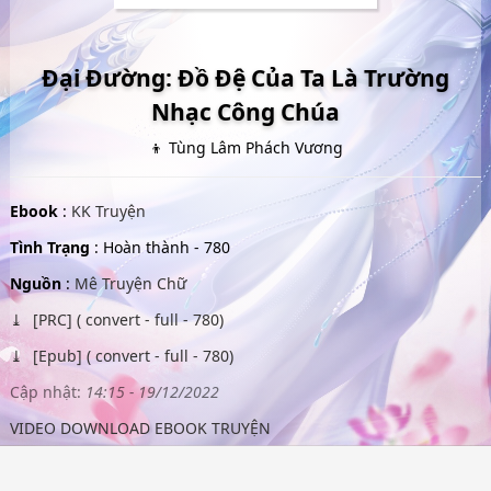
Đại Đường: Đồ Đệ Của Ta Là Trường
Nhạc Công Chúa
👦 Tùng Lâm Phách Vương
Ebook
:
KK Truyện
Tình Trạng
: Hoàn thành - 780
Nguồn
:
Mê Truyện Chữ
[PRC] ( convert - full - 780)
[Epub] ( convert - full - 780)
Cập nhật:
14:15 - 19/12/2022
VIDEO DOWNLOAD EBOOK TRUYỆN