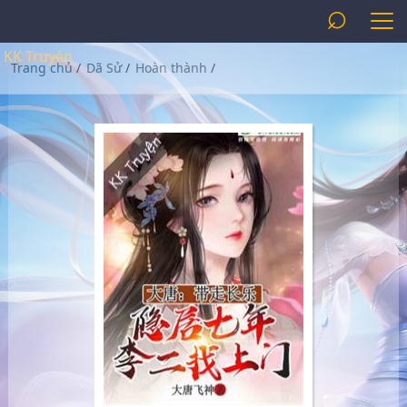
⌕
KK Truyện
Trang chủ
/
Dã Sử
/
Hoàn thành
/