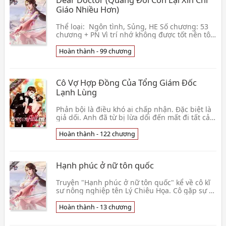
Giáo Nhiều Hơn)
Thể loại: Ngôn tình, Sủng, HE Số chương: 53
chương + PN Vì trí nhớ không được tốt nên tôi
có thói quen ghi lại mọi thứ trong cuộc sống,
và 👦 Bách Lâm Thạch Tượng, Thợ Đá Berlin
Hoàn thành - 99 chương
Cô Vợ Hợp Đồng Của Tổng Giám Đốc
Lạnh Lùng
Phản bội là điều khó ai chấp nhận. Đặc biệt là
giả dối. Anh đã từ bị lừa dối đến mất đi tất cả,
lòng tin của anh từ đó cũng bị mất đi. Anh đ👦
Phương Thảo
Hoàn thành - 122 chương
Hạnh phúc ở nữ tôn quốc
Truyện "Hạnh phúc ở nữ tôn quốc" kể về cô kĩ
sư nông nghiệp tên Lý Chiêu Hoa. Cô gặp sự cố
và xuyên qua một đất nước lạ. Ở đây, Chiêu
Hoa sẽ👦 Hoa Sim
Hoàn thành - 13 chương