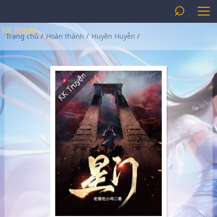
⌕
KK Truyện
Trang chủ
/
Hoàn thành
/
Huyền Huyễn
/