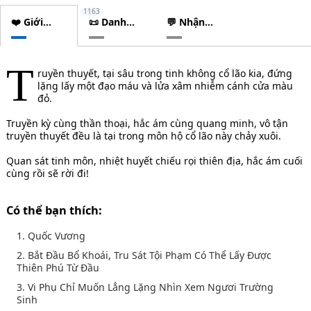
1163
❤️ Giới
📜 Danh
💬 Nhận
thiệu
sách
xét
chương
T
ruyền thuyết, tại sâu trong tinh không cổ lão kia, đứng
lặng lấy một đạo máu và lửa xâm nhiễm cánh cửa màu
đỏ.
Truyền kỳ cùng thần thoại, hắc ám cùng quang minh, vô tận
truyền thuyết đều là tại trong môn hộ cổ lão này chảy xuôi.
Quan sát tinh môn, nhiệt huyết chiếu rọi thiên địa, hắc ám cuối
cùng rồi sẽ rời đi!
Có thể bạn thích:
1. Quốc Vương
2. Bắt Đầu Bổ Khoái, Tru Sát Tội Phạm Có Thể Lấy Được
Thiên Phú Từ Đầu
3. Vi Phụ Chỉ Muốn Lẳng Lặng Nhìn Xem Ngươi Trường
Sinh