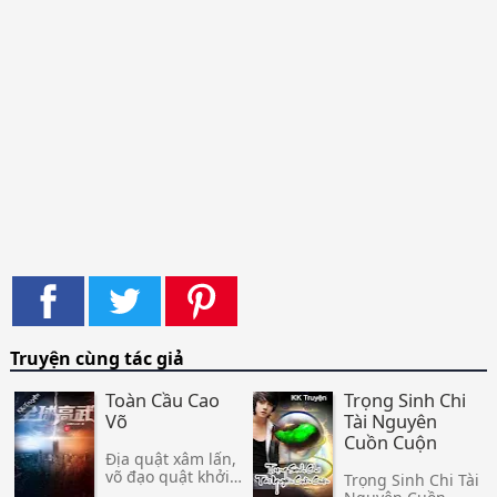
Truyện cùng tác giả
Toàn Cầu Cao
Trọng Sinh Chi
Võ
Tài Nguyên
Cuồn Cuộn
Địa quật xâm lấn,
võ đạo quật khởi.
Trọng Sinh Chi Tài
Tiểu nhân vật