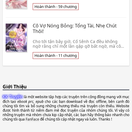
lạnh lùng, HE. Văn án: Lục Nhẫn Đông bách
chiến b👦 Tây Tử Tự
Hoàn thành - 59 chương
Cô Vợ Nóng Bỏng: Tổng Tài, Nhẹ Chút
Thôi!
Cho tới tận bây giờ, Cố Sênh Ca đều không
ngờ rằng chỉ một lần gặp gỡ bất ngờ, mà cô
đã chọc phải người đàn ông kiêu ngạo tự phụ
nhất Bắc Th👦 Tô Mộc Nhan
Hoàn thành - 11 chương
Giới Thiệu
KK Truyện
là một website tập hợp các truyện trên cộng đồng mạng với mục
đích tạo
ebook prc, epub
cho các bạn download về đọc offline, bên cạnh đó
chúng tôi tìm và bổ sung những chương thiếu mà truyện còn thiếu. Website
được hình thành từ niềm đam mê đọc truyện của nhóm chúng tôi. Vì vậy có
những truyện mà nhóm chưa kịp cập nhật, các bạn hãy thông báo nhanh cho
chúng tôi qua
FanFace
để chúng tôi cập nhật ngay và luôn. Thanks !