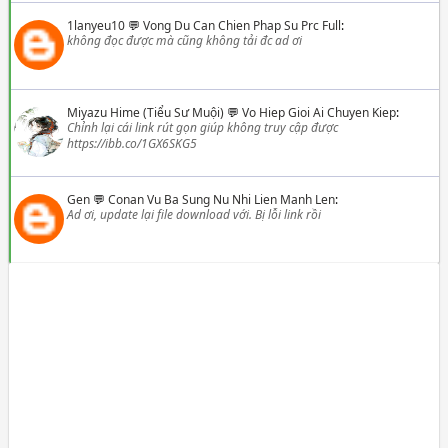
1lanyeu10
💬
Vong Du Can Chien Phap Su Prc Full
:
không đọc được mà cũng không tải đc ad ơi
Miyazu Hime (Tiểu Sư Muội)
💬
Vo Hiep Gioi Ai Chuyen Kiep
:
Chỉnh lại cái link rút gọn giúp không truy cập được
https://ibb.co/1GX6SKG5
Gen
💬
Conan Vu Ba Sung Nu Nhi Lien Manh Len
:
Ad ơi, update lại file download với. Bị lỗi link rồi