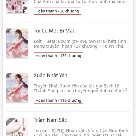
Của Anh của tác giả Lu Lu. Cô vì anh mà làm
một nhân viên nhỏ bé không có tương lai. Cô vì
anh mà b👦 Lu Lu
Hoàn thành - 30 chương
Tôi Có Một Bí Mật
Edit + Beta: BoOm (c1- c9), pyn (c10- hết) Tình
trạng truyện: hoàn 137 chương + 16 PN Thể
Loại: Khoái xuyên, hiện đại không tưởng, suy
luận 👦 Tây Tây Đặc
Hoàn thành - 139 chương
Xuân Nhật Yến
Truyện Nhật Xuân Yến của tác giả Bạch Lộ
Thành Song là câu chuyệnngôn tình cổ đại kể
về trưởng công chúa Đan Dương – Lý Hoài
Ngọc hại nước, 👦 Bạch Lộ Thành Song
Hoàn thành - 119 chương
Trảm Nam Sắc
Tên gốc: 斩男色 Nhân vật chính: Cận Ngụ Đình
- Cố Tân Tân Tình trạng: hố, hoàn Q1, Q2 lê