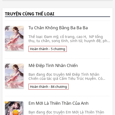
TRUYỆN CÙNG THỂ LOẠI
Tu Chân Không Bằng Ba Ba Ba
Thể loại: Đam mỹ, cổ trang, cao H, NP tổng
thụ, tu chân, song tính, sinh tử, huynh đệ, phụ
tử, nhân thú, sản nhũ, HE (chắc vậy) Độ dài: 13
👦 Thanh Thuần Nam Đại Học Sinh
Hoàn thành - 5 chương
Mê Điệp Tình Nhân Chiến
Bạn đang đọc truyện Mê Điệp Tình Nhân
Chiến của tác giả Cẩm Tiêu Trúc Huyễn. Có
nhiều người trải qua sóng gió đã quen, nếu
cuộc sống quá bìn👦 Cẩm Tiêu Trúc Huyễn
Hoàn thành - 84 chương
Em Mới Là Thiên Thần Của Anh
Bạn đang đọc truyện Em Mới Là Thiên Thần