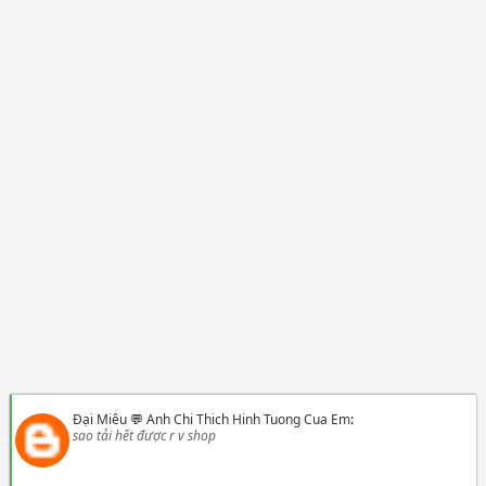
Đại Miêu
💬
Anh Chi Thich Hinh Tuong Cua Em
:
sao tải hết được r v shop