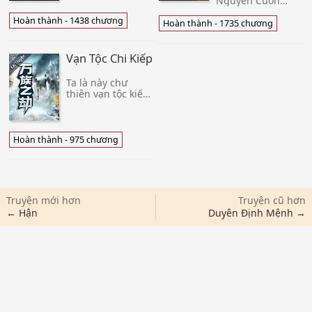
Nguyên Cuồn
cũng có đại tình
Cuộn giới thiệu
cảm, vì sinh tồn
Hoàn thành - 1438 chương
tóm tắt : làm sống
Hoàn thành - 1735 chương
mà chiến, vì thủ
lại trở thành một
hộ mà chiến. Mà
loại thuỷ triều, Lý
nhìn tiểu nhân vật
Đông cũng may
Vạn Tộc Chi Kiếp
Phư
mắn địa đuổi tới
sốn
Ta là này chư
thiên vạn tộc kiếp!
Đã có hoàn thành
tác phẩm 《 Toàn
Cầu Cao Võ 》 -
Cảnh giới: Khai
Hoàn thành - 975 chương
Nguyên, Thiên
Quân, Vạn Thạch,
Đằng Không,
Truyện mới hơn
Truyện cũ hơn
← Hận
Duyên Định Mệnh →