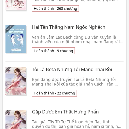
lết... Editor: Tô Ngọc Hà (Văn án), Qiu Xian (17
chươn👦 Thánh Yêu
Hoàn thành - 268 chương
Hai Tên Thẳng Nam Ngốc Nghếch
Văn án Lâm Lạc Bạch cùng Dụ Văn Xuyên là
thành viên của một nhóm nhạc nam đang rất
hot, hai người đã yêu thầm nhau rất nhiều
năm, đều cho rằ👦 Cốt Hỏa
Hoàn thành - 9 chương
Tôi Là Beta Nhưng Tôi Mang Thai Rồi
Bạn đang đọc truyện Tôi Là Beta Nhưng Tôi
Mang Thai Rồi của tác giả Thán Cách Trần.
Đính chính, tôi thật sự là Beta. Nhưng tôi lại có
thai. 👦 Thán Cách Trần
Hoàn thành - 22 chương
Gặp Được Em Thật Hưng Phấn
Tác giả: Tây Tử Tự Thể loại: Hiện đại, tình
duyên đô thị, oan gia hoan hỉ, nam si tình, nữ