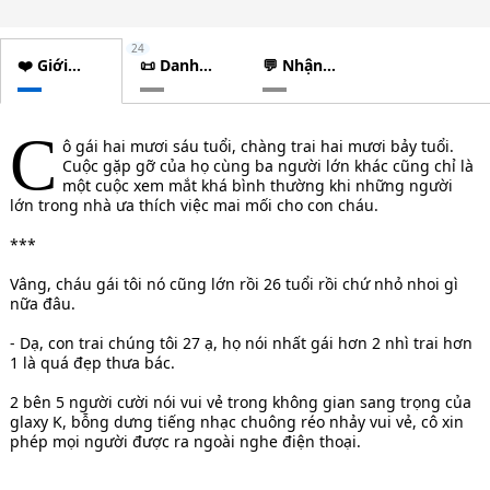
24
❤️ Giới
📜 Danh
💬 Nhận
thiệu
sách
xét
chương
C
ô gái hai mươi sáu tuổi, chàng trai hai mươi bảy tuổi.
Cuộc gặp gỡ của họ cùng ba người lớn khác cũng chỉ là
một cuộc xem mắt khá bình thường khi những người
lớn trong nhà ưa thích việc mai mối cho con cháu.
***
Vâng, cháu gái tôi nó cũng lớn rồi 26 tuổi rồi chứ nhỏ nhoi gì
nữa đâu.
- Dạ, con trai chúng tôi 27 ạ, họ nói nhất gái hơn 2 nhì trai hơn
1 là quá đẹp thưa bác.
2 bên 5 người cười nói vui vẻ trong không gian sang trọng của
glaxy K, bỗng dưng tiếng nhạc chuông réo nhảy vui vẻ, cô xin
phép mọi người được ra ngoài nghe điện thoại.