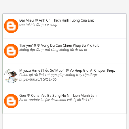
Đại Miêu
💬
Anh Chi Thich Hinh Tuong Cua Em
:
sao tải hết được r v shop
1lanyeu10
💬
Vong Du Can Chien Phap Su Prc Full
:
không đọc được mà cũng không tải đc ad ơi
Miyazu Hime (Tiểu Sư Muội)
💬
Vo Hiep Gioi Ai Chuyen Kiep
:
Chỉnh lại cái link rút gọn giúp không truy cập được
https://ibb.co/1GX6SKG5
Gen
💬
Conan Vu Ba Sung Nu Nhi Lien Manh Len
:
Ad ơi, update lại file download với. Bị lỗi link rồi