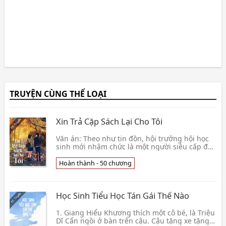
TRUYỆN CÙNG THỂ LOẠI
Xin Trả Cặp Sách Lại Cho Tôi
Văn án: Theo như tin đồn, hội trưởng hội học
sinh mới nhậm chức là một người siêu cấp đẹp
trai, chân rất dài nhưng mà tính cách lại vô
cùng👦 Tân Tiểu Quái
Hoàn thành - 50 chương
Học Sinh Tiểu Học Tán Gái Thế Nào
1. Giang Hiểu Khương thích một cô bé, là Triệu
Dĩ Cẩn ngồi ở bàn trên cậu. Cậu tặng xe tặng