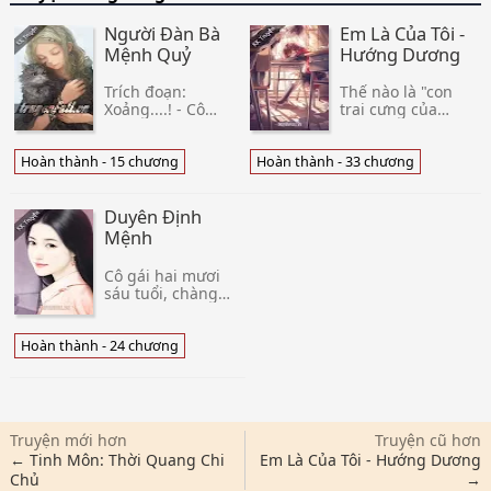
Người Đàn Bà
Em Là Của Tôi -
Mệnh Quỷ
Hướng Dương
Trích đoạn:
Thế nào là "con
Xoảng....! - Cô
trai cưng của
muốn đập hết đồ
mẹ"??!! Chính là
nhà này ra à, ôi
nói về Minh Phúc
giời ơi, nó phá
cùng mẹ của hắn.
Hoàn thành - 15 chương
Hoàn thành - 33 chương
của nhà tôi này.
Được yêu thương
Cô đứng co ro mà
dĩ nhiên rất hạnh
khóc, cô ko dám
phúc, nhưng sự
Duyên Định
than trách gì
cưng chiều
Mệnh
Cô gái hai mươi
sáu tuổi, chàng
trai hai mươi bảy
tuổi. Cuộc gặp gỡ
của họ cùng ba
Hoàn thành - 24 chương
người lớn khác
cũng chỉ là một
cuộc xem mắt khá
bình thườ
Truyện mới hơn
Truyện cũ hơn
← Tinh Môn: Thời Quang Chi
Em Là Của Tôi - Hướng Dương
Chủ
→