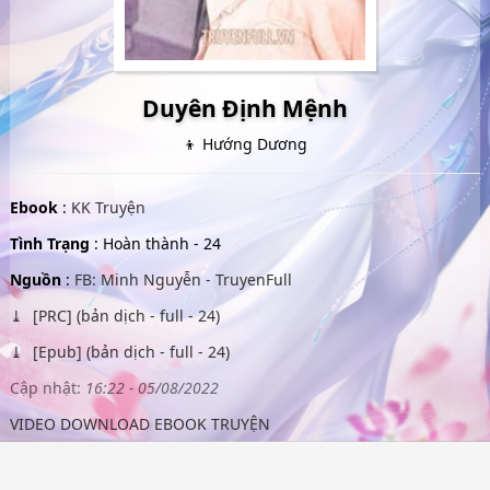
Duyên Định Mệnh
👦 Hướng Dương
Ebook
:
KK Truyện
Tình Trạng
: Hoàn thành - 24
Nguồn
:
FB: Minh Nguyễn - TruyenFull
[PRC] (bản dịch - full - 24)
[Epub] (bản dịch - full - 24)
Cập nhật:
16:22 - 05/08/2022
VIDEO DOWNLOAD EBOOK TRUYỆN