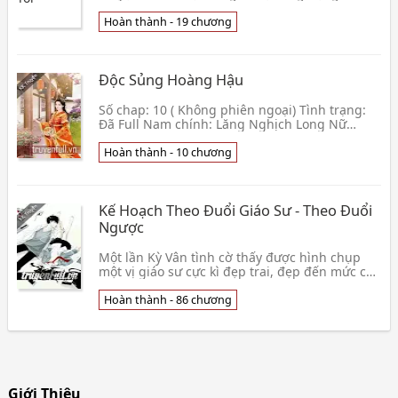
đời của một cô gái tên là Hà Linh. Hà Linh vừa
tròn 16 tuổi, cô có tính cách điển hình của tất
Hoàn thành - 19 chương
cả các cô gái, sán
Độc Sủng Hoàng Hậu
Số chap: 10 ( Không phiên ngoại) Tình trạng:
Đã Full Nam chính: Lăng Nghịch Long Nữ
chính: Hàn Lăng Hy Thể loại: 3S,ngọt, sủng, cổ
trang, hà👦 Vương Khiết Băng Aka Yu
Hoàn thành - 10 chương
Kế Hoạch Theo Đuổi Giáo Sư - Theo Đuổi
Ngược
Một lần Kỳ Vân tình cờ thấy được hình chụp
một vị giáo sư cực kì đẹp trai, đẹp đến mức cô
phải ngỡ ngàng. Vì thế trong thâm tâm, cô
quyết đị👦 An Hi
Hoàn thành - 86 chương
Giới Thiệu