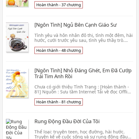
Phương Anh,👦 Hoàng PhươngAnh
Hoàn thành - 37 chương
[Ngôn Tình] Ngủ Bên Cạnh Giáo Sư
Tình yêu và hôn nhân đô thị, tình một đêm, hài
hước, cưới trước yêu sau, tình yêu thầy trò.
Tình Trạng : [Hoàn thành - 48] Nguồn : Sưu
tầm Internet Xem thêm »
Hoàn thành - 48 chương
[Ngôn Tình] Nhỏ Đáng Ghét, Em Đã Cướp
Trái Tim Anh Rồi
Chưa có giới thiệu Tình Trạng : [Hoàn thành -
81] Nguồn : Sưu tầm Internet Tải về đọc Offline
Xem thêm »
Hoàn thành - 81 chương
Rung Động Đầu Đời Của Tôi
Thể loại: truyện teen, học đường, hài hước.
Truyện kể về cuộc sống và sự rung động đầu