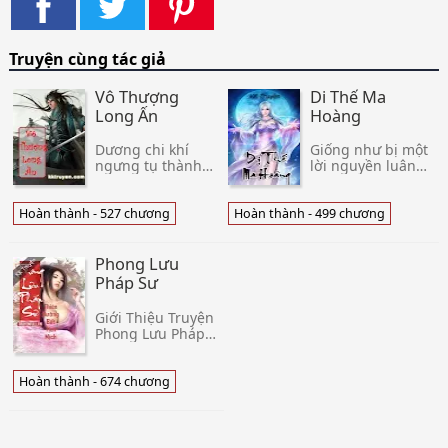
Truyện cùng tác giả
Vô Thượng
Di Thế Ma
Long Ấn
Hoàng
Dương chi khí
Giống như bị một
ngưng tụ thành
lời nguyền luân
sinh vật. Long ấn,
hồi độc ác nhất
Thần Long tinh
trên thế giới,
phách biến thành
Đông Phương
Hoàn thành - 527 chương
Hoàn thành - 499 chương
long hình dấu ấn.
Tung Hoành lần
Tề Bắc ngẫu
lượt xuyên việt,
nhiên đạt được
mỗi lần phụ thể
Phong Lưu
một khối long
nếu không phải c
Pháp Sư
hình thạch, bị
trong đó năng
Giới Thiệu Truyện
lượng khổng lồ no
Phong Lưu Pháp
đến mức tan xư
Sư Là câu chuyện
Tiên - Sắc hiệp ly
kỳ và cảm động kể
Hoàn thành - 674 chương
về Long Nhất -
một sát thủ của tổ
chức Long Tổ đến
từ