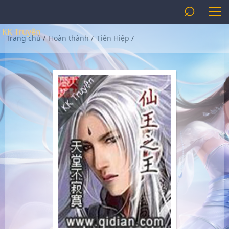
⌕
KK Truyện
Trang chủ
/
Hoàn thành
/
Tiên Hiệp
/