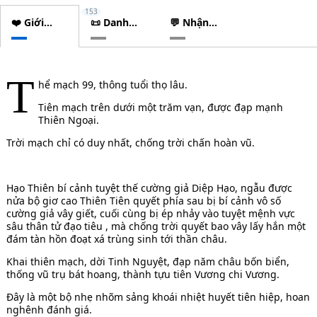
153
❤️ Giới
📜 Danh
💬 Nhận
thiệu
sách
xét
chương
T
hể mạch 99, thông tuổi thọ lâu.
Tiên mạch trên dưới một trăm vạn, được đạp mạnh
Thiên Ngoại.
Trời mạch chỉ có duy nhất, chống trời chấn hoàn vũ.
Hạo Thiên bí cảnh tuyệt thế cường giả Diệp Hạo, ngẫu được
nửa bộ giơ cao Thiên Tiên quyết phía sau bị bí cảnh vô số
cường giả vây giết, cuối cùng bị ép nhảy vào tuyệt mệnh vực
sâu thân tử đạo tiêu , mà chống trời quyết bao vây lấy hắn một
đám tàn hồn đoạt xá trùng sinh tới thần châu.
Khai thiên mạch, dời Tinh Nguyệt, đạp năm châu bốn biển,
thống vũ trụ bát hoang, thành tựu tiên Vương chi Vương.
Đây là một bộ nhẹ nhõm sảng khoái nhiệt huyết tiên hiệp, hoan
nghênh đánh giá.