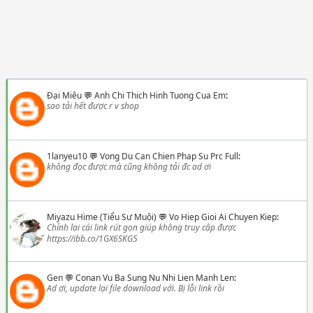
Đại Miêu
💬
Anh Chi Thich Hinh Tuong Cua Em
:
sao tải hết được r v shop
1lanyeu10
💬
Vong Du Can Chien Phap Su Prc Full
:
không đọc được mà cũng không tải đc ad ơi
Miyazu Hime (Tiểu Sư Muội)
💬
Vo Hiep Gioi Ai Chuyen Kiep
:
Chỉnh lại cái link rút gọn giúp không truy cập được
https://ibb.co/1GX6SKG5
Gen
💬
Conan Vu Ba Sung Nu Nhi Lien Manh Len
:
Ad ơi, update lại file download với. Bị lỗi link rồi