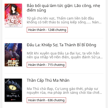
Bảo bối quá làm tức giận: Lão công, nhẹ
điểm sủng
Từ gả cho khi vực, Thẩm cam liền bắt đầu
không có tiết tháo bị sủng kiếp sống…… Nàng
nghe qua đẹp nhất một câu lời âu yếm chính
là: “Ngươi đ👦 Hề Yên
Hoàn thành - 1248 chương
Đấu La: Khiếp Sợ, Ta Thành Bỉ Bỉ Đông
Một khi xuyên qua Đấu La đại lục, ta vốn hẳn
nên gia nhập Võ Hồn điện, quyền đánh Sử Lai
Khắc, chân đá Ngọc Tiểu Cương, cưới Thiên
Nhận Tuyế👦 Tĩnh Mịch Khải Kỳ Lục
Hoàn thành - 715 chương
Thần Cấp Thú Ma Nhân
Ma Thú chà đạp, Cự Long gào thét, pháp sư
nguyền rủa, ma pháp ánh sáng chói lóa chiếu
rọi tri thức hải đăng! -----------------------------👦
Ẩn Ước Điểm
Hoàn thành - 636 chương