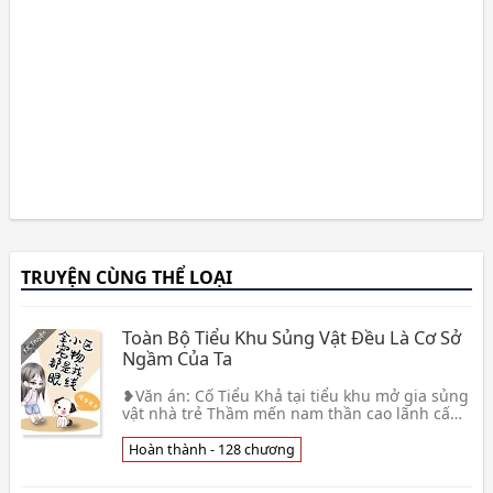
TRUYỆN CÙNG THỂ LOẠI
Toàn Bộ Tiểu Khu Sủng Vật Đều Là Cơ Sở
Ngầm Của Ta
❥Văn án: Cố Tiểu Khả tại tiểu khu mở gia sủng
vật nhà trẻ Thầm mến nam thần cao lãnh cấm
dục, sáng sớm liền đưa chó nhi tử đến đi học,
chào 👦 Lý Mộc Thụ
Hoàn thành - 128 chương