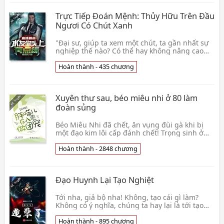
Trực Tiếp Đoán Mệnh: Thủy Hữu Trên Đầu
Ngươi Có Chút Xanh
"Đại sư, giúp ta xem một chút, ta gần nhất sự
nghiệp thế nào? Có thể hay không nâng cao
một bước." Một vị thành công nhân sĩ đắc chí
vừa lòn👦 Lăng Nhược Tỳ
Hoàn thành - 435 chương
Xuyên thư sau, béo miêu nhi ở 80 làm
đoàn sủng
Béo Miêu Nhi đã chết, ăn vụng đùi gà khi bị
một đạo kim lôi cấp đánh chết! Trọng sinh ở
một cái sinh chín tôn nhi, mong cháu gái
mong đôi mắ👦 Tạp Tạp Er
Hoàn thành - 2848 chương
Đạo Huynh Lại Tạo Nghiệt
Tới nha, giả bộ nha! Không, tạo cái gì làm?
Không có ý nghĩa, chúng ta hay lại là tới tạo
nghiệt đi! Hắn lại là như vậy không tiền đồ, chỉ
m👦 Điềm Mật Trấp Nhi
Hoàn thành - 895 chương