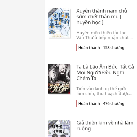
danh nh👦 Lẫm Lẫm
Xuyên thành nam chủ
sớm chết thân mụ [
huyền học ]
Huyền môn thiên tài Lạc
Văn Thư ở tiếp nhận chức
vụ chưởng môn đêm đó,
ngoài ý muốn xuyên tiến
Hoàn thành - 158 chương
trong tiểu thuyết, trở thành
nam chủ sớm chết👦 Túc Dạ
Sanh Ca
Ta Là Lão Âm Bức, Tất Cả
Mọi Người Đều Nghĩ
Chém Ta
Tiến vào kinh dị thế giới
lâm chín, thu hoạch được
có thể tiến hóa hình thiên
phú: Thận người thu thập.
Hoàn thành - 476 chương
Từ đây, ngay tại lão âm bức
trên đ👦 Biệt Thôi Hành Bất
Hành
Giả thiên kim về nhà làm
ruộng