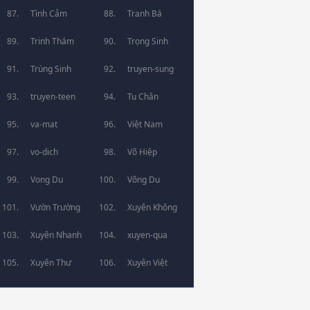
Tình Cảm
Tranh Bá
Trinh Thám
Trọng Sinh
Trùng Sinh
truyen-sung
truyen-teen
Tu Chân
va-mat
Việt Nam
vo-dich
Võ Hiệp
Vong Du
Võng Du
Vườn Trường
Xuyên Không
Xuyên Nhanh
xuyen-qua
Xuyên Thư
Xuyên Việt