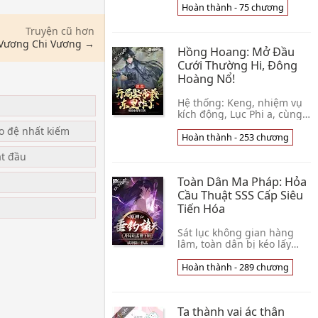
đại danh môn vọng tộc tử
Hoàn thành - 75 chương
đệ. Nhưng bởi vì tư chất
không tốt, vô 👦 Quật Khởi
Truyện cũ hơn
Ba Thiên Kiêu
 Vương Chi Vương →
Hồng Hoang: Mở Đầu
Cưới Thường Hi, Đông
Hoàng Nổ!
Hệ thống: Keng, nhiệm vụ
kích động, Lục Phi a, cùng
Thường Hi thành thân đi,
ạo đệ nhất kiếm
cướp Đông Hoàng nữ nhân!
Hoàn thành - 253 chương
Lục Phi: Hệ thống? Ta là loại
ắt đầu
kia đồ h👦 Trướng Phòng
Tiểu Tiên Sinh
Toàn Dân Ma Pháp: Hỏa
Cầu Thuật SSS Cấp Siêu
u
Tiến Hóa
Sát lục không gian hàng
lâm, toàn dân bị kéo lấy
tiến nhập một cái không
gian kỳ diệu, tràn đầy nồng
Hoàn thành - 289 chương
nặc Ma Pháp Nguyên Tố!
Kích sát hung th👦 Trần
Thiên Đế
Ta thành vai ác thân