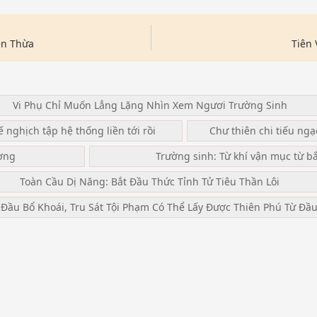
ền Thừa
Tiên
Vi Phụ Chỉ Muốn Lẳng Lặng Nhìn Xem Ngươi Trường Sinh
ế nghịch tập hệ thống liền tới rồi
Chư thiên chi tiếu ng
ơng
Trường sinh: Từ khí vận mục từ b
Toàn Cầu Dị Năng: Bắt Đầu Thức Tỉnh Tử Tiêu Thần Lôi
 Đầu Bổ Khoái, Tru Sát Tội Phạm Có Thể Lấy Được Thiên Phú Từ Đầ