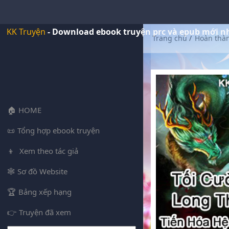
KK Truyện
- Download ebook truyện prc và epub mới n
Trang chủ
/
Hoàn thà
HOME
Tổng hợp ebook truyện
Xem theo tác giả
Sơ đồ Website
Bảng xếp hạng
Truyện đã xem