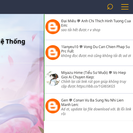
⌕
Đại Miêu
💬
Anh Chi Thich Hinh Tuong Cua
Em
:
sao tải hết được r v shop
Hệ Thống
1lanyeu10
💬
Vong Du Can Chien Phap Su
Prc Full
:
không đọc được mà cũng không tải đc ad ơi
Miyazu Hime (Tiểu Sư Muội)
💬
Vo Hiep
Gioi Ai Chuyen Kiep
:
Chỉnh lại cái link rút gọn giúp không truy
cập được https://ibb.co/1GX6SKG5
Gen
💬
Conan Vu Ba Sung Nu Nhi Lien
Manh Len
:
Ad ơi, update lại file download với. Bị lỗi link
rồi