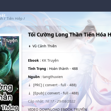
hất.
nh
/
Tiên Hiệp
/
Tối Cường Long Thần Tiến Hóa 
👦 Vũ Cảnh Thiên
Ebook
:
KK Truyện
Tình Trạng
: Hoàn thành - 488
Nguồn
:
tangthuvien
[PRC] ( convert - full - 488)
[Epub] ( convert - full - 488)
Cập nhật:
16:17 - 29/08/2022
VIDEO DOWNLOAD EBOOK TRUYỆN