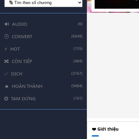
AUDIO
(6)
CONVERT
(6649)
HOT
(155)
CÒN TIẾP
(484)
DỊCH
(3167)
HOÀN THÀNH
(9484)
TẠM DỪNG
(161)
❤️ Giới thiệu