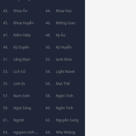
Khoa Ảo
Khoa Học
Khoa Huyễn
Không Gian
Kiếm Hiệp
Kỳ Ảo
Kỳ Duyên
Kỳ Huyễn
Lãng Mạn
lanh-khoc
Lịch Sử
Light Novel
Linh Dị
Mạt Thế
Nam Sinh
Ngôn Tình
Ngọt Sủng
Ngôn Tinh
Ngược
Nguyên Sang
nguyen-sinh-
Nhẹ Nhàng