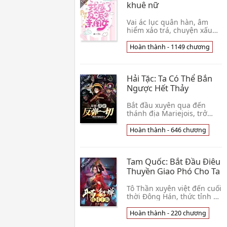
khuê nữ
Vai ác lục quân hàn, âm
hiểm xảo trá, chuyện xấu
làm tẫn, hải thành bên
trong, không người không
Hoàn thành - 1149 chương
sợ. Nhưng cuối cùng lại
chết thảm ở nam chủ👦
Khúc Tiểu Hề
Hải Tặc: Ta Có Thể Bắn
Ngược Hết Thảy
Bắt đầu xuyên qua đến
thánh địa Mariejois, trở
thành Thiên Long Nhân nô
lệ. Tại Thiên Long Nhân
Hoàn thành - 646 chương
'Nhiệt tâm' trợ giúp dưới,
Chenos thu được c👦 Si Dư
Bất Tưởng Cật Ngư
Tam Quốc: Bắt Đầu Điêu
Thuyền Giao Phó Cho Ta
Tô Thần xuyên việt đến cuối
thời Đông Hán, thức tỉnh Bá
Vương Hạng Vũ khuôn, kích
hoạt danh nhân đồ giám hệ
Hoàn thành - 220 chương
thống, thu thập tam quốc