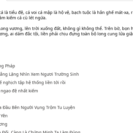
á là tiểu đệ, cá voi cá mập là hộ vệ, bạch tuộc là hắn ghế mát-xa, 
ám kiếm cá cù lét ngứa.
Long vương, lên trời xuống đất, không gì không thể. Trên bờ, bọn h
ng, ai dám đắc tội, liền phải chịu đựng toàn bộ long cung lửa giậ
ng Pháp
 Lẳng Lặng Nhìn Xem Ngươi Trường Sinh
ế nghịch tập hệ thống liền tới rồi
u ngạo đệ nhất kiếm
Ma Đầu Bên Người Vụng Trộm Tu Luyện
 Yên
ương
n Đối, Càng Là Chứng Minh Ta Làm Đúng