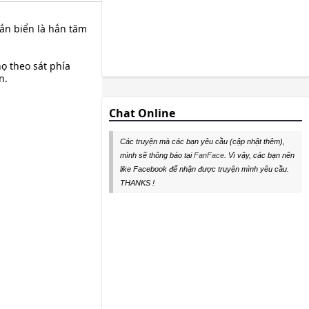
rắn biển là hắn tăm
ọ theo sát phía
n.
Chat Online
Các truyện mà các bạn yêu cầu (cập nhật thêm),
mình sẽ thông báo tại
FanFace
. Vì vậy, các bạn nên
like Facebook để nhận được truyện mình yêu cầu.
THANKS !