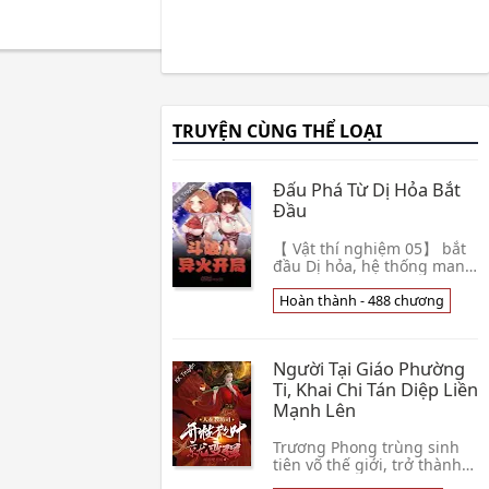
TRUYỆN CÙNG THỂ LOẠI
Đấu Phá Từ Dị Hỏa Bắt
Đầu
【 Vật thí nghiệm 05】 bắt
đầu Dị hỏa, hệ thống mang
bay! Mây thần uy xuyên
qua đến đấu phá thế giới,
Hoàn thành - 488 chương
mở ra siêu phàm yêu nhau
hệ thống! Tiêu 👦 Thiên
Nhai Vạn Lý Hành
Người Tại Giáo Phường
Ti, Khai Chi Tán Diệp Liền
Mạnh Lên
Trương Phong trùng sinh
tiên võ thế giới, trở thành
tiên quốc bên trong một