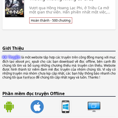
Vượt qua Hồng Hoang Lạc Phi, ở Triều Ca mở
một gian thư viện. Hắn phiền nhất một việc,
muốn bái hắn làm thầy quá nhiều người,
nhiều đến Tam 👦 Đại La Thiên
Hoàn thành - 500 chương
Giới Thiệu
KK Truyện
là một website tập hợp các truyện trên cộng đồng mạng với mục
đích tạo
ebook prc, epub
cho các bạn download về đọc offline, bên cạnh đó
chúng tôi tìm và bổ sung những chương thiếu mà truyện còn thiếu. Website
được hình thành từ niềm đam mê đọc truyện của nhóm chúng tôi. Vì vậy có
những truyện mà nhóm chưa kịp cập nhật, các bạn hãy thông báo nhanh cho
chúng tôi qua
FanFace
để chúng tôi cập nhật ngay và luôn. Thanks !
Phần mềm đọc truyện Offline