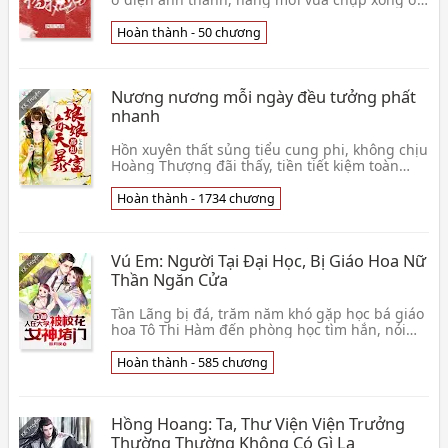
dưới nước suất diễn, chật vật trên mặt đất tới
kh👦 Tứ Nguyệt Dữ Nhĩ
Hoàn thành - 50 chương
Nương nương mỗi ngày đều tưởng phất
nhanh
Hồn xuyên thất sủng tiểu cung phi, không chịu
Hoàng Thượng đãi thấy, tiền tiết kiệm toàn
không làm sao bây giờ? Tần nếu lam bình tĩnh
tỏ vẻ,👦 Thất Tiểu Âm
Hoàn thành - 1734 chương
Vú Em: Người Tại Đại Học, Bị Giáo Hoa Nữ
Thần Ngăn Cửa
Tần Lãng bị đá, trăm năm khó gặp học bá giáo
hoa Tô Thi Hàm đến phòng học tìm hắn, nói
hắn làm ba ba. Nguyên lai tại năm trước hai
trường h👦 Yêu Nguyệt Dạ
Hoàn thành - 585 chương
Hồng Hoang: Ta, Thư Viện Viện Trưởng
Thường Thường Không Có Gì Lạ