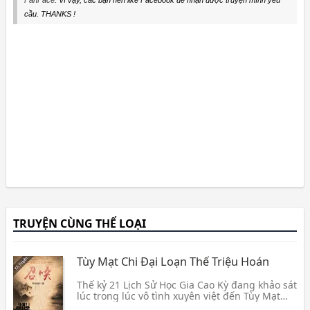
FanFace
. Vì vậy, các bạn nên like Facebook để nhận được truyện mình yêu
cầu. THANKS !
TRUYỆN CÙNG THỂ LOẠI
Tùy Mạt Chi Đại Loạn Thế Triệu Hoán
Thế kỷ 21 Lịch Sử Học Gia Cao Kỳ đang khảo sát
lúc trong lúc vô tình xuyên việt đến Tùy Mạt
thời kỳ, chính làm Cao Kỳ đối với mình con