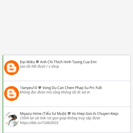
Đại Miêu
💬
Anh Chi Thich Hinh Tuong Cua Em
:
sao tải hết được r v shop
1lanyeu10
💬
Vong Du Can Chien Phap Su Prc Full
:
không đọc được mà cũng không tải đc ad ơi
Miyazu Hime (Tiểu Sư Muội)
💬
Vo Hiep Gioi Ai Chuyen Kiep
:
Chỉnh lại cái link rút gọn giúp không truy cập được
https://ibb.co/1GX6SKG5