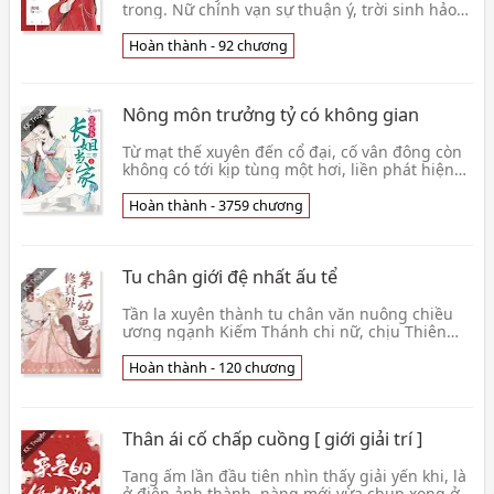
trong. Nữ chính vạn sự thuận ý, trời sinh hảo
vận, là cái vào bí cảnh nhất định được trân
bảo, g👦 Tùng Đình
Hoàn thành - 92 chương
Nông môn trưởng tỷ có không gian
Từ mạt thế xuyên đến cổ đại, cố vân đông còn
không có tới kịp tùng một hơi, liền phát hiện
chính mình đang đứng ở chạy nạn trên
đường. Mà bọ👦 Tam Táo
Hoàn thành - 3759 chương
Tu chân giới đệ nhất ấu tể
Tần la xuyên thành tu chân văn nuông chiều
ương ngạnh Kiếm Thánh chi nữ, chịu Thiên
Đạo ảnh hưởng, có thể thấy mỗi người vật
nhân vật giả th👦 Kỷ Anh
Hoàn thành - 120 chương
Thân ái cố chấp cuồng [ giới giải trí ]
Tang ấm lần đầu tiên nhìn thấy giải yến khi, là
ở điện ảnh thành, nàng mới vừa chụp xong ở