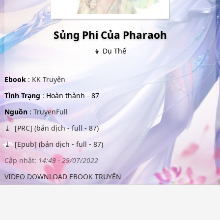
Sủng Phi Của Pharaoh
👦 Dụ Thế
Ebook
:
KK Truyện
Tình Trạng
: Hoàn thành - 87
Nguồn
:
TruyenFull
[PRC] (bản dịch - full - 87)
[Epub] (bản dịch - full - 87)
Cập nhật:
14:49 - 29/07/2022
VIDEO DOWNLOAD EBOOK TRUYỆN