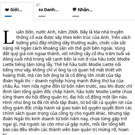
87
❤️ Giới
📜 Danh
💬 Nhận
thiệu
sách
xét
chương
L
uân Đôn, nước Anh, năm 2006. Đây là tòa nhà truyền
thống cổ xưa được xây theo kiến trúc của Anh. Trên vách
tường phủ đầy những dây thường xuân, chiếc cửa sắt
nặng nề ngăn cách khoảng sân với thế giới bên ngoài. Vùng
đất quý giá nơi ngoại thành, với những cây cổ thụ trăm tuổi và
dòng suối nhỏ trong vắt cạnh bên là nơi ở của hầu tước Modle
Liette tiếng tăm lừng lẫy. Thế hệ hầu tước Modle Liette nổi
tiếng như vậy, không chỉ vì ông ta có quan hệ mật thiết với
hoàng thất, mà còn bởi ông ta là cổ đông lớn nhất của tập
đoàn Ngải thị – doanh nghiệp hùng mạnh đứng thứ ba của
châu Âu. Hơn nữa nghe đồn từ bốn năm trước, sau khi được chỉ
định làm tổng giám đốc chấp hành, hầu tước Modle Liette chưa
từng tham dự hội đồng quản trị, đại hội cổ đông một lần nào.
Hình như ông ta đã rời khỏi tập đoàn, từ bỏ tất cả quyền lợi của
tổng giám đốc chấp hành và giao toàn bộ quyền quyết định các
chính sách quan trọng của công ty cho người khác. Nhưng tập
đoàn Ngải thị kinh doanh từ bốn năm nay, chưa từng gặp trở
ngại gì, mà ngược lại còn như cá gặp nước, mỗi lần tổng kết
báo cáo đều khiến các thành viên ban quản trị mừng rỡ, hoan
hỉ.