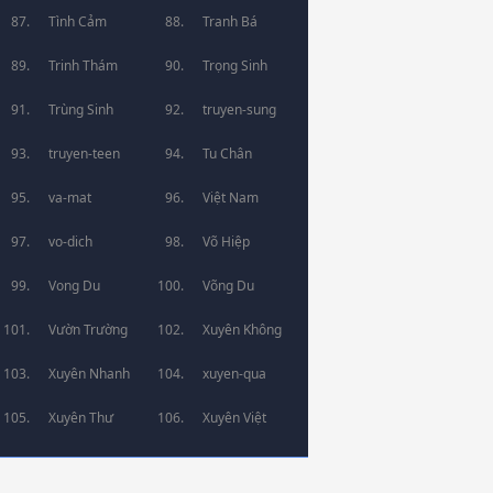
Tình Cảm
Tranh Bá
Trinh Thám
Trọng Sinh
Trùng Sinh
truyen-sung
truyen-teen
Tu Chân
va-mat
Việt Nam
vo-dich
Võ Hiệp
Vong Du
Võng Du
Vườn Trường
Xuyên Không
Xuyên Nhanh
xuyen-qua
Xuyên Thư
Xuyên Việt