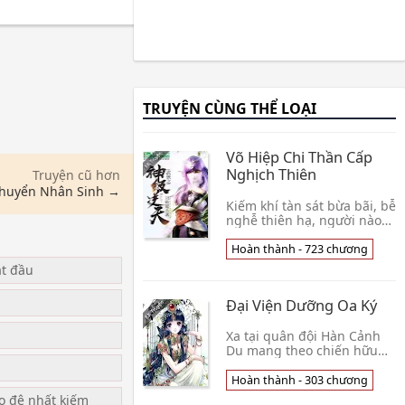
TRUYỆN CÙNG THỂ LOẠI
Võ Hiệp Chi Thần Cấp
Nghịch Thiên
Truyện cũ hơn
Chuyển Nhân Sinh →
Kiếm khí tàn sát bừa bãi, bễ
nghễ thiên hạ, người nào
có thể địch thủ ? Tiện tay
đánh đàn, tàn sát ngàn
Hoàn thành - 723 chương
quân, sao đủ nói thay!
ắt đầu
Xuyên việt ch👦 Chích Thủ
Già Thiên
Đại Viện Dưỡng Oa Ký
u
Xa tại quân đội Hàn Cảnh
Du mang theo chiến hữu
ba đứa bé về Đường Thành.
Lại nhận được quê nhà hai
Hoàn thành - 303 chương
phong điện báo, một
ạo đệ nhất kiếm