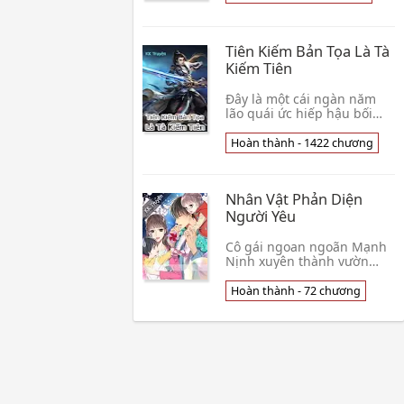
hiện nơi này là Tu Tiên giới,
nhưng khôn👦 Đại Quất Bá
Tiên Kiếm Bản Tọa Là Tà
Kiếm Tiên
Đây là một cái ngàn năm
lão quái ức hiếp hậu bối
cùng với trang bức cố sự .
Và dĩ nhiên là không thiếu
Hoàn thành - 1422 chương
các mm xung quanh.👦 Phi
Phi Phi Phi
Nhân Vật Phản Diện
Người Yêu
Cô gái ngoan ngoãn Mạnh
Nịnh xuyên thành vườn
trường văn trong cùng tên
pháo hôi nữ phụ, cái này
Hoàn thành - 72 chương
nữ phụ không chỉ cơm hộp
lãnh sớm, cả ngày 👦 Hội
Đường