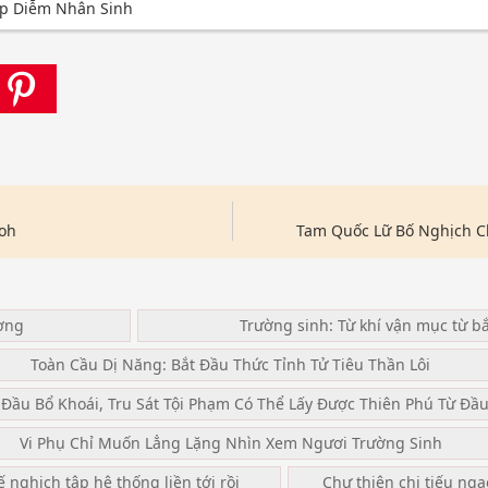
ệp Diễm Nhân Sinh
oh
Tam Quốc Lữ Bố Nghịch 
ơng
Trường sinh: Từ khí vận mục từ b
Toàn Cầu Dị Năng: Bắt Đầu Thức Tỉnh Tử Tiêu Thần Lôi
 Đầu Bổ Khoái, Tru Sát Tội Phạm Có Thể Lấy Được Thiên Phú Từ Đầ
Vi Phụ Chỉ Muốn Lẳng Lặng Nhìn Xem Ngươi Trường Sinh
ế nghịch tập hệ thống liền tới rồi
Chư thiên chi tiếu ng