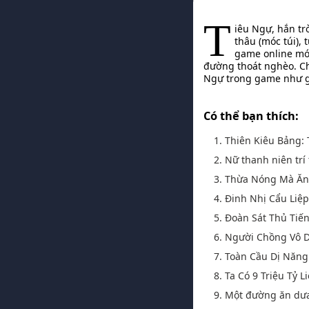
T
iêu Ngự, hắn tr
thâu (móc túi),
game online mớ
đường thoát nghèo. Ch
Ngự trong game như giế
Có thể bạn thích:
1. Thiên Kiêu Bảng:
2. Nữ thanh niên trí 
3. Thừa Nóng Mà Ă
4. Đinh Nhị Cẩu Liệ
5. Đoàn Sát Thủ Tiế
6. Người Chồng Vô 
7. Toàn Cầu Dị Năng
8. Ta Có 9 Triệu Tỷ 
9. Một đường ăn dưa [