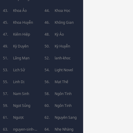
Khoa Ảo
Khoa Học
Khoa Huyễn
Không Gian
Kiếm Hiệp
Kỳ Ảo
Kỳ Duyên
Kỳ Huyễn
Lãng Mạn
lanh-khoc
Lịch Sử
Light Novel
Linh Dị
Mạt Thế
Nam Sinh
Ngôn Tình
Ngọt Sủng
Ngôn Tinh
Ngược
Nguyên Sang
nguyen-sinh-
Nhẹ Nhàng