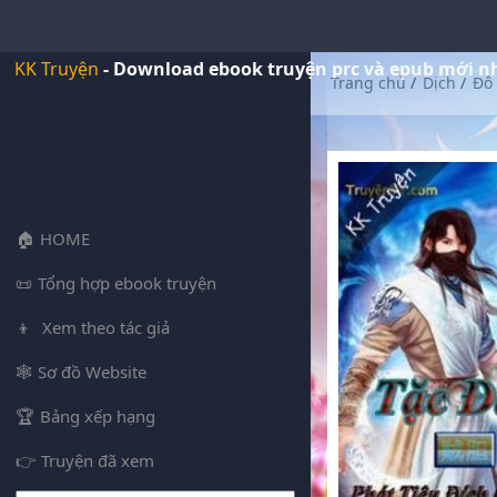
KK Truyện
- Download ebook truyện prc và epub mới n
Trang chủ
/
Dịch
/
Đô 
HOME
Tổng hợp ebook truyện
Xem theo tác giả
Sơ đồ Website
Bảng xếp hạng
Truyện đã xem