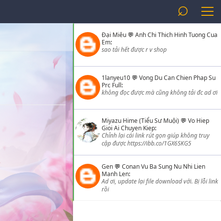
⌕
Đại Miêu
💬
Anh Chi Thich Hinh Tuong Cua
Em
:
sao tải hết được r v shop
1lanyeu10
💬
Vong Du Can Chien Phap Su
Prc Full
:
không đọc được mà cũng không tải đc ad ơi
Miyazu Hime (Tiểu Sư Muội)
💬
Vo Hiep
Gioi Ai Chuyen Kiep
:
Chỉnh lại cái link rút gọn giúp không truy
cập được https://ibb.co/1GX6SKG5
Gen
💬
Conan Vu Ba Sung Nu Nhi Lien
Manh Len
:
Ad ơi, update lại file download với. Bị lỗi link
rồi