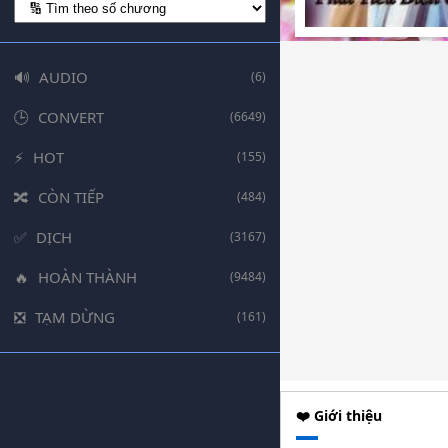
AUDIO
(6)
CONVERT
(6649)
HOT
(155)
CÒN TIẾP
(484)
DỊCH
(3167)
HOÀN THÀNH
(9484)
TẠM DỪNG
(161)
❤️ Giới thiệu