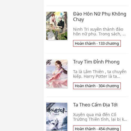
thể có t👦 Tịch Tiểu Tặc
Đào Hôn Nữ Phụ Không
Chạy
Ninh Tri xuyên thành đào
hôn nữ phụ. Trong sách, nữ
chính cùng nam chính
sống thành ngọt văn. Mà
Hoàn thành - 133 chương
đồng dạng gả vào hào môn
pháo hôi nữ phụ, k👦 Mỹ
Nhân Vô Sương
Truy Tìm Đỉnh Phong
Ta là Lâm Thiên , ta chuyển
kiếp. Harry Potter là ta
huynh đệ , Dumbledore
cùng ta có thù oán ,
Hoàn thành - 304 chương
Voldemort bình thường
theo ta hợp tác. Ta mụ👦
Thiên Tử Kiếm
Ta Theo Cấm Địa Tới
Xuyên qua mà đến Cố
Trường Thiên tỉnh, lại bị kẹt
ở một cái tối tăm không
mặt trời địa phương. Phát
Hoàn thành - 454 chương