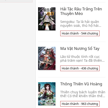
phong là bị vị hôn t👦 Lưu
Lưu Trư
Hải Tặc Râu Trắng Trên
Thuyền Mèo
Sengoku: Ta là hải quân
nguyên soái, thủ hộ hải
quân chính nghĩa. Râu
Trắng: Ngươi bị mèo cào
Hoàn thành - 544 chương
qua. Sengoku: Thủ hạ ta so
ngươi nhiều người. 👦 Bay
Vọt C
Ma Vật Nương Sổ Tay
Lão tử thuộc tính rốt cục
phá trăm vạn! Ta đã thiên
hạ vô địch! ! ! ! A ha! A ha! A
ha ha ha! ! Đinh! Hệ thống
Hoàn thành - 436 chương
phát hiện ma vật nương,
kiểm 👦 Tinh Hùng Dũng
Nghi
Thông Thiên Vũ Hoàng
Thiên chuy bách luyện thân
thể! Có thể khiến thân thể
của mình hóa thành hư ảnh
không nhìn bất cứ thương
Hoàn thành - 963 chương
tổn gì thiên phú! Trong cơ