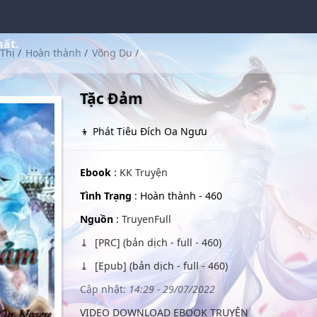
hất.
Thị
/
Hoàn thành
/
Võng Du
/
Tặc Đảm
👦 Phát Tiêu Đích Oa Ngưu
Ebook
:
KK Truyện
Tình Trạng
: Hoàn thành - 460
Nguồn
:
TruyenFull
[PRC] (bản dịch - full - 460)
[Epub] (bản dịch - full - 460)
Cập nhật:
14:29 - 29/07/2022
VIDEO DOWNLOAD EBOOK TRUYỆN