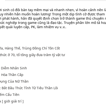
ời sinh có đôi bàn tay mềm mại và nhanh nhẹn, vì hoàn cảnh nên l
 tuy nhiên hắn muốn hoàn lương! Trong một dịp tình cờ được tham
i phát hành, hắn đã quyết định chọn trở thành game thủ chuyên 
ức nghiệp trong game cũng là đạo tặc. Truyện phần lớn mô tả ho
t quái luyện cấp, PK, làm nhiệm vụ v..v..
 Ta, Hàng Thế, Trùng Đồng Chí Tôn Cốt
thức ở 70, tổ tông giây đưa trăm tỷ vật tư
n
p Diễm Nhân Sinh
n Hóa Thần Cấp
Dụng Của Nữ Thần
: Bắt Đầu Thức Tỉnh Tử Tiêu Thần Lôi
Liếm Cẩu Tiền
 giới giải trí ]