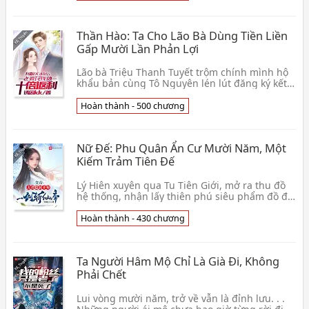
Thần Hào: Ta Cho Lão Bà Dùng Tiền Liền
Gấp Mười Lần Phản Lợi
Lão bà Triệu Thanh Tuyết trộm chính mình hộ
khẩu bản cùng Tô Nguyên lén lút đăng ký kết
hôn! Vốn là cho rằng muốn chịu đựng nhiều
mặt áp lực👦 Dụ Nhân KK
Hoàn thành - 500 chương
Nữ Đế: Phu Quân Ẩn Cư Mười Năm, Một
Kiếm Trảm Tiên Đế
Lý Hiên xuyên qua Tu Tiên Giới, mở ra thu đồ
hệ thống, nhận lấy thiên phú siêu phẩm đồ đệ
liền có thể thu hoạch được ban thưởng, đồ đệ
mạnh 👦 Nhất Quyền Manh Vương
Hoàn thành - 430 chương
Ta Người Hâm Mộ Chỉ Là Già Đi, Không
Phải Chết
Lui vòng mười năm, trở về vẫn là đỉnh lưu. . .