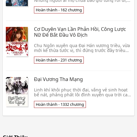
Những người ái mộ chưa bao giờ từng rời đi,
chỉ là già rồi mà thôi. . .👦 Nhục Nhục Tháp
Hoàn thành - 162 chương
Cơ Duyên Vạn Lần Phản Hồi, Công Lược
Nữ Đế Bắt Đầu Vô Địch
Chu Ngôn xuyên qua Đại Hán vương triều, vừa
mới kế thừa tước vị, thì đứng trước đầy triều
gian thần bức hại. Mắt thấy khám nhà diệt tộc,
Chu👦 Phì Miêu Cảnh Trưởng
Hoàn thành - 231 chương
Đại Vương Tha Mạng
Linh khí khôi phục thời đại, vắng vẻ sinh hoạt
bể nát, phảng phất lôi đình xuyên qua trời cao,
điện quang bắn thẳng đến thiên tâm, mưa xào
x👦 Hội Thuyết Thoại Trửu Tử
Hoàn thành - 1332 chương