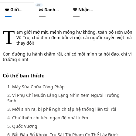
401
❤️ Giới
📜 Danh
💬 Nhận
thiệu
sách
xét
chương
T
am giới mờ mịt, mênh mông hư không, toàn bộ Hỗn Độn
Vũ Trụ, chú định đem bởi vì một cái người xuyên việt mà
thay đổi!
Con đường tu hành chậm rãi, chỉ có một mình ta hỏi đạo, chỉ vì
trường sinh!
Có thể bạn thích:
1. Máy Sửa Chữa Công Pháp
2. Vi Phụ Chỉ Muốn Lẳng Lặng Nhìn Xem Ngươi Trường
Sinh
3. Mới sinh ra, bị phế nghịch tập hệ thống liền tới rồi
4. Chư thiên chi tiếu ngạo đệ nhất kiếm
5. Quốc Vương
6. Bắt Đầu Bổ Khoái, Tru Sát Tội Phạm Có Thể Lấy Được