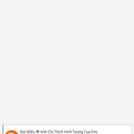
Đại Miêu
💬
Anh Chi Thich Hinh Tuong Cua Em
: