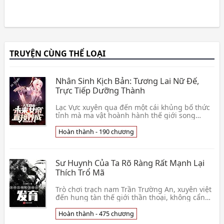
TRUYỆN CÙNG THỂ LOẠI
Nhân Sinh Kịch Bản: Tương Lai Nữ Đế,
Trực Tiếp Dưỡng Thành
Lạc Vực xuyên qua đến một cái khủng bố thức
tỉnh mà ma vật hoành hành thế giới song
song, vốn tưởng rằng bình thường một đời,
nhưng thức t👦 Bất Cật Qua Đích Miêu
Hoàn thành - 190 chương
Sư Huynh Của Ta Rõ Ràng Rất Mạnh Lại
Thích Trổ Mã
Trò chơi trạch nam Trần Trường An, xuyên việt
đến hung tàn thế giới thần thoại, không cẩn
thận tiếp theo phơi thây hoang dã, tốt ở thức
tỉnh👦 Đấu Chiến Thánh Hầu
Hoàn thành - 475 chương