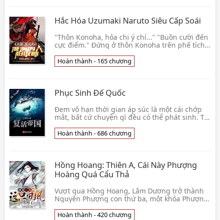
Hắc Hóa Uzumaki Naruto Siêu Cấp Soái
"Thôn Konoha, hỏa chi ý chí..." "Buồn cười đến
cực điểm." Đứng ở thôn Konoha trên phế tích,
Uzumaki Naruto biểu hiện lãnh đạm... . Shuran
ma👦 Ngô Kiếm Tâm Thông Minh
Hoàn thành - 165 chương
Phục Sinh Đế Quốc
Đem vô hạn thời gian áp súc là một cái chớp
mắt, bất cứ chuyện gì đều có thể phát sinh. Tại
hèn mọn bên trong phấn khởi, hành tẩu ở thời
gia👦 Hỏa Trung Vật
Hoàn thành - 686 chương
Hồng Hoang: Thiên A, Cái Này Phượng
Hoàng Quá Cẩu Thả
Vượt qua Hồng Hoang, Lâm Dương trở thành
Nguyên Phượng con thứ ba, một khỏa Phượng
Hoàng Đản, ở Bất Tử Hỏa Sơn dung nham bên
trong ngâm. Đồn👦 Thủ Hộ Bảo Bảo
Hoàn thành - 420 chương