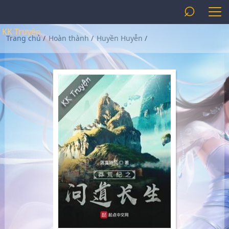
⌕
KK Truyện
Trang chủ
/
Hoàn thành
/
Huyền Huyễn
/