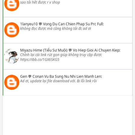
sao tải hết được r v shop
1lanyeu10
💬
Vong Du Can Chien Phap Su Prc Full
:
không đọc được mà cũng không tải đc ad ơi
Miyazu Hime (Tiểu Sư Muội)
💬
Vo Hiep Gioi Ai Chuyen Kiep
:
Chỉnh lại cái link rút gọn giúp không truy cập được
https://ibb.co/1GX6SKG5
Gen
💬
Conan Vu Ba Sung Nu Nhi Lien Manh Len
:
Ad ơi, update lại file download với. Bị lỗi link rồi