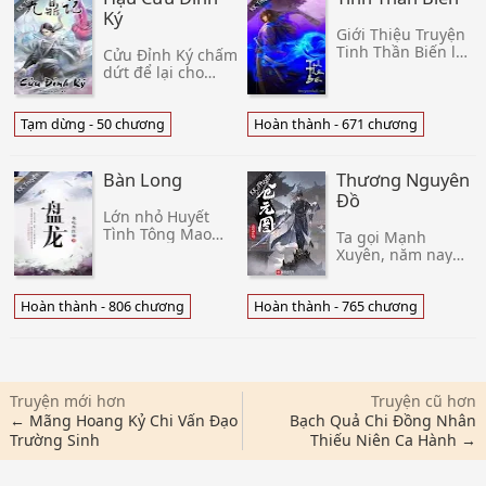
Ký
Giới Thiệu Truyện
Tinh Thần Biến là
Cửu Đỉnh Ký chấm
một tiểu thuyết võ
dứt để lại cho
hiệp có nội dung
chúng ta rất
về một câu Truyện
nhiều nghi hoặc,
Tiên Hiệp hoành
bốn trăm năm
Tạm dừng - 50 chương
Hoàn thành - 671 chương
tráng kể về người
sau, Đằng Thanh
thanh niên Tần V
Sơn sẽ đi đến một
thế giới như thế
Bàn Long
Thương Nguyên
nào? Cửu Châu
Đồ
Lớn nhỏ Huyết
Tình Tông Mao
Ta gọi Mạnh
Sư, lực lớn vô
Xuyên, năm nay
cùng Tử Tình Kim
15 tuổi, là Đông
Mao Viên, hủy
Ninh phủ "Kính
thiên diệt địa Cửu
Hồ đạo viện"
Hoàn thành - 806 chương
Hoàn thành - 765 chương
Đầu Xà Hoàng,
đương đại đại sư
mang theo hủy
huynh. ---- Phàm
diệt lôi điện kinh
tục: Trúc Cơ, Nội
Luyện, Tẩy Tủy,
Truyện mới hơn
Truyện cũ hơn
← Mãng Hoang Kỷ Chi Vấn Đạo
Bạch Quả Chi Đồng Nhân
Trường Sinh
Thiếu Niên Ca Hành →