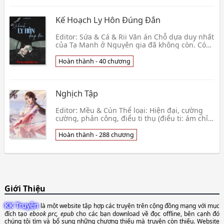
Kế Hoạch Ly Hôn Đúng Đắn
Editor: Sứa & Cá & Rii Văn án Chỗ dựa duy nhất
của Tạ Manh ở Nguyên gia đã không còn. Có
một hôm, Tạ Manh mơ một giấc mơ. Thông
qua giấc mơ,👦 Da Thanh Oa
Hoàn thành - 40 chương
Nghịch Tập
Editor: Mều & Cún Thể loại: Hiện đại, cường
cường, phản công, điểu ti thụ (điểu ti: ám chỉ
những người đàn ông có xuất thân thấp kém
vừa ngh👦 Sài Kê Đản
Hoàn thành - 288 chương
Giới Thiệu
KK Truyện
là một website tập hợp các truyện trên cộng đồng mạng với mục
đích tạo
ebook prc, epub
cho các bạn download về đọc offline, bên cạnh đó
chúng tôi tìm và bổ sung những chương thiếu mà truyện còn thiếu. Website