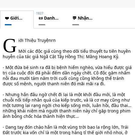
1827
❤️ Giới
📜 Danh
💬 Nhận
thiệu
sách
xét
chương
G
iới Thiệu Truyệnrn
Mời các độc giả cùng theo dõi tiểu thuyết tu tiên huyền
huyễn của tác giả Ngã Cật Tây Hồng Thị: Mãng Hoang Kỷ.
- Một đứa bé sinh ra đã bị bệnh hiểm nghèo, vừa hiểu được giá
trị của cuộc đời đã phải đếm dần ngày chết. Cô độc gặm nhấm
nỗi đau mười tám năm trời cuối cùng cũng không thể tránh
được số mệnh, người thanh niên đó mãi mãi ra đi.
- Nhưng hắn đâu ngờ chết đi lại là một khởi đầu mới, là một
chuỗi nối tiếp nhân quả của kiếp trước, và là cơ may cũng như
một tương lai rạng ngời cho kiếp sống mới, luân hồi, đầu thai…
những khái niệm mà người thanh niên này chỉ gặp trong phim
ảnh bỗng chốc hóa thành hiện thực…
- Dang tay đón chào hắn là một vùng trời bao la rộng lớn, Trái
Đất trước kia vốn chỉ là một trong hàng tỉ thế giới nhỏ nhoi, ở