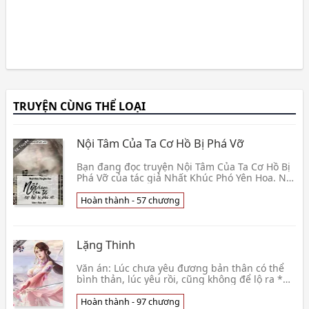
TRUYỆN CÙNG THỂ LOẠI
Nội Tâm Của Ta Cơ Hồ Bị Phá Vỡ
Bạn đang đọc truyện Nội Tâm Của Ta Cơ Hồ Bị
Phá Vỡ của tác giả Nhất Khúc Phó Yên Hoa. Nội
dung câu chuyện kể về Ninh Vũ Nhiên xuyên
vào một 👦 Nhất Khúc Phó Yên Hoa
Hoàn thành - 57 chương
Lặng Thinh
Văn án: Lúc chưa yêu đương bản thân có thể
bình thản, lúc yêu rồi, cũng không để lộ ra *
Bối cảnh show tuyển chọn âm nhạc, còn có tên
Những 👦 A Nguyễn Hữu Tửu
Hoàn thành - 97 chương