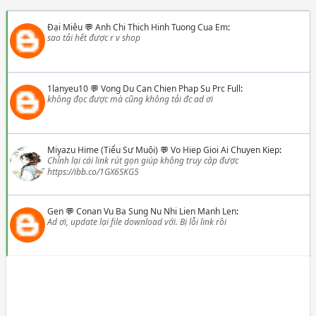
Đại Miêu
💬
Anh Chi Thich Hinh Tuong Cua Em
:
sao tải hết được r v shop
1lanyeu10
💬
Vong Du Can Chien Phap Su Prc Full
:
không đọc được mà cũng không tải đc ad ơi
Miyazu Hime (Tiểu Sư Muội)
💬
Vo Hiep Gioi Ai Chuyen Kiep
:
Chỉnh lại cái link rút gọn giúp không truy cập được
https://ibb.co/1GX6SKG5
Gen
💬
Conan Vu Ba Sung Nu Nhi Lien Manh Len
:
Ad ơi, update lại file download với. Bị lỗi link rồi