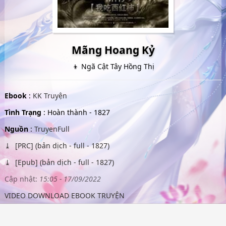
Mãng Hoang Kỷ
👦 Ngã Cật Tây Hồng Thị
Ebook
:
KK Truyện
Tình Trạng
: Hoàn thành - 1827
Nguồn
:
TruyenFull
[PRC] (bản dịch - full - 1827)
[Epub] (bản dịch - full - 1827)
Cập nhật:
15:05 - 17/09/2022
VIDEO DOWNLOAD EBOOK TRUYỆN