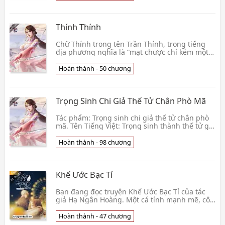
Thính Thính
Chữ Thính trong tên Trần Thính, trong tiếng
địa phương nghĩa là “mạt chược chỉ kém một
quân nữa thôi là ù”, thế nên cuộc đời cậu
dường như c👦 Lộng Thanh Phong
Hoàn thành - 50 chương
Trọng Sinh Chi Giả Thế Tử Chân Phò Mã
Tác phẩm: Trọng sinh chi giả thế tử chân phò
mã. Tên Tiếng Việt: Trọng sinh thành thế tử giả
phò mã thật. Tác giả: Phù Hiên Vân Vọng Tình
tr👦 Phù Hiên Vân Vọng
Hoàn thành - 98 chương
Khế Ước Bạc Tỉ
Bạn đang đọc truyện Khế Ước Bạc Tỉ của tác
giả Hạ Ngân Hoàng. Một cá tính mạnh mẽ, cô
gái hai mươi tuổi có nhan sắc thuần khiết đỉnh
cao khi👦 Hạ Ngân Hoàng
Hoàn thành - 47 chương