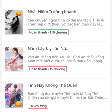
Nhất Niệm Trường Khanh
Câu chuyện ngôn tình cổ đại mà tác giả Hồ Ái
Trâm sắp giới thiệu với các bạn dưới đây là
một chuyện buồn và bi thương về số phận của
người p👦 Hồ Ái Trâm
Hoàn thành - 110 chương
Nắm Lấy Tay Lần Nữa
Văn án Thẳng đến sau khi Tĩnh An chết, Tống
Mẫn mới biết được cái gọi là đau đến không
muốn sống. Đêm đó sau khi rời khỏi giới võng
phối, lầ👦 Nhan Ly Noãn
Hoàn thành - 15 chương
Tình Này Không Thể Quên
Bạn đang đọc truyện Tình Này Không Thể
Quên của tác giả Khuyết Danh. Lục Bắc Thần,
cái tên này đã khắc sâu vào trong tâm khảm
của cô. Yêu có👦 Khuyết Danh
- 68 chương