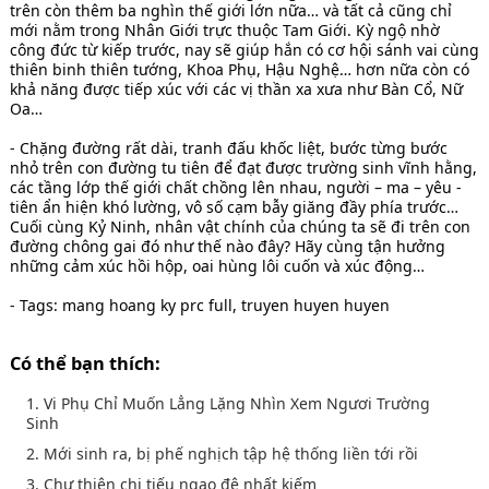
trên còn thêm ba nghìn thế giới lớn nữa… và tất cả cũng chỉ
mới nằm trong Nhân Giới trực thuộc Tam Giới. Kỳ ngộ nhờ
công đức từ kiếp trước, nay sẽ giúp hắn có cơ hội sánh vai cùng
thiên binh thiên tướng, Khoa Phụ, Hậu Nghệ… hơn nữa còn có
khả năng được tiếp xúc với các vị thần xa xưa như Bàn Cổ, Nữ
Oa…
- Chặng đường rất dài, tranh đấu khốc liệt, bước từng bước
nhỏ trên con đường tu tiên để đạt được trường sinh vĩnh hằng,
các tầng lớp thế giới chất chồng lên nhau, người – ma – yêu -
tiên ẩn hiện khó lường, vô số cạm bẫy giăng đầy phía trước…
Cuối cùng Kỷ Ninh, nhân vật chính của chúng ta sẽ đi trên con
đường chông gai đó như thế nào đây? Hãy cùng tận hưởng
những cảm xúc hồi hộp, oai hùng lôi cuốn và xúc động…
- Tags: mang hoang ky prc full, truyen huyen huyen
Có thể bạn thích:
1. Vi Phụ Chỉ Muốn Lẳng Lặng Nhìn Xem Ngươi Trường
Sinh
2. Mới sinh ra, bị phế nghịch tập hệ thống liền tới rồi
3. Chư thiên chi tiếu ngạo đệ nhất kiếm