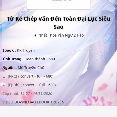
Từ Kẻ Chép Văn Đến Toàn Đại Lục Siêu
Sao
👦 Nhất Thoa Yên Ngư 2 Hào
Ebook
:
KK Truyện
Tình Trạng
: Hoàn thành - 680
Nguồn
:
Mê Truyện Chữ
[PRC] ( convert - full - 680)
[Epub] ( convert - full - 680)
Cập nhật:
15:07 - 14/11/2020
VIDEO DOWNLOAD EBOOK TRUYỆN