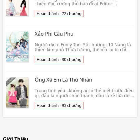
: hiện đại, cường thủ hào đoạt Editor:
Michellevn Beta: Có ai nhận beta giúp tớ với
Duyên phận hai n👦 Úy không
Hoàn thành - 72 chương
Xảo Phi Câu Phu
Người dịch: Emily Ton. Số chương: 10 Nàng là
thiên kim phủ Thừa tướng, thế mà lại bị chỉ
hôn cho một tên Vương gia chưa thành thân
lại nạp t
Hoàn thành - 30 chương
Ông Xã Em Là Thú Nhân
Trong tình yêu...không ai có thể biết trước điều
gì, đâu là người chân thành, đâu là kẻ lừa dối?
Tình yêu nam nữ có thể kh👦 Thuỷ Mạt Duyên
Thiển
Hoàn thành - 93 chương
Giới Thiệu