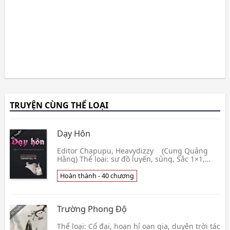
TRUYỆN CÙNG THỂ LOẠI
Dạy Hôn
Editor Chapupu, Heavydizzy (Cung Quảng
Hằng) Thể loại: sư đồ luyến, sủng, Sắc 1×1,
CAO H Số chương: 40 chương Nội dung của
câu chuyện vô 👦 Quân Quân Quân
Hoàn thành - 40 chương
Trường Phong Độ
Thể loại: Cổ đại, hoan hỉ oan gia, duyên trời tác