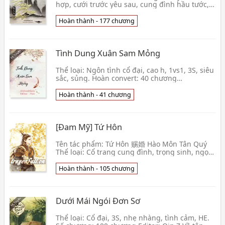
hợp, cưới trước yêu sau, cung đình hầu tước,
HE Nhân vật chính: Liễu Ngọc Như, Cố Cửu Tư
V👦 Mặc Thư Bạch
Hoàn thành - 177 chương
Tình Dung Xuân Sam Mỏng
Thể loại: Ngôn tình cổ đại, cao h, 1vs1, 3S, siêu
sắc, sủng. Hoàn convert: 40 chương
Editor: Hannah Nàng trong lòng vừa ngọt vừa
thẹn, không👦 Giang Rạng Rỡ
Hoàn thành - 41 chương
[Đam Mỹ] Tứ Hôn
Tên tác phẩm: Tứ Hôn 赐婚 Hào Môn Tân Quý
Thể loại: Cổ trang cung đình, trọng sinh, ngọt,
công sủng thụ, giả gái. Biên tập: Red9 Đỗ
Hành đời n
Hoàn thành - 105 chương
Dưới Mái Ngói Đơn Sơ
Thể loại: Cổ đại, 3S, nhẹ nhàng, tình cảm, HE.