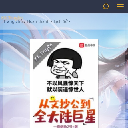
⌕
KK Truyện
Trang chủ
/
Hoàn thành
/
Lịch Sử
/