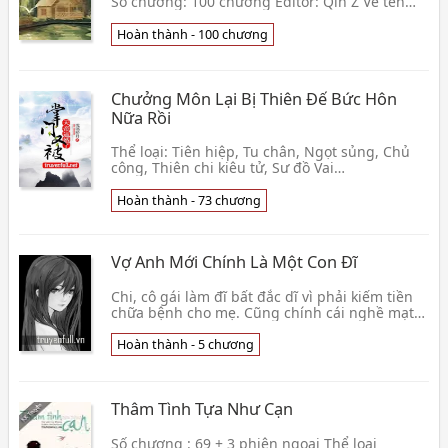
Số chương: 100 chương Editor: Qin Z Về tên
truyện: “Hoành môn chi hạ” là câu đầu tiên
trong K👦 Thiên Như Ngọc
Hoàn thành - 100 chương
Chưởng Môn Lại Bị Thiên Đế Bức Hôn
Nữa Rồi
Thể loại: Tiên hiệp, Tu chân, Ngọt sủng, Chủ
công, Thiên chi kiêu tử, Sư đồ Vai
chính: Phượng Trường Ca x Long Quân Trạch
Edit: Tiểu Triển
Hoàn thành - 73 chương
Vợ Anh Mới Chính Là Một Con Đĩ
Chi, cô gái làm đĩ bất đắc dĩ vì phải kiếm tiền
chữa bệnh cho mẹ. Cũng chính cái nghề mạt
hàng này mà khiến cô từ một người con gái
hiền làn
Hoàn thành - 5 chương
Thâm Tình Tựa Như Cạn
Số chương : 69 + 3 phiên ngoại Thể loại