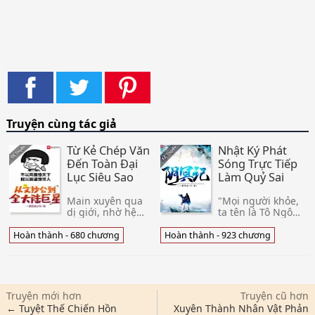
Truyện cùng tác giả
Từ Kẻ Chép Văn
Nhật Ký Phát
Đến Toàn Đại
Sóng Trực Tiếp
Lục Siêu Sao
Làm Quỷ Sai
Main xuyên qua
"Mọi người khỏe,
dị giới, nhờ hệ
ta tên là Tô Ngôn,
thống trợ giúp
Địa Phủ Quỷ Sai
bắt đầu đi lên con
nghề kỹ thuật học
Hoàn thành - 680 chương
Hoàn thành - 923 chương
đường sáng tác,
viện mới vừa tốt
truyện, thơ , bài
nghiệp một cái
hát, game ... Ở dị
Tiểu Tiểu Quỷ Sai,
giới, viết văn được
hôm nay cho mọi
th
ngư
Truyện mới hơn
Truyện cũ hơn
← Tuyệt Thế Chiến Hồn
Xuyên Thành Nhân Vật Phản