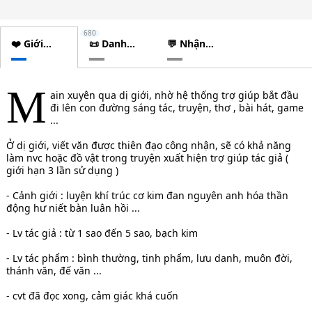
680
❤️ Giới
📜 Danh
💬 Nhận
thiệu
sách
xét
chương
M
ain xuyên qua dị giới, nhờ hệ thống trợ giúp bắt đầu
đi lên con đường sáng tác, truyện, thơ , bài hát, game
...
Ở dị giới, viết văn được thiên đạo công nhận, sẽ có khả năng
làm nvc hoặc đồ vật trong truyện xuất hiện trợ giúp tác giả (
giới hạn 3 lần sử dụng )
- Cảnh giới : luyện khí trúc cơ kim đan nguyên anh hóa thần
động hư niết bàn luân hồi ...
- Lv tác giả : từ 1 sao đến 5 sao, bạch kim
- Lv tác phẩm : bình thường, tinh phẩm, lưu danh, muôn đời,
thánh văn, đế văn ...
- cvt đã đọc xong, cảm giác khá cuốn