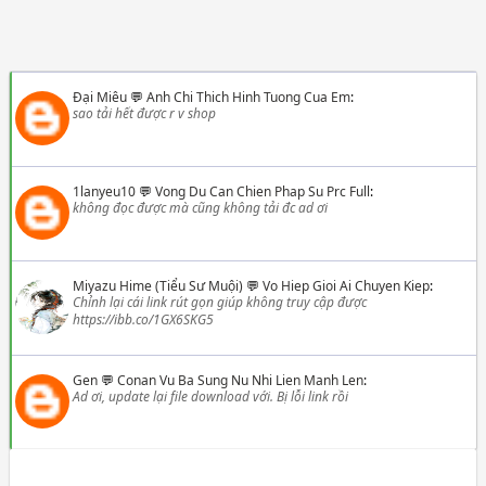
Đại Miêu
💬
Anh Chi Thich Hinh Tuong Cua Em
:
sao tải hết được r v shop
1lanyeu10
💬
Vong Du Can Chien Phap Su Prc Full
:
không đọc được mà cũng không tải đc ad ơi
Miyazu Hime (Tiểu Sư Muội)
💬
Vo Hiep Gioi Ai Chuyen Kiep
:
Chỉnh lại cái link rút gọn giúp không truy cập được
https://ibb.co/1GX6SKG5
Gen
💬
Conan Vu Ba Sung Nu Nhi Lien Manh Len
:
Ad ơi, update lại file download với. Bị lỗi link rồi