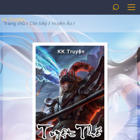
⌕
KK Truyện
Trang chủ
/
Còn tiếp
/
Huyền Ảo
/