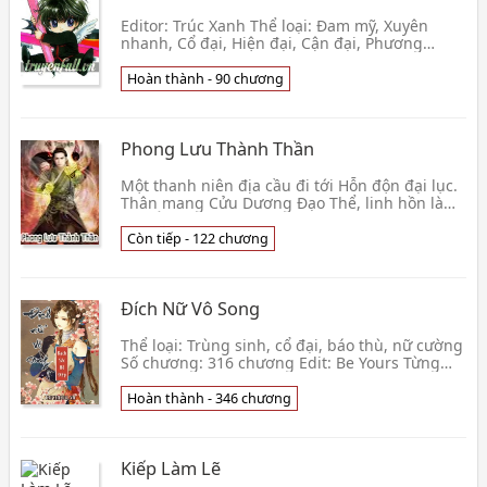
Editor: Trúc Xanh Thể loại: Đam mỹ, Xuyên
nhanh, Cổ đại, Hiện đại, Cận đại, Phương
Tây, Tương lai, Tình cảm, Hệ thống, Vị diện, HE
Tình trạn
Hoàn thành - 90 chương
Phong Lưu Thành Thần
Một thanh niên địa cầu đi tới Hỗn độn đại lục.
Thân mang Cửu Dương Đạo Thể, linh hồn là
Cửu Âm Đạo Thể . Một thể một hồn kết hợp
sáng tạo ra Âm Dương Đạo Thể. Âm Dương kết
Còn tiếp - 122 chương
hợp, thái cực điều hòa. Hắn
Đích Nữ Vô Song
Thể loại: Trùng sinh, cổ đại, báo thù, nữ cường
Số chương: 316 chương Edit: Be Yours Từng
ngón tay bị bẻ gãy, đau đớn lan khắp toàn
thân, lú
Hoàn thành - 346 chương
Kiếp Làm Lẽ