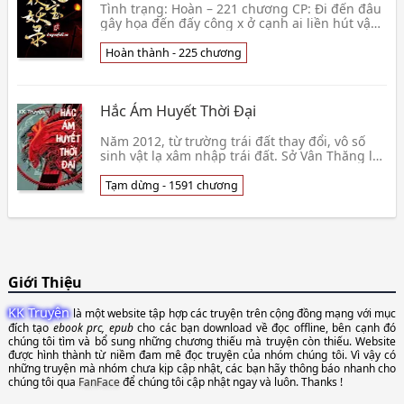
Tình trạng: Hoàn – 221 chương CP: Đi đến đâu
gây họa đến đấy công x ở cạnh ai liền hút vận
khí người đó thụ Thể loại: Huyền huyễn, 1×1,
HE,
Hoàn thành - 225 chương
Hắc Ám Huyết Thời Đại
Năm 2012, từ trường trái đất thay đổi, vô số
sinh vật lạ xâm nhập trái đất. Sở Vân Thăng là
một người bình thường, được kế thừa một
quyển sách cổ của dòng họ. Nhờ cuốn sách cổ
Tạm dừng - 1591 chương
này mà Sở Vân Thăng có thể dự đoán trước
được tai họa sắp xảy ra và chủ động dùng các
biện pháp để có thể tồn tại trong thời
Giới Thiệu
KK Truyện
là một website tập hợp các truyện trên cộng đồng mạng với mục
đích tạo
ebook prc, epub
cho các bạn download về đọc offline, bên cạnh đó
chúng tôi tìm và bổ sung những chương thiếu mà truyện còn thiếu. Website
được hình thành từ niềm đam mê đọc truyện của nhóm chúng tôi. Vì vậy có
những truyện mà nhóm chưa kịp cập nhật, các bạn hãy thông báo nhanh cho
chúng tôi qua
FanFace
để chúng tôi cập nhật ngay và luôn. Thanks !