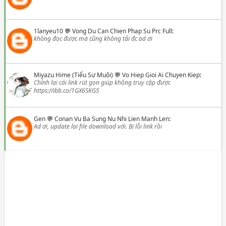
1lanyeu10
💬
Vong Du Can Chien Phap Su Prc Full
:
không đọc được mà cũng không tải đc ad ơi
Miyazu Hime (Tiểu Sư Muội)
💬
Vo Hiep Gioi Ai Chuyen Kiep
:
Chỉnh lại cái link rút gọn giúp không truy cập được
https://ibb.co/1GX6SKG5
Gen
💬
Conan Vu Ba Sung Nu Nhi Lien Manh Len
:
Ad ơi, update lại file download với. Bị lỗi link rồi