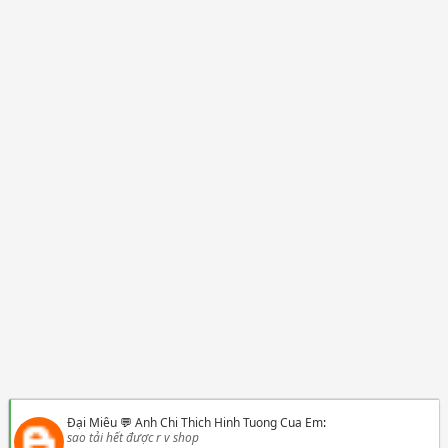
Đại Miêu
💬
Anh Chi Thich Hinh Tuong Cua Em
:
sao tải hết được r v shop