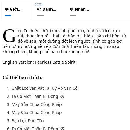
2077
❤️ Giới
📜 Danh
💬 Nhận
thiệu
sách
xét
chương
G
ia tộc thiếu chủ, trời sinh phế hồn, ở nhờ số trời run
rủi, thức tỉnh rồi Thái Cổ thần bí Chiến Thần chi hồn, từ
đó về sau, một đường đột kích ngược, tình cờ gặp gỡ
tiên tư mỹ nữ, nghiền ép Cửu Giới Thiên Tài, không chỗ nào
không chiến, không chỗ nào chịu không nổi!
English Version: Peerless Battle Spirit
Có thể bạn thích:
1. Chắt Lọc Vạn Vật Ta, Uy Áp Vạn Cổ!
2. Ta Có Một Thân Bị Động Kỹ
3. Máy Sửa Chữa Công Pháp
4. Máy Sửa Chữa Công Pháp
5. Bạo Lực Đan Tôn
6. Ta Có Một Thân Bị Động Kỹ