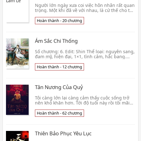
Người lớn ngày xưa coi việc hôn nhân rất quan
trọng. Một khi đã về với nhau, là cứ thế cho tới
già, cho tới khi chết, chẳng mấy ai có can đảm
ly hôn. Đàn bà mà trải qua cuộc hôn nhân đầu,
Hoàn thành - 20 chương
người ta xầm xì bàn tán, nói móc đủ kiểu...Phụ
nữ chịu tủi nhục, dè bĩu không chỉ từ chính
những người đàn ông,
Ám Sắc Chi Thống
Số chương: 6. Edit: Shin Thể loại: nguyên sang,
đam mỹ, hiện đại, 1×1, tình cảm, hắc bang.
Văn Án Một người là cảnh sát nằm vùng, trà
trộn v
Hoàn thành - 12 chương
Tân Nương Của Quỷ
Tôi càng lớn lại càng cảm thấy cuộc sống trở
nên khỏ khăn hơn. Tới độ tuổi này rồi tôi mãi
vẫn còn cô đơn chiếc bóng. Không phải tôi
không t
Hoàn thành - 62 chương
Thiên Bảo Phục Yêu Lục