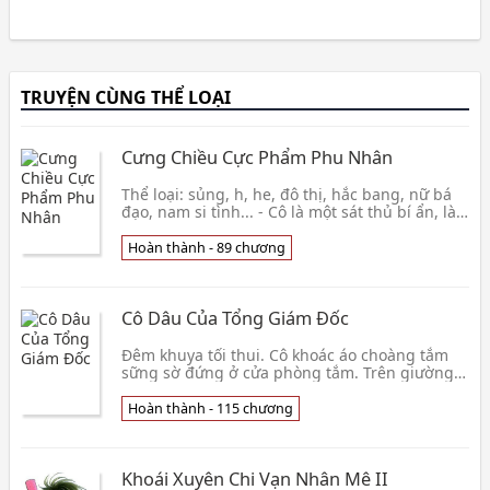
TRUYỆN CÙNG THỂ LOẠI
Cưng Chiều Cực Phẩm Phu Nhân
Thể loại: sủng, h, he, đô thị, hắc bang, nữ bá
đạo, nam si tình... - Cô là một sát thủ bí ẩn, là
hòn ngọc quý trong tay của trùm hắc bạch
lưỡng đạo. Từ nhỏ cô đã thành thạo sử dụng
Hoàn thành - 89 chương
các loại vũ khí nóng lạnh.... Lãnh ngạo lại bá
đạo, thế nhưng cô lại thích trêu chọc nam
chính. - Anh, một đại boss mặt
Cô Dâu Của Tổng Giám Đốc
Đêm khuya tối thui. Cô khoác áo choàng tắm
sững sờ đứng ở cửa phòng tắm. Trên giường
lớn, hai thân thể trắng bóng liều chết quấn
quít với nhau, phát ra âm thanh xấu hổ. Cô
Hoàn thành - 115 chương
thật sự rất muốn khóc, bởi v
Khoái Xuyên Chi Vạn Nhân Mê II