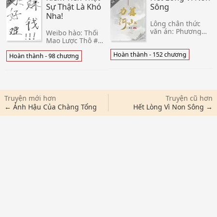
(người mới tư
ngươi là một nữ
Sự Thật Là Khó
Sông
cách khảo thí),
giả nam t
Nha!
ngài xin
Lông chân thức
văn án: Phương
Weibo hào: Thối
Thức Phi là một vị
Mao Lược Thô #
Hộ bộ chủ bộ thời
đây chính là một
điểm, tất cả nhìn
Hoàn thành - 152 chương
thiên đô thị mỹ
Hoàn thành - 98 chương
nàng không vừa
thực sảng văn!
mắt người, cuối
Yêu ma mở ăn
cùng đều bị tham
uống # -- Đầu
ô điều
năm nay sinh ý
thật sự khó thực
Truyện mới hơn
Truyện cũ hơn
hi
← Ảnh Hậu Của Chàng Tổng
Hết Lòng Vì Non Sông →