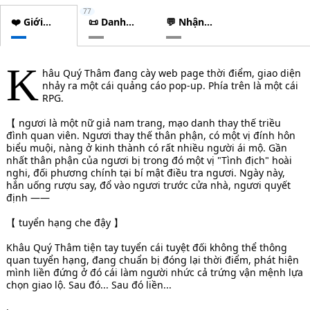
77
❤️ Giới
📜 Danh
💬 Nhận
thiệu
sách
xét
chương
K
hâu Quý Thâm đang cày web page thời điểm, giao diện
nhảy ra một cái quảng cáo pop-up. Phía trên là một cái
RPG.
【 ngươi là một nữ giả nam trang, mạo danh thay thế triều
đình quan viên. Ngươi thay thế thân phận, có một vị đính hôn
biểu muội, nàng ở kinh thành có rất nhiều người ái mộ. Gần
nhất thân phận của ngươi bị trong đó một vị "Tình địch" hoài
nghi, đối phương chính tại bí mật điều tra ngươi. Ngày này,
hắn uống rượu say, đổ vào ngươi trước cửa nhà, ngươi quyết
định ——
【 tuyển hạng che đậy 】
Khâu Quý Thâm tiện tay tuyển cái tuyệt đối không thể thông
quan tuyển hạng, đang chuẩn bị đóng lại thời điểm, phát hiện
mình liền đứng ở đó cái làm người nhức cả trứng vận mệnh lựa
chọn giao lộ. Sau đó... Sau đó liền...
·