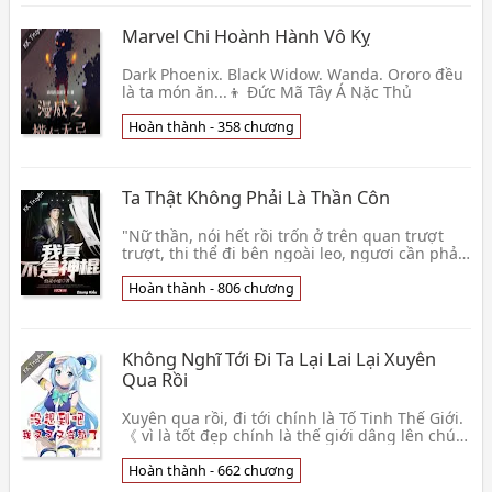
Marvel Chi Hoành Hành Vô Kỵ
Dark Phoenix. Black Widow. Wanda. Ororo đều
là ta món ăn...👦 Đức Mã Tây Á Nặc Thủ
Hoàn thành - 358 chương
Ta Thật Không Phải Là Thần Côn
"Nữ thần, nói hết rồi trốn ở trên quan trượt
trượt, thi thể đi bên ngoài leo, ngươi cần phải
thả con mèo đi vào, lần này tốt lắm, mẹ ngươi
x👦 Kháp Linh Tiểu Đạo
Hoàn thành - 806 chương
Không Nghĩ Tới Đi Ta Lại Lai Lại Xuyên
Qua Rồi
Xuyên qua rồi, đi tới chính là Tố Tinh Thế Giới.
《 vì là tốt đẹp chính là thế giới dâng lên chúc
phúc, cầu phúc 》? Khá lắm, đừng nói nữa, tr
👦 Hồ Hồ Hồ Hồ Hồ Đồ
Hoàn thành - 662 chương