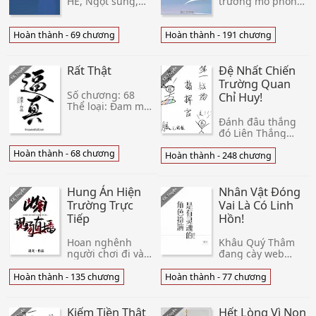
HE, Ngọt sủng,
trường mô phỏng
Sạch, Sảng văn/
quan phương
Hài, Nhẹ nhàng,
diễn đàn 【 bát
Hoán đổi linh hồn,
quái 】 ngày hôm
Hoàn thành - 69 chương
Hoàn thành - 191 chương
Vả mặt. Tình
nay tại đại hội
trạng sáng tác:
luận võ đoàn đội
Hoàn thành. Số
thi đấu đăng
Rất Thật
Đệ Nhất Chiến
chương: 66c
nhập cửa vào, ta
Trường Quan
nh
Số chương: 68
Chỉ Huy!
Thể loại: Đam mỹ,
Hiện đại, HE, Giới
Đánh đâu thắng
giải trí, Cường
đó Liên Thắng
cường, Chủ thụ,
tướng quân, một
Sảng văn, Nhẹ
Hoàn thành - 68 chương
khi xuyên qua đến
Hoàn thành - 248 chương
nhàng Editor: _V_
liên minh đại học
VĂN ÁN: Vương
quân sự hệ chỉ
Trạch Văn n
huy. Tại Toàn
Hung Án Hiện
Nhân Vật Đóng
Chân mô phỏng
Trường Trực
Vai Là Có Linh
hệ thống bên
Tiếp
Hồn!
Hoan nghênh
Khâu Quý Thâm
người chơi đi vào
đang cày web
chân thực mô
page thời điểm,
phỏng trực tiếp
giao diện nhảy ra
Hoàn thành - 135 chương
Hoàn thành - 77 chương
trò chơi 【 hung
một cái quảng cáo
án hiện trường
pop-up. Phía trên
phân tích 】
là một cái RPG. 【
Kiếm Tiền Thật
Hết Lòng Vì Non