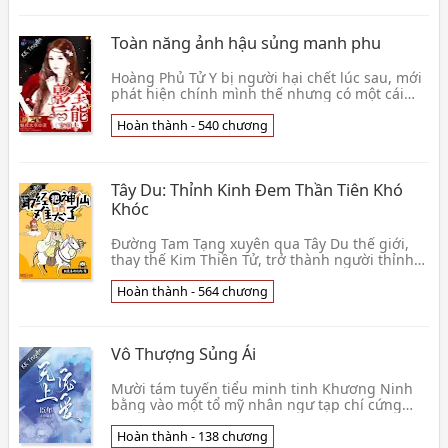
Toàn năng ảnh hậu sủng manh phu
Hoàng Phủ Tử Y bị người hại chết lúc sau, mới
phát hiện chính mình thế nhưng có một cái
như thế si tình yêu thầm giả, không chỉ có vì
nàng b👦 Mị Dạ Thủy Thảo
Hoàn thành - 540 chương
Tây Du: Thỉnh Kinh Đem Thần Tiên Khó
Khóc
Đường Tam Tạng xuyên qua Tây Du thế giới,
thay thế Kim Thiền Tử, trở thành người thỉnh
kinh Đường Tam Tạng. Lúc đầu chuẩn bị ngồi
ăn rồi chờ👦 Tựu Thị Hỉ Hoan Cật Nhục
Hoàn thành - 564 chương
Vô Thượng Sủng Ái
Mười tám tuyến tiểu minh tinh Khương Ninh
bằng vào một tổ mỹ nhân ngư tạp chí cứng
chiếu hỏa bạo toàn mạng, nước biếc trời xanh
hạ, thiếu nữ👦 Thần Niên
Hoàn thành - 138 chương