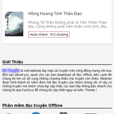
Hồng Hoang Tinh Thần Đạo
Phong Tử Thần không phải là Tiên Thiên Thần
Ma, Cũng không phải tiên thiên sinh linh, Mà
là thành Hồng Hoang yếu nhất sinh linh. Tại
cái này👦 Ái Tác Mộng Đích Lại Trùng
Hoàn thành - 912 chương
Giới Thiệu
KK Truyện
là một website tập hợp các truyện trên cộng đồng mạng với mục
đích tạo
ebook prc, epub
cho các bạn download về đọc offline, bên cạnh đó
chúng tôi tìm và bổ sung những chương thiếu mà truyện còn thiếu. Website
được hình thành từ niềm đam mê đọc truyện của nhóm chúng tôi. Vì vậy có
những truyện mà nhóm chưa kịp cập nhật, các bạn hãy thông báo nhanh cho
chúng tôi qua
FanFace
để chúng tôi cập nhật ngay và luôn. Thanks !
Phần mềm đọc truyện Offline