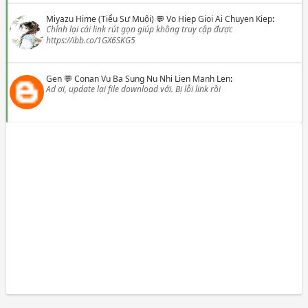
Miyazu Hime (Tiểu Sư Muội)
💬
Vo Hiep Gioi Ai Chuyen Kiep
:
Chỉnh lại cái link rút gọn giúp không truy cập được
https://ibb.co/1GX6SKG5
Gen
💬
Conan Vu Ba Sung Nu Nhi Lien Manh Len
:
Ad ơi, update lại file download với. Bị lỗi link rồi