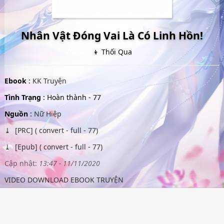
Nhân Vật Đóng Vai Là Có Linh Hồn!
👦 Thối Qua
Ebook
:
KK Truyện
Tình Trạng
: Hoàn thành - 77
Nguồn
:
Nữ Hiệp
[PRC] ( convert - full - 77)
[Epub] ( convert - full - 77)
Cập nhật:
13:47 - 11/11/2020
VIDEO DOWNLOAD EBOOK TRUYỆN