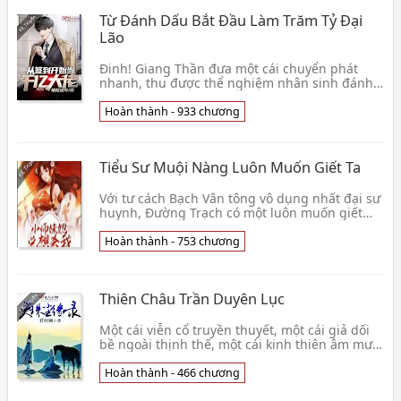
Từ Đánh Dấu Bắt Đầu Làm Trăm Tỷ Đại
Lão
Đinh! Giang Thần đưa một cái chuyển phát
nhanh, thu được thể nghiệm nhân sinh đánh
dấu hệ thống! Khen thưởng một cỗ
Lamborghini Veneno, kéo 👦 Tình Ức Lưu Niên
Hoàn thành - 933 chương
Tiểu Sư Muội Nàng Luôn Muốn Giết Ta
Với tư cách Bạch Vân tông vô dụng nhất đại sư
huynh, Đường Trạch có một luôn muốn giết
hắn tiểu sư muội. Và một cái có thể cho tiểu sư
muội 👦 Chiêu Tài Thanh Thang
Hoàn thành - 753 chương
Thiên Châu Trần Duyên Lục
Một cái viễn cổ truyền thuyết, một cái giả dối
bề ngoài thịnh thế, một cái kinh thiên âm mưu,
một cái mất trí nhớ thiếu nữ. Miếu đường cao,
👦 Quân Hà Cố
Hoàn thành - 466 chương