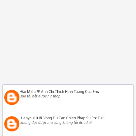
Đại Miêu
💬
Anh Chi Thich Hinh Tuong Cua Em
:
sao tải hết được r v shop
1lanyeu10
💬
Vong Du Can Chien Phap Su Prc Full
:
không đọc được mà cũng không tải đc ad ơi