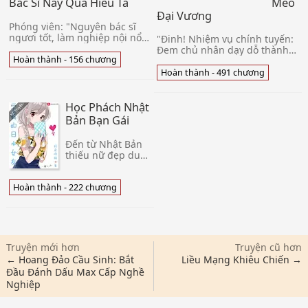
Mèo
Bác Sĩ Này Quá Hiểu Ta
Đại Vương
Phóng viên: "Nguyên bác sĩ
ngươi tốt, làm nghiệp nội nổi
"Đinh! Nhiệm vụ chính tuyến:
danh nhất bác sĩ tâm lý, xin
Đem chủ nhân dạy dỗ thành
hỏi nhân sinh của ngươi
Hoàn thành - 156 chương
mèo nô." Tây Tạp lười biếng
tuyên ngôn là cái gì?" Nguyên
địa nghe trong đầu thứ chín
Hoàn thành - 491 chương
mươi chín lần hệ thống thanh
âm nhắc nhở, để ý cũng
không thèm. "Ta đều biến
Học Phách Nhật
thành mèo, còn muốn ta thế
Bản Bạn Gái
nào, chẳng lẽ học mèo con
đồng dạng, meo meo meo
Đến từ Nhật Bản
meo? Nảy sinh không nảy
thiếu nữ đẹp du
sinh? Đánh
học sinh Asaba
Rika, tại phụ thân
an bài hạ ký túc
Hoàn thành - 222 chương
đến trong nhà
của ta, ta quang
vinh được bổ
nhiệm làm Rik
Truyện mới hơn
Truyện cũ hơn
← Hoang Đảo Cầu Sinh: Bắt
Liều Mạng Khiêu Chiến →
Đầu Đánh Dấu Max Cấp Nghề
Nghiệp