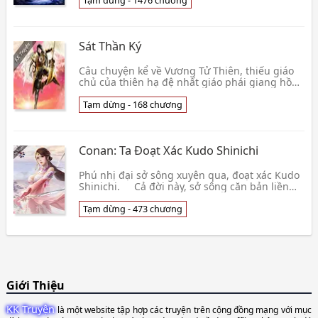
👦 Giá Ngự Sử Dân
Tạm dừng - 1476 chương
Sát Thần Ký
Câu chuyện kể về Vương Tử Thiên, thiếu giáo
chủ của thiên hạ đệ nhất giáo phái giang hồ
Thiên Vương Giáo, sau khi sinh ra đã mất cha
mẹ, bị 👦 doimatmaudo
Tạm dừng - 168 chương
Conan: Ta Đoạt Xác Kudo Shinichi
Phú nhị đại sở sông xuyên qua, đoạt xác Kudo
Shinichi. Cả đời này, sở sông căn bản liền
không có ý định giống Kudo Shinichi như thế,
cả 👦 Long Tiểu Sinh
Tạm dừng - 473 chương
Giới Thiệu
KK Truyện
là một website tập hợp các truyện trên cộng đồng mạng với mục