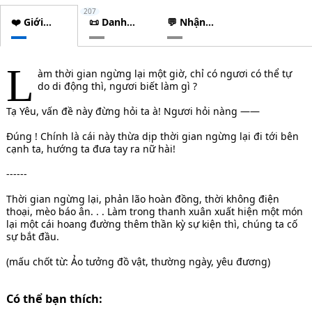
207
❤️ Giới
📜 Danh
💬 Nhận
thiệu
sách
xét
chương
L
àm thời gian ngừng lại một giờ, chỉ có ngươi có thể tự
do di động thì, ngươi biết làm gì ?
Tạ Yêu, vấn đề này đừng hỏi ta à! Ngươi hỏi nàng ——
Đúng ! Chính là cái này thừa dịp thời gian ngừng lại đi tới bên
cạnh ta, hướng ta đưa tay ra nữ hài!
------
Thời gian ngừng lại, phản lão hoàn đồng, thời không điện
thoại, mèo báo ân. . . Làm trong thanh xuân xuất hiện một món
lại một cái hoang đường thêm thần kỳ sự kiện thì, chúng ta cố
sự bắt đầu.
(mấu chốt từ: Ảo tưởng đồ vật, thường ngày, yêu đương)
Có thể bạn thích: