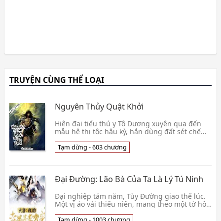
TRUYỆN CÙNG THỂ LOẠI
Nguyên Thủy Quật Khởi
Hiện đại tiểu thú y Tô Dương xuyên qua đến
mẫu hệ thị tộc hậu kỳ, hắn dùng đất sét chế
gốm, tìm nước chát nấu muối, mở Khư thị mậu
dịch, nuô👦 Ốc đầu hữu phạn
Tạm dừng - 603 chương
Đại Đường: Lão Bà Của Ta Là Lý Tú Ninh
Đại nghiệp tám năm, Tùy Đường giao thế lúc.
Một vị áo vải thiếu niên, mang theo một tờ hôn
ước, đẩy ra Đường Công cửa phủ. Cưới nữ
trung hào👦 Thiên Mệnh Dương Chiêu
Tạm dừng - 1003 chương