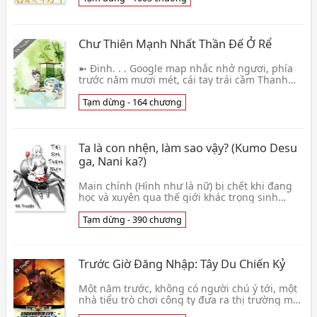
Chư Thiên Mạnh Nhất Thần Đế Ở Rể
➼ Đinh. . . Google map nhắc nhở ngươi, phía
trước năm mươi mét, cái tay trái cầm Thanh
Long Yển Nguyệt Đao, tay phải cầm Quán
Nguyệt Lưu Tin👦 Lưỡng Chích Tiểu Long Hà
Tạm dừng - 164 chương
Ta là con nhện, làm sao vậy? (Kumo Desu
ga, Nani ka?)
Main chính (Hình như là nữ) bị chết khi đang
học và xuyên qua thế giới khác trọng sinh
thành nhện.👦 Baba Okina
Tạm dừng - 390 chương
Trước Giờ Đăng Nhập: Tây Du Chiến Kỷ
Một năm trước, không có người chú ý tới, một
nhà tiểu trò chơi công ty đưa ra thị trường một
cái hư cấu võng du 《 Tây Du chiến kỷ 》. Một