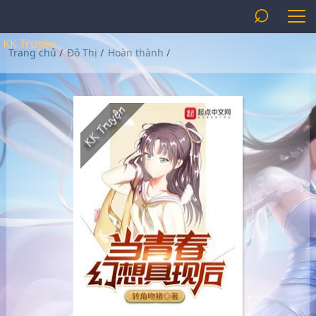
⌕
KK Truyện
Trang chủ
/
Đô Thị
/
Hoàn thành
/