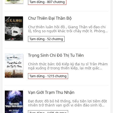
năm👦 Lượng Tinh Tinh
Tạm dừng - 807 chương
Chư Thiên Đại Thần Bộ
Chư thiên luân hồi đồ , Giang Thận võ đạo chi
lộ, tổng so người khác trôi chảy một ít. Phóng
ngựa giang hồ lộ, nhất kiếm nhậm bình sinh,
đây👦 Muối Tiêu Cocacola
Tạm dừng - 52 chương
Trọng Sinh Chi Đô Thị Tu Tiên
Chính thức bản: Độ Kiếp kỳ đại tu sĩ Trần Phàm
ngã xuống ở trong thiên kiếp, lại một giấc
chiêm bao năm trăm năm trở lại địa cầu tuổi
nhỏ th👦 Thập Lý Kiếm Thần
Tạm dừng - 1215 chương
Vạn Giới Trạm Thu Nhận
Đạt được đồ bỏ hệ thống, tiểu tiện lợi tiệm đột
nhiên trở thành vạn giới vị diện đào sinh lộ
khẩu. Vương Thăng biểu thị áp lực rất lớn. "Cái