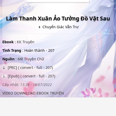
Làm Thanh Xuân Ảo Tưởng Đồ Vật Sau
👦 Chuyển Giác Vẫn Trư
Ebook
:
KK Truyện
Tình Trạng
: Hoàn thành - 207
Nguồn
:
Mê Truyện Chữ
[PRC] ( convert - full - 207)
[Epub] ( convert - full - 207)
Cập nhật:
13:29 - 19/07/2022
VIDEO DOWNLOAD EBOOK TRUYỆN