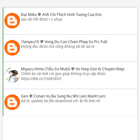
Đại Miêu
💬
Anh Chi Thich Hinh Tuong Cua Em
:
sao tải hết được r v shop
1lanyeu10
💬
Vong Du Can Chien Phap Su Prc Full
:
không đọc được mà cũng không tải đc ad ơi
Miyazu Hime (Tiểu Sư Muội)
💬
Vo Hiep Gioi Ai Chuyen Kiep
:
Chỉnh lại cái link rút gọn giúp không truy cập được
https://ibb.co/1GX6SKG5
Gen
💬
Conan Vu Ba Sung Nu Nhi Lien Manh Len
:
Ad ơi, update lại file download với. Bị lỗi link rồi