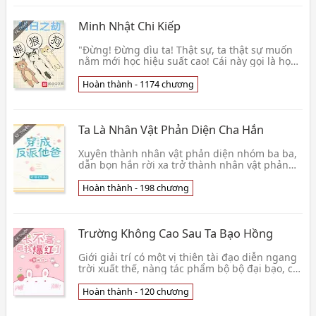
Minh Nhật Chi Kiếp
"Đừng! Đừng dìu ta! Thật sự, ta thật sự muốn
nằm mới học hiệu suất cao! Cái này gọi là học
tập quen thuộc! Ta không có ngủ!" Lười chính
là n👦 Hùng Lang Cẩu
Hoàn thành - 1174 chương
Ta Là Nhân Vật Phản Diện Cha Hắn
Xuyên thành nhân vật phản diện nhóm ba ba,
dẫn bọn hắn rời xa trở thành nhân vật phản
diện số mệnh. PS: Nhân vật phản diện không
giới hạn tr👦 Nguyên Hạnh
Hoàn thành - 198 chương
Trường Không Cao Sau Ta Bạo Hồng
Giới giải trí có một vị thiên tài đạo diễn ngang
trời xuất thế, nàng tác phẩm bộ bộ đại bạo, có
thể nói điện ảnh khí vận, tẫn chư này thân. 👦
Mộng Mãn Chi
Hoàn thành - 120 chương