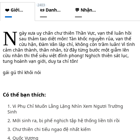
2403
❤️ Giới
📜 Danh
💬 Nhận
thiệu
sách
xét
chương
N
gày xưa uy chấn chư thiên Thần Vực, vạn thế luân hồi
sau thảm tao diệt môn! Tàn khốc nguyền rủa, vạn thế
cừu hận, Đàm Vân lập chí, không còn trầm luân! Vì tình
cảm chân thành, thân nhân, từ đây từng bước một giẫm lên
cừu nhân thi thể siêu việt đỉnh phong! Nghịch thiên sát lục,
tung hoành vạn giới, duy ta chí tôn!
gái gú thì khỏi nói
Có thể bạn thích:
1. Vi Phụ Chỉ Muốn Lẳng Lặng Nhìn Xem Ngươi Trường
Sinh
2. Mới sinh ra, bị phế nghịch tập hệ thống liền tới rồi
3. Chư thiên chi tiếu ngạo đệ nhất kiếm
4. Quốc Vương