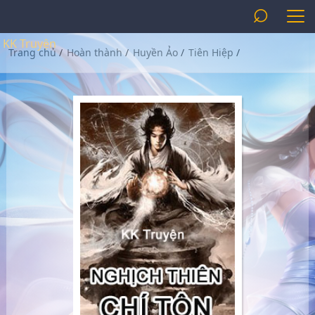
⌕
KK Truyện
Trang chủ
/
Hoàn thành
/
Huyền Ảo
/
Tiên Hiệp
/