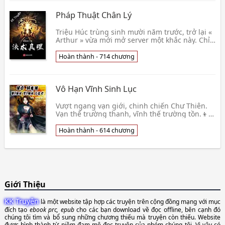
Pháp Thuật Chân Lý
Triệu Húc trùng sinh mười năm trước, trở lại «
Arthur » vừa mới mở server một khắc này. Chỉ
có hắn biết, một năm sau, Địa Cầu hủy diệt,
địa 👦 Kỳ Tích Kỳ Nguyện
Hoàn thành - 714 chương
Vô Hạn Vĩnh Sinh Lục
Vượt ngang vạn giới, chinh chiến Chư Thiên.
Vạn thế trường thanh, vĩnh thế trường tồn.👦
Thiển Mộ Lưu Thương
Hoàn thành - 614 chương
Giới Thiệu
KK Truyện
là một website tập hợp các truyện trên cộng đồng mạng với mục
đích tạo
ebook prc, epub
cho các bạn download về đọc offline, bên cạnh đó
chúng tôi tìm và bổ sung những chương thiếu mà truyện còn thiếu. Website
được hình thành từ niềm đam mê đọc truyện của nhóm chúng tôi. Vì vậy có