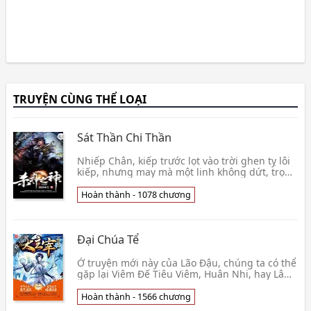
TRUYỆN CÙNG THỂ LOẠI
Sát Thần Chi Thần
Nhiếp Chân, kiếp trước lọt vào trời ghen tỵ lôi
kiếp, nhưng may mà một linh không dứt, trọng
sinh đến một cái khác thế giới khác trở thành
👦 Yến Sơn Thành Chủ
Hoàn thành - 1078 chương
Đại Chúa Tể
Ở truyện mới này của Lão Đậu, chúng ta có thể
gặp lại Viêm Đế Tiêu Viêm, Huân Nhi, hay Lâm
Động trong Vũ Động Càn Khôn Đại thiên thế
giới, n👦 Thiên Tàm Thổ Đậu
Hoàn thành - 1566 chương