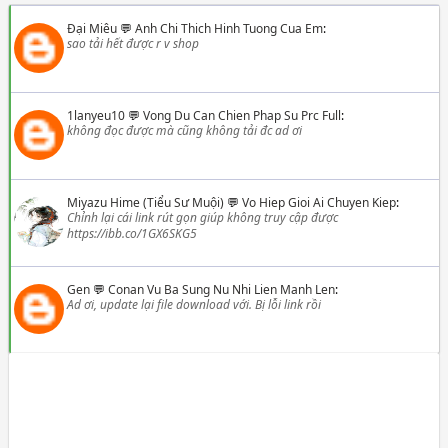
Đại Miêu
💬
Anh Chi Thich Hinh Tuong Cua Em
:
sao tải hết được r v shop
1lanyeu10
💬
Vong Du Can Chien Phap Su Prc Full
:
không đọc được mà cũng không tải đc ad ơi
Miyazu Hime (Tiểu Sư Muội)
💬
Vo Hiep Gioi Ai Chuyen Kiep
:
Chỉnh lại cái link rút gọn giúp không truy cập được
https://ibb.co/1GX6SKG5
Gen
💬
Conan Vu Ba Sung Nu Nhi Lien Manh Len
:
Ad ơi, update lại file download với. Bị lỗi link rồi