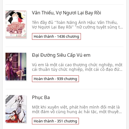
Vân Thiếu, Vợ Ngươi Lại Bay Rồi
Tên đầy đủ "Toàn Năng Ảnh Hậu: Vân Thiếu,
Vợ Ngươi Lại Bay Rồi" "nữ cường tuyệt sủng tu
tiên" nhà giàu mới nổi con gái Lâm Nhuế, từ
nhỏ đến 👦 Ngư Thất Tửu
Hoàn thành - 1436 chương
Đại Đường Siêu Cấp Vú em
Vú em là một cái cao thượng chức nghiệp, một
cái thuần túy chức nghiệp, một cái có đạo đức
chức nghiệp, một cái thoát ly hạ cấp thú vị
chức👦 Lạc Sơn Sơn
Hoàn thành - 939 chương
Phục Ba
Một khi xuyên việt, phát hiện mình đối mặt là
một đám vô cùng hung ác hải tặc, một thuyền
chờ cứu viện tù binh, mấy cái liền thuế đều
giao k👦 Ô Kiểm Đại Tiếu
Hoàn thành - 351 chương