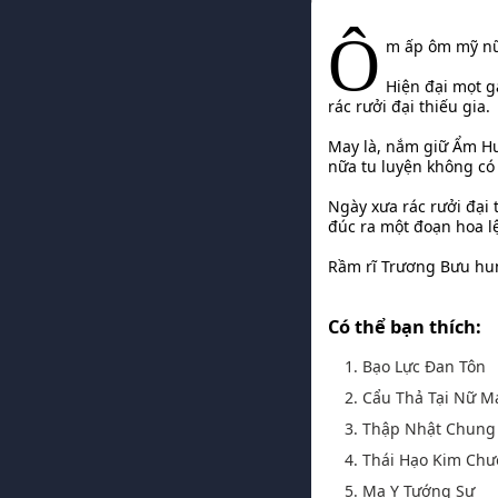
Ô
m ấp ôm mỹ nữ
Hiện đại mọt g
rác rưởi đại thiếu gia.
May là, nắm giữ Ẩm Hu
nữa tu luyện không có
Ngày xưa rác rưởi đại t
đúc ra một đoạn hoa l
Rầm rĩ Trương Bưu hun
Có thể bạn thích:
1. Bạo Lực Đan Tôn
2. Cẩu Thả Tại Nữ 
3. Thập Nhật Chung
4. Thái Hạo Kim Ch
5. Ma Y Tướng Sư