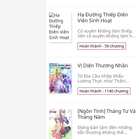
tầm Internet Tải về đọc
dị giới bên trong , loại trừ
Offline Xem thêm »
thiên phú tu luyện tốt một
Hạ Đường Thiếp Điền
chút , lại k
Viên Sinh Hoạt
Có xuyên không làm thiếp,
liền có xuyên không làm hạ
đường thiếp, vì thế Phương
Xuân Hỉ liền xuyên việt trở
Hoàn thành - 59 chương
thành một cái hạ đường
thiếp. Người khác từ chủ
nhà đi ra, còn phát an gia
Vị Diện Thương Nhân
phí, mà các nàng
Từ Địa Cầu nhập khẩu
Lương Thực nha! Thân!
Ngươi nếu không là muốn
tới mấy cân? Không mắc,
Hoàn thành - 1140 chương
chỉ cần một cái Kim Tệ!Đến
đến đến, nhìn tốt nhất
tuyết muối, tuyệt đối là
[Ngôn Tình] Tháng Tư Và
ngươi chưa từng thấy Trân
Phẩm! Người có thân phận
Tháng Năm
chuẩn bị.Đây chính là một
người được Xuyên Việt Vị
Đừng bận tâm đến những
Diện Pháp Bảo, từ mà trải
tổn thương không thể
qua Vạ
tránh khỏi trong tình