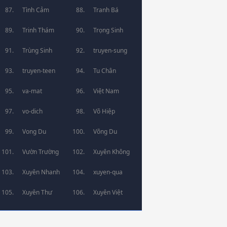
Tình Cảm
Tranh Bá
Trinh Thám
Trọng Sinh
Trùng Sinh
truyen-sung
truyen-teen
Tu Chân
va-mat
Việt Nam
vo-dich
Võ Hiệp
Vong Du
Võng Du
Vườn Trường
Xuyên Không
Xuyên Nhanh
xuyen-qua
Xuyên Thư
Xuyên Việt