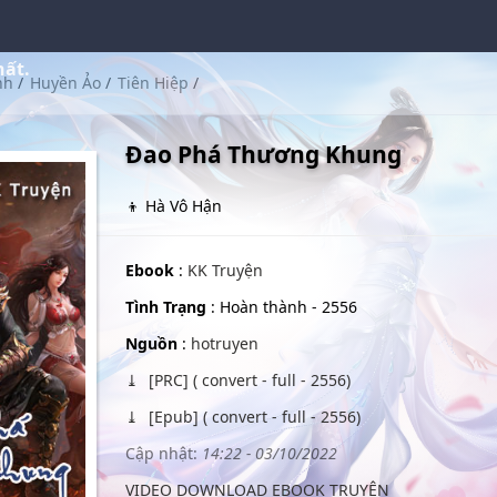
hất.
nh
/
Huyền Ảo
/
Tiên Hiệp
/
Đao Phá Thương Khung
👦 Hà Vô Hận
Ebook
:
KK Truyện
Tình Trạng
: Hoàn thành - 2556
Nguồn
:
hotruyen
[PRC] ( convert - full - 2556)
[Epub] ( convert - full - 2556)
Cập nhật:
14:22 - 03/10/2022
VIDEO DOWNLOAD EBOOK TRUYỆN