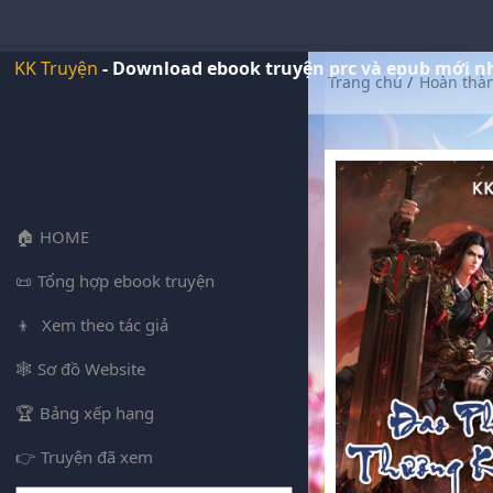
KK Truyện
- Download ebook truyện prc và epub mới n
Trang chủ
/
Hoàn thà
HOME
Tổng hợp ebook truyện
Xem theo tác giả
Sơ đồ Website
Bảng xếp hạng
Truyện đã xem