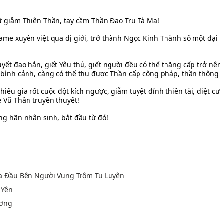
 giẫm Thiên Thần, tay cầm Thần Đao Tru Tà Ma!
ame xuyên việt qua dị giới, trở thành Ngọc Kinh Thành số một đại
yết đao hắn, giết Yêu thú, giết người đều có thể thăng cấp trở 
 bình cảnh, càng có thể thu được Thần cấp công pháp, thần thông 
hiếu gia rốt cuộc đột kích ngược, giẫm tuyệt đỉnh thiên tài, diệt cư
ệ Vũ Thần truyền thuyết!
g hãn nhân sinh, bắt đầu từ đó!
Ma Đầu Bên Người Vụng Trộm Tu Luyện
 Yên
ương