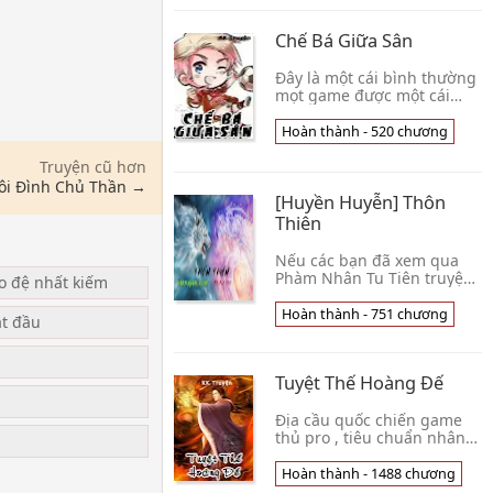
thủ hồi xuân, y thủ già
thiên . Gia tộc khí thiểu Lâm
Chế Bá Giữa Sân
Thiên, vô tình gặp được
Đây là một cái bình thường
mọt game được một cái
vương bài trước eo hệ
thống sau, chế bá giữa sân
Hoàn thành - 520 chương
cố sự. Có người hận hắn,
cũng có người thích hắn.
Truyện cũ hơn
Hắn nói: Ta chỉ có một
Lôi Đình Chủ Thần →
[Huyền Huyễn] Thôn
người vợ. Chúng MM:
Nhưng la
Thiên
Nếu các bạn đã xem qua
Phàm Nhân Tu Tiên truyện
ạo đệ nhất kiếm
và Bách Luyện Thành Tiên,
và yêu thích hai tác phẩm
Hoàn thành - 751 chương
ắt đầu
trên, thì các bạn không thể
bỏ qua tác phẩm hay không
kém: Thôn Thiên, một
Tuyệt Thế Hoàng Đế
người cô nhi vượt lên tất cả
u
những khó khăn, giành vé
vào tu tiên môn, để rồi từng
Địa cầu quốc chiến game
bước đi trên con đường tu
thủ pro , tiêu chuẩn nhân
tiên, đầy cam go thử
dân tệ chiến sĩ! Xảy ra bất
thách... Tình Trạng : [Hoàn
trắc sau , sống lại đến dị
Hoàn thành - 1488 chương
thành - 751] Nguồn : Sưu
giới. Nhưng mà , ở nơi này