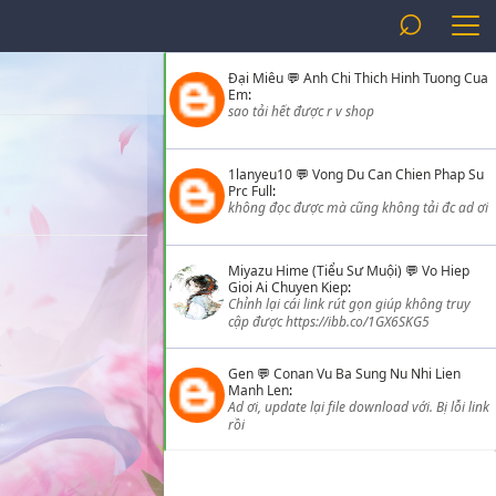
⌕
Đại Miêu
💬
Anh Chi Thich Hinh Tuong Cua
Em
:
sao tải hết được r v shop
1lanyeu10
💬
Vong Du Can Chien Phap Su
Prc Full
:
không đọc được mà cũng không tải đc ad ơi
Miyazu Hime (Tiểu Sư Muội)
💬
Vo Hiep
Gioi Ai Chuyen Kiep
:
Chỉnh lại cái link rút gọn giúp không truy
cập được https://ibb.co/1GX6SKG5
Gen
💬
Conan Vu Ba Sung Nu Nhi Lien
Manh Len
:
Ad ơi, update lại file download với. Bị lỗi link
rồi