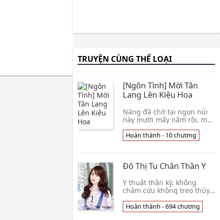
TRUYỆN CÙNG THỂ LOẠI
[Ngôn Tình] Mời Tân
Lang Lên Kiệu Hoa
Nàng đã chờ tại ngọn núi
này mười mấy năm rồi, mặc
dù, trong núi có thể chơi
đùa thỏa thích, nhưng
Hoàn thành - 10 chương
không thể cứ ở đây mãi,
nàng chán lắm rồi, nàng
muốn ra ngoài du ngoạn
Đô Thị Tu Chân Thần Y
một lần. Nàng nhớ... Thật
là nhớ... Muốn xông ra xem
một chút phồn hoa ở bên
Y thuật thần kỳ, không
ngoài, nhưng Tình Trạng :
châm cứu không treo thủy,
[Hoàn thành - 10] Nguồn :
chỉ cần một tấm Phù Lục
Mê Truyện Xem thêm »
một luồng linh khí, làm
Hoàn thành - 694 chương
người chết sống lại, diệu