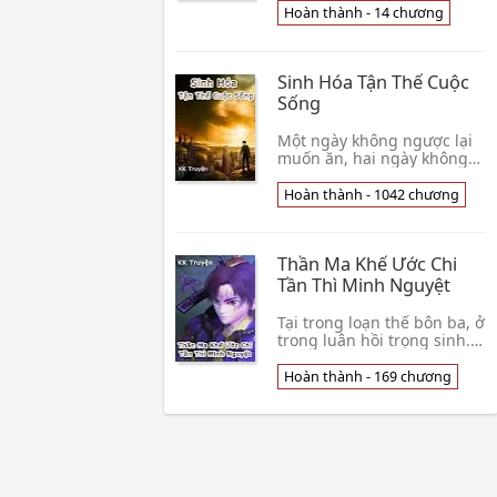
yêu.Mỗi người là một thế
Hoàn thành - 14 chương
giới.Nhưng của bạn không
giống của tôi.Đã từng rung
động mấy lần?Sẽ nhận ra
Sinh Hóa Tận Thế Cuộc
tình yêu chứ?“.…Ban đầu,
cô nghĩ
Sống
Một ngày không ngược lại
muốn ăn, hai ngày không
ngược lại muốn mặc, ba
ngày không ngược lại
Hoàn thành - 1042 chương
muốn ở, xe nhỏ không ngã
một mực đẩy, người sống,
liền muốn truy cầu hạnh
Thần Ma Khế Ước Chi
phúc. Sinh hóa nguy cơ
tiến đến,
Tần Thì Minh Nguyệt
Tại trong loạn thế bôn ba, ở
trong luân hồi trọng sinh.
Một trận cự đại tai nạn, một
cái chưa từng có xuyên việt.
Hoàn thành - 169 chương
Hắn, một cái trọng nghĩa
khí, kiên cường bất khuất
người, sẽ kinh lịch trải qua
cái nà