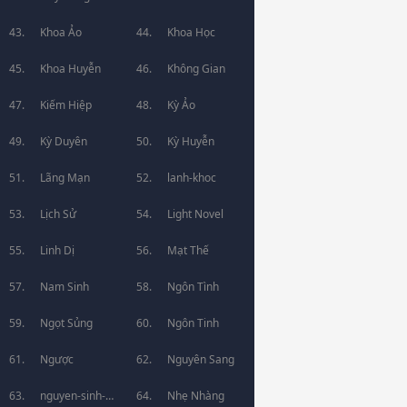
Khoa Ảo
Khoa Học
Khoa Huyễn
Không Gian
Kiếm Hiệp
Kỳ Ảo
Kỳ Duyên
Kỳ Huyễn
Lãng Mạn
lanh-khoc
Lịch Sử
Light Novel
Linh Dị
Mạt Thế
Nam Sinh
Ngôn Tình
Ngọt Sủng
Ngôn Tinh
Ngược
Nguyên Sang
nguyen-sinh-
Nhẹ Nhàng