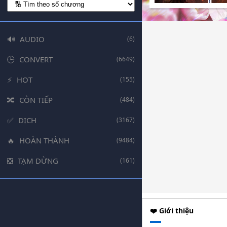
AUDIO
(6)
CONVERT
(6649)
HOT
(155)
CÒN TIẾP
(484)
DỊCH
(3167)
HOÀN THÀNH
(9484)
TẠM DỪNG
(161)
❤️ Giới thiệu