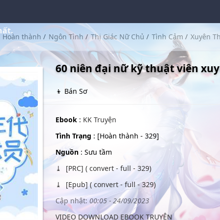
hất.
Hoàn thành
/
Ngôn Tình
/
Thị Giác Nữ Chủ
/
Tình Cảm
/
Xuyên T
60 niên đại nữ kỹ thuật viên xu
👦 Bán Sơ
Ebook
:
KK Truyện
Tình Trạng
: [Hoàn thành - 329]
Nguồn
: Sưu tầm
[PRC] ( convert - full - 329)
[Epub] ( convert - full - 329)
Cập nhật:
00:05 - 24/09/2023
VIDEO DOWNLOAD EBOOK TRUYỆN