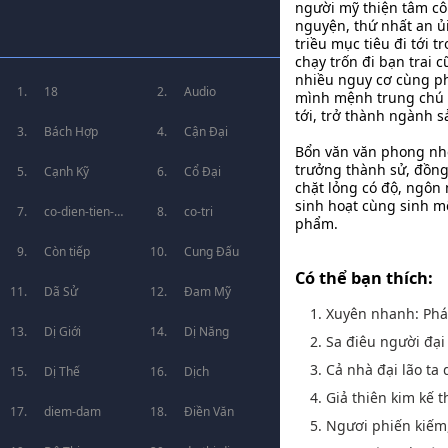
người mỹ thiện tâm cô
nguyện, thứ nhất an ủi
triều mục tiêu đi tới 
chạy trốn đi bạn trai 
nhiều nguy cơ cùng p
18
Audio
mình mệnh trung chú đ
tới, trở thành ngành sả
Bách Hợp
Cận Đại
Bổn văn văn phong nhẹ
trưởng thành sử, đồng 
Cạnh Kỹ
Cổ Đại
chặt lỏng có độ, ngôn
sinh hoạt cùng sinh mệ
co-dien-tien-
co-tri
phẩm.
hiep
Còn tiếp
Cung Đấu
Có thể bạn thích:
Dã Sử
Đam Mỹ
1. Xuyên nhanh: Phá
Dị Giới
Dị Năng
2. Sa điêu người đại
3. Cả nhà đại lão ta
Dị Thế
Dịch
4. Giả thiên kim kế 
diem-dam
Điền Văn
5. Ngươi phiến kiếm, 