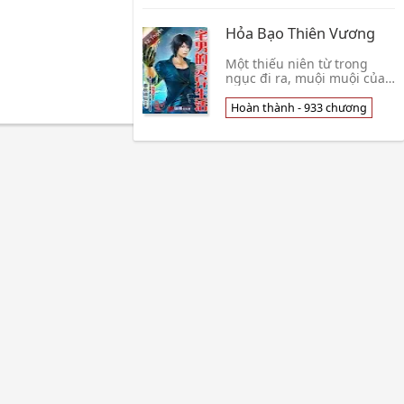
Tứ tiểu thư tr👦 Tô Tiểu
Noãn
Hỏa Bạo Thiên Vương
Một thiếu niên từ trong
ngục đi ra, muội muội của
hắn gặp bệnh nặng cho
nên hắn thế thân cho muội
Hoàn thành - 933 chương
muội của mình làm một
thành viên của trong👦 Liễu
Hạ Huy