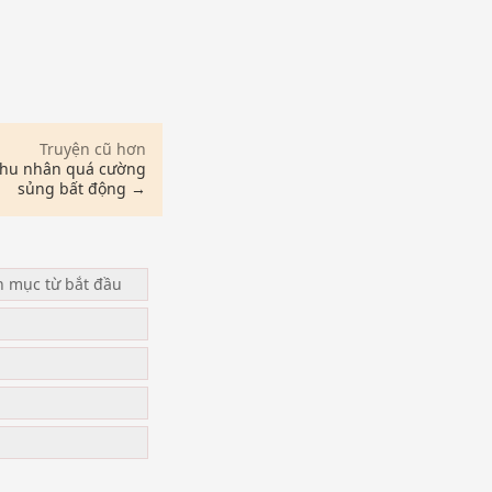
Truyện cũ hơn
 phu nhân quá cường
sủng bất động →
n mục từ bắt đầu
u