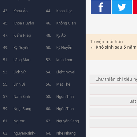
Khoa Ảo
Khoa Học
Khoa Huyễn
Không Gian
Kiếm Hiệp
Kỳ Ảo
Truyện mới hơn
← Khó sinh sau 5 năm,
Kỳ Duyên
Kỳ Huyễn
Lãng Mạn
lanh-khoc
Lịch Sử
Light Novel
Chư thiên chi tiếu 
Linh Dị
Mạt Thế
Nam Sinh
Ngôn Tình
Bắt
Ngọt Sủng
Ngôn Tinh
Ngược
Nguyên Sang
nguyen-sinh-
Nhẹ Nhàng