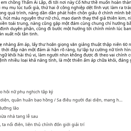
 em chồng Thẩm Ái Lập, đi tới nơi này Cố Như thề muốn hoàn thà
 mụ mụ lúc tuổi già, thứ hai ở công nghiệp dệt lĩnh vực làm ra trá
trong quá trình, nàng dần dần phát hiện chôn giấu ở chính mình b
cũ, hút máu nguyên thư nữ chủ, mạo danh thay thế giả thiên kim, nh
hiền toái trung, nàng cũng gặp một đám cùng chung chí hướng b
ịnh duyên phận, cũng đi bước một hướng tới chính mình lúc ban
n xuất nội tân tinh.
 nhàng ấm áp, lấy thư hoãn giọng văn giảng thuật thập niên 60 n
thời đắp nặn một đám ái hận rõ ràng, tự lập tự cường nữ tính hình
 ngữ khôi hài thú vị, làm người nhịn không được đi theo vai chính
nh nhiều loại khả năng tính, là một thiên ấm áp chữa khỏi, đáng 
o hôi nữ phụ nghịch tập ký
 diện, quân huấn bạo hồng / Sa điêu người đại diện, mang h...
 dưỡng lão
thừa nhà tang lễ sau
ta nổi điên, liên thủ chỉnh đốn giới giải trí