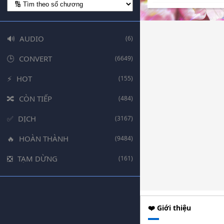
AUDIO
(6)
CONVERT
(6649)
HOT
(155)
CÒN TIẾP
(484)
DỊCH
(3167)
HOÀN THÀNH
(9484)
TẠM DỪNG
(161)
❤️ Giới thiệu