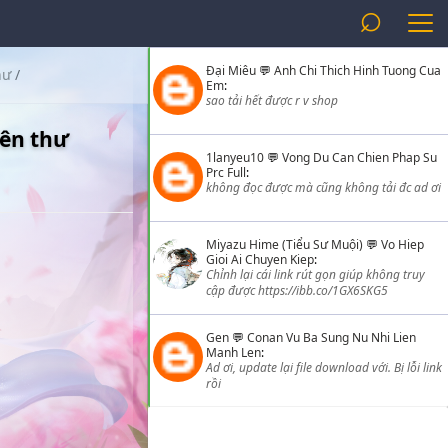
⌕
Đại Miêu
💬
Anh Chi Thich Hinh Tuong Cua
hư
/
Em
:
sao tải hết được r v shop
yên thư
1lanyeu10
💬
Vong Du Can Chien Phap Su
Prc Full
:
không đọc được mà cũng không tải đc ad ơi
Miyazu Hime (Tiểu Sư Muội)
💬
Vo Hiep
Gioi Ai Chuyen Kiep
:
Chỉnh lại cái link rút gọn giúp không truy
cập được https://ibb.co/1GX6SKG5
Gen
💬
Conan Vu Ba Sung Nu Nhi Lien
Manh Len
:
Ad ơi, update lại file download với. Bị lỗi link
rồi