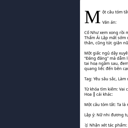
M
ột câu tóm tắ
Văn án:
Cố Như xem xong rồi m
Thẩm Ái Lập mất sớm m
thân, cũng tức giận n
Một giấc ngủ dậy xuyê
“Đăng đăng” mà dẫm lên
tai hoạ ngầm sau, đem
quang liếc đến bên cạ
Tag: Yêu sâu sắc, Làm
Từ khóa tìm kiếm: Vai
Hoa ┃ cái khác:
Một câu tóm tắt: Ta là
Lập ý: Nữ nhi đương t
🥇 Nhận xét tác phẩm: