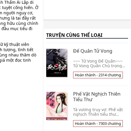
nh Thẩm Ái Lập di
c tuyệt cống hiến. Ở
ên người nguy cơ,
ưng là tại đây rất
ằng hữu cùng chính
 đầu mục tiêu đi
TRUYỆN CÙNG THỂ LOẠI
ữ kỹ thuật viên
 tượng, tình tiết
Đế Quân Tử Vong
 cùng nhau thăm dò
giá một đọc tinh
~~~ Tử Vong Đế Quân~~~
Tử Vong Quân Chủ trọng
sinh trở về, nhấc lên mãnh
liệt hơn Tử Vong gió bão.
Hoàn thành - 2314 chương
Cảnh giới: Võ Đồ, Võ Sĩ, Võ
Sư, Võ Linh, 👦 Tiểu Thụ
Kiên Cường
Phế Vật Nghịch Thiên
Tiểu Thư
Tà vương truy vợ: Phế vật
nghịch Thiên tiểu thư
Nàng, 21 thế kỷ kim bài sát
thủ, lại mang là Tô phủ
Hoàn thành - 7303 chương
không...nhất dùng củi mục