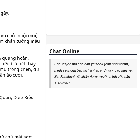
ngày.
 nam chủ muội muội
iếm chân tướng mẫu
Chat Online
n quang hoàn,
 tiêu trừ hết thảy
Các truyện mà các bạn yêu cầu (cập nhật thêm),
 mụ trong chén, dư
mình sẽ thông báo tại
FanFace
. Vì vậy, các bạn nên
ân áo cưới.
like Facebook để nhận được truyện mình yêu cầu.
THANKS !
 Quân, Diệp Kiêu
 nữ chủ mất sớm