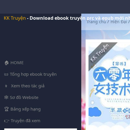
KK Truyện
- Download ebook truyện prc và epub mới n
Trang chủ
/
Hiện Đại
/
HOME
Tổng hợp ebook truyện
Xem theo tác giả
Sơ đồ Website
Bảng xếp hạng
Truyện đã xem