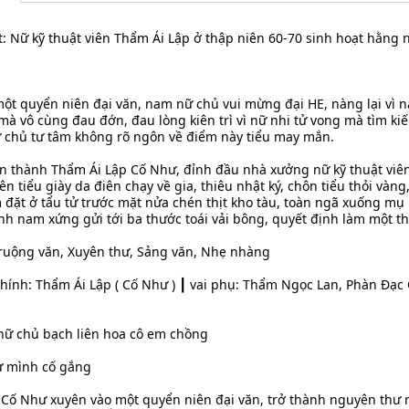
t: Nữ kỹ thuật viên Thẩm Ái Lập ở thập niên 60-70 sinh hoạt hằng 
ột quyển niên đại văn, nam nữ chủ vui mừng đại HE, nàng lại vì
à vô cùng đau đớn, đau lòng kiên trì vì nữ nhi tử vong mà tìm k
ữ chủ tư tâm không rõ ngôn về điểm này tiểu may mắn.
n thành Thẩm Ái Lập Cố Như, đỉnh đầu nhà xưởng nữ kỹ thuật viê
 tiểu giày da điên chạy về gia, thiêu nhật ký, chôn tiểu thỏi vàng,
 đặt ở tẩu tử trước mặt nửa chén thịt kho tàu, toàn ngã xuống mụ
nh nam xứng gửi tới ba thước toái vải bông, quyết định làm một th
 ruộng văn, Xuyên thư, Sảng văn, Nhẹ nhàng
 chính: Thẩm Ái Lập ( Cố Như ) ┃ vai phụ: Thẩm Ngọc Lan, Phàn Đạc
 nữ chủ bạch liên hoa cô em chồng
ự mình cố gắng
 Cố Như xuyên vào một quyển niên đại văn, trở thành nguyên thư