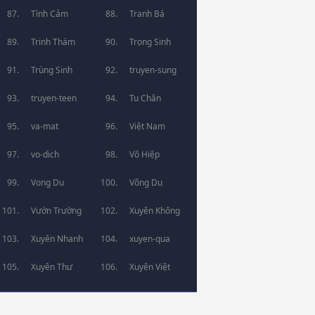
Tình Cảm
Tranh Bá
Trinh Thám
Trọng Sinh
Trùng Sinh
truyen-sung
truyen-teen
Tu Chân
va-mat
Việt Nam
vo-dich
Võ Hiệp
Vong Du
Võng Du
Vườn Trường
Xuyên Không
Xuyên Nhanh
xuyen-qua
Xuyên Thư
Xuyên Việt