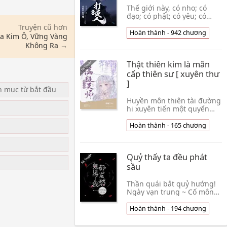
Thế giới này, có nho; có
đạo; có phật; có yêu; có
thuật sĩ. Tốt nghiệp trường
Truyện cũ hơn
cảnh sát Hứa Thất An yếu
Hoàn thành - 942 chương
Ba Kim Ô, Vững Vàng
ớt tỉnh lại, phát hiện chính
Không Ra →
mình thâ👦 Mại Báo Tiểu
Lang Quân
Thật thiên kim là mãn
cấp thiên sư [ xuyên thư
]
n mục từ bắt đầu
Huyền môn thiên tài đường
hi xuyên tiến một quyển
thật giả thiên kim văn,
thành bị thân cha ác ý thay
u
Hoàn thành - 165 chương
đổi thật thiên kim. Thư
trung đường hi👦 Đường Tê
Quỷ thấy ta đều phát
sầu
Thần quái bắt quỷ hướng!
Ngày vạn trung ~ Cố mông
một giấc ngủ dậy, trong
đầu trống rỗng, không có
Hoàn thành - 194 chương
bất luận cái gì ký ức. Mà
thân thể của nà👦 Nguyệt