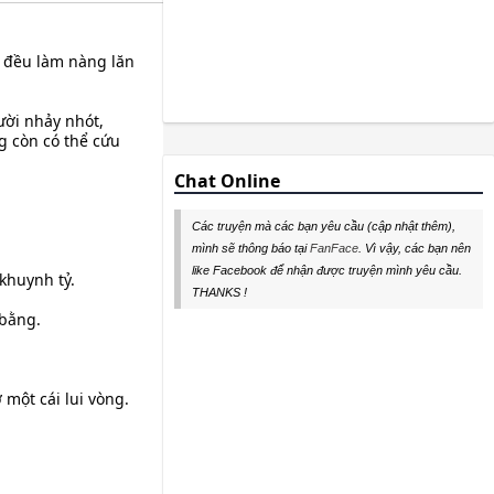
i đều làm nàng lăn
ười nhảy nhót,
g còn có thể cứu
Chat Online
Các truyện mà các bạn yêu cầu (cập nhật thêm),
mình sẽ thông báo tại
FanFace
. Vì vậy, các bạn nên
like Facebook để nhận được truyện mình yêu cầu.
khuynh tỷ.
THANKS !
 bằng.
 một cái lui vòng.