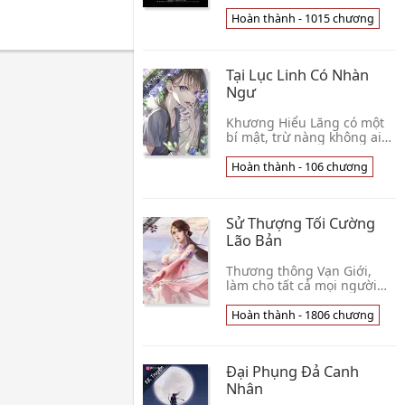
trẻ con, chuẩn bị đầy đủ,
mà khổ rồi Ivan trực tiếp
Hoàn thành - 1015 chương
xuyên qua đến phân viện
nghi lễ hội trườn👦 Thuần
Khiết Tiểu Thiên Sứ
Tại Lục Linh Có Nhàn
Ngư
Khương Hiểu Lăng có một
bí mật, trừ nàng không ai
biết. Đó chính là tại nàng
mười bảy tuổi sinh nhật,
Hoàn thành - 106 chương
trong đầu bỗng nhiên xuất
hiện gọi là 👦 Dữu Tô
Sử Thượng Tối Cường
Lão Bản
Thương thông Vạn Giới,
làm cho tất cả mọi người
làm công cho ta. Chu
Dương ngoài ý muốn thu
Hoàn thành - 1806 chương
hoạch được Vạn Giới cửa
hàng hệ thống, giao dịch👦
Nam Cực Liệt Nhật
Đại Phụng Đả Canh
Nhân