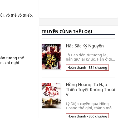
i, vô thê vô thiếp,
TRUYỆN CÙNG THỂ LOẠI
Hắc Sắc Kỷ Nguyên
Tô Hạo đến từ tương lai,
hần tượng thế
hắn giữ lại ký ức. Hắn ở đi
hần, chỉ nghĩ ——
bước một làm ruộng, làm
tương lai người sinh hoạt
Hoàn thành - 834 chương
càng thêm tốt đẹp, hắn là
Côn Minh vư👦 Hắc Thiên
Ma Thần
Hồng Hoang: Ta Hạo
Thiên Tuyệt Không Thoái
Vị
Lý Diệp xuyên qua Hồng
Hoang thế giới, thành mỗ
mỗ không đau cữu cữu
không thích coi cửa đồng tử
Hoàn thành - 350 chương