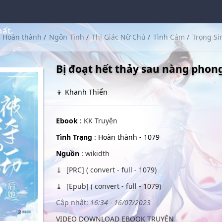
hất.
Hoàn thành
/
Ngôn Tình
/
Thị Giác Nữ Chủ
/
Tình Cảm
/
Trọng Si
Bị đoạt hết thảy sau nàng phong
👦 Khanh Thiển
Ebook
:
KK Truyện
Tình Trạng
: Hoàn thành - 1079
Nguồn
:
wikidth
[PRC] ( convert - full - 1079)
[Epub] ( convert - full - 1079)
Cập nhật:
16:34 - 16/07/2023
VIDEO DOWNLOAD EBOOK TRUYỆN