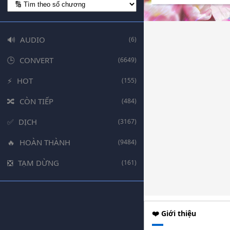
AUDIO
(6)
CONVERT
(6649)
HOT
(155)
CÒN TIẾP
(484)
DỊCH
(3167)
HOÀN THÀNH
(9484)
TẠM DỪNG
(161)
❤️ Giới thiệu