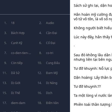
Sách sử ghi lại, dận h
Hắn hoàn mỹ cường đại,
vô tử vô tôn, là vô s
18
Audio
Không người biết hiểu,
Bách Hợp
Cận Đại
Lúc này đây, hắn thấy 
Cạnh Kỹ
Cổ Đại
·
co-dien-tien-
co-tri
Sau đó không lâu dận 
nhưng liền tại bên ng
hiep
Còn tiếp
Cung Đấu
Tư đỡ khuynh: Nỗ lực 
Dã Sử
Đam Mỹ
Dận hoàng: Lấy thân 
Dị Giới
Dị Năng
Tư đỡ khuynh:??
Dị Thế
Dịch
Ta một lòng vì nước l
diem-dam
Điền Văn
Phiền toái thần tượng l