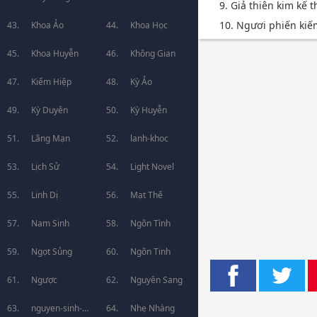
9. Giả thiên kim kế 
10. Ngươi phiến kiếm,
Khoa Ảo
Khoa Học
Khoa Huyễn
Không Gian
Kiếm Hiệp
Kỳ Ảo
Kỳ Duyên
Kỳ Huyễn
Lãng Mạn
lanh-khoc
Lịch Sử
Light Novel
Linh Dị
Mạt Thế
Nam Sinh
Ngôn Tình
Ngọt Sủng
Ngôn Tinh
Ngược
Nguyên Sang
nguyen-sinh-
Nhẹ Nhàng