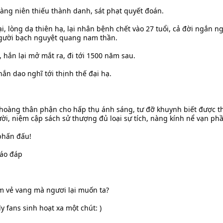
oàng niên thiếu thành danh, sát phạt quyết đoán.
 lòng dạ thiên hạ, lại nhân bệnh chết vào 27 tuổi, cả đời ngắn ngủ
ố người bạch nguyệt quang nam thần.
 hắn lại mở mắt ra, đi tới 1500 năm sau.
hắn dao nghĩ tới thịnh thế đại hạ.
hoàng thân phận cho hấp thụ ánh sáng, tư đỡ khuynh biết được t
ười, niệm cập sách sử thượng đủ loại sự tích, nàng kính nể vạn p
phấn đấu!
báo đáp
àm vẻ vang mà ngươi lại muốn ta?
y fans sinh hoạt xa một chút: )