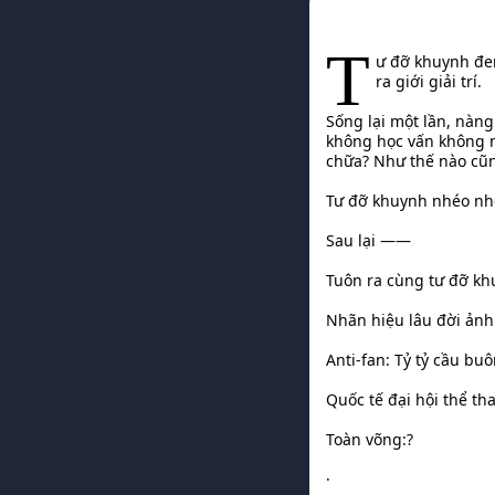
T
ư đỡ khuynh đem
ra giới giải trí.
Sống lại một lần, nàng
không học vấn không n
chữa? Như thế nào cũ
Tư đỡ khuynh nhéo nh
Sau lại ——
Tuôn ra cùng tư đỡ khu
Nhãn hiệu lâu đời ảnh 
Anti-fan: Tỷ tỷ cầu b
Quốc tế đại hội thể th
Toàn võng:?
·