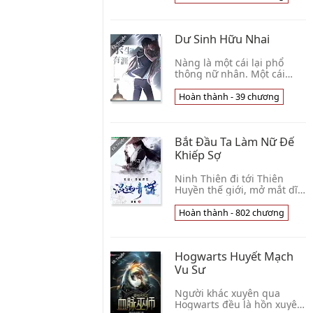
Hạo Thiên! Giờ này khắc
này, Vu Yêu quyết c👦
Truyện Kỳ Giáo Trường
Dư Sinh Hữu Nhai
Nàng là một cái lại phổ
thông nữ nhân. Một cái
trọng nam khinh nữ
nguyên sinh gia đình, một
Hoàn thành - 39 chương
phần tiền lương mỏng
manh công tác, một cái
trầm👦 Mặc Thư Bạch
Bắt Đầu Ta Làm Nữ Đế
Khiếp Sợ
Ninh Thiên đi tới Thiên
Huyền thế giới, mở mắt dĩ
nhiên là nữ tử khuê phòng
? Chờ 1 chút , đây là cái gì
Hoàn thành - 802 chương
tình huống ? Thân là phế
phẩm hắn, 👦 Cách Giang
Hogwarts Huyết Mạch
Vu Sư
Người khác xuyên qua
Hogwarts đều là hồn xuyên