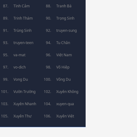
Tình Cảm
Tranh Bá
Trinh Thám
Trọng Sinh
Trùng Sinh
truyen-sung
truyen-teen
Tu Chân
va-mat
Việt Nam
vo-dich
Võ Hiệp
Vong Du
Võng Du
Vườn Trường
Xuyên Không
Xuyên Nhanh
xuyen-qua
Xuyên Thư
Xuyên Việt