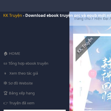
KK Truyện
- Download ebook truyện prc và epub mới n
Trang chủ
/
Hiện Đại
/
HOME
Tổng hợp ebook truyện
Xem theo tác giả
Sơ đồ Website
Bảng xếp hạng
Truyện đã xem