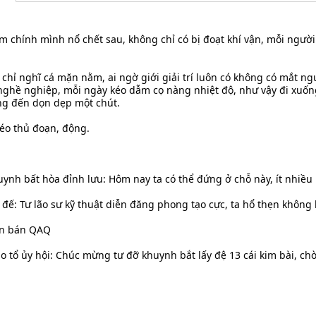
 chính mình nổ chết sau, không chỉ có bị đoạt khí vận, mỗi ngườ
 chỉ nghĩ cá mặn nằm, ai ngờ giới giải trí luôn có không có mắt ng
ghề nghiệp, mỗi ngày kéo dẫm cọ nàng nhiệt độ, như vậy đi xuốn
ng đến dọn dẹp một chút.
éo thủ đoạn, động.
ynh bất hòa đỉnh lưu: Hôm nay ta có thể đứng ở chỗ này, ít nhiều 
đế: Tư lão sư kỹ thuật diễn đăng phong tạo cực, ta hổ thẹn không
uôn bán QAQ
ao tổ ủy hội: Chúc mừng tư đỡ khuynh bắt lấy đệ 13 cái kim bài, chờ