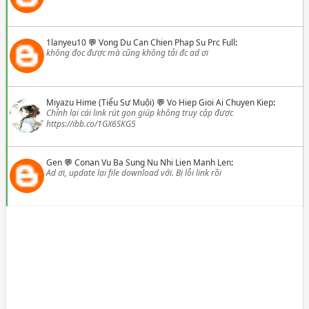
1lanyeu10
💬
Vong Du Can Chien Phap Su Prc Full
:
không đọc được mà cũng không tải đc ad ơi
Miyazu Hime (Tiểu Sư Muội)
💬
Vo Hiep Gioi Ai Chuyen Kiep
:
Chỉnh lại cái link rút gọn giúp không truy cập được
https://ibb.co/1GX6SKG5
Gen
💬
Conan Vu Ba Sung Nu Nhi Lien Manh Len
:
Ad ơi, update lại file download với. Bị lỗi link rồi