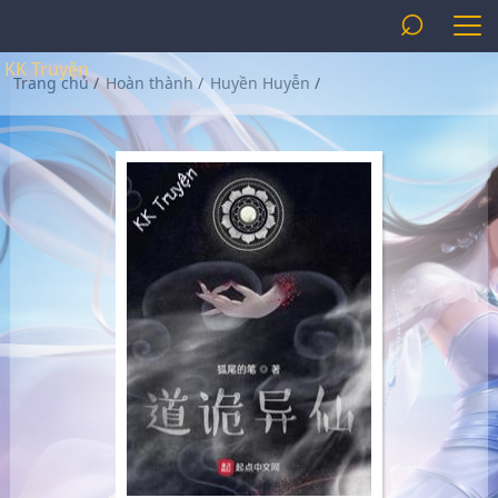
⌕
KK Truyện
Trang chủ
/
Hoàn thành
/
Huyền Huyễn
/