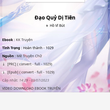
Đạo Quỷ Dị Tiên
👦 Hồ Vĩ Bút
Ebook
:
KK Truyện
Tình Trạng
: Hoàn thành - 1029
Nguồn
:
Mê Truyện Chữ
[PRC] ( convert - full - 1029)
[Epub] ( convert - full - 1029)
Cập nhật:
14:29 - 03/07/2023
VIDEO DOWNLOAD EBOOK TRUYỆN