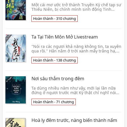
Một cái mơ ước trở thành Truyền Kỳ chế tạp sư
Thiếu Niên, bị chính mình sinh động Tinh
Thần Lực làm phức tạp, chỉ có thể trở thành
nhất danh👦 Tư Văn Miêu Thúc
Hoàn thành - 310 chương
Ta Tại Tiên Môn Mở Livestream
"Nói ra các ngươi khả năng không tin, ta xuyên
qua rồi." Hắn nằm ở trời xanh mây trắng hạ,
gối một cái to lớn quất mèo, nhàn nhã tự tại
nói.👦 Đàm Hoa Lạc
Hoàn thành - 138 chương
Nơi sâu thẳm trong đêm
Ta dùng nhiều năm như vậy, mới lại lần nữa
đứng ở ngươi trước mặt Kỳ thật chỉ nghĩ nói
một câu, ta rất nhớ ngươi Ngươi thì sao? Đô thị
hiện 👦 Hoài Thượng
Hoàn thành - 71 chương
Hoà ly đêm trước, nàng biến thành nấm