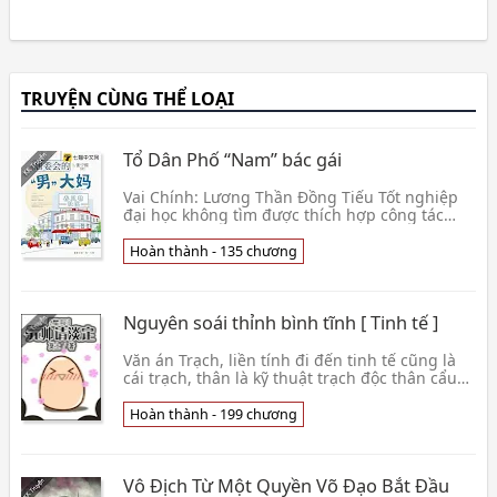
TRUYỆN CÙNG THỂ LOẠI
Tổ Dân Phố “Nam” bác gái
Vai Chính: Lương Thần Đồng Tiếu Tốt nghiệp
đại học không tìm được thích hợp công tác
nam thanh niên Lương Thần, ở nhà người cực
lực đề cử hạ👦 Trương Ninh Hi
Hoàn thành - 135 chương
Nguyên soái thỉnh bình tĩnh [ Tinh tế ]
Văn án Trạch, liền tính đi đến tinh tế cũng là
cái trạch, thân là kỹ thuật trạch độc thân cẩu
Ngũ Tử Mặc tỏ vẻ không hề áp lực, chỉ cần có i
👦 Mạc Thổ
Hoàn thành - 199 chương
Vô Địch Từ Một Quyền Võ Đạo Bắt Đầu