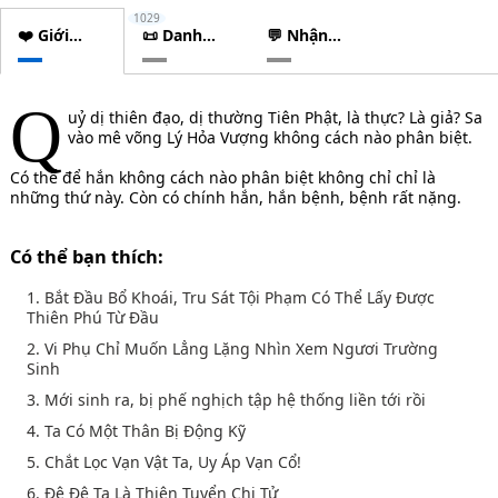
1029
❤️ Giới
📜 Danh
💬 Nhận
thiệu
sách
xét
chương
Q
uỷ dị thiên đạo, dị thường Tiên Phật, là thực? Là giả? Sa
vào mê võng Lý Hỏa Vượng không cách nào phân biệt.
Có thể để hắn không cách nào phân biệt không chỉ chỉ là
những thứ này. Còn có chính hắn, hắn bệnh, bệnh rất nặng.
Có thể bạn thích:
1. Bắt Đầu Bổ Khoái, Tru Sát Tội Phạm Có Thể Lấy Được
Thiên Phú Từ Đầu
2. Vi Phụ Chỉ Muốn Lẳng Lặng Nhìn Xem Ngươi Trường
Sinh
3. Mới sinh ra, bị phế nghịch tập hệ thống liền tới rồi
4. Ta Có Một Thân Bị Động Kỹ
5. Chắt Lọc Vạn Vật Ta, Uy Áp Vạn Cổ!
6. Đệ Đệ Ta Là Thiên Tuyển Chi Tử