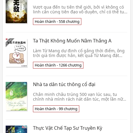
Vượt qua đến tu tiên thế giới, bởi vì không có
linh căn cùng tiên đạo vô duyên, chỉ có thể tu
luyện phàm nhân võ học. Nhưng Hạ Vô Cực
phát h👦 Trần Ngạo
Hoàn thành - 558 chương
Ta Thật Không Muốn Nằm Thắng A
Làm Từ Mang dự định cố gắng thời điểm, ông
trời già tìm được hắn, kết quả Từ Mang đặt
một cái rất rắm thối, ông trời già bị hun đi . .
Từ đâ👦 Thái Bạch Miêu
Hoàn thành - 1266 chương
Nhà ta dân túc thông cổ đại
Chân minh châu trúng 500 vạn lúc sau, tu
chỉnh nhà mình rách nát dân túc, một lần nữa
khai trương. Dân túc khai trương ngày đầu
tiên, tới mộ👦 Hương Tô Lật
Hoàn thành - 99 chương
Thực Vật Chế Tạp Sư Truyền Kỳ