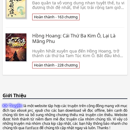
Đạo quân tạ vô vọng dung nhan tuyệt thế, tu vi
đương thời đệ nhất, thế lực trải rộng tam giới,
nhân xưng thiên hạ cộng chủ. Luyến mộ hắn
hồn👦 Thanh Hoa Nhiên
Hoàn thành - 163 chương
Hồng Hoang: Cái Thứ Ba Kim Ô, Lại Là
Mãng Phu
Huyền Nhất xuyên qua đến Hồng Hoang, trở
thành cái thứ ba Tam Túc Kim Ô. Bắt đầu khóa
lại mạnh nhất chiến thần hệ thống, mở ra tân
thủ gói q👦 Tây Bá Lợi Á Tiểu Hỏa Kê
Hoàn thành - 228 chương
Giới Thiệu
KK Truyện
là một website tập hợp các truyện trên cộng đồng mạng với mục
đích tạo
ebook prc, epub
cho các bạn download về đọc offline, bên cạnh đó
chúng tôi tìm và bổ sung những chương thiếu mà truyện còn thiếu. Website
được hình thành từ niềm đam mê đọc truyện của nhóm chúng tôi. Vì vậy có
những truyện mà nhóm chưa kịp cập nhật, các bạn hãy thông báo nhanh cho
chúng tôi qua
FanFace
để chúng tôi cập nhật ngay và luôn. Thanks !