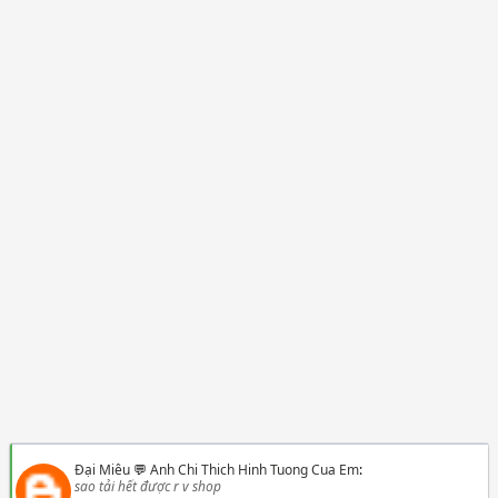
Đại Miêu
💬
Anh Chi Thich Hinh Tuong Cua Em
:
sao tải hết được r v shop