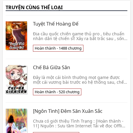
TRUYỆN CÙNG THỂ LOẠI
Tuyệt Thế Hoàng Đế
Địa cầu quốc chiến game thủ pro , tiêu chuẩn
nhân dân tệ chiến sĩ! Xảy ra bất trắc sau , sống
lại đến dị giới. Nhưng mà , ở nơi này dị giới
bên trong , loại trừ thiên phú tu luyện tốt một
Hoàn thành - 1488 chương
chút , lại k
Chế Bá Giữa Sân
Đây là một cái bình thường mọt game được
một cái vương bài trước eo hệ thống sau, chế
bá giữa sân cố sự. Có người hận hắn, cũng có
người thích hắn. Hắn nói: Ta chỉ có một người
Hoàn thành - 520 chương
vợ. Chúng MM: Nhưng la
[Ngôn Tình] Đêm Săn Xuân Sắc
Chưa có giới thiệu Tình Trạng : [Hoàn thành -
11] Nguồn : Sưu tầm Internet Tải về đọc Offline
Xem thêm »