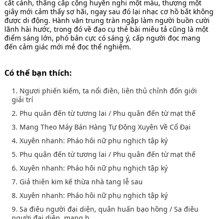
cất cánh, thăng cấp cộng huyền nghi một màu, thượng một
giây mới cảm thấy sợ hãi, ngay sau đó lại nhạc cơ hồ bắt không
được di động. Hành văn trung tràn ngập làm người buồn cười
lãnh hài hước, trong đó về đạo cụ thẻ bài miêu tả cũng là một
điểm sáng lớn, phó bản cực có sáng ý, cấp người đọc mang
đến cảm giác mới mẻ đọc thể nghiệm.
Có thể bạn thích:
1. Ngươi phiến kiếm, ta nổi điên, liên thủ chỉnh đốn giới
giải trí
2. Phu quân đến từ tương lai / Phu quân đến từ mạt thế
3. Mang Theo Máy Bán Hàng Tự Động Xuyên Về Cổ Đại
4. Xuyên nhanh: Pháo hôi nữ phụ nghịch tập ký
5. Phu quân đến từ tương lai / Phu quân đến từ mạt thế
6. Xuyên nhanh: Pháo hôi nữ phụ nghịch tập ký
7. Giả thiên kim kế thừa nhà tang lễ sau
8. Xuyên nhanh: Pháo hôi nữ phụ nghịch tập ký
9. Sa điêu người đại diện, quân huấn bạo hồng / Sa điêu
người đại diện, mang h...