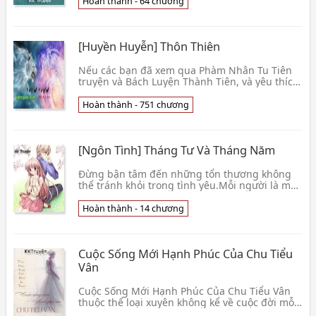
chết” luôn lừ lừ xuất hiện trong những tình
Hoàn thành - 64 chương
huống trớ trêu. Vốn là hai kiểu
[Huyền Huyễn] Thôn Thiên
Nếu các bạn đã xem qua Phàm Nhân Tu Tiên
truyện và Bách Luyện Thành Tiên, và yêu thích
hai tác phẩm trên, thì các bạn không thể bỏ
qua tác phẩm hay không kém: Thôn Thiên, một
Hoàn thành - 751 chương
người cô nhi vượt lên tất cả những khó khăn,
giành vé vào tu tiên môn, để rồi từng bước đi
trên con đường tu tiên, đầy cam go thử
[Ngôn Tình] Tháng Tư Và Tháng Năm
thách... Tình Trạng : [Hoàn thành - 751] Nguồn
: Sưu tầm Internet Tải về đọc Offline Xem thêm
»
Đừng bận tâm đến những tổn thương không
thể tránh khỏi trong tình yêu.Mỗi người là một
thế giới.Nhưng của bạn không giống của
tôi.Đã từng rung động mấy lần?Sẽ nhận ra tình
Hoàn thành - 14 chương
yêu chứ?“.…Ban đầu, cô nghĩ
Cuộc Sống Mới Hạnh Phúc Của Chu Tiểu
Vân
Cuộc Sống Mới Hạnh Phúc Của Chu Tiểu Vân
thuộc thể loại xuyên không kể về cuộc đời mỗi
người, ai chưa từng có những tiếc nuối không