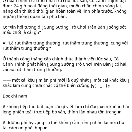
Ở hoàn thành cái thứ nhất trò chơi lúc sau, Cố Cảnh Thịnh đạt
được 24 giờ hoạt động thời gian, muốn chân chính sống lại,
nàng cần thiết ở thời gian hoàn toàn về linh phía trước, không
ngừng thông quan tân phó bản.
Q: “Xin hỏi tưởng ở [ Sung Sướng Trò Chơi Trên Bàn ] sống sót
mấu chốt là cái gì?”
A: “Là rút thăm trúng thưởng, rút thăm trúng thưởng, cùng với
rút thăm trúng thưởng.”
Ở thành công thăng cấp chính thức thành viên lúc sau, Cố
Cảnh Thịnh phát hiện [ Sung Sướng Trò Chơi Trên Bàn ] có hai
cái ao rút thăm trúng thưởng.
—— một cái kêu [ miễn phí mới là quý nhất ], một cái khác kêu [
khắc kim cũng chưa chắc có thể biến cường ]╮(￣_￣)╭.
Đọc chỉ nam
# không tiếp thu bất luận cái gì viết làm chỉ đạo, xem không hài
lòng phiền toái trực tiếp bỏ văn, thỉnh lẫn nhau tôn trọng #
# dưỡng phì hy vọng có thể không cần riêng nhắn lại nói cho
ta, cảm ơn phối hợp #