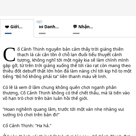
167
❤️ Giới
📜 Danh
💬 Nhận
thiệu
sách
xét
chương
C
ố Cảnh Thịnh nguyên bản cảm thấy trời giáng thiên
thạch là cái cận tồn ở chỗ lạn đuôi tiểu thuyết cảnh
tượng, không nghĩ tới một ngày kia sẽ làm chính mình
gặp gỡ, từ trên trời giáng xuống thế tới rào rạt còn mang theo
thiêu đốt debuff thật lớn hòn đá làm nàng chỉ tới kịp hô to một
tiếng “Bỏ hố không phải ta” liền thanh máu về linh.
Có lẽ là xem ở lâm chung không quên chơi ngạnh phân
thượng, Cố Cảnh Thịnh không có thể chết thấu, mà là tiến vào
vô hạn trò chơi trên bàn luân hồi thế giới.
“Hoan nghênh quang lâm, trước tới một ván nhẹ nhàng vui
sướng trò chơi trên bàn đi!”
Cố Cảnh Thịnh: “Ha hả.”