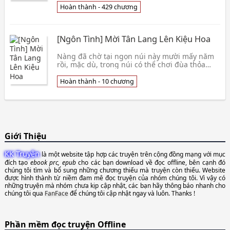
cách nào bù đắp nổi? Bỏ học sớm, yêu sớm, kết
Hoàn thành - 429 chương
hôn, sinh con sớm, khó
[Ngôn Tình] Mời Tân Lang Lên Kiệu Hoa
Nàng đã chờ tại ngọn núi này mười mấy năm
rồi, mặc dù, trong núi có thể chơi đùa thỏa
thích, nhưng không thể cứ ở đây mãi, nàng
chán lắm rồi, nàng muốn ra ngoài du ngoạn
Hoàn thành - 10 chương
một lần. Nàng nhớ... Thật là nhớ... Muốn xông
ra xem một chút phồn hoa ở bên ngoài, nhưng
Tình Trạng : [Hoàn thành - 10] Nguồn : Mê
Truyện Xem thêm »
Giới Thiệu
KK Truyện
là một website tập hợp các truyện trên cộng đồng mạng với mục
đích tạo
ebook prc, epub
cho các bạn download về đọc offline, bên cạnh đó
chúng tôi tìm và bổ sung những chương thiếu mà truyện còn thiếu. Website
được hình thành từ niềm đam mê đọc truyện của nhóm chúng tôi. Vì vậy có
những truyện mà nhóm chưa kịp cập nhật, các bạn hãy thông báo nhanh cho
chúng tôi qua
FanFace
để chúng tôi cập nhật ngay và luôn. Thanks !
Phần mềm đọc truyện Offline