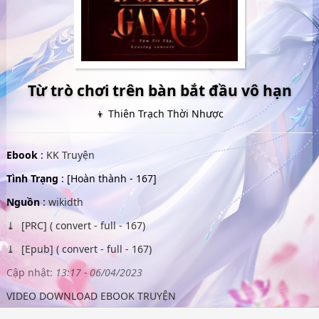
Từ trò chơi trên bàn bắt đầu vô hạn
👦 Thiên Trạch Thời Nhược
Ebook
:
KK Truyện
Tình Trạng
: [Hoàn thành - 167]
Nguồn
:
wikidth
[PRC] ( convert - full - 167)
[Epub] ( convert - full - 167)
Cập nhật:
13:17 - 06/04/2023
VIDEO DOWNLOAD EBOOK TRUYỆN