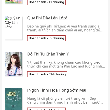
Hoàn thành - 11
chương
Quý Phi Dậy Lên Lớp!
Đạo hệ quý phi Tứ Liên: Ai yêu tranh sủng ai
tranh, ai thích ăn dấm chua ai ăn, hoàng đế
thích đi chỗ nào đi chỗ nào, đừng làm trở ngại
bản cung ăn điểm tâm. Quý phi có một bí mật,
Hoàn thành - 85 chương
chính mình buổi tối ngủ sau, hội xuyên việt
đến thế giới kia đi, nàng ở nơi đó học trung
học, thành tích trong ban đếm
Đô Thị Tu Chân Thần Y
Y thuật thần kỳ, không châm cứu không treo
thủy, chỉ cần một tấm Phù Lục một luồng linh
khí, làm người chết sống lại, diệu thủ hồi xuân,
y thủ già thiên . Gia tộc khí thiểu Lâm Thiên, vô
Hoàn thành - 694 chương
tình gặp được
[Ngôn Tình] Hoa Hồng Sớm Mai
Nàng là cô phóng viên trẻ trung xinh đẹp
đang chìm đắm trong hạnh phúc bên người
chồng sắp cưới; chàng là anh sếp “mặt người