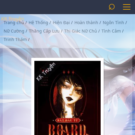
⌕
KK Truyện
Trang chủ
/
Hệ Thống
/
Hiện Đại
/
Hoàn thành
/
Ngôn Tình
/
Nữ Cường
/
Thăng Cấp Lưu
/
Thị Giác Nữ Chủ
/
Tình Cảm
/
Trinh Thám
/