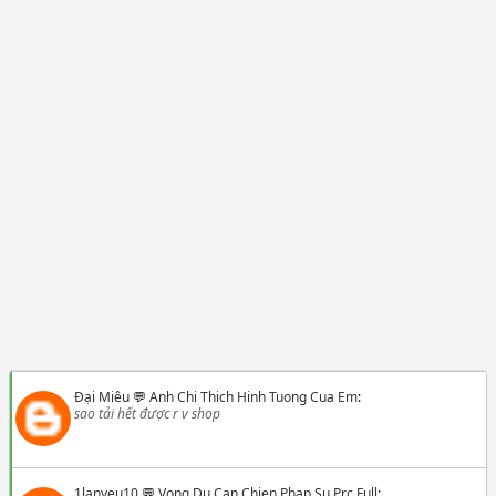
Đại Miêu
💬
Anh Chi Thich Hinh Tuong Cua Em
:
sao tải hết được r v shop
1lanyeu10
💬
Vong Du Can Chien Phap Su Prc Full
: