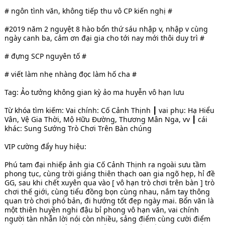
# ngôn tình văn, không tiếp thu vô CP kiến nghị #
#2019 năm 2 nguyệt 8 hào bổn thứ sáu nhập v, nhập v cùng
ngày canh ba, cảm ơn đại gia cho tới nay mới thôi duy trì #
# đựng SCP nguyên tố #
# viết làm nhẹ nhàng đọc làm hố cha #
Tag: Ảo tưởng không gian kỳ ảo ma huyễn vô hạn lưu
Từ khóa tìm kiếm: Vai chính: Cố Cảnh Thịnh ┃ vai phụ: Hạ Hiểu
Vân, Vệ Gia Thời, Mộ Hữu Đường, Thương Mân Nga, vv ┃ cái
khác: Sung Sướng Trò Chơi Trên Bàn chúng
VIP cường đẩy huy hiệu:
Phú tam đại nhiếp ảnh gia Cố Cảnh Thịnh ra ngoài sưu tầm
phong tục, cùng trời giáng thiên thạch oan gia ngõ hẹp, hỉ đề
GG, sau khi chết xuyên qua vào [ vô hạn trò chơi trên bàn ] trò
chơi thế giới, cùng tiểu đồng bọn cùng nhau, nắm tay thông
quan trò chơi phó bản, đi hướng tốt đẹp ngày mai. Bổn văn là
một thiên huyền nghi đậu bỉ phong vô hạn văn, vai chính
người tàn nhẫn lời nói còn nhiều, sảng điểm cùng cười điểm