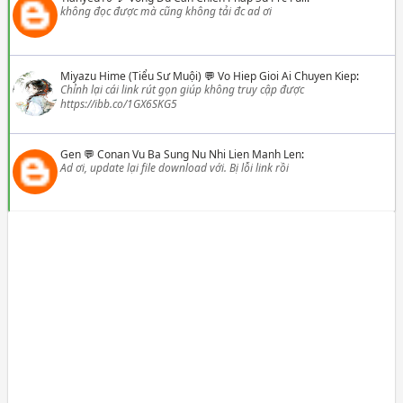
không đọc được mà cũng không tải đc ad ơi
Miyazu Hime (Tiểu Sư Muội)
💬
Vo Hiep Gioi Ai Chuyen Kiep
:
Chỉnh lại cái link rút gọn giúp không truy cập được
https://ibb.co/1GX6SKG5
Gen
💬
Conan Vu Ba Sung Nu Nhi Lien Manh Len
:
Ad ơi, update lại file download với. Bị lỗi link rồi