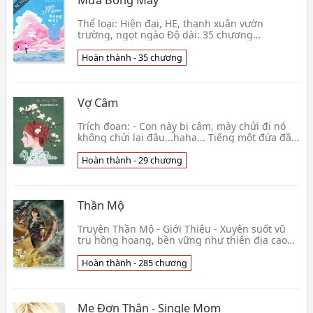
Thể loại: Hiện đại, HE, thanh xuân vườn
trường, ngọt ngào Độ dài: 35 chương
Edit: Diệp Vũ Lam Học sinh mới Chu Mục là
một người trầm mặc, lạ👦 Thập Bát Họa
Hoàn thành - 35 chương
Vợ Câm
Trích đoạn: - Con này bị câm, mày chửi đi nó
không chửi lại đâu...haha... Tiếng một đứa đầu
vàng vàng trắng trắng hô hào, cả bọn đi theo
cả
Hoàn thành - 29 chương
Thần Mộ
Truyện Thần Mộ - Giới Thiệu - Xuyên suốt vũ
trụ hồng hoang, bền vững như thiên địa cao
xanh... dẫu thoát được sáu kiếp luân hồi, cũng
khó bề👦 Ngô Biển Quân
Hoàn thành - 285 chương
Mẹ Đơn Thân - Single Mom