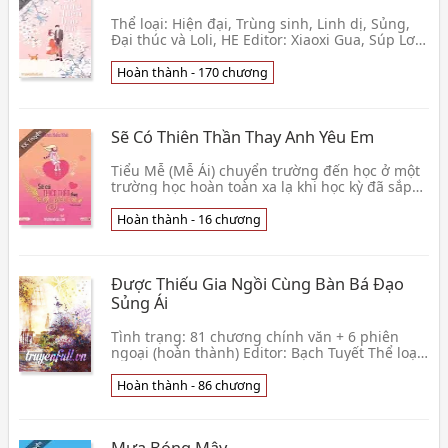
Thể loại: Hiện đại, Trùng sinh, Linh dị, Sủng,
Đại thúc và Loli, HE Editor: Xiaoxi Gua, Súp Lơ,
Purple, Mèo Beta: Xiaoxi Gua Bìa: Blue, Mie 👦
Nguyệt Không Đồng
Hoàn thành - 170 chương
Sẽ Có Thiên Thần Thay Anh Yêu Em
Tiểu Mễ (Mễ Ái) chuyển trường đến học ở một
trường học hoàn toàn xa lạ khi học kỳ đã sắp
kết thúc. Lý do duy nhất khiến cô quyết định
như vậ👦 Minh Hiểu Khê
Hoàn thành - 16 chương
Được Thiếu Gia Ngồi Cùng Bàn Bá Đạo
Sủng Ái
Tình trạng: 81 chương chính văn + 6 phiên
ngoại (hoàn thành) Editor: Bạch Tuyết Thể loại:
đam mỹ, hiện đại, hào môn thế gia, thanh
xuân vườn
Hoàn thành - 86 chương
Mưa Bóng Mây