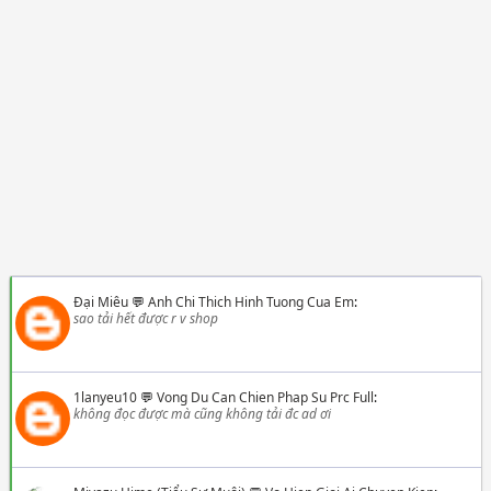
Đại Miêu
💬
Anh Chi Thich Hinh Tuong Cua Em
:
sao tải hết được r v shop
1lanyeu10
💬
Vong Du Can Chien Phap Su Prc Full
:
không đọc được mà cũng không tải đc ad ơi