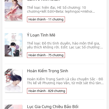
Thể loại: hiện đại, HE Số chương: 10
chương+kết Edit+Beta: lephngoc+mkhoi
Converter: meoconlunar Theo cảm nhận của cô
thì cô cứ nghĩ rằng an👦 SUGAR (Thư Cách)
Hoàn thành - 11 chương
Ý Loạn Tình Mê
Thể loại: Đô thị tình duyên, hào môn thế gia,
yêu thích không rời. Edit: Lạc Lạc Số chương:
65 chương + 10 ngoại truyện Lần đầu tiên Lộ
Dao
Hoàn thành - 75 chương
Hoán Kiểm Trọng Sinh
Hoán Kiểm Trọng Sanh Là câu chuyện Sắc - Đô
Thị kể về Phương Hạo Vân, từ một sát thủ tàn
bạo, hắn thay đổi khuôn mặt bắt đầu một cuộc
sống b👦 Xích Tuyết
Hoàn thành - 829 chương
Lục Gia Cưng Chiều Bảo Bối