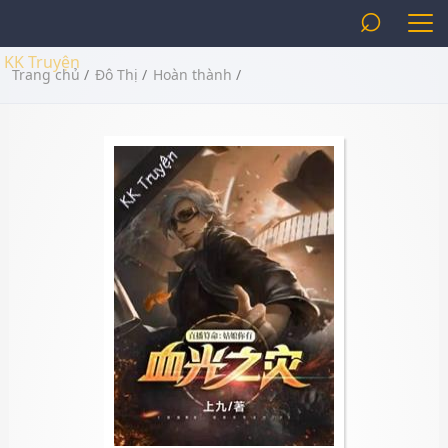
⌕
KK Truyện
Trang chủ
/
Đô Thị
/
Hoàn thành
/