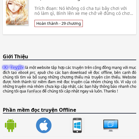
Trích đoạn: Nó không có cha tụi bây chơi với
nó làm gì, Bình lên xe mẹ chở về đừng có chơi
với con bé này. Cha thì theo gái, mẹ mê trai,
mày
Hoàn thành - 29 chương
Giới Thiệu
KK Truyện
là một website tập hợp các truyện trên cộng đồng mạng với mục
đích tạo
ebook prc, epub
cho các bạn download về đọc offline, bên cạnh đó
chúng tôi tìm và bổ sung những chương thiếu mà truyện còn thiếu. Website
được hình thành từ niềm đam mê đọc truyện của nhóm chúng tôi. Vì vậy có
những truyện mà nhóm chưa kịp cập nhật, các bạn hãy thông báo nhanh cho
chúng tôi qua
FanFace
để chúng tôi cập nhật ngay và luôn. Thanks !
Phần mềm đọc truyện Offline