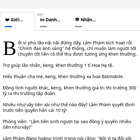
491
❤️ Giới
📜 Danh
💬 Nhận
thiệu
sách
xét
chương
B
ởi vì phù lão nãi nãi đứng dậy, Lâm Phàm kích hoạt rồi
"Chính đạo ánh sáng" hệ thống, chỉ muốn làm người tốt
chuyện tốt liền có thể thu được tương ứng khen thưởng.
Trợ giúp lão nhân, keng, khen thưởng 1 tỉ Hoa Hạ tệ.
Hiếu thuận cha mẹ, keng, khen thưởng xa hoa Batmobile.
Đồng tình người khác, keng, khen thưởng giá trị thị trường 300
tỷ ra thị trường tập đoàn.
Nhiều như vậy tiền xài như thế nào đây? Lâm Phàm quyết định
trước tiên quyên hắn cái 10 tỷ!
Phóng viên: "Lâm tiên sinh ngươi tại sao đồng ý quyên nhiều
tiền như vậy?"
Lâm Phàm đàng hoàng trịnh trọng nói rằng: "Bởi vì ta đối với