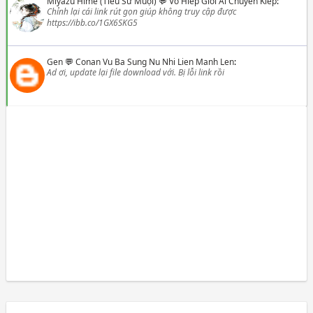
Miyazu Hime (Tiểu Sư Muội)
💬
Vo Hiep Gioi Ai Chuyen Kiep
:
Chỉnh lại cái link rút gọn giúp không truy cập được
https://ibb.co/1GX6SKG5
Gen
💬
Conan Vu Ba Sung Nu Nhi Lien Manh Len
:
Ad ơi, update lại file download với. Bị lỗi link rồi