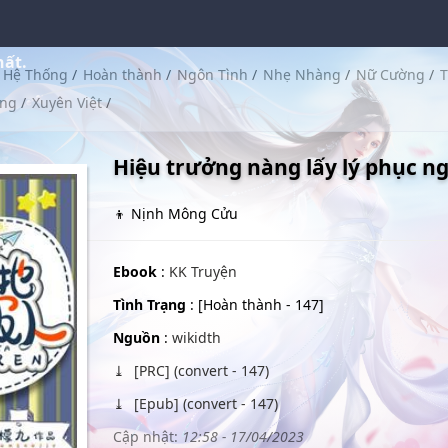
hất.
Hệ Thống
/
Hoàn thành
/
Ngôn Tình
/
Nhẹ Nhàng
/
Nữ Cường
/
T
ờng
/
Xuyên Việt
/
Hiệu trưởng nàng lấy lý phục ng
👦 Nịnh Mông Cửu
Ebook
:
KK Truyện
Tình Trạng
: [Hoàn thành - 147]
Nguồn
:
wikidth
[PRC] (convert - 147)
[Epub] (convert - 147)
Cập nhật:
12:58 - 17/04/2023