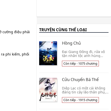
TRUYỆN CÙNG THỂ LOẠI
 ở cường điệu phải
Hồng Chủ
Đại Giang Đông đi, rửa vô
ra phi kiếm, phối
tận nhân tộc anh hùng
máu. Từ sáu ngàn năm
trước Thành Dương đại đế
Còn tiếp - 1075 chương
khởi binh, thiên hạ này,
chính là ta nhân tộc 👦
Phong Tiên
Cửu Chuyển Bá Thể
Diệp Lạc có một cái không
đáng tin cậy lão thân phụ,
trừ uống rượu đánh bạc
háo sắc, thật là không đúng
Còn tiếp - 1915 chương
tí nào. Nhưng hắn nhưng
cho Diệp Lạc👦 Cẩm Lý