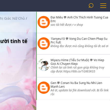
⌕
Đại Miêu
💬
Anh Chi Thich Hinh Tuong Cua
hị Giác Nữ Chủ
/
Em
:
sao tải hết được r v shop
1lanyeu10
💬
Vong Du Can Chien Phap Su
ười tinh tế
Prc Full
:
không đọc được mà cũng không tải đc ad ơi
Miyazu Hime (Tiểu Sư Muội)
💬
Vo Hiep
Gioi Ai Chuyen Kiep
:
Chỉnh lại cái link rút gọn giúp không truy
cập được https://ibb.co/1GX6SKG5
Gen
💬
Conan Vu Ba Sung Nu Nhi Lien
Manh Len
:
Ad ơi, update lại file download với. Bị lỗi link
rồi