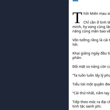
T
hời Miên mau xu
Chỉ cần ở tinh 
minh, hy vọng cùng làm
năng cùng mãn bao vây
Vốn tưởng rằng là cái 
loli.
Khai giảng ngày đầu t
phản.
Đối mặt so nàng còn ca
“Ta luôn luôn lấy lý p
Tiểu loli một quyền đe
“Cái thứ nhất, nắm tay
Tiếp theo móc ra đại 
tinh tặc oanh phi.