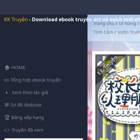
KK Truyện
- Download ebook truyện prc và epub mới n
Trang chủ
/
Dị Năng
/
Tình Cảm
/
Vườn Trư
HOME
Tổng hợp ebook truyện
Xem theo tác giả
Sơ đồ Website
Bảng xếp hạng
Truyện đã xem