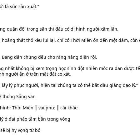
ới là sức sản xuất.”
ờng quân đội trong sân thi đấu có dị hình người xâm lấn.
 hoảng thất thố kêu lui lại, chỉ có Thời Miên ổn đến một đám, còn
 Bang dân chúng đều cho rằng nàng điên rồi.
g nhất không bị xem trọng học sinh đột nhiên móc ra đan dược tế 
h người ấn ở trên mặt đất cọ xát.
lấy lý phục người, hiện tại chúng ta có thể bắt đầu giảng đạo lý.”
Hệ thống Sảng văn
hính: Thời Miên ┃ vai phụ: ┃ cái khác:
 lý ở đại pháo tầm bắn trong vòng
sẽ bị hy vọng từ bỏ