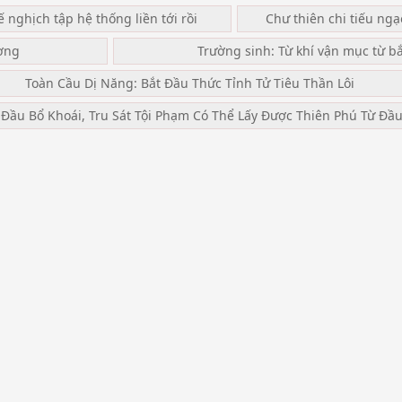
ế nghịch tập hệ thống liền tới rồi
Chư thiên chi tiếu ng
ơng
Trường sinh: Từ khí vận mục từ b
Toàn Cầu Dị Năng: Bắt Đầu Thức Tỉnh Tử Tiêu Thần Lôi
 Đầu Bổ Khoái, Tru Sát Tội Phạm Có Thể Lấy Được Thiên Phú Từ Đầ