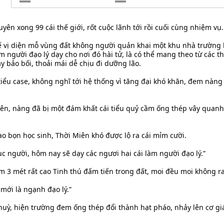
yên xong 99 cái thế giới, rốt cuộc lãnh tới rồi cuối cùng nhiệm vụ.
tế vị diện mỗ vùng đất không người quản khai một khu nhà trườn
 người đạo lý dạy cho nơi đó hài tử, là có thể mang theo từ các th
 bảo bối, thoải mái dễ chịu đi dưỡng lão.
tiểu case, không nghĩ tới hệ thống vì tăng đại khó khăn, đem nàng
iên, nàng đã bị một đám khất cái tiểu quỷ cầm ống thép vây quanh
o bọn học sinh, Thời Miên khó được lộ ra cái mỉm cười.
hục người, hôm nay sẽ dạy các ngươi hai cái làm người đạo lý.”
m 3 mét rất cao Tinh thú đấm tiến trong đất, moi đều moi không ra
 mới là ngạnh đạo lý.”
chuỳ, hiện trường đem ống thép đổi thành hạt pháo, nhảy lên cơ 