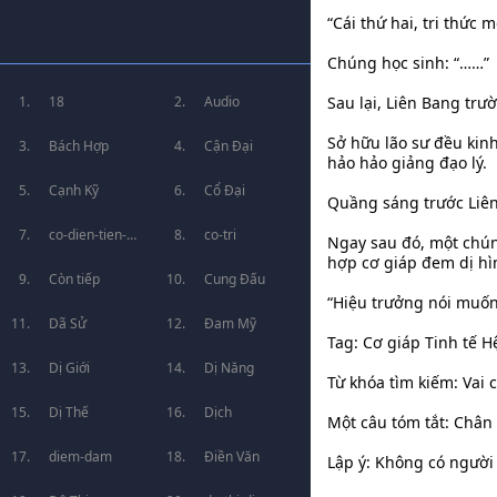
“Cái thứ hai, tri thức m
Chúng học sinh: “……”
18
Audio
Sau lại, Liên Bang trư
Sở hữu lão sư đều kinh
Bách Hợp
Cận Đại
hảo hảo giảng đạo lý.
Cạnh Kỹ
Cổ Đại
Quầng sáng trước Liên
co-dien-tien-
co-tri
Ngay sau đó, một chún
hợp cơ giáp đem dị hìn
hiep
Còn tiếp
Cung Đấu
“Hiệu trưởng nói muốn 
Dã Sử
Đam Mỹ
Tag: Cơ giáp Tinh tế 
Dị Giới
Dị Năng
Từ khóa tìm kiếm: Vai c
Dị Thế
Dịch
Một câu tóm tắt: Chân
diem-dam
Điền Văn
Lập ý: Không có người 