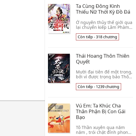
Nương Nương
Ta Cùng Đông Kinh
Thiếu Nữ Thời Kỳ Đồ Đá
Ở nguyên thủy thế giới qua
lại chuyển kiếp Lâm Phàm,
dẫn người nguyên thủy
phát triển 2 năm sau đó, từ
Còn tiếp - 318 chương
tộc ăn thịt người trong tay
cứu mới v👦 Miêu Ngư Cốt
Đầu
Thái Hoang Thôn Thiên
Quyết
Mười đại tiên đế một trong,
bởi vì được trọng bảo Thôn
Thiên thần đỉnh, gặp vây
công chết thảm; mang theo
Còn tiếp - 1239 chương
thần đỉnh sống lại trở về,
nuốt tứ👦 Thiết Mã Phi Kiều
Vú Em: Ta Khúc Cha
Thân Phận Bị Con Gái
Bạo
Tô Thần xuyên qua năm
năm , trói chặt đỉnh phong