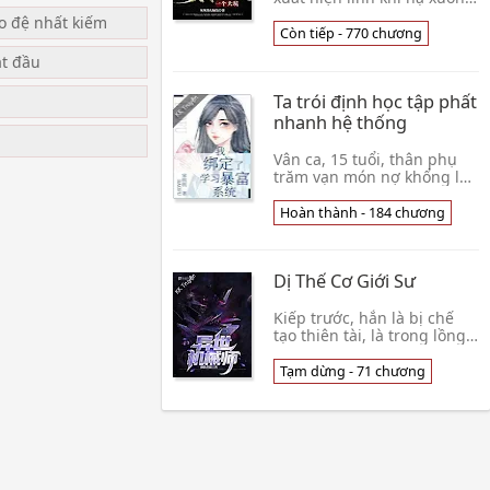
làm thế nào? Đây là một cái
ạo đệ nhất kiếm
người tu chân ngươi ngu ta
Còn tiếp - 770 chương
gạt, yêu tộc kéo dài hơi tàn
ắt đầu
👦 Hôi Hôi Đích Đại Não Đại
Ta trói định học tập phất
nhanh hệ thống
u
Vân ca, 15 tuổi, thân phụ
trăm vạn món nợ khổng lồ,
khảo thí thành tích con số,
rất ít xuất hiện ở phòng
Hoàn thành - 184 chương
học, chỉ còn chờ bắt được
sơ trung 👦 Tống Hàng
Hàng
Dị Thế Cơ Giới Sư
Kiếp trước, hắn là bị chế
tạo thiên tài, là trong lồng
quái vật, là bị lợi ích nhốt
con rối, ngày hôm đó, thiên
Tạm dừng - 71 chương
tài giải khai liền cùm, quái
👦 Lại Tán Hắc Miêu