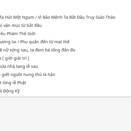
Ta Hút Một Ngụm / Vì Bảo Mệnh Ta Bắt Đầu Truy Giáo Thảo
hí vận mục từ bắt đầu
iêu Phàm Thế Giới
tương lai / Phu quân đến từ mạt thế
ế nữ xứng sau, ta đem bá tổng đắn đo
 giới giải trí ]
thừa nhà tang lễ sau
a giết người hung thủ là hắn
 lòng lễ Phật
ị Động Kỹ