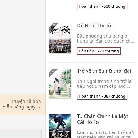
nhân sinh hệ thống . Chỉ
cần làm ra lựa chọn là có
Hoàn thành - 530 chương
thể thu được ban thưởng .
Nhưng kiếp trư👦 Cừu Điêu
Đệ Nhất Thị Tộc
Bắc phương chư bang bị
hùng tài đại lược quân chủ
thống nhất, không có Thiên
Nhân cảnh người tu hành
Còn tiếp - 720 chương
phương nam Đại Tề hoàng
triều, nhưng bở👦 Ngã Thị
Bồng Hao Nhân
Trở về thiếu nữ thời đại
Thư Nghi trọng sinh trở lại
tiểu học 5 năm cấp. Mỗi
ngày ăn xào bí đao tiểu bàn
ăn, cần thiết xuyên giày bộ
Hoàn thành - 387 chương
hơi cơ khóa, bạn tốt phải
Truyện cũ hơn
cùng n👦 Tống Hàng Hàng
u diễn hằng ngày →
Tu Chân Chính Là Một
Cái Hố To
Làm một cái tu tiên thế giới
xuất hiện linh khí hạ xuống