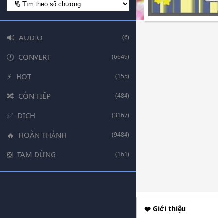
AUDIO
(6)
CONVERT
(6649)
HOT
(155)
CÒN TIẾP
(484)
DỊCH
(3167)
HOÀN THÀNH
(9484)
TẠM DỪNG
(161)
❤️ Giới thiệu