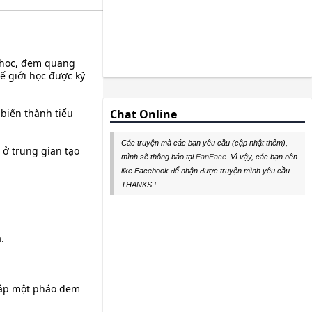
g học, đem quang
ế giới học được kỹ
 biến thành tiểu
Chat Online
Các truyện mà các bạn yêu cầu (cập nhật thêm),
 ở trung gian tạo
mình sẽ thông báo tại
FanFace
. Vì vậy, các bạn nên
like Facebook để nhận được truyện mình yêu cầu.
THANKS !
.
giáp một pháo đem