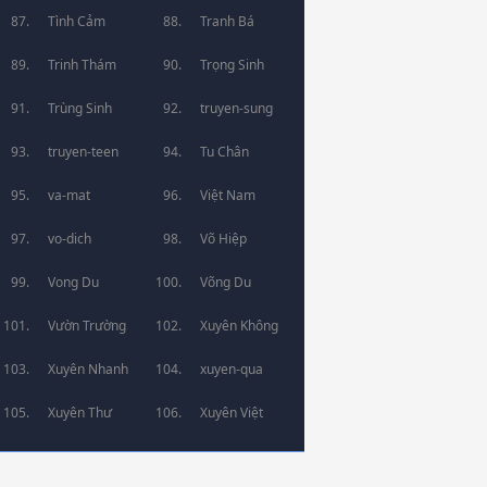
Tình Cảm
Tranh Bá
Trinh Thám
Trọng Sinh
Trùng Sinh
truyen-sung
truyen-teen
Tu Chân
va-mat
Việt Nam
vo-dich
Võ Hiệp
Vong Du
Võng Du
Vườn Trường
Xuyên Không
Xuyên Nhanh
xuyen-qua
Xuyên Thư
Xuyên Việt