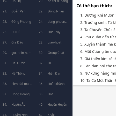
Đô Thị
do-thi-di-nang
Có thể bạn thích:
Đoản Văn
Đồng Nhân
1. Dương Khí Mượn 
Đông Phương
dong-phuong-
2. Trường sinh: Từ k
3. Ta Chuyên Chúc S
Du Hí
huyen-huyen
Dục Trụy
4. Phu quân đến từ 
Gia Đấu
giao-hoat
5. Xuyên thành mẹ k
6. Một đường ăn dưa [
goc-nhin-nam
Group Chat
7. Giả thiên kim kế 
Hài Hước
HE
8. Làn đạn nói cho t
9. Nữ xứng nàng một
Hệ Thống
Hiện Đại
10. Ta Có Một Thân B
hien-dai-ma-
Hoàn thành
phap
Hồng Hoang
Hot
Huyền Ảo
Huyền Huyễn
Huyền Nghi
Khác