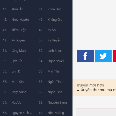
Khoa Ảo
Khoa Học
Khoa Huyễn
Không Gian
Kiếm Hiệp
Kỳ Ảo
Kỳ Duyên
Kỳ Huyễn
Lãng Mạn
lanh-khoc
Lịch Sử
Light Novel
Linh Dị
Mạt Thế
Nam Sinh
Ngôn Tình
Truyện mới hơn
← Xuyên thư mụ mụ m
Ngọt Sủng
Ngôn Tinh
Ngược
Nguyên Sang
nguyen-sinh-
Nhẹ Nhàng