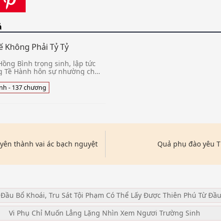
ả
ế Không Phải Tỷ Tỷ
ồng Bình trọng sinh, lập tức
 Tề Hành hôn sự nhường cho
 Khương Song Linh, đời trước
ề Hành, không mấy ngày
nh - 137 chương
yên thành vai ác bạch nguyệt
Quả phụ đào yêu T
 Đầu Bổ Khoái, Tru Sát Tội Phạm Có Thể Lấy Được Thiên Phú Từ Đầ
Vi Phụ Chỉ Muốn Lẳng Lặng Nhìn Xem Ngươi Trường Sinh