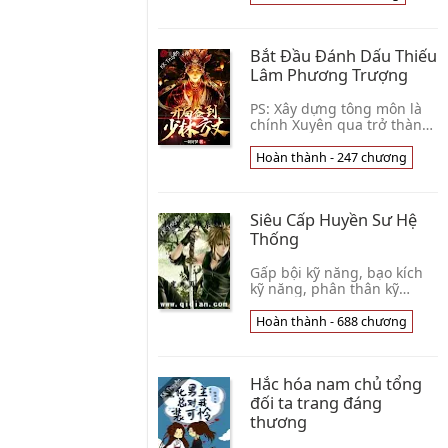
trừng phạt cùng trợ giúp
mới có ban👦 Tả Đoạn Thủ
Bắt Đầu Đánh Dấu Thiếu
Lâm Phương Trượng
PS: Xây dựng tông môn là
chính Xuyên qua trở thành
Thiếu Lâm Tự phương
trượng, lại phát hiện đây là
Hoàn thành - 247 chương
một cái võ đạo hưng thịnh,
lấy Tiểu Thừa👦 Nhất Triều
Hảo Mộng
Siêu Cấp Huyền Sư Hệ
Thống
Gấp bội kỹ năng, bạo kích
kỹ năng, phân thân kỹ
năng, trị liệu kỹ năng,......,
các loại kỹ năng không
Hoàn thành - 688 chương
ngừng xuất hiện, rất nhiều
kỹ năng xon👦 Đỉnh Định
Cửu Thiên
Hắc hóa nam chủ tổng
đối ta trang đáng
thương