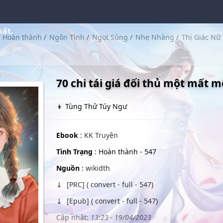
hất.
Hoàn thành
/
Ngôn Tình
/
Ngọt Sủng
/
Nhẹ Nhàng
/
Thị Giác Nữ
70 chi tái giá đối thủ một mất m
👦 Tùng Thử Túy Ngư
Ebook
:
KK Truyện
Tình Trạng
: Hoàn thành - 547
Nguồn
:
wikidth
[PRC] ( convert - full - 547)
[Epub] ( convert - full - 547)
Cập nhật:
13:23 - 19/04/2023