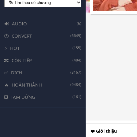
AUDIO
(6)
CONVERT
(6649)
HOT
(155)
CÒN TIẾP
(484)
DỊCH
(3167)
HOÀN THÀNH
(9484)
TẠM DỪNG
(161)
❤️ Giới thiệu