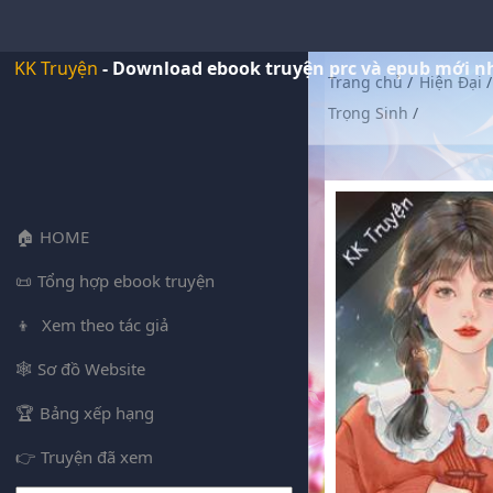
KK Truyện
- Download ebook truyện prc và epub mới n
Trang chủ
/
Hiện Đại
/
Trọng Sinh
/
HOME
Tổng hợp ebook truyện
Xem theo tác giả
Sơ đồ Website
Bảng xếp hạng
Truyện đã xem