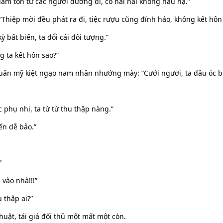
 làm tôn tử các ngươi đương đi, cô nãi nãi không hầu hạ.”
“Thiệp mời đều phát ra đi, tiệc rượu cũng đính hảo, không kết hôn 
ỳ bất biến, ta đổi cái đối tượng.”
g ta kết hôn sao?”
uấn mỹ kiệt ngạo nam nhân nhướng mày: “Cưới ngươi, ta đầu óc bị
 phụ nhi, ta từ từ thu thập nàng.”
ến dễ bảo.”
”
 vào nhà!!!”
u thập ai?”
uật, tái giá đối thủ một mất một còn.