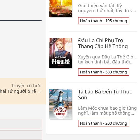
Giới thiệu vắn tắt: Kỷ
nguyên thứ nhất, tây du về
sau, Ma Tổ La Hầu trùng
sinh, đạo cao một thước,
Hoàn thành - 195 chương
ma cao một trượng. Kỷ
nguyên thứ hai, vực👦 Nhất
Niệm Thành Ma 0
Đấu La Chi Phụ Trợ
Thăng Cấp Hệ Thống
Xuyên qua Đấu La Thế Giới,
tại kịch tình bắt đầu thời
khắc, Lâm Phong thức tỉnh
phụ trợ thăng cấp hệ
Hoàn thành - 583 chương
thống. Chỉ cần làm có thể
tăng cường tự👦 Phong Vân
Truyện cũ hơn
Thập Tam Biến
Ta Lão Bà Đến Từ Thục
hái Tử người ở rể →
Sơn
Lâm Mộc chưa bao giờ từng
nghĩ, làm một phổ thông
nhân viên văn phòng hắn,
thế mà lại thích một cái so
Hoàn thành - 200 chương
u
hắn lớn hơn 2,500 tuổi,
cũng tự xưng 👦 Quang
Ảnh