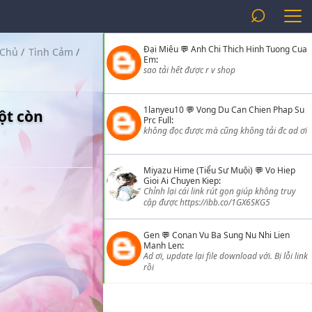
⌕
Đại Miêu
💬
Anh Chi Thich Hinh Tuong Cua
 Chủ
/
Tình Cảm
/
Em
:
sao tải hết được r v shop
1lanyeu10
💬
Vong Du Can Chien Phap Su
ột còn
Prc Full
:
không đọc được mà cũng không tải đc ad ơi
Miyazu Hime (Tiểu Sư Muội)
💬
Vo Hiep
Gioi Ai Chuyen Kiep
:
Chỉnh lại cái link rút gọn giúp không truy
cập được https://ibb.co/1GX6SKG5
Gen
💬
Conan Vu Ba Sung Nu Nhi Lien
Manh Len
:
Ad ơi, update lại file download với. Bị lỗi link
rồi