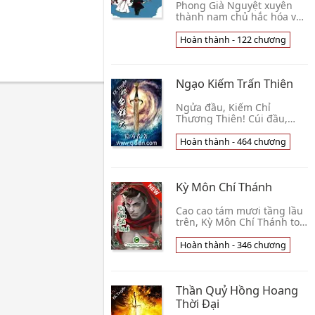
Phong Già Nguyệt xuyên
thành nam chủ hắc hóa văn
pháo hôi, trợn mắt liền
nhìn đến tuấn mỹ nam chủ
Hoàn thành - 122 chương
đàm tiếu gian giết người vô
số. Nàng còn b👦 Điềm Tửu
Bán Biên
Ngạo Kiếm Trấn Thiên
Ngửa đầu, Kiếm Chỉ
Thương Thiên! Cúi đầu,
Kiếm xuyên vào Đại Địa! Mộ
Nhiên ngày trước, cứu Giai
Hoàn thành - 464 chương
Nhân, báo Huyết Cừu!
Trường kiếm Thiên Hạ, c👦
Ẩn Vi Giả
Kỳ Môn Chí Thánh
Cao cao tám mươi tầng lầu
trên, Kỳ Môn Chí Thánh to
lớn rơi xuống đất cửa sổ
kiếng trước, một cái phổ
Hoàn thành - 346 chương
thông người đàn ông trung
niên đứng ở👦 Thái Sư Nga
Bạch
Thần Quỷ Hồng Hoang
Thời Đại