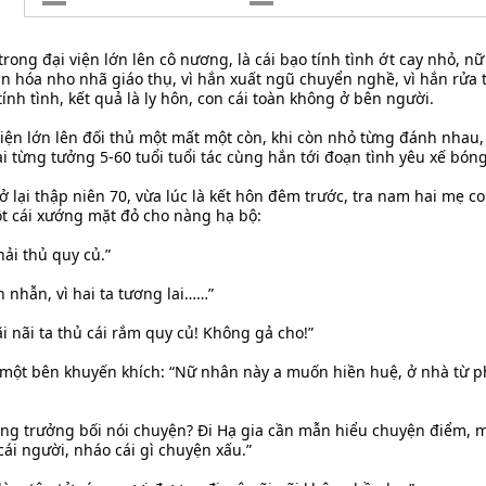
trong đại viện lớn lên cô nương, là cái bạo tính tình ớt cay nhỏ, nữ
ăn hóa nho nhã giáo thụ, vì hắn xuất ngũ chuyển nghề, vì hắn rửa 
ính tình, kết quả là ly hôn, con cái toàn không ở bên người.
viện lớn lên đối thủ một mất một còn, khi còn nhỏ từng đánh nhau, 
 ai từng tưởng 5-60 tuổi tuổi tác cùng hắn tới đoạn tình yêu xế bóng
ở lại thập niên 70, vừa lúc là kết hôn đêm trước, tra nam hai mẹ c
ột cái xướng mặt đỏ cho nàng hạ bộ:
hải thủ quy củ.”
 nhẫn, vì hai ta tương lai……”
ãi nãi ta thủ cái rắm quy củ! Không gả cho!”
một bên khuyến khích: “Nữ nhân này a muốn hiền huệ, ở nhà từ ph
ng trưởng bối nói chuyện? Đi Hạ gia cần mẫn hiểu chuyện điểm, 
cái người, nháo cái gì chuyện xấu.”