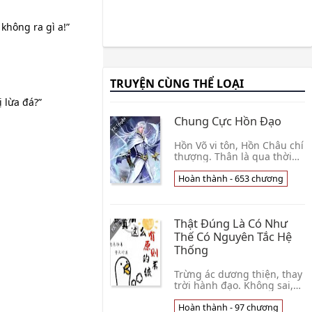
không ra gì a!”
TRUYỆN CÙNG THỂ LOẠI
 lừa đá?”
Chung Cực Hồn Đạo
Hồn Võ vi tôn, Hồn Châu chí
thượng. Thân là qua thời
quý tộc đệ tử Diệp Tuân,
ngẫu nhiên đạt được một
Hoàn thành - 653 chương
kiện tên là 'Tứ Phương
Thiên Châu' thầ👦 Ỷ Kiếm
Giang Nam
Thật Đúng Là Có Như
Thế Có Nguyên Tắc Hệ
Thống
Trừng ác dương thiện, thay
trời hành đạo. Không sai,
cái này nói chính là ta. Nhìn
xem hệ thống định tốt
Hoàn thành - 97 chương