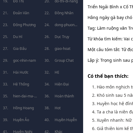
Đô Thị
do-thi-di-nang
Triển Ngải Bình x Cố T
Đoản Văn
Đồng Nhân
Hằng ngày gà bay chó s
Đông Phương
dong-phuong-
Tag: Làm ruộng văn Tr
Du Hí
huyen-huyen
Dục Trụy
Từ khóa tìm kiếm: Vai 
Gia Đấu
giao-hoat
Một câu tóm tắt: Tử đị
Lập ý: Trọng sinh sau 
goc-nhin-nam
Group Chat
Hài Hước
HE
Có thể bạn thích:
Hệ Thống
Hiện Đại
1. Hào môn nghịch t
2. Khó sinh sau 5 n
hien-dai-ma-
Hoàn thành
3. Huyền học hệ đỉn
phap
Hồng Hoang
Hot
4. Ta a cha là niên 
5. Xuyên nhanh: Nữ 
Huyền Ảo
Huyền Huyễn
6. Giả thiên kim kế 
Huyền Nghi
Khác