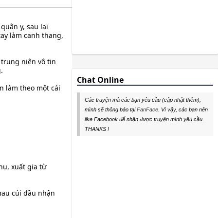
 quân y, sau lại
tay làm canh thang,
trung niên vô tin
.
Chat Online
on làm theo một cái
Các truyện mà các bạn yêu cầu (cập nhật thêm),
mình sẽ thông báo tại
FanFace
. Vì vậy, các bạn nên
like Facebook để nhận được truyện mình yêu cầu.
THANKS !
ụ, xuất gia từ
mau cúi đầu nhận