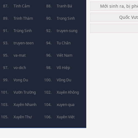
Mới sinh ra, bị ph
Tình Cảm
Tranh Bá
Quốc Vư
Trinh Thám
Trọng Sinh
Trùng Sinh
truyen-sung
truyen-teen
Tu Chân
va-mat
Việt Nam
vo-dich
Võ Hiệp
Vong Du
Võng Du
Vườn Trường
Xuyên Không
Xuyên Nhanh
xuyen-qua
Xuyên Thư
Xuyên Việt