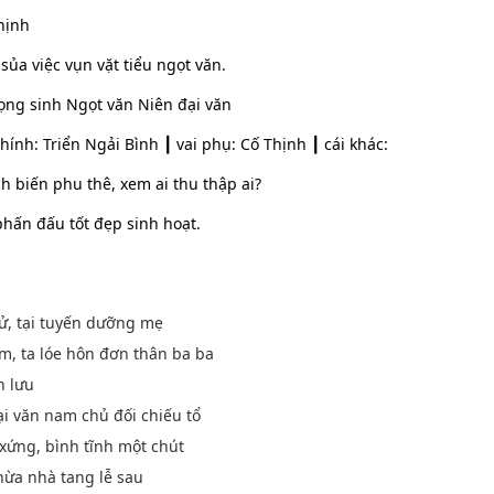
hịnh
ủa việc vụn vặt tiểu ngọt văn.
ọng sinh Ngọt văn Niên đại văn
chính: Triển Ngải Bình ┃ vai phụ: Cố Thịnh ┃ cái khác:
ch biến phu thê, xem ai thu thập ai?
phấn đấu tốt đẹp sinh hoạt.
ử, tại tuyến dưỡng mẹ
ăm, ta lóe hôn đơn thân ba ba
h lưu
đại văn nam chủ đối chiếu tổ
xứng, bình tĩnh một chút
thừa nhà tang lễ sau