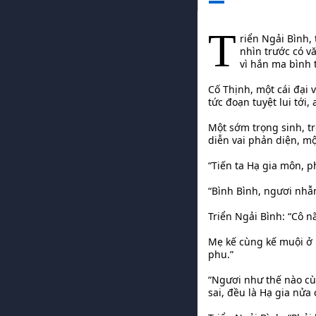
T
riển Ngải Bình, 
nhìn trước có v
vì hắn ma bình t
Cố Thịnh, một cái đại 
tức đoạn tuyệt lui tới,
Một sớm trọng sinh, tr
diễn vai phản diện, m
“Tiến ta Hạ gia môn, p
“Bình Bình, ngươi nhẫn
Triển Ngải Bình: “Cô n
Mẹ kế cùng kế muội ở 
phu.”
“Ngươi như thế nào cù
sai, đều là Hạ gia nửa 