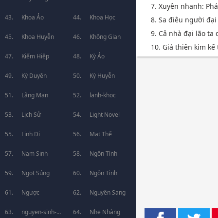
7. Xuyên nhanh: Phá
Khoa Ảo
Khoa Học
8. Sa điêu người đại
9. Cả nhà đại lão ta
Khoa Huyễn
Không Gian
10. Giả thiên kim kế
Kiếm Hiệp
Kỳ Ảo
Kỳ Duyên
Kỳ Huyễn
Lãng Mạn
lanh-khoc
Lịch Sử
Light Novel
Linh Dị
Mạt Thế
Nam Sinh
Ngôn Tình
Ngọt Sủng
Ngôn Tinh
Ngược
Nguyên Sang
nguyen-sinh-
Nhẹ Nhàng