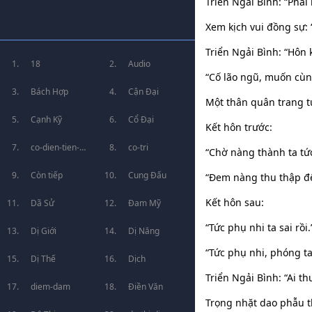
Triển Ngải Bình: “Phải
Xem kịch vui đồng sự: 
Triển Ngải Bình: “Hôn k
18
Audio
“Cố lão ngũ, muốn cùn
Bách Hợp
Cận Đại
Một thân quân trang t
Cạnh Kỹ
Cổ Đại
Kết hôn trước:
co-dien-tien-
co-tri
“Chờ nàng thành ta tức
hiep
Còn tiếp
Cung Đấu
“Đem nàng thu thập đ
Kết hôn sau:
Dã Sử
Đam Mỹ
“Tức phụ nhi ta sai rồi.
Dị Giới
Dị Năng
“Tức phụ nhi, phóng ta
Dị Thế
Dịch
Triển Ngải Bình: “Ai th
diem-dam
Điền Văn
Trọng nhặt dao phẫu th