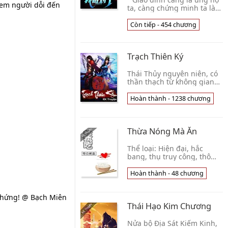
đem người dỗi đến
ta, càng chứng minh ta làm
đúng. Dị đoan càng là phản
đối ta, càng chứng minh ta
Còn tiếp - 454 chương
làm đúng." " Liền dị đoan
cũng m👦 Kim Thuộc Vũ
Điểm
Trạch Thiên Ký
Thái Thủy nguyên niên, có
thần thạch từ không gian
bay tới, phân tán khắp
nhân gian, trong đó có
Hoàn thành - 1238 chương
thần thạch rơi vào Đông
Thổ đại lục, phía t👦 Miêu
Nị
Thừa Nóng Mà Ăn
Thể loại: Hiện đại, hắc
bang, thụ truy công, thô
bạo xã hội đen lão đại công
× bình tĩnh ngốc manh
Hoàn thành - 48 chương
tham ăn bác sĩ thụ, hài, có
H. Độ dài: 4👦 Thương Bạch
 chứng! @ Bạch Miên
Bần Huyết
Thái Hạo Kim Chương
Nửa bộ Địa Sát Kiếm Kinh,