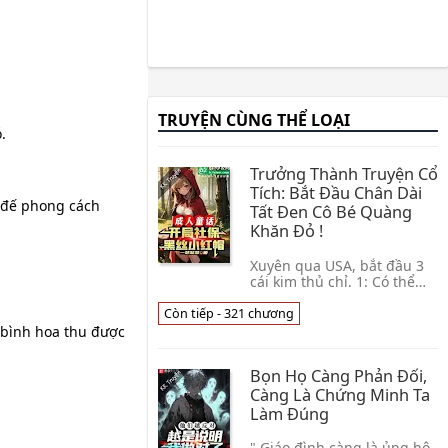
TRUYỆN CÙNG THỂ LOẠI
.
Trưởng Thành Truyện Cổ
Tích: Bắt Đầu Chân Dài
h đế phong cách
Tất Đen Cô Bé Quàng
Khăn Đỏ !
Xuyên qua USA, bắt đầu 3
cái kim thủ chỉ. 1: Có thể
xuyên qua thế giới Thời
không môn. 2: Vô cùng lớn
Còn tiếp - 321 chương
có thể cất giữ bất kỳ vật gì
 bình hoa thu được
không gia👦 Nhất Sắt Bối
Sắt
Bọn Họ Càng Phản Đối,
Càng Là Chứng Minh Ta
Làm Đúng
" Giáo đình càng là ủng hộ