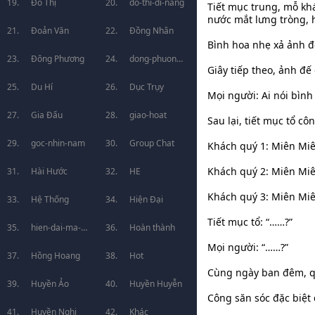
Đô Thị
do-thi-di-nang
Tiết mục trung, mỗ kh
nước mắt lưng tròng, h
Đoản Văn
Đồng Nhân
Bình hoa nhẹ xả ảnh đ
Đông Phương
dong-phuong-
Giây tiếp theo, ảnh đế
Du Hí
huyen-huyen
Dục Trụy
Mọi người: Ai nói bìn
Gia Đấu
giao-hoat
Sau lại, tiết mục tổ c
goc-nhin-nam
Group Chat
Khách quý 1: Miên Miê
Khách quý 2: Miên Miê
Hài Hước
HE
Khách quý 3: Miên Miê
Hệ Thống
Hiện Đại
Tiết mục tổ: “……?”
hien-dai-ma-
Hoàn thành
Mọi người: “……?”
phap
Hồng Hoang
Hot
Cùng ngày ban đêm, qu
Huyền Ảo
Huyền Huyễn
Công săn sóc đặc biệt
Huyền Nghi
Khác