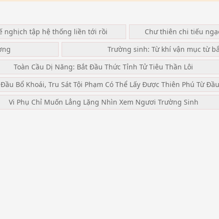
ế nghịch tập hệ thống liền tới rồi
Chư thiên chi tiếu ng
ơng
Trường sinh: Từ khí vận mục từ b
Toàn Cầu Dị Năng: Bắt Đầu Thức Tỉnh Tử Tiêu Thần Lôi
 Đầu Bổ Khoái, Tru Sát Tội Phạm Có Thể Lấy Được Thiên Phú Từ Đầ
Vi Phụ Chỉ Muốn Lẳng Lặng Nhìn Xem Ngươi Trường Sinh