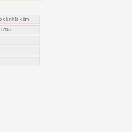
ạo đệ nhất kiếm
ắt đầu
u