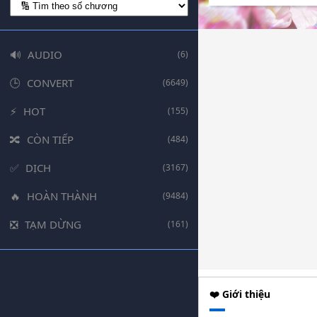
AUDIO
(6)
CONVERT
(6649)
HOT
(155)
CÒN TIẾP
(484)
DỊCH
(3167)
HOÀN THÀNH
(9484)
TẠM DỪNG
(161)
❤️ Giới thiệu