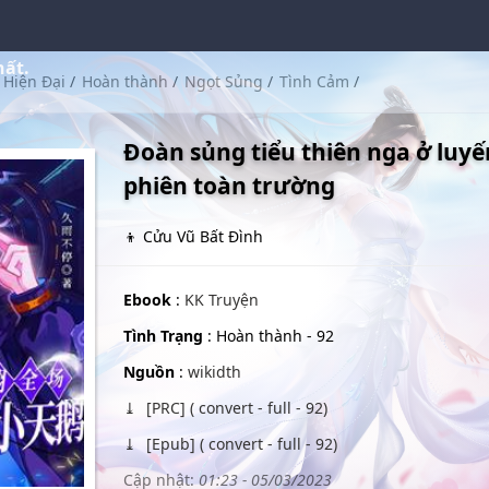
hất.
Hiện Đại
/
Hoàn thành
/
Ngọt Sủng
/
Tình Cảm
/
Đoàn sủng tiểu thiên nga ở luyế
phiên toàn trường
👦 Cửu Vũ Bất Đình
Ebook
:
KK Truyện
Tình Trạng
: Hoàn thành - 92
Nguồn
:
wikidth
[PRC] ( convert - full - 92)
[Epub] ( convert - full - 92)
Cập nhật:
01:23 - 05/03/2023