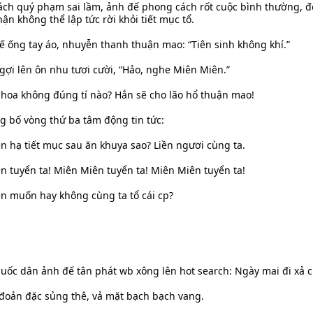
ách quý phạm sai lầm, ảnh đế phong cách rốt cuộc bình thường, 
ận không thể lập tức rời khỏi tiết mục tổ.
ế ống tay áo, nhuyễn thanh thuận mao: “Tiên sinh không khí.”
 gợi lên ôn nhu tươi cười, “Hảo, nghe Miên Miên.”
h hoa không đúng tí nào? Hắn sẽ cho lão hổ thuận mao!
ông bố vòng thứ ba tâm động tin tức:
n hạ tiết mục sau ăn khuya sao? Liền ngươi cùng ta.
n tuyển ta! Miên Miên tuyển ta! Miên Miên tuyển ta!
n muốn hay không cùng ta tổ cái cp?
ốc dân ảnh đế tân phát wb xông lên hot search: Ngày mai đi xả
 đoản đặc sủng thê, vả mặt bạch bạch vang.