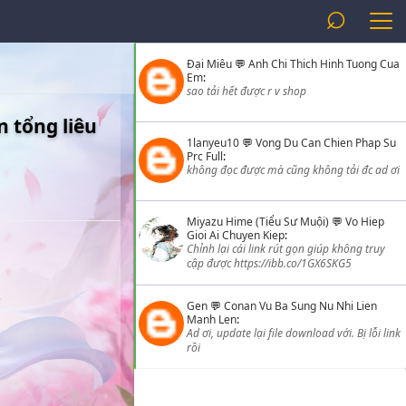
⌕
Đại Miêu
💬
Anh Chi Thich Hinh Tuong Cua
Em
:
sao tải hết được r v shop
n tổng liêu
1lanyeu10
💬
Vong Du Can Chien Phap Su
Prc Full
:
không đọc được mà cũng không tải đc ad ơi
Miyazu Hime (Tiểu Sư Muội)
💬
Vo Hiep
Gioi Ai Chuyen Kiep
:
Chỉnh lại cái link rút gọn giúp không truy
cập được https://ibb.co/1GX6SKG5
Gen
💬
Conan Vu Ba Sung Nu Nhi Lien
Manh Len
:
Ad ơi, update lại file download với. Bị lỗi link
rồi