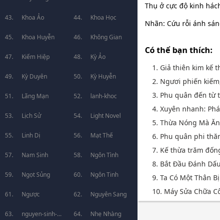
Thụ ở cực độ kinh hách
Khoa Ảo
Khoa Học
Nhãn: Cứu rỗi ánh sáng
Khoa Huyễn
Không Gian
Có thể bạn thích:
Kiếm Hiệp
Kỳ Ảo
1. Giả thiên kim kế 
Kỳ Duyên
Kỳ Huyễn
2. Ngươi phiến kiếm, 
3. Phu quân đến từ 
Lãng Mạn
lanh-khoc
4. Xuyên nhanh: Phá
Lịch Sử
Light Novel
5. Thừa Nóng Mà Ă
Linh Dị
Mạt Thế
6. Phu quân phi thă
7. Kế thừa trăm đống
Nam Sinh
Ngôn Tình
8. Bắt Đầu Đánh Dấu
Ngọt Sủng
Ngôn Tinh
9. Ta Có Một Thân Bị
10. Máy Sửa Chữa C
Ngược
Nguyên Sang
nguyen-sinh-
Nhẹ Nhàng