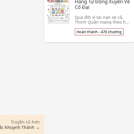
Hàng Tự Động Xuyên Về
Cổ Đại
Qua đời vì tai nạn xe cộ,
Thịnh Quân mang theo hệ
thống kinh doanh siêu thị
xuyên về cổ đại. Vốn tưởng
Hoàn thành - 470 chương
rằng là muốn cô mở siêu
thị ở cổ đại,👦 Viên Nguyệt
Dữu Tử
Truyện cũ hơn
ắc Khuynh Thành →