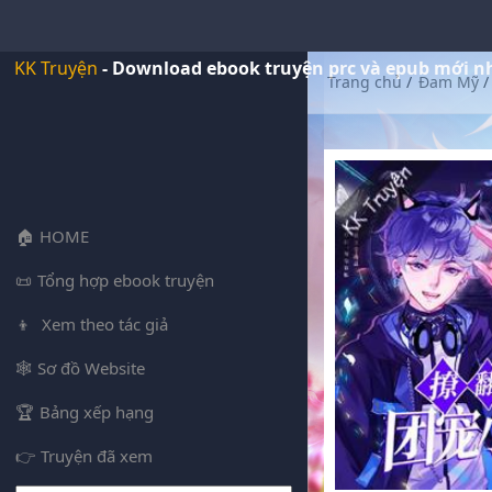
KK Truyện
- Download ebook truyện prc và epub mới n
Trang chủ
/
Đam Mỹ
/
HOME
Tổng hợp ebook truyện
Xem theo tác giả
Sơ đồ Website
Bảng xếp hạng
Truyện đã xem