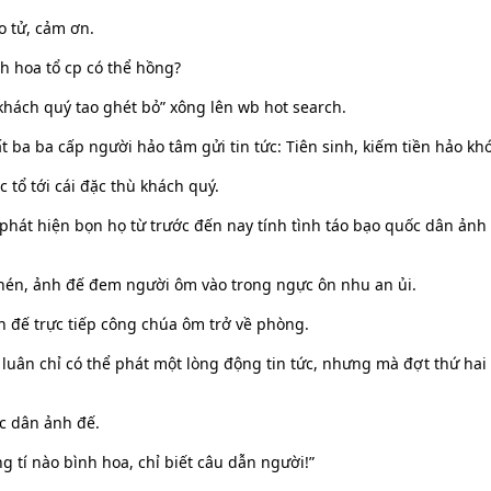
o tử, cảm ơn.
h hoa tổ cp có thể hồng?
khách quý tao ghét bỏ” xông lên wb hot search.
t ba ba cấp người hảo tâm gửi tin tức: Tiên sinh, kiếm tiền hảo khó
 tổ tới cái đặc thù khách quý.
 phát hiện bọn họ từ trước đến nay tính tình táo bạo quốc dân ản
hén, ảnh đế đem người ôm vào trong ngực ôn nhu an ủi.
h đế trực tiếp công chúa ôm trở về phòng.
 luân chỉ có thể phát một lòng động tin tức, nhưng mà đợt thứ hai
ốc dân ảnh đế.
ng tí nào bình hoa, chỉ biết câu dẫn người!”