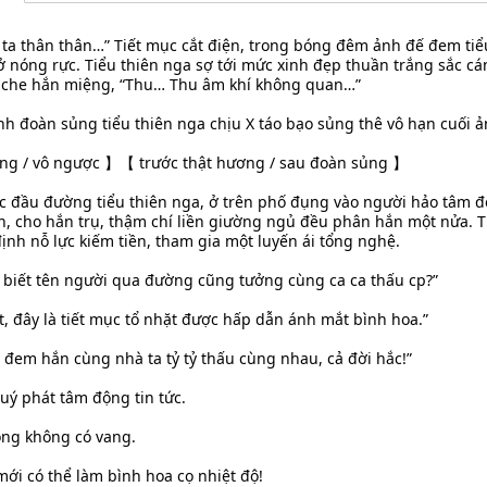
m ta thân thân…” Tiết mục cắt điện, trong bóng đêm ảnh đế đem tiể
hở nóng rực. Tiểu thiên nga sợ tới mức xinh đẹp thuần trắng sắc c
 che hắn miệng, “Thu… Thu âm khí không quan…”
 đoàn sủng tiểu thiên nga chịu X táo bạo sủng thê vô hạn cuối 
ủng / vô ngược 】【 trước thật hương / sau đoàn sủng 】
lạc đầu đường tiểu thiên nga, ở trên phố đụng vào người hảo tâm đ
, cho hắn trụ, thậm chí liền giường ngủ đều phân hắn một nửa. T
ịnh nỗ lực kiếm tiền, tham gia một luyến ái tổng nghệ.
g biết tên người qua đường cũng tưởng cùng ca ca thấu cp?”
, đây là tiết mục tổ nhặt được hấp dẫn ánh mắt bình hoa.”
à đem hắn cùng nhà ta tỷ tỷ thấu cùng nhau, cả đời hắc!”
uý phát tâm động tin tức.
ộng không có vang.
ới có thể làm bình hoa cọ nhiệt độ!