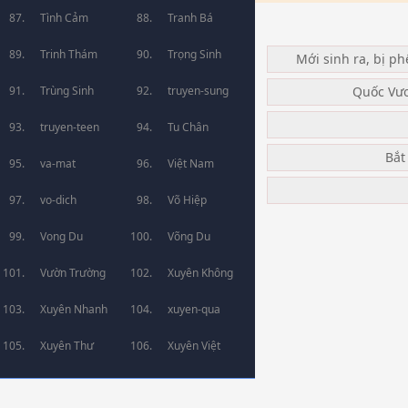
Tình Cảm
Tranh Bá
Trinh Thám
Trọng Sinh
Mới sinh ra, bị ph
Quốc Vư
Trùng Sinh
truyen-sung
truyen-teen
Tu Chân
Bắt
va-mat
Việt Nam
vo-dich
Võ Hiệp
Vong Du
Võng Du
Vườn Trường
Xuyên Không
Xuyên Nhanh
xuyen-qua
Xuyên Thư
Xuyên Việt