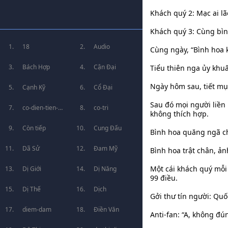
Khách quý 2: Mạc ai lã
Khách quý 3: Cùng bìn
18
Audio
Cùng ngày, “Bình hoa 
Bách Hợp
Cận Đại
Tiểu thiên nga ủy khuấ
Ngày hôm sau, tiết mục
Cạnh Kỹ
Cổ Đại
Sau đó mọi người liền
co-dien-tien-
co-tri
không thích hợp.
hiep
Còn tiếp
Cung Đấu
Bình hoa quăng ngã c
Dã Sử
Đam Mỹ
Bình hoa trật chân, ản
Một cái khách quý mỗi
Dị Giới
Dị Năng
99 điều.
Dị Thế
Dịch
Gởi thư tín người: Qu
diem-dam
Điền Văn
Anti-fan: “A, không đú