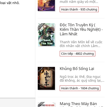
mười năm giày vò một
loại vật nhỏ.
kiếm, một tên người phàm
bình thường chuyển thế
Hoàn thành - 935 chương
trùng sinh, thu hoạch được
giới ngoại thiên t👦 Phấn
Nộn Đích Manh Tân Tác
Độc Tôn Truyền Kỳ (
Kiếm Thần Yêu Nghiệt) -
Lâm Nhất
Thanh Vân Môn kể về cuộc
đời nhân vật chính Lâm
Nhất - Một đạo kiếm khóa
chặt bát đạo hung hồn:
Còn tiếp - 4802 chương
Chúc Long, Côn Bằng, Đằng
Xà... Tại sao tron👦 Lâm
Nhất
Khủng Bố Sống Lại
Ngũ trọc ác thế, Địa ngục
đã không, ác quỷ sống lại,
nhân gian như ngục. Thế
giới này quỷ xuất hiện. . .
Hoàn thành - 1604 chương
Như vậy thần lại ở đâu?
Cầu thần 👦 Phật Tiền Hiến
Hoa
Mang Theo Máy Bán