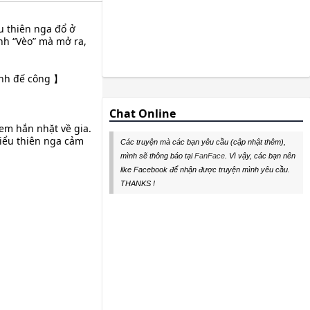
u thiên nga đổ ở
ánh “Vèo” mà mở ra,
ảnh đế công 】
Chat Online
em hắn nhặt về gia.
iểu thiên nga cảm
Các truyện mà các bạn yêu cầu (cập nhật thêm),
mình sẽ thông báo tại
FanFace
. Vì vậy, các bạn nên
like Facebook để nhận được truyện mình yêu cầu.
THANKS !