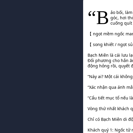
“B
ảo bối, là
góc, hơi t
cuống quít
【 ngọt mềm ngốc manh
【 song khiết / ngọt s
Bạch Miên là cái lưu 
Đối phương cho hắn ăn
động hỏng rồi, quyết đ
“Này ai? Một cái khôn
“Xác nhận qua ánh mắt
“Cẩu tiết mục tổ nếu l
Vòng thứ nhất khách q
Chỉ có Bạch Miên di đ
Khách quý 1: Ngốc tử m