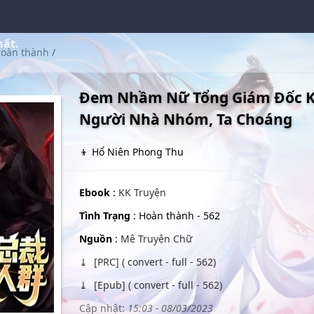
hất.
oàn thành
/
Đem Nhầm Nữ Tổng Giám Đốc K
Người Nhà Nhóm, Ta Choáng
👦 Hổ Niên Phong Thu
Ebook
:
KK Truyện
Tình Trạng
: Hoàn thành - 562
Nguồn
:
Mê Truyện Chữ
[PRC] ( convert - full - 562)
[Epub] ( convert - full - 562)
Cập nhật:
15:03 - 08/03/2023