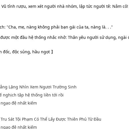
Vũ tỉnh rượu, xem xét người nhà nhóm, lập tức người tê: Nằm cỏ!
ích: "Cha, mẹ, nàng không phải bạn gái của ta, nàng là. . ."
 được một đầu hệ thống nhắc nhở: Thân yêu người sử dụng, ngài 
m đốc, độc sủng, hầu ngọt 】
 Lẳng Lặng Nhìn Xem Ngươi Trường Sinh
ế nghịch tập hệ thống liền tới rồi
u ngạo đệ nhất kiếm
, Tru Sát Tội Phạm Có Thể Lấy Được Thiên Phú Từ Đầu
u ngạo đệ nhất kiếm