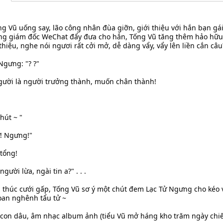
ng Vũ uống say, lão công nhân đùa giỡn, giới thiệu với hắn bạn gá
ng giám đốc WeChat đẩy đưa cho hắn, Tống Vũ tăng thêm hảo hữu,
hiệu, nghe nói ngươi rất cởi mở, dễ dàng vẩy, vẩy lên liền cắn câu
Ngưng: "? ?"
người là người trưởng thành, muốn chân thành!
hút ~ "
ử! Ngưng!"
 tổng!
 người lừa, ngài tin a?" . . .
à thúc cưới gấp, Tống Vũ sơ ý một chút đem Lạc Tử Ngưng cho kéo v
oan nghênh tẩu tử ~
on dâu, âm nhạc album ảnh (tiểu Vũ mở háng kho trăm ngày chiếu. 