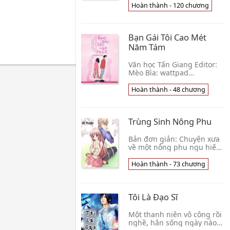
chữa trị, HE Edit: Hạ Cẩn
Hoàn thành - 120 chương
Bìa: đây là bìa truyện gốc,
mình chỉ
Bạn Gái Tôi Cao Mét
Năm Tám
Văn học Tấn Giang Editor:
Mèo Bìa: wattpad
@hthaongo Số chương: 52
chương Tình trạng: Đang
Hoàn thành - 48 chương
edit. (1 - 2 chương/tuần)
Couple: Ninh Tự Hàn 188
Trùng Sinh Nông Phu
Bản đơn giản: Chuyện xưa
về một nông phu ngu hiếu
ở đời trước sau khi sống lại
kiếm tiền ái thê sủng nữ
Hoàn thành - 73 chương
(yêu vợ thương con). Bản
cặn kẽ: Đời trước, Trương
Thanh Thạch vẫn cho rằng
Tôi Là Đạo Sĩ
do mình sơ sẩy mới l
Một thanh niên vô công rồi
nghề, hắn sống ngày nào