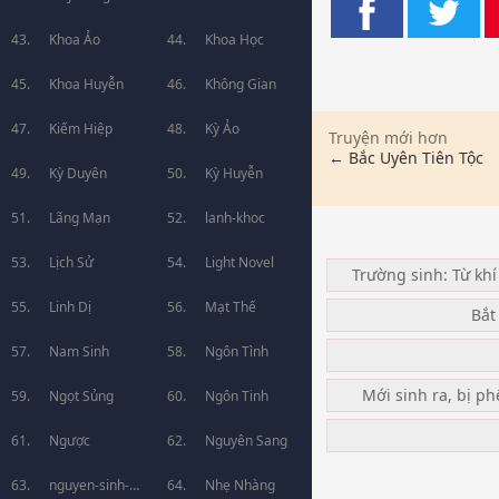
Khoa Ảo
Khoa Học
Khoa Huyễn
Không Gian
Kiếm Hiệp
Kỳ Ảo
Truyện mới hơn
← Bắc Uyên Tiên Tộc
Kỳ Duyên
Kỳ Huyễn
Lãng Mạn
lanh-khoc
Lịch Sử
Light Novel
Trường sinh: Từ khí
Linh Dị
Mạt Thế
Bắt
Nam Sinh
Ngôn Tình
Mới sinh ra, bị ph
Ngọt Sủng
Ngôn Tinh
Ngược
Nguyên Sang
nguyen-sinh-
Nhẹ Nhàng