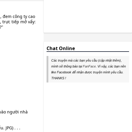
i, đem công ty cao
 trực tiếp mở vẩy:
?"
Chat Online
Các truyện mà các bạn yêu cầu (cập nhật thêm),
mình sẽ thông báo tại
FanFace
. Vì vậy, các bạn nên
like Facebook để nhận được truyện mình yêu cầu.
THANKS !
ào người nhà
JPG) . . .