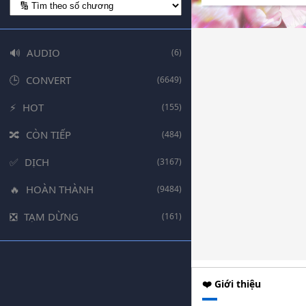
AUDIO
(6)
CONVERT
(6649)
HOT
(155)
CÒN TIẾP
(484)
DỊCH
(3167)
HOÀN THÀNH
(9484)
TẠM DỪNG
(161)
❤️ Giới thiệu