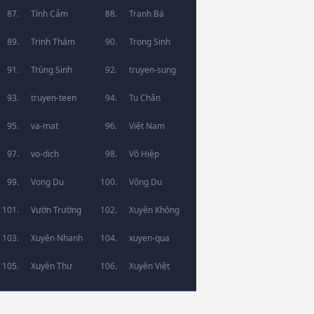
Tình Cảm
Tranh Bá
Trinh Thám
Trọng Sinh
Trùng Sinh
truyen-sung
truyen-teen
Tu Chân
va-mat
Việt Nam
vo-dich
Võ Hiệp
Vong Du
Võng Du
Vườn Trường
Xuyên Không
Xuyên Nhanh
xuyen-qua
Xuyên Thư
Xuyên Việt