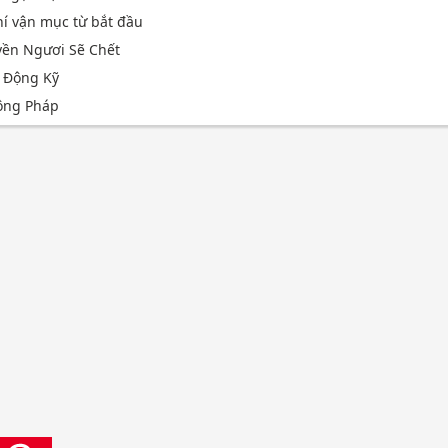
hí vận mục từ bắt đầu
yền Ngươi Sẽ Chết
 Động Kỹ
ông Pháp