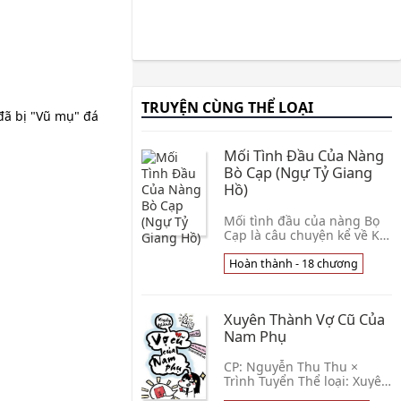
TRUYỆN CÙNG THỂ LOẠI
đã bị "Vũ mụ" đá
Mối Tình Đầu Của Nàng
Bò Cạp (Ngự Tỷ Giang
Hồ)
Mối tình đầu của nàng Bọ
Cạp là câu chuyện kể về Kỳ
Quyên - “cô nàng hổ báo”
trong bộ ba Kỳ Quyên, Tiêu
Hoàn thành - 18 chương
Tinh (trong tác phẩm “Chờ
một ngày nắng”) và Vệ Nam
(trong tác phẩm “Ốc sên
Xuyên Thành Vợ Cũ Của
chạy”). Vẫn phong cách nhẹ
nhàng tinh tế, trong Mối
Nam Phụ
tình đầu của nàng Bọ Cạp,
Điệp Chi Linh đã đem đến
CP: Nguyễn Thu Thu ×
cho bạn đọc những
Trình Tuyển Thể loại: Xuyên
sách, hiện đại, sảng văn, hệ