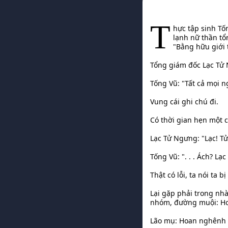
T
hực tập sinh Tố
lạnh nữ thần tổ
"Bằng hữu giới t
Tổng giám đốc Lạc Tử 
Tống Vũ: "Tất cả mọi 
Vung cái ghi chú đi.
Có thời gian hẹn một c
Lạc Tử Ngưng: "Lạc! T
Tống Vũ: ". . . Ách? Lạc
Thật có lỗi, ta nói ta bị
Lại gặp phải trong nh
nhóm, đường muội: H
Lão mụ: Hoan nghênh c