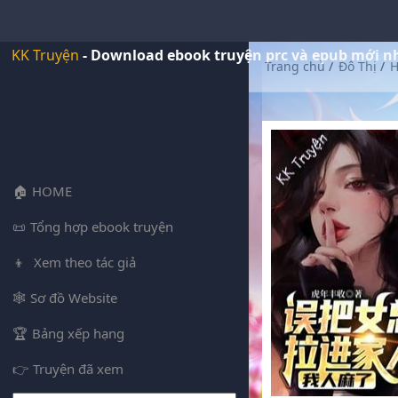
KK Truyện
- Download ebook truyện prc và epub mới n
Trang chủ
/
Đô Thị
/
H
HOME
Tổng hợp ebook truyện
Xem theo tác giả
Sơ đồ Website
Bảng xếp hạng
Truyện đã xem