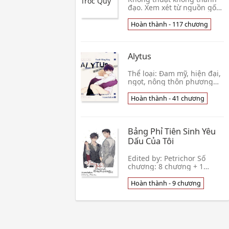
trai rõ ràn
đạo. Xem xét từ nguồn gốc,
khởi nguồn của đạo thuật
chính là vu thuật. Nhưng
Hoàn thành - 117 chương
cao thâm hơn, đa dạng
hơn, và cũng có nhiều mặt
chính thống hơn hẳn so với
Alytus
vu thuật. Đồng thời cũng
vận dụng nhiều nguyên lý,
có thể dùng khoa học giải
Thể loại: Đam mỹ, hiện đại,
thích hợp lý hơn so với vu
ngọt, nông thôn phương
thuật. Chính vì thế
Tây, mỹ công x bình thường
thụ, có H, HE. Biên
Hoàn thành - 41 chương
tập: Quét Tình trạng bản
gốc: Hoàn 40 chươ
Bảng Phỉ Tiên Sinh Yêu
Dấu Của Tôi
Edited by: Petrichor Số
chương: 8 chương + 1
phiên ngoại Nhị hóa +
thoát tuyến + phát điên tên
Hoàn thành - 9 chương
cướp soái ca công X khổ
bức nhà giàu tiểu thi