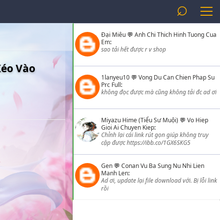
⌕
Đại Miêu
💬
Anh Chi Thich Hinh Tuong Cua
Em
:
sao tải hết được r v shop
éo Vào
1lanyeu10
💬
Vong Du Can Chien Phap Su
Prc Full
:
không đọc được mà cũng không tải đc ad ơi
Miyazu Hime (Tiểu Sư Muội)
💬
Vo Hiep
Gioi Ai Chuyen Kiep
:
Chỉnh lại cái link rút gọn giúp không truy
cập được https://ibb.co/1GX6SKG5
Gen
💬
Conan Vu Ba Sung Nu Nhi Lien
Manh Len
:
Ad ơi, update lại file download với. Bị lỗi link
rồi