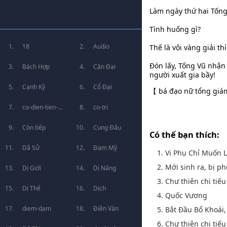
Làm ngày thứ hai Tống 
Tình huống gì?
18
Audio
Thế là vội vàng giải th
Đón lấy, Tống Vũ nhận
Bách Hợp
Cận Đại
người xuất gia bầy!
Cạnh Kỹ
Cổ Đại
【 bá đạo nữ tổng giá
co-dien-tien-
co-tri
hiep
Còn tiếp
Cung Đấu
Có thể bạn thích:
Dã Sử
Đam Mỹ
1. Vi Phụ Chỉ Muốn
2. Mới sinh ra, bị ph
Dị Giới
Dị Năng
3. Chư thiên chi tiế
Dị Thế
Dịch
4. Quốc Vương
diem-dam
Điền Văn
5. Bắt Đầu Bổ Khoái
6. Chư thiên chi tiế