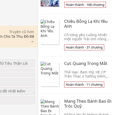
hay ngày đó không có lý
tưởng, cho đến một một
Hoàn thành - 166 chương
hôm cuộc đời như rẽ sang
bước ngoặt mới khi hắn tìm
được chiếc hộp cũ mà bà
Chiều Bỗng Lạ Khi Yêu
nội hắn để lại. Một thế gi
Anh
Truyện cũ hơn
Cô từng yêu cuồng nhiệt
àm Cho Ta Thu Đồ Đệ
một người Trái tim nồng
→
cháy khi ai chỉ chứa mỗi
một bóng hình rạng rỡ ấy
Hoàn thành - 31 chương
Cho nên cô cởi bỏ tự tôn
của bản thân để theo đuổi
Kết quả là thương tích đầy
Cực Quang Trong Mắt
Tử Tiêu Thần Lôi
mình Thế rồi, ở cái vùng
đất mới đó, cô lại tìm thấy
một thứ, có lẽ có thế gọi là
Thể loại: đam mỹ, HE CP:
u
tình yêu xuyên biên giới
Trần Thạc x Tưởng Viêm,
chăng?! ---- Anh
công thành thục ổn trọng,
nhưng là lần đầu biết yêu x
Hoàn thành - 11 chương
thụ bán manh, tiêu sái như
ạo đệ nhất kiếm
ánh mặt trời, dám yêu dám
hận Edit: Dun Lời tác giả:
Mang Theo Bánh Bao Đi
Lần đầu đào hố, hy vọng
mọi người yêu thích! Đại
Tróc Quỷ
khái là một áng văn rất feel
rất trữ tình. Khi một chàng
Không thuật không thành