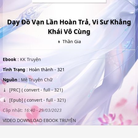
Dạy Đồ Vạn Lần Hoàn Trả, Vi Sư Khẳng
Khái Vô Cùng
👦 Thần Gia
Ebook
:
KK Truyện
Tình Trạng
: Hoàn thành - 321
Nguồn
:
Mê Truyện Chữ
[PRC] ( convert - full - 321)
[Epub] ( convert - full - 321)
Cập nhật:
16:40 - 29/03/2023
VIDEO DOWNLOAD EBOOK TRUYỆN