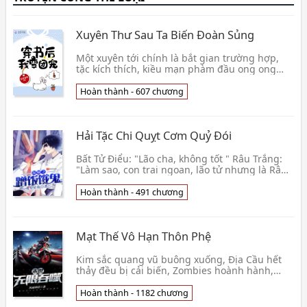
Xuyên Thư Sau Ta Biến Đoàn Sủng
Một xuyên tới chính là bắt gian trường hợp,
tặc kích thích, kiều mạn phàm đầu ong ong
ong. Cùng nàng nằm ở bên nhau chính là
chính mình tươn
Hoàn thành - 607 chương
Hải Tặc Chi Quỵt Cơm Quỷ Đói
Bất Tử Điểu: "Lão cha, không tốt " Râu Trắng:
"Làm sao, con trai ngoan, lão tử nhưng là Râu
Trắng " Bất Tử Điểu: "Little Oars phương xa đại
Hoàn thành - 491 chương
Mạt Thế Vô Hạn Thôn Phệ
Kim sắc quang vũ buông xuống, Địa Cầu hết
thảy đều bị cải biến, Zombies hoành hành,
biến dị thú ẩn hiện, vô số khủng bố giống loài
xuất hiện
Hoàn thành - 1182 chương