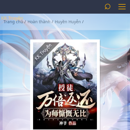
⌕
KK Truyện
Trang chủ
/
Hoàn thành
/
Huyền Huyễn
/