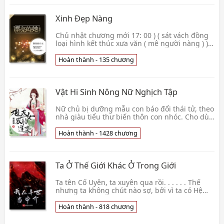
Xinh Đẹp Nàng
Chủ nhật chương mới 17: 00 ) ( sát vách đồng
loại hình kết thúc xưa văn ( mê người nàng ) )
Khi Yêu Hậu Hạ Cơ mở mắt ra , nàng đã từ
Xuân
Hoàn thành - 135 chương
Vật Hi Sinh Nông Nữ Nghịch Tập
Nữ chủ bị dưỡng mẫu con báo đổi thái tử, theo
nhà giàu tiểu thư biến thôn con nhóc. Cho dù
thân phận cho sáng tỏ, cũng như trước là thân
nhâ
Hoàn thành - 1428 chương
Ta Ở Thế Giới Khác Ở Trong Giới
Ta tên Cố Uyên, ta xuyên qua rồi. . . . . . Thế
nhưng ta không chút nào sợ, bởi vì ta có Hệ
Thống. Người khác tu luyện dựa vào cướp tài
ng
Hoàn thành - 818 chương