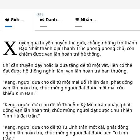
321
❤️ Giới
📜 Danh
💬 Nhận
thiệu
sách
xét
chương
X
uyên qua huyền huyễn thế giới, chẳng những trở thành
Đạo Nhất thánh địa Thanh Trúc phong phong chủ, còn
chiếm được vạn lần hoàn trả hệ thống.
Chỉ cần truyền dạy hoặc là đưa tặng đệ tử một vật, liền có thể
đạt được hệ thống nghìn lần, vạn lần hoàn trả ban thưởng.
"Keng, ngươi đưa cho đệ tử một mai Bổ Thiên đan, phát động
vạn lần hoàn trả, chúc mừng ngươi đạt được một mai cửu
khiếu Kim Đan."
"Keng, ngươi đưa cho đệ tử Thái Âm Kỳ Môn trận pháp, phát
động vạn lần hoàn trả, chúc mừng ngươi đạt được Chu Thiên
Tinh Hà đại trận."
"Keng, ngươi đưa cho đệ tử Tụ Linh trận một cái, phát động
nghìn lần hoàn trả, chúc mừng ngươi đạt được tiên Tụ Linh
trận."