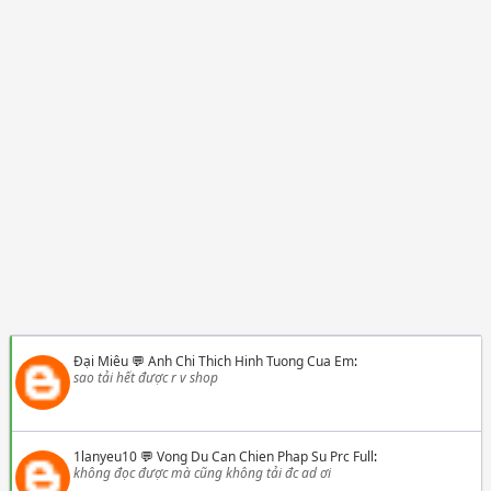
Đại Miêu
💬
Anh Chi Thich Hinh Tuong Cua Em
:
sao tải hết được r v shop
1lanyeu10
💬
Vong Du Can Chien Phap Su Prc Full
:
không đọc được mà cũng không tải đc ad ơi