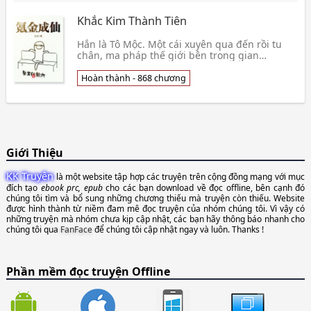
Khắc Kim Thành Tiên
Hắn là Tô Mộc. Một cái xuyên qua đến rồi tu
chân, ma pháp thế giới bên trong gian
thương! Hắn khẩu hiệu là —— Khắc Kim Thành
Tiên, một gan đ
Hoàn thành - 868 chương
Giới Thiệu
KK Truyện
là một website tập hợp các truyện trên cộng đồng mạng với mục
đích tạo
ebook prc, epub
cho các bạn download về đọc offline, bên cạnh đó
chúng tôi tìm và bổ sung những chương thiếu mà truyện còn thiếu. Website
được hình thành từ niềm đam mê đọc truyện của nhóm chúng tôi. Vì vậy có
những truyện mà nhóm chưa kịp cập nhật, các bạn hãy thông báo nhanh cho
chúng tôi qua
FanFace
để chúng tôi cập nhật ngay và luôn. Thanks !
Phần mềm đọc truyện Offline