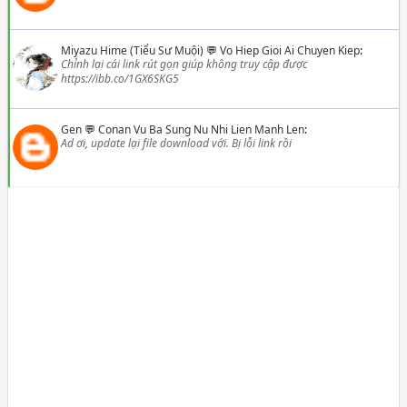
Miyazu Hime (Tiểu Sư Muội)
💬
Vo Hiep Gioi Ai Chuyen Kiep
:
Chỉnh lại cái link rút gọn giúp không truy cập được
https://ibb.co/1GX6SKG5
Gen
💬
Conan Vu Ba Sung Nu Nhi Lien Manh Len
:
Ad ơi, update lại file download với. Bị lỗi link rồi