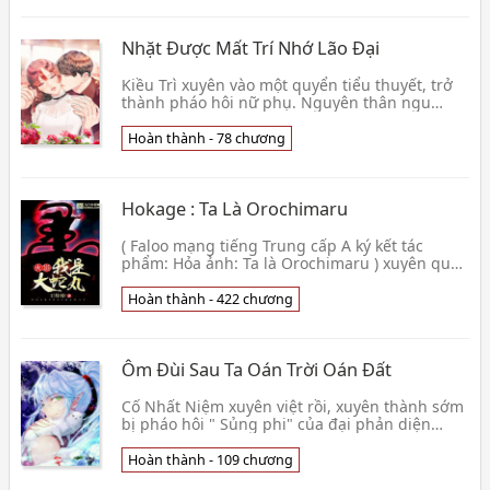
Nhặt Được Mất Trí Nhớ Lão Đại
Kiều Trì xuyên vào một quyển tiểu thuyết, trở
thành pháo hôi nữ phụ. Nguyên thân ngu
xuẩn, trợ Trụ vi ngược giúp đỡ nhân vật phản
diện ngượ
Hoàn thành - 78 chương
Hokage : Ta Là Orochimaru
( Faloo mạng tiếng Trung cấp A ký kết tác
phẩm: Hỏa ảnh: Ta là Orochimaru ) xuyên qua
thành khi còn bé Orochimaru, thu hoạch được
khoa học c
Hoàn thành - 422 chương
Ôm Đùi Sau Ta Oán Trời Oán Đất
Cố Nhất Niệm xuyên việt rồi, xuyên thành sớm
bị pháo hôi " Sủng phi" của đại phản diện
trong một quyển ngôn tình tu tiên. Vì cải biến
bản th
Hoàn thành - 109 chương