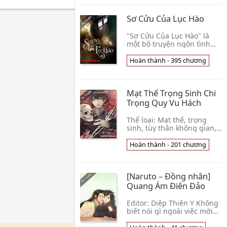
Đà, Lý Tĩnh, T👦 Cao Nguyệt
Sơ Cửu Của Lục Hào
"Sơ Cửu Của Lục Hào" là
một bộ truyện ngôn tình
trinh thám được đông đảo
độc giả đón đọc trong thời
Hoàn thành - 395 chương
gian qua. Nhắc đến thể loại
truyện này, 👦 Tử Vu
Mạt Thế Trọng Sinh Chi
Trọng Quy Vu Hách
Thể loại: Mạt thế, trọng
sinh, tùy thân không gian,
hiện đại, tình hữu độc
chung, trung khuyển thâm
Hoàn thành - 201 chương
tình công x ôn nhu hiền
lành thụ, chủ cô👦 Noãn Hà
[Naruto – Đồng nhân]
Quang Ám Điên Đảo
Editor: Diệp Thiên Y Không
biết nói gì ngoài việc mời
mọi người yêu thích Naruto