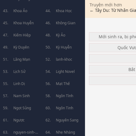
Truyện mới hơn
← Tây Du: Từ Nhân Gi
Khoa Ảo
Khoa Học
Khoa Huyễn
Không Gian
Kiếm Hiệp
Kỳ Ảo
Mới sinh ra, bị ph
Quốc Vư
Kỳ Duyên
Kỳ Huyễn
Lãng Mạn
lanh-khoc
Bắt
Lịch Sử
Light Novel
Linh Dị
Mạt Thế
Nam Sinh
Ngôn Tình
Ngọt Sủng
Ngôn Tinh
Ngược
Nguyên Sang
nguyen-sinh-
Nhẹ Nhàng