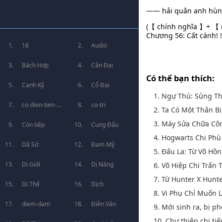
—— hải quân anh hùng
(【 chính nghĩa 】+ 【 n
Chương 56: Cất cánh! !
18
Audio
Bách Hợp
Cận Đại
Có thể bạn thích:
Cạnh Kỹ
Cổ Đại
1. Ngự Thú: Sủng Th
co-dien-tien-
co-tri
2. Ta Có Một Thân Bị
3. Máy Sửa Chữa Cô
hiep
Còn tiếp
Cung Đấu
4. Hogwarts Chi Ph
Dã Sử
Đam Mỹ
5. Đấu La: Từ Võ Hồ
Dị Giới
Dị Năng
6. Võ Hiệp Chi Trấn
7. Từ Hunter X Hunt
Dị Thế
Dịch
8. Vi Phụ Chỉ Muốn
diem-dam
Điền Văn
9. Mới sinh ra, bị ph
10. Chư thiên chi ti