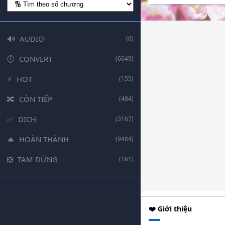
AUDIO
(6)
CONVERT
(6649)
HOT
(155)
CÒN TIẾP
(484)
DỊCH
(3167)
HOÀN THÀNH
(9484)
TẠM DỪNG
(161)
❤️ Giới thiệu