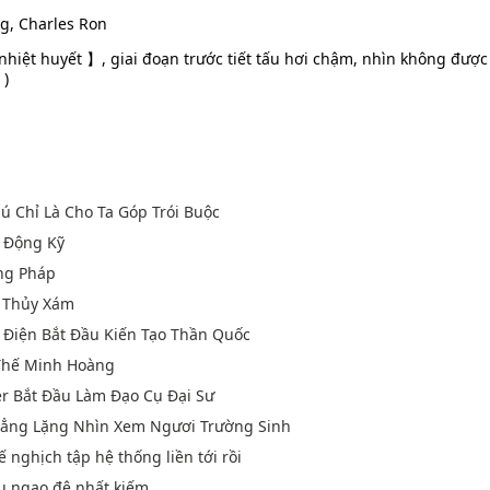
, Charles Ron
hiệt huyết 】, giai đoạn trước tiết tấu hơi chậm, nhìn không được 
 )
ú Chỉ Là Cho Ta Góp Trói Buộc
 Động Kỹ
ng Pháp
ù Thủy Xám
n Điện Bắt Đầu Kiến Tạo Thần Quốc
 Thế Minh Hoàng
er Bắt Đầu Làm Đạo Cụ Đại Sư
 Lẳng Lặng Nhìn Xem Ngươi Trường Sinh
ế nghịch tập hệ thống liền tới rồi
ếu ngạo đệ nhất kiếm