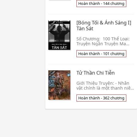
thành. Giới thiệu: "Trên
Hoàn thành - 144 chương
kênh live stream hiện giờ"
Mục Vãn Vãn: 👦 Tương Tử
Bối
[Bóng Tối & Ánh Sáng I]
Tàn Sát
Số Chương: 100 Thể Loại:
Truyện Ngắn Truyện Ma
Huyền Bí Linh Dị Độ Tuổi
13+ Tổng hợp những câu
Hoàn thành - 101 chương
chuyện huyền bí và kinh dị
về những tồn tại 👦 Chị Vi
Ma Quái
Tử Thần Chi Tiễn
Giới Thiệu Truyện: - Nhân
vật chính là một thanh niên
mới ra trường làm một
công việc bình thường với
Hoàn thành - 362 chương
chức vụ bình thường, đồng
nghĩa sẽ là 👦 Ái Hồi Gia