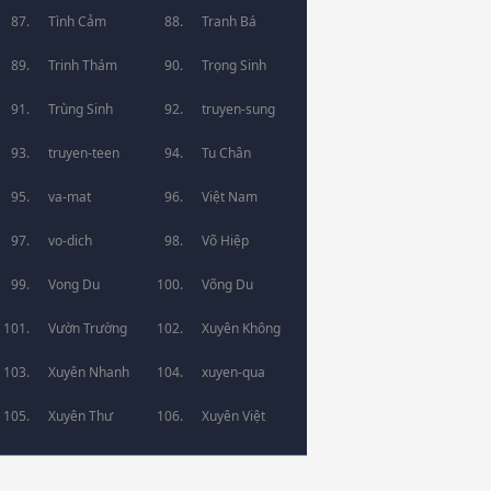
Tình Cảm
Tranh Bá
Trinh Thám
Trọng Sinh
Trùng Sinh
truyen-sung
truyen-teen
Tu Chân
va-mat
Việt Nam
vo-dich
Võ Hiệp
Vong Du
Võng Du
Vườn Trường
Xuyên Không
Xuyên Nhanh
xuyen-qua
Xuyên Thư
Xuyên Việt