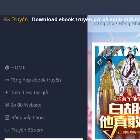
KK Truyện
- Download ebook truyện prc và epub mới n
Trang chủ
/
Đồng Nh
HOME
Tổng hợp ebook truyện
Xem theo tác giả
Sơ đồ Website
Bảng xếp hạng
Truyện đã xem