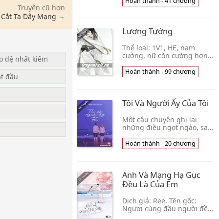
thì nhảy hố. Chỉ là đột
Hoàn thành - 41 chương
Truyện cũ hơn
nhiên suy nghĩ linh tinh,
sau đó là👦 Thất Nguyệt Sơ
n Cắt Ta Dây Mạng →
Thất (lofter)
Lương Tướng
Thể loại: 1V1, HE, nam
cường, nữ còn cường hơn,
ạo đệ nhất kiếm
nữ chính bạo lực, nam
chính dịu dàng, chịu đủ
Hoàn thành - 99 chương
ắt đầu
loại bạo lực = = Võ khôi Lâm
Trục Lưu của Đoan
Tôi Và Người Ấy Của Tôi
u
Một câu chuyện ghi lại
những điều ngọt ngào, say
đắm của tôi và người bạn
trai 187 Một tác giả cùng
Hoàn thành - 20 chương
một anh chàng giải phóng
quân, câu chuyệ👦 Nhược
Thủy Thiên Lưu
Anh Và Mạng Hạ Gục
Đều Là Của Em
Dịch giả: Ree. Tên gốc:
Ngươi cùng đầu người đều
về ta Trạng thái: Đã hoàn