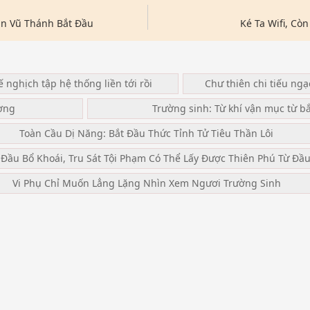
an Vũ Thánh Bắt Đầu
Ké Ta Wifi, Cò
ế nghịch tập hệ thống liền tới rồi
Chư thiên chi tiếu ng
ơng
Trường sinh: Từ khí vận mục từ b
Toàn Cầu Dị Năng: Bắt Đầu Thức Tỉnh Tử Tiêu Thần Lôi
 Đầu Bổ Khoái, Tru Sát Tội Phạm Có Thể Lấy Được Thiên Phú Từ Đầ
Vi Phụ Chỉ Muốn Lẳng Lặng Nhìn Xem Ngươi Trường Sinh