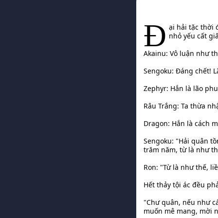
Đ
ại hải tặc thời
nhỏ yếu cất gi
Akainu: Vô luận như t
Sengoku: Đáng chết! Lã
Zephyr: Hắn là lão phu
Râu Trắng: Ta thừa nh
Dragon: Hắn là cách m
Sengoku: "Hải quân tồn
trăm năm, từ là như th
Ron: "Từ là như thế, liề
Hết thảy tội ác đều ph
"Chư quân, nếu như cá
muốn mê mang, mời ngẩn