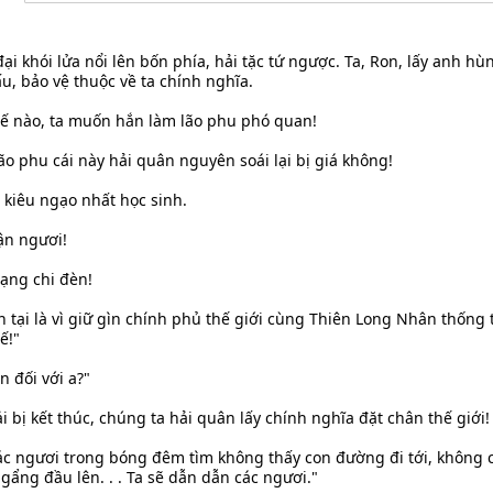
 đại khói lửa nổi lên bốn phía, hải tặc tứ ngược. Ta, Ron, lấy anh h
ấu, bảo vệ thuộc về ta chính nghĩa.
hế nào, ta muốn hắn làm lão phu phó quan!
o phu cái này hải quân nguyên soái lại bị giá không!
 kiêu ngạo nhất học sinh.
ận ngươi!
ạng chi đèn!
 tại là vì giữ gìn chính phủ thế giới cùng Thiên Long Nhân thống 
ế!"
n đối với a?"
ải bị kết thúc, chúng ta hải quân lấy chính nghĩa đặt chân thế giới!
c ngươi trong bóng đêm tìm không thấy con đường đi tới, không 
g đầu lên. . . Ta sẽ dẫn dẫn các ngươi."