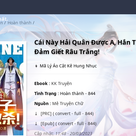
hất.
ân
/
Hoàn thành
/
Cái Này Hải Quân Được A, Hắn 
Đảm Giết Râu Trắng!
👦 Mã Lý Áo Cật Kê Hung Nhục
Ebook
:
KK Truyện
Tình Trạng
: Hoàn thành - 844
Nguồn
:
Mê Truyện Chữ
[PRC] ( convert - full - 844)
[Epub] ( convert - full - 844)
Cập nhật:
11:48 - 20/03/2023