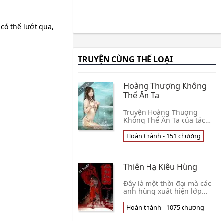
có thể lướt qua,
TRUYỆN CÙNG THỂ LOẠI
Hoàng Thượng Không
Thể Ăn Ta
Truyện Hoàng Thượng
Không Thể Ăn Ta của tác
giả Thẩm Du kể về nhân vật
chính là một cô nàng chỉ vì
Hoàn thành - 151 chương
một hiểu lầm nhỏ nhỏ, mà
bị mang tiếng là👦 Thẩm
Du
Thiên Hạ Kiêu Hùng
Đây là một thời đại mà các
anh hùng xuất hiện lớp
lớp: Lý Thế Dân, Đậu Kiến
Đức, Vương Thế Sung, Lý
Hoàn thành - 1075 chương
Mật, Tiêu Tiển, Trương Tu