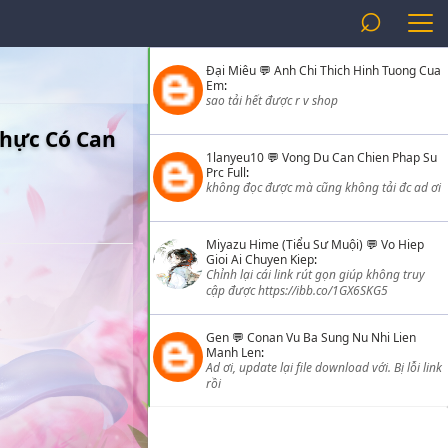
⌕
Đại Miêu
💬
Anh Chi Thich Hinh Tuong Cua
Em
:
sao tải hết được r v shop
Thực Có Can
1lanyeu10
💬
Vong Du Can Chien Phap Su
Prc Full
:
không đọc được mà cũng không tải đc ad ơi
Miyazu Hime (Tiểu Sư Muội)
💬
Vo Hiep
Gioi Ai Chuyen Kiep
:
Chỉnh lại cái link rút gọn giúp không truy
cập được https://ibb.co/1GX6SKG5
Gen
💬
Conan Vu Ba Sung Nu Nhi Lien
Manh Len
:
Ad ơi, update lại file download với. Bị lỗi link
rồi