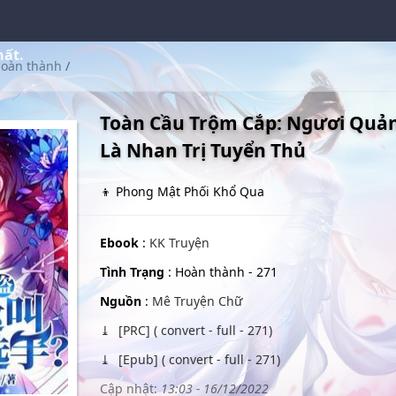
hất.
oàn thành
/
Toàn Cầu Trộm Cắp: Ngươi Quản
Là Nhan Trị Tuyển Thủ
👦 Phong Mật Phối Khổ Qua
Ebook
:
KK Truyện
Tình Trạng
: Hoàn thành - 271
Nguồn
:
Mê Truyện Chữ
[PRC] ( convert - full - 271)
[Epub] ( convert - full - 271)
Cập nhật:
13:03 - 16/12/2022