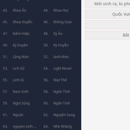
Mới sinh ra, bị ph
Khoa Ảo
Khoa Học
Quốc Vư
Khoa Huyễn
Không Gian
Kiếm Hiệp
Kỳ Ảo
Bắt
Kỳ Duyên
Kỳ Huyễn
Lãng Mạn
lanh-khoc
Lịch Sử
Light Novel
Linh Dị
Mạt Thế
Nam Sinh
Ngôn Tình
Ngọt Sủng
Ngôn Tinh
Ngược
Nguyên Sang
nguyen-sinh-
Nhẹ Nhàng