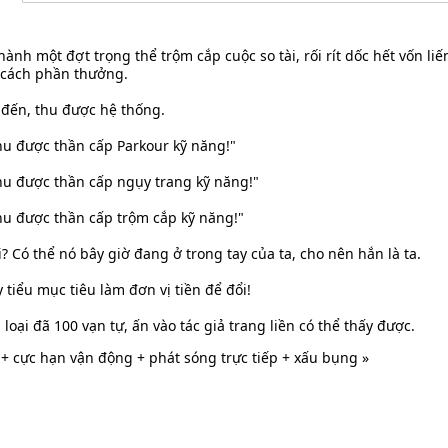
ành một đợt trọng thể trộm cắp cuộc so tài, rối rít dốc hết vốn li
 cách phần thưởng.
 đến, thu được hệ thống.
u được thần cấp Parkour kỹ năng!"
u được thần cấp ngụy trang kỹ năng!"
u được thần cấp trộm cắp kỹ năng!"
? Có thể nó bây giờ đang ở trong tay của ta, cho nên hắn là ta.
 tiểu mục tiêu làm đơn vị tiền để đổi!
oại đã 100 vạn tự, ấn vào tác giả trang liền có thể thấy được.
p + cực hạn vận động + phát sóng trực tiếp + xấu bụng »