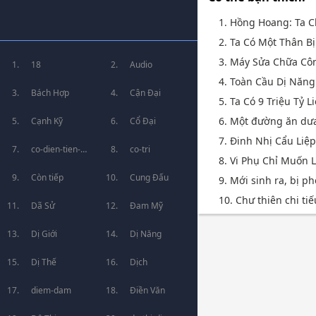
1. Hồng Hoang: Ta 
2. Ta Có Một Thân Bị
3. Máy Sửa Chữa Cô
18
Audio
4. Toàn Cầu Dị Năng
Bách Hợp
Cận Đại
5. Ta Có 9 Triệu Tỷ 
6. Một đường ăn dưa [
Cạnh Kỹ
Cổ Đại
7. Đinh Nhị Cẩu Liệ
co-dien-tien-
co-tri
8. Vi Phụ Chỉ Muốn
hiep
Còn tiếp
Cung Đấu
9. Mới sinh ra, bị ph
10. Chư thiên chi ti
Dã Sử
Đam Mỹ
Dị Giới
Dị Năng
Dị Thế
Dịch
diem-dam
Điền Văn