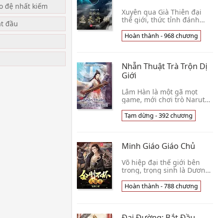
ạo đệ nhất kiếm
Xuyên qua Già Thiên đại
thế giới, thức tỉnh đánh
ắt đầu
dấu hệ thống, khởi đầu liền
cự tuyệt phú bà truy cầu!
Hoàn thành - 968 chương
Đánh dấu thu hoạch được
một đôi Trùng👦 Nhĩ Đích
u
Gia Tân
Nhẫn Thuật Trà Trộn Dị
Giới
Lâm Hàn là một gã mọt
game, mới chơi trò Naruto
thì bị hút vào đại lục Ma Võ,
nhập vào một tên thư sinh
Tạm dừng - 392 chương
khá vô dụng. Cuối cùng,
hắn bi ai ph👦 Hóng Heart
Minh Giáo Giáo Chủ
Võ hiệp đại thế giới bên
trong, trọng sinh là Dương
Đính Thiên con nuôi, mưu
Cửu Dương, luyện càn
Hoàn thành - 788 chương
khôn, đăng lâm Giáo chủ
ngai vàng! Nhất th👦 Thử
Hận Miên Miên Vô Tuyệt Kỳ
Đại Đường: Bắt Đầu