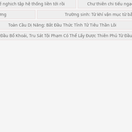
ế nghịch tập hệ thống liền tới rồi
Chư thiên chi tiếu ng
ơng
Trường sinh: Từ khí vận mục từ b
Toàn Cầu Dị Năng: Bắt Đầu Thức Tỉnh Tử Tiêu Thần Lôi
 Đầu Bổ Khoái, Tru Sát Tội Phạm Có Thể Lấy Được Thiên Phú Từ Đầ