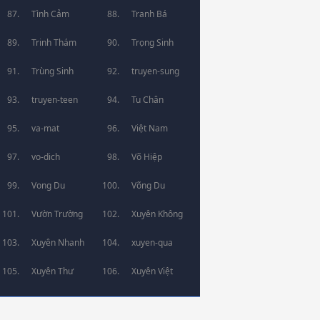
Tình Cảm
Tranh Bá
Trinh Thám
Trọng Sinh
Trùng Sinh
truyen-sung
truyen-teen
Tu Chân
va-mat
Việt Nam
vo-dich
Võ Hiệp
Vong Du
Võng Du
Vườn Trường
Xuyên Không
Xuyên Nhanh
xuyen-qua
Xuyên Thư
Xuyên Việt