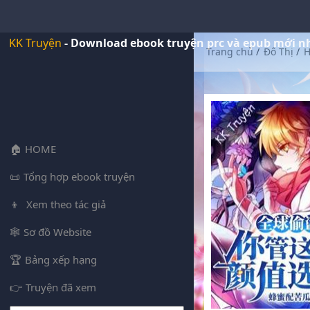
KK Truyện
- Download ebook truyện prc và epub mới n
Trang chủ
/
Đô Thị
/
H
HOME
Tổng hợp ebook truyện
Xem theo tác giả
Sơ đồ Website
Bảng xếp hạng
Truyện đã xem