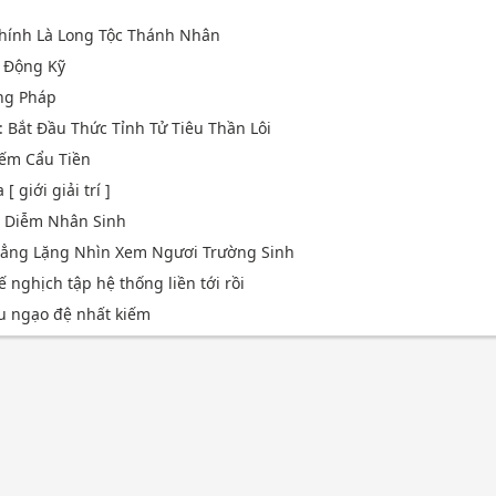
Chính Là Long Tộc Thánh Nhân
 Động Kỹ
ng Pháp
: Bắt Đầu Thức Tỉnh Tử Tiêu Thần Lôi
Liếm Cẩu Tiền
 giới giải trí ]
p Diễm Nhân Sinh
 Lẳng Lặng Nhìn Xem Ngươi Trường Sinh
ế nghịch tập hệ thống liền tới rồi
ếu ngạo đệ nhất kiếm