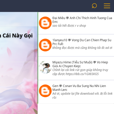
⌕
Đại Miêu
💬
Anh Chi Thich Hinh Tuong Cua
Em
:
sao tải hết được r v shop
 Cái Này Gọi
1lanyeu10
💬
Vong Du Can Chien Phap Su
Prc Full
:
không đọc được mà cũng không tải đc ad ơi
Miyazu Hime (Tiểu Sư Muội)
💬
Vo Hiep
Gioi Ai Chuyen Kiep
:
Chỉnh lại cái link rút gọn giúp không truy
cập được https://ibb.co/1GX6SKG5
Gen
💬
Conan Vu Ba Sung Nu Nhi Lien
Manh Len
:
Ad ơi, update lại file download với. Bị lỗi link
rồi