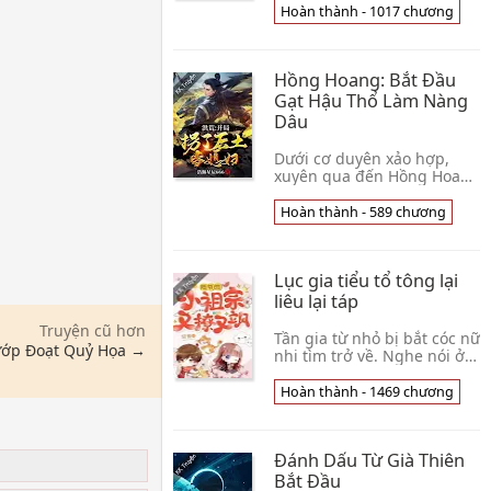
giáo hoa phế vật vị hôn
Hoàn thành - 1017 chương
phu. Giáo hoa vị hôn thê
muốn ép h👦 Chấp Kiếm
Trưởng Lão
Hồng Hoang: Bắt Đầu
Gạt Hậu Thổ Làm Nàng
Dâu
Dưới cơ duyên xảo hợp,
xuyên qua đến Hồng Hoang
đại lục. Cổ Thiên lập tức
hoảng đến không được,
Hoàn thành - 589 chương
may mắn khóa lại siêu cấp
luyện hóa hệ thốn👦 Hạo
Hãn Tinh Thần 666
Lục gia tiểu tổ tông lại
liêu lại táp
Truyện cũ hơn
Tần gia từ nhỏ bị bắt cóc nữ
ướp Đoạt Quỷ Họa →
nhi tìm trở về. Nghe nói ở
nông thôn nữ nhi diện mạo
xấu xí, hành vi thô bỉ, liền
Hoàn thành - 1469 chương
cho nàng muội muội Tần
dao xá👦 Khinh Vũ
Đánh Dấu Từ Già Thiên
Bắt Đầu