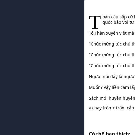
T
oàn cầu sắp cử h
quốc bảo với tư
Tô Thần xuyên việt mà
"Chúc mừng túc chủ th
"Chúc mừng túc chủ th
"Chúc mừng túc chủ th
Ngươi nói đây là ngươi
Muốn? Vậy liền cầm lấy
Sách mới huyền huyễn l
« chạy trốn + trộm cắ
Có thể bạn thích: