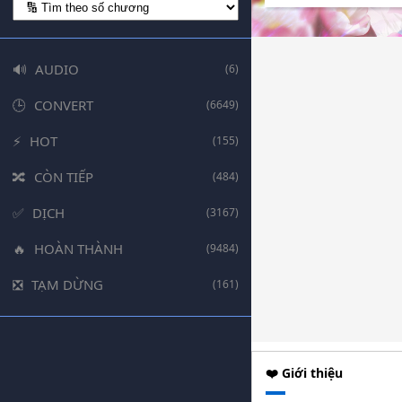
AUDIO
(6)
CONVERT
(6649)
HOT
(155)
CÒN TIẾP
(484)
DỊCH
(3167)
HOÀN THÀNH
(9484)
TẠM DỪNG
(161)
❤️ Giới thiệu