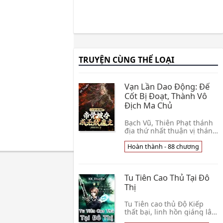
TRUYỆN CÙNG THỂ LOẠI
Vạn Lần Dao Động: Đế
Cốt Bị Đoạt, Thành Vô
Địch Ma Chủ
Bạch Vũ, Thiên Phạt thánh
địa thứ nhất thuận vị thánh
tử; thân phụ Đại Đế Kim
Cốt, đã định trước thành vi
Hoàn thành - 88 chương
Thần Đế người ứng cử thế
mà, hắn b👦 Hi Hi Ái
Chưởng Đăng
Tu Tiên Cao Thủ Tại Đô
Thị
Tu Tiên cao thủ Độ Kiếp
thất bại, linh hồn giáng lâm
Địa cầu, đã trở thành một vị