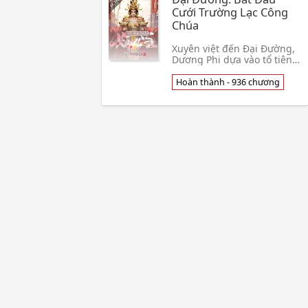
Cưới Trường Lạc Công
Chúa
Xuyên việt đến Đại Đường,
Dương Phi dựa vào tổ tiên
lưu lại tài sản, thời gian trải
qua phi thường dễ chịu.
Hoàn thành - 936 chương
Một ngày dạo chơi, cứu một
tên t👦 Đệ Thập Thứ Khách