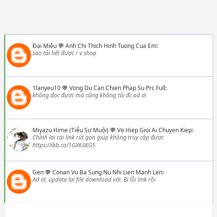
Đại Miêu
💬
Anh Chi Thich Hinh Tuong Cua Em
:
sao tải hết được r v shop
1lanyeu10
💬
Vong Du Can Chien Phap Su Prc Full
:
không đọc được mà cũng không tải đc ad ơi
Miyazu Hime (Tiểu Sư Muội)
💬
Vo Hiep Gioi Ai Chuyen Kiep
:
Chỉnh lại cái link rút gọn giúp không truy cập được
https://ibb.co/1GX6SKG5
Gen
💬
Conan Vu Ba Sung Nu Nhi Lien Manh Len
:
Ad ơi, update lại file download với. Bị lỗi link rồi