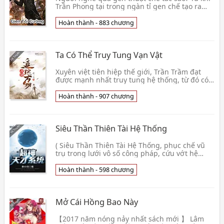
Trần Phong tại trong ngàn tỉ gen chế tạo ra
đầu kia hiếm thấy nhất gen biến dị thời khắc.
Hắn b👦 Linh Hạ Cửu Thập Độ
Hoàn thành - 883 chương
Ta Có Thể Truy Tung Vạn Vật
Xuyên việt tiên hiệp thế giới, Trần Trầm đạt
được mạnh nhất truy tung hệ thống, từ đó có
thể truy tung vạn vật. Trần Trầm: "Hệ thống, ta
th👦 Võ Tam Mao
Hoàn thành - 907 chương
Siêu Thần Thiên Tài Hệ Thống
( Siêu Thần Thiên Tài Hệ Thống, phục chế vũ
trụ trong lưới vô số công pháp, cứu vớt hệ
ngân hà gánh nặng, liền giao cho ngươi! ) Trên
máy vi👦 Tần Tiểu Từ
Hoàn thành - 598 chương
Mở Cái Hồng Bao Này
【2017 năm nóng nảy nhất sách mới 】 Lâm