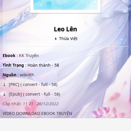
Leo Lên
👦 Thừa Việt
Ebook
:
KK Truyện
Tình Trạng
: Hoàn thành - 58
Nguồn
:
wikidth
[PRC] ( convert - full - 58)
[Epub] ( convert - full - 58)
Cập nhật:
11:21 - 20/12/2022
VIDEO DOWNLOAD EBOOK TRUYỆN