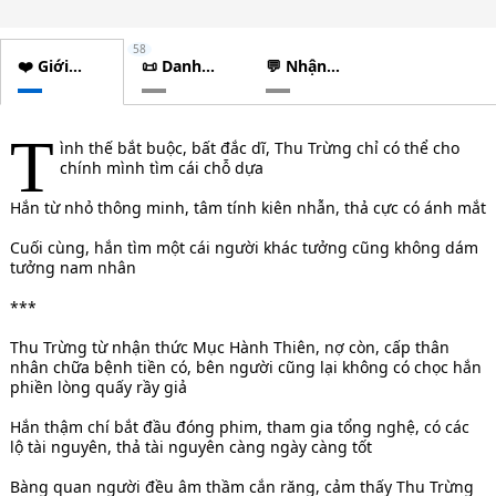
58
❤️ Giới
📜 Danh
💬 Nhận
thiệu
sách
xét
chương
T
ình thế bắt buộc, bất đắc dĩ, Thu Trừng chỉ có thể cho
chính mình tìm cái chỗ dựa
Hắn từ nhỏ thông minh, tâm tính kiên nhẫn, thả cực có ánh mắt
Cuối cùng, hắn tìm một cái người khác tưởng cũng không dám
tưởng nam nhân
***
Thu Trừng từ nhận thức Mục Hành Thiên, nợ còn, cấp thân
nhân chữa bệnh tiền có, bên người cũng lại không có chọc hắn
phiền lòng quấy rầy giả
Hắn thậm chí bắt đầu đóng phim, tham gia tổng nghệ, có các
lộ tài nguyên, thả tài nguyên càng ngày càng tốt
Bàng quan người đều âm thầm cắn răng, cảm thấy Thu Trừng