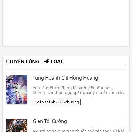
TRUYỆN CÙNG THỂ LOẠI
Tung Hoành Chi Hồng Hoang
Vốn là một cái đang là sinh viên đại học ,
không cẩn thận gặp gỡ ngoài ý muốn chết đi ,
thế nhưng linh hồn vậy mà đi tới lúc đất trời
chưa m👦 Vãng Tiền Du
Hoàn thành - 306 chương
Gien Tối Cường
Ngươi nghe qua gen thuật chế tác sao? Từ khi