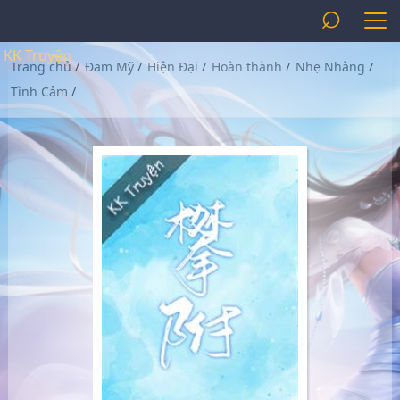
⌕
KK Truyện
Trang chủ
/
Đam Mỹ
/
Hiện Đại
/
Hoàn thành
/
Nhẹ Nhàng
/
Tình Cảm
/