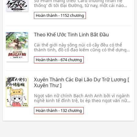
Sở Phàm mang theo 'Card thương nhân hệ
thống' đi tới Đại Đường, từ nay, một cái náo
loạn thần linh không yên Thế giới ra đời! Tại
sao Tứ Hải👦 Tiếu Quân
Hoàn thành - 1152 chương
Theo Khế Ước Tinh Linh Bắt Đầu
Cái thế giới này sông núi cỏ cây đều có thể
thành tinh, đồ cổ đao kiếm cũng có thể dựng
dục ra linh. Văn lý bên ngoài còn có Tinh Linh
khoa,👦 Bút Mặc Chỉ Kiện
Hoàn thành - 674 chương
Xuyên Thành Các Đại Lão Dự Trữ Lương [
Xuyên Thư ]
Ngọt văn nữ chính Bạch Anh Anh bởi vì ngành
nghề kinh tế đình trệ, bị ép theo ngọt văn nữ
chính cương vị nghỉ việc, vì sinh hoạt không
thể k👦 Hàn Tuyết Du
Hoàn thành - 132 chương