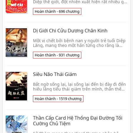
Diệp thế giới, đột nhiên xuất hiện rất nhiều giả
lập hồng bao! Nhất định phải tự tay đi điểm,
mới có 👦 Ngô Đồng Hỏa
Hoàn thành - 696 chương
Dị Giới Chi Cửu Dương Chân Kinh
Một vị chết bởi bệnh nan y người trẻ tuổi Diệp
Lăng, mang theo một hắn từng cho rằng là
thần côn ông lão thụ nội công tâm pháp ——
Cửu Dương 👦 La Thần
Hoàn thành - 931 chương
Siêu Não Thái Giám
Bất ngờ sống lại, lại sống lại đến bị đày đi đến
hiếu lăng tiểu thái giám trên mình, thân thể
không lành lặn, người đang ở hiểm cảnh.
Nhưng 👦 Tiêu Thư
Hoàn thành - 1519 chương
Thần Cấp Card Hệ Thống Đại Đường Tối
Cường Chủ Tiệm