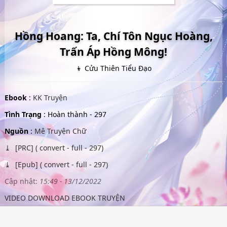
Hồng Hoang: Ta, Chí Tôn Ngục Hoàng,
Trấn Áp Hồng Mông!
👦 Cửu Thiên Tiểu Đạo
Ebook
:
KK Truyện
Tình Trạng
: Hoàn thành - 297
Nguồn
:
Mê Truyện Chữ
[PRC] ( convert - full - 297)
[Epub] ( convert - full - 297)
Cập nhật:
15:49 - 13/12/2022
VIDEO DOWNLOAD EBOOK TRUYỆN