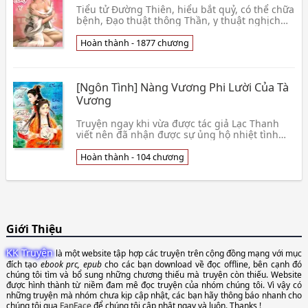
Tiểu tử Đường Thiên, hiểu bắt quỷ, có thể chữa
bệnh, Đạo thuật thông Thần, y thuật nghịch
thiên, là mỹ nữ thì cua, là tình địch thì dẹp,
mọi người tốt nhất chớ chọc ta, bão nổi lên
Hoàn thành - 1877 chương
chọc thủng trời.
[Ngôn Tình] Nàng Vương Phi Lười Của Tà
Vương
Truyện ngay khi vừa được tác giả Lạc Thanh
viết nên đã nhận được sự ủng hộ nhiệt tình
của bạn đọc, làm dậy lên làn sóng yêu truyện
trên các diễn đàn văn học. Truyện xuyên không
Hoàn thành - 104 chương
này cũng vẫn lấy bối cảnh trở về thời xưa cũ
mà không hề nhàm chán, đi vào lối mòn,
ngược lại rất mộc và gần gũi. Tình Trạng :
[Hoàn thành - 104] Nguồn : Sưu tầm Internet
Tải về đọc Offline Xem thêm »
Giới Thiệu
KK Truyện
là một website tập hợp các truyện trên cộng đồng mạng với mục
đích tạo
ebook prc, epub
cho các bạn download về đọc offline, bên cạnh đó
chúng tôi tìm và bổ sung những chương thiếu mà truyện còn thiếu. Website
được hình thành từ niềm đam mê đọc truyện của nhóm chúng tôi. Vì vậy có
những truyện mà nhóm chưa kịp cập nhật, các bạn hãy thông báo nhanh cho
chúng tôi qua
FanFace
để chúng tôi cập nhật ngay và luôn. Thanks !