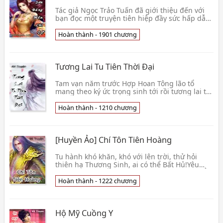
Tình Trạng : [Hoàn thành - 205] Nguồn : Sưu
tầm Internet Tải về đọc Offline Xem thêm »
Tác giả Ngọc Trảo Tuấn đã giới thiệu đến với
bạn đọc một truyện tiên hiệp đầy sức hấp dẫn,
truyện nhận được sự ủng hộ của đông đảo
bạn đọc yêu truyện. Lối kể chuyện dung dị,
Hoàn thành - 1901 chương
nhẹ nhàng, cách dẫn dắt tr
Tương Lai Tu Tiên Thời Đại
Tam vạn năm trước Hợp Hoan Tông lão tổ
mang theo ký ức trọng sinh tới rồi tương lai tu
tiên thế giới, ở cái này tân thời đại, hết thảy
đều trở nên bất đồng. Chinh chiến dị giới phi
Hoàn thành - 1210 chương
thuyền pháp bảo, ch
[Huyền Ảo] Chí Tôn Tiên Hoàng
Tu hành khó khăn, khó với lên trời, thử hỏi
thiên hạ Thương Sinh, ai có thể Bất Hủ!Yêu
thú, pháp bảo, thần thông, kỳ ngộ, mỹ nữ... Ở
bước vào con đường tu hành một khắc kia lên,
Hoàn thành - 1222 chương
Hạ Trần liền nhất định
Hộ Mỹ Cuồng Y