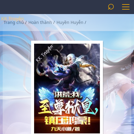
⌕
KK Truyện
Trang chủ
/
Hoàn thành
/
Huyền Huyễn
/