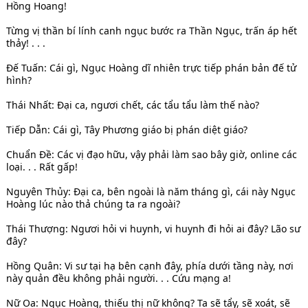
Hồng Hoang!
Từng vị thần bí lính canh ngục bước ra Thần Ngục, trấn áp hết
thảy! . . .
Đế Tuấn: Cái gì, Ngục Hoàng dĩ nhiên trực tiếp phán bản đế tử
hình?
Thái Nhất: Đại ca, ngươi chết, các tẩu tẩu làm thế nào?
Tiếp Dẫn: Cái gì, Tây Phương giáo bị phán diệt giáo?
Chuẩn Đề: Các vị đạo hữu, vậy phải làm sao bây giờ, online các
loại. . . Rất gấp!
Nguyên Thủy: Đại ca, bên ngoài là năm tháng gì, cái này Ngục
Hoàng lúc nào thả chúng ta ra ngoài?
Thái Thượng: Ngươi hỏi vi huynh, vi huynh đi hỏi ai đây? Lão sư
đây?
Hồng Quân: Vi sư tại hạ bên cạnh đây, phía dưới tầng này, nơi
này quản đều không phải người. . . Cứu mạng a!
Nữ Oa: Ngục Hoàng, thiếu thị nữ không? Ta sẽ tẩy, sẽ xoát, sẽ