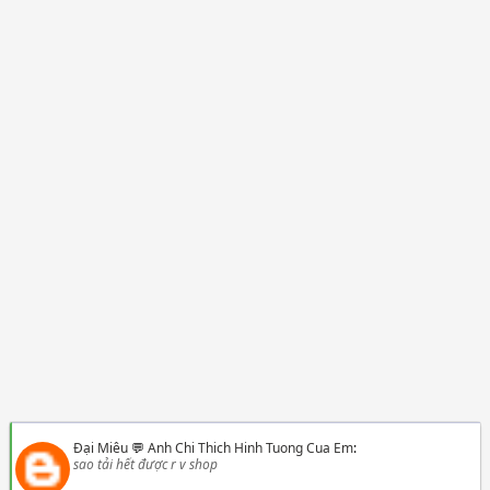
Đại Miêu
💬
Anh Chi Thich Hinh Tuong Cua Em
:
sao tải hết được r v shop