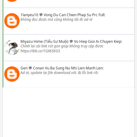
1lanyeu10
💬
Vong Du Can Chien Phap Su Prc Full
:
không đọc được mà cũng không tải đc ad ơi
Miyazu Hime (Tiểu Sư Muội)
💬
Vo Hiep Gioi Ai Chuyen Kiep
:
Chỉnh lại cái link rút gọn giúp không truy cập được
https://ibb.co/1GX6SKG5
Gen
💬
Conan Vu Ba Sung Nu Nhi Lien Manh Len
:
Ad ơi, update lại file download với. Bị lỗi link rồi