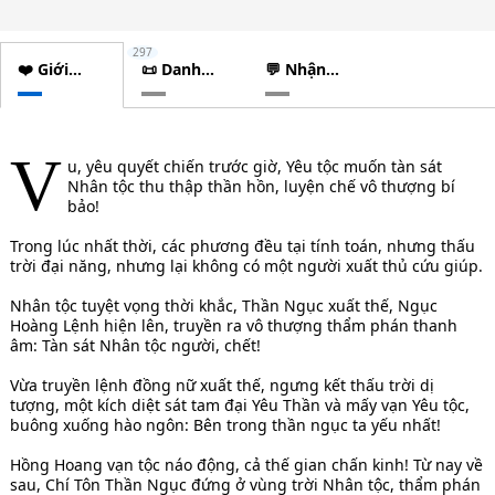
297
❤️ Giới
📜 Danh
💬 Nhận
thiệu
sách
xét
chương
V
u, yêu quyết chiến trước giờ, Yêu tộc muốn tàn sát
Nhân tộc thu thập thần hồn, luyện chế vô thượng bí
bảo!
Trong lúc nhất thời, các phương đều tại tính toán, nhưng thấu
trời đại năng, nhưng lại không có một người xuất thủ cứu giúp.
Nhân tộc tuyệt vọng thời khắc, Thần Ngục xuất thế, Ngục
Hoàng Lệnh hiện lên, truyền ra vô thượng thẩm phán thanh
âm: Tàn sát Nhân tộc người, chết!
Vừa truyền lệnh đồng nữ xuất thế, ngưng kết thấu trời dị
tượng, một kích diệt sát tam đại Yêu Thần và mấy vạn Yêu tộc,
buông xuống hào ngôn: Bên trong thần ngục ta yếu nhất!
Hồng Hoang vạn tộc náo động, cả thế gian chấn kinh! Từ nay về
sau, Chí Tôn Thần Ngục đứng ở vùng trời Nhân tộc, thẩm phán