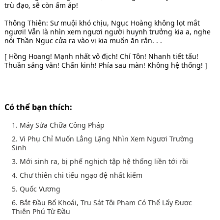
trù đạo, sẽ còn ấm áp!
Thông Thiên: Sư muội khó chịu, Ngục Hoàng không lọt mắt
ngươi! Vẫn là nhìn xem ngươi người huynh trưởng kia a, nghe
nói Thần Ngục cửa ra vào vị kia muốn ăn rắn. . .
[ Hồng Hoang! Mạnh nhất vô địch! Chí Tôn! Nhanh tiết tấu!
Thuần sảng văn! Chấn kinh! Phía sau màn! Không hệ thống! ]
Có thể bạn thích:
1. Máy Sửa Chữa Công Pháp
2. Vi Phụ Chỉ Muốn Lẳng Lặng Nhìn Xem Ngươi Trường
Sinh
3. Mới sinh ra, bị phế nghịch tập hệ thống liền tới rồi
4. Chư thiên chi tiếu ngạo đệ nhất kiếm
5. Quốc Vương
6. Bắt Đầu Bổ Khoái, Tru Sát Tội Phạm Có Thể Lấy Được
Thiên Phú Từ Đầu