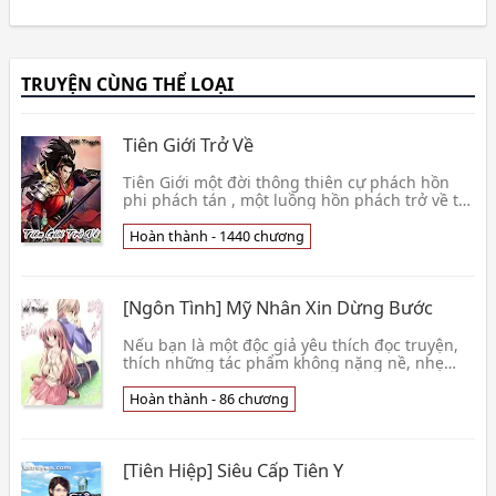
TRUYỆN CÙNG THỂ LOẠI
Tiên Giới Trở Về
Tiên Giới một đời thông thiên cự phách hồn
phi phách tán , một luồng hồn phách trở về tới
Địa Cầu nhập vốn là thân thể , Đường Tu kinh
ngạc phát hiện Tiên Giới đã qua một vạn năm ,
Hoàn thành - 1440 chương
trên Địa Cầu mới đã
[Ngôn Tình] Mỹ Nhân Xin Dừng Bước
Nếu bạn là một độc giả yêu thích đọc truyện,
thích những tác phẩm không nặng nề, nhẹ
nhàng và đem lại tiếng cười giải trí, lại có
thêm chút bá đạo phúc hắc, hãy đọc truyện Mỹ
Hoàn thành - 86 chương
Nhân Xin Dừng Bước, một t
[Tiên Hiệp] Siêu Cấp Tiên Y