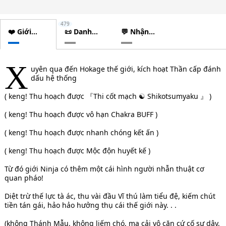
479
❤️ Giới
📜 Danh
💬 Nhận
thiệu
sách
xét
chương
X
uyên qua đến Hokage thế giới, kích hoạt Thần cấp đánh
dấu hệ thống
( keng! Thu hoạch được 『Thi cốt mạch ☯ Shikotsumyaku 』 )
( keng! Thu hoạch được vô hạn Chakra BUFF )
( keng! Thu hoạch được nhanh chóng kết ấn )
( keng! Thu hoạch được Mộc độn huyết kế )
Từ đó giới Ninja có thêm một cái hình người nhẫn thuật cơ
quan pháo!
Diệt trừ thế lực tà ác, thu vài đầu Vĩ thú làm tiểu đệ, kiếm chút
tiền tán gái, hảo hảo hưởng thụ cái thế giới này. . .
(không Thánh Mẫu, không liếm chó, ma cải vô căn cứ cố sự dây,