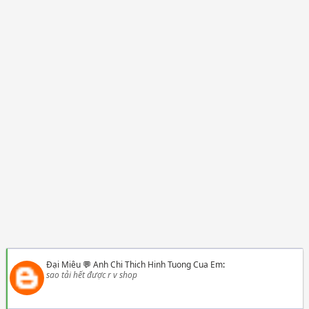
Đại Miêu
💬
Anh Chi Thich Hinh Tuong Cua Em
:
sao tải hết được r v shop