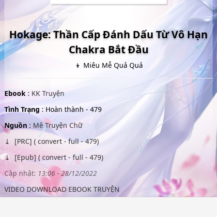
Hokage: Thần Cấp Đánh Dấu Từ Vô Hạn
Chakra Bắt Đầu
👦 Miêu Mễ Quả Quả
Ebook
:
KK Truyện
Tình Trạng
: Hoàn thành - 479
Nguồn
:
Mê Truyện Chữ
[PRC] ( convert - full - 479)
[Epub] ( convert - full - 479)
Cập nhật:
13:06 - 28/12/2022
VIDEO DOWNLOAD EBOOK TRUYỆN