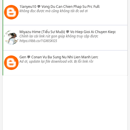
1lanyeu10
💬
Vong Du Can Chien Phap Su Prc Full
:
không đọc được mà cũng không tải đc ad ơi
Miyazu Hime (Tiểu Sư Muội)
💬
Vo Hiep Gioi Ai Chuyen Kiep
:
Chỉnh lại cái link rút gọn giúp không truy cập được
https://ibb.co/1GX6SKG5
Gen
💬
Conan Vu Ba Sung Nu Nhi Lien Manh Len
:
Ad ơi, update lại file download với. Bị lỗi link rồi