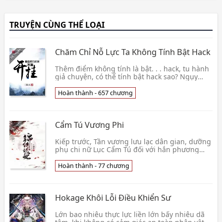
TRUYỆN CÙNG THỂ LOẠI
Chăm Chỉ Nỗ Lực Ta Không Tính Bật Hack
Thêm điểm không tính là bật. . . hack, tu hành
giả chuyện, có thể tính bật hack sao? Ngụy
Long: Ta siêu nỗ lực (lớn tiếng ) Thiên đái kỳ
thư👦 Tam Dương Thiên
Hoàn thành - 657 chương
Cẩm Tú Vương Phi
Kiếp trước, Tần vương lưu lạc dân gian, dưỡng
phụ chi nữ Lục Cẩm Tú đối với hắn phương
tâm ám hứa. Nhưng mà, hắn lại không biết,
Lục Cẩm Tú 👦 Giang Hàm Ảnh
Hoàn thành - 77 chương
Hokage Khôi Lỗi Điều Khiển Sư
Lớn bao nhiêu thực lực liền lớn bấy nhiêu dã