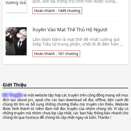
giới, vốn tại trong trò chơi hỗn được cũng
không như ý Dương Thiên, tỉnh sau lại phát
hiện👦 Tưởng Chẩm Đầu Đích Khạp Thụy
Hoàn thành - 1449 chương
Xuyên Vào Mạt Thế Thủ Hộ Ngươi
Lâm Đàm Đàm là mạt thế đệ nhất cường giả
Diệp Tiêu tử trung phấn, chết đi đi đến hơn ba
trăm năm trước mạt thế chi sơ, nàng đệ nhất
chí nguy👦 Tây Đại Tần
Hoàn thành - 161 chương
Giới Thiệu
KK Truyện
là một website tập hợp các truyện trên cộng đồng mạng với mục
đích tạo
ebook prc, epub
cho các bạn download về đọc offline, bên cạnh đó
chúng tôi tìm và bổ sung những chương thiếu mà truyện còn thiếu. Website
được hình thành từ niềm đam mê đọc truyện của nhóm chúng tôi. Vì vậy có
những truyện mà nhóm chưa kịp cập nhật, các bạn hãy thông báo nhanh cho
chúng tôi qua
FanFace
để chúng tôi cập nhật ngay và luôn. Thanks !