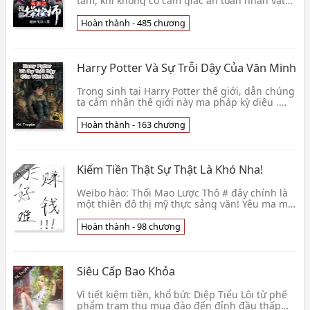
tâm, khi không có cảm giác an toàn nhân vật
chính có được cơ bản năng lực tự vệ lúc, liền
bắt đ👦 Đạo Vũ 9
Hoàn thành - 485 chương
Harry Potter Và Sự Trỗi Dậy Của Văn Minh
Trọng sinh tại Harry Potter thế giới, dẫn chúng
ta cảm nhận thế giới này ma pháp kỳ diệu .
Không ai cảm thấy Vu Sư quá yếu đuối sao ?
Cùng n👦 Xuyết Khấp
Hoàn thành - 163 chương
Kiếm Tiền Thật Sự Thật Là Khó Nha!
Weibo hào: Thối Mao Lược Thô # đây chính là
một thiên đô thị mỹ thực sảng văn! Yêu ma mở
ăn uống # -- Đầu năm nay sinh ý thật sự khó
thực hi👦 Thối Qua
Hoàn thành - 98 chương
Siêu Cấp Bao Khỏa
Vì tiết kiệm tiền, khổ bức Diệp Tiểu Lôi từ phế
phẩm trạm thu mua đào đến đỉnh đầu thấp