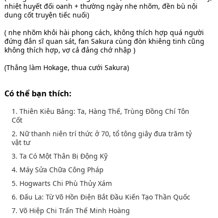
nhiệt huyết đối oanh + thường ngày nhẹ nhõm, đền bù nội
dung cốt truyện tiếc nuối)
( nhẹ nhõm khôi hài phong cách, không thích hợp quá người
đứng đắn sĩ quan sát, fan Sakura cùng đòn khiêng tinh cũng
không thích hợp, vợ cả đảng chớ nhập )
(Thắng làm Hokage, thua cưới Sakura)
Có thể bạn thích:
1. Thiên Kiêu Bảng: Ta, Hàng Thế, Trùng Đồng Chí Tôn
Cốt
2. Nữ thanh niên trí thức ở 70, tổ tông giây đưa trăm tỷ
vật tư
3. Ta Có Một Thân Bị Động Kỹ
4. Máy Sửa Chữa Công Pháp
5. Hogwarts Chi Phù Thủy Xám
6. Đấu La: Từ Võ Hồn Điện Bắt Đầu Kiến Tạo Thần Quốc
7. Võ Hiệp Chi Trấn Thế Minh Hoàng