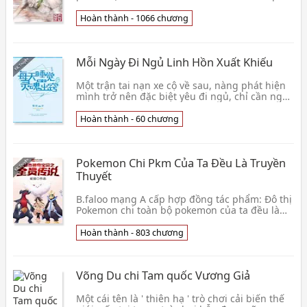
kém giả lập mũ giáp, nhưng mà, thấp kém mũ
giáp tuy 👦 Trầm Mặc Bất Thị Đê Điều
Hoàn thành - 1066 chương
Mỗi Ngày Đi Ngủ Linh Hồn Xuất Khiếu
Một trận tai nạn xe cộ về sau, nàng phát hiện
mình trở nên đặc biệt yêu đi ngủ, chỉ cần ngủ,
linh hồn của nàng liền sẽ xuất khiếu, nhập
thân👦 Tuyết Nguyên U Linh
Hoàn thành - 60 chương
Pokemon Chi Pkm Của Ta Đều Là Truyền
Thuyết
B.faloo mạng A cấp hợp đồng tác phẩm: Đô thị
Pokemon chi toàn bộ pokemon của ta đều là
truyền thuyết tên truyện dài quá nên rút gọn.
200 năm👦 Tiểu Bạch Miễn Đại Năng Miêu
Hoàn thành - 803 chương
Võng Du chi Tam quốc Vương Giả
Một cái tên là ' thiên hạ ' trò chơi cải biến thế