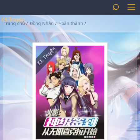
⌕
KK Truyện
Trang chủ
/
Đồng Nhân
/
Hoàn thành
/