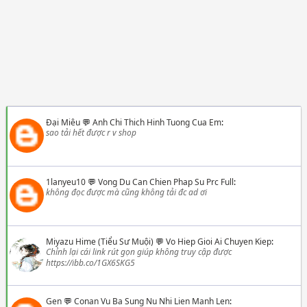
Đại Miêu
💬
Anh Chi Thich Hinh Tuong Cua Em
:
sao tải hết được r v shop
1lanyeu10
💬
Vong Du Can Chien Phap Su Prc Full
:
không đọc được mà cũng không tải đc ad ơi
Miyazu Hime (Tiểu Sư Muội)
💬
Vo Hiep Gioi Ai Chuyen Kiep
:
Chỉnh lại cái link rút gọn giúp không truy cập được
https://ibb.co/1GX6SKG5
Gen
💬
Conan Vu Ba Sung Nu Nhi Lien Manh Len
: