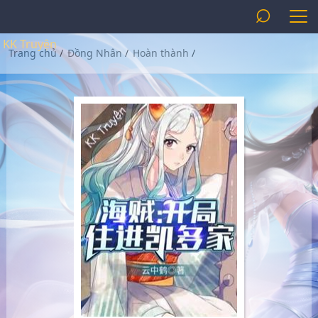
⌕
KK Truyện
Trang chủ
/
Đồng Nhân
/
Hoàn thành
/