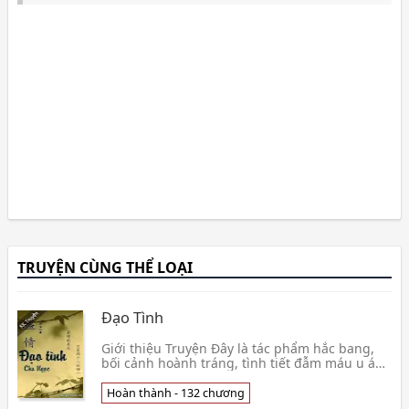
TRUYỆN CÙNG THỂ LOẠI
Đạo Tình
Giới thiệu Truyện Đây là tác phẩm hắc bang,
bối cảnh hoành tráng, tình tiết đẫm máu u ám.
Nếu bạn muốn xem câu truyện tình lãng mạn
thì đừng👦 Chu Ngọc
Hoàn thành - 132 chương