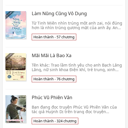
Làm Nũng Cũng Vô Dụng
Từ Tinh Miên nhìn trúng một anh zai, nói đúng
hơn là nhìn trúng gương mặt của anh ấy. Anh
trai ấy mở một quán mì sợi trước cửa trường
học cô👦 Kim Chúc
Hoàn thành - 57 chương
Mãi Mãi Là Bao Xa
Tên khác: Trao lầm tình yêu cho anh Bạch Lăng
Lăng, nữ sinh khoa Điện khí, trẻ trung, xinh
đẹp và rất tự hào khi quen được một người
bạn lý 👦 Diệp Lạc Vô Tâm
Hoàn thành - 76 chương
Phúc Vũ Phiên Vân
Bạn đang đọc truyện Phúc Vũ Phiên Vân của
tác giả Huỳnh Dị trên trang đọc truyện
online.Minh thế thịnh trị, xã hội đang ở trong
gian đoạn ổn👦 Huỳnh Dị
Hoàn thành - 324 chương