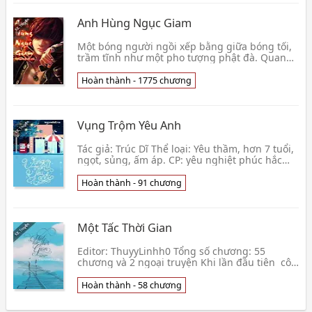
Anh Hùng Ngục Giam
Một bóng người ngồi xếp bằng giữa bóng tối,
trầm tĩnh như một pho tượng phật đà. Quanh
hắn là khung cảnh phòng giam âm u, không
khí tràn lan👦 Hoàng Hoa Dật
Hoàn thành - 1775 chương
Vụng Trộm Yêu Anh
Tác giả: Trúc Dĩ Thể loại: Yêu thầm, hơn 7 tuổi,
ngọt, sủng, ấm áp. CP: yêu nghiệt phúc hắc
nam X bất thường thiếu nữ. Bìa: Tâm Tít Tắp
Nữ c👦 Trúc Dĩ
Hoàn thành - 91 chương
Một Tấc Thời Gian
Editor: ThuyyLinhh0 Tổng số chương: 55
chương và 2 ngoại truyện Khi lần đầu tiên cô
đến bệnh viện khám bệnh, tới khi cầm toa
thuốc đi về th👦 Ôn Thanh Hoan
Hoàn thành - 58 chương