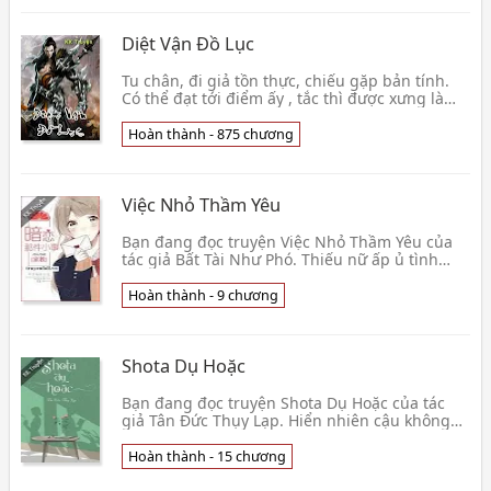
Diệt Vận Đồ Lục
Tu chân, đi giả tồn thực, chiếu gặp bản tính.
Có thể đạt tới điểm ấy , tắc thì được xưng là
"Chân nhân ", bọn hắn thành tựu nguyên
thần, s👦 Ái Tiềm Thủy Đích Ô Tặc
Hoàn thành - 875 chương
Việc Nhỏ Thầm Yêu
Bạn đang đọc truyện Việc Nhỏ Thầm Yêu của
tác giả Bất Tài Như Phó. Thiếu nữ ấp ủ tình
cảm với ủy viên kỉ luật và tác phong của
trường từ rất👦 Bất Tài Như Phó
Hoàn thành - 9 chương
Shota Dụ Hoặc
Bạn đang đọc truyện Shota Dụ Hoặc của tác
giả Tân Đức Thụy Lạp. Hiển nhiên cậu không
hiểu cái kết của câu chuyện, cô bé lọ lem cuối
cùng vẫn👦 Tân Đức Thụy Lạp
Hoàn thành - 15 chương