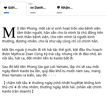
241
❤️ Giới
📜 Danh
💬 Nhận
thiệu
sách
xét
chương
M
ộ Vân Phong, một cái vì sinh hoạt trốn vào bệnh viện
tâm thần người, hắn vẫn cho là mình là chủ động tiến
tinh thần bệnh viện, cho nên mình là người bình
thường, đương nhiên, cho là như vậy cũng chỉ có chính hắn.
Một lần ngoài ý muốn đi tới hải tặc thế giới, bắt đầu thu hoạch
được Mythical Zoan Cùng Kỳ trái cây, nhưng rời đi đảo nhỏ, ăn
nồi lẩu, hát ca, đột nhiên liền bị Kaido bắt đi.
Sau đó Mộ Vân Phong lừa gạt Loli Yamato, lập chí về sau một
ngày đánh Kaido ba lần, quỷ đảo khổ tu mười năm sau, mang
theo Yamato ra biển, sau đó · · · · ·
【 chậm tiết tấu ➕ thường ngày (nhỏ nhiệt huyết)➕ không kim
thủ chỉ ➕ đi nhẹ nhõm, thường ngày, khôi hài. (nhân vật chính
Kaido trận doanh) 】