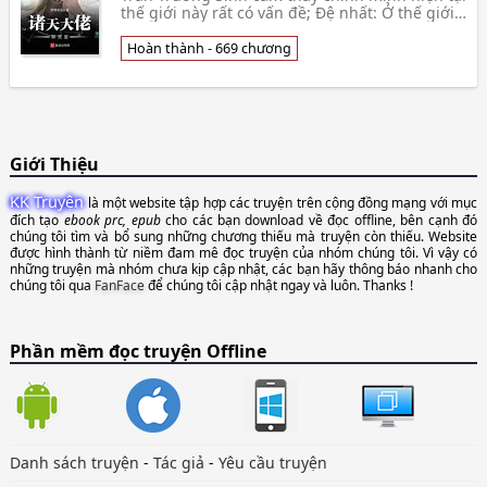
thế giới này rất có vấn đề; Đệ nhất: Ở thế giới
này, về sau không bao giờ dùng đọc sách, bởi
v👦 Tiếu Úy Dư Sinh
Hoàn thành - 669 chương
Giới Thiệu
KK Truyện
là một website tập hợp các truyện trên cộng đồng mạng với mục
đích tạo
ebook prc, epub
cho các bạn download về đọc offline, bên cạnh đó
chúng tôi tìm và bổ sung những chương thiếu mà truyện còn thiếu. Website
được hình thành từ niềm đam mê đọc truyện của nhóm chúng tôi. Vì vậy có
những truyện mà nhóm chưa kịp cập nhật, các bạn hãy thông báo nhanh cho
chúng tôi qua
FanFace
để chúng tôi cập nhật ngay và luôn. Thanks !
Phần mềm đọc truyện Offline
Danh sách truyện
-
Tác giả
-
Yêu cầu truyện