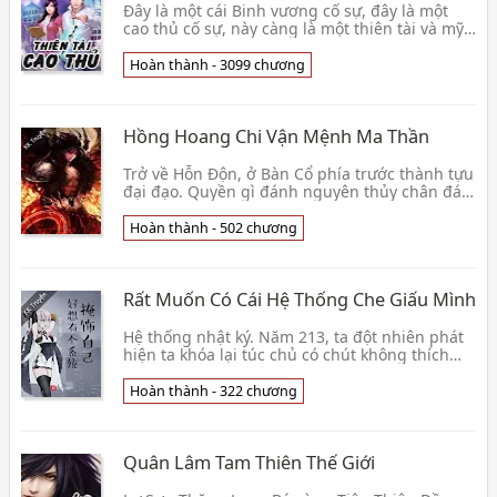
Đây là một cái Binh vương cố sự, đây là một
cao thủ cố sự, này càng là một thiên tài và mỹ
nhân cố sự, giả giả heo, ăn thịt hổ, xướng
xướng👦 Nhất Khởi Thành Công
Hoàn thành - 3099 chương
Hồng Hoang Chi Vận Mệnh Ma Thần
Trở về Hỗn Độn, ở Bàn Cổ phía trước thành tựu
đại đạo. Quyền gì đánh nguyên thủy chân đá
Chuẩn Đề, đều là chút lòng thành, Hồng Quân
tới cũn👦 Tiểu Tiểu Yêu
Hoàn thành - 502 chương
Rất Muốn Có Cái Hệ Thống Che Giấu Mình
Hệ thống nhật ký. Năm 213, ta đột nhiên phát
hiện ta khóa lại túc chủ có chút không thích
hợp, cứ việc chúng ta hợp tác như cũ vui
sướng, đ👦 Mộng L Kỷ Độ Hàn Thu
Hoàn thành - 322 chương
Quân Lâm Tam Thiên Thế Giới