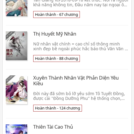
khả năng không tin, Đầu năm nay tại ngoại ô
mua say cũng có thể bị sét đánh Bất quá đánh
liền
Hoàn thành - 67 chương
Thị Huyết Mỹ Nhân
Nữ nhân vật chính = cao chỉ số thông minh
xinh đẹp bề ngoài phúc hắc báo thù Văn Văn =
hiềm nghi chức tràng thích nho nhỏ kinh sợ
Thông minh👦 Thập Nhị Cung Kỵ Sĩ
Hoàn thành - 88 chương
Xuyên Thành Nhân Vật Phản Diện Yêu
Kiều
Đời này đã sớm bỏ lỡ yêu sớm Tô Tuyết Đồng,
được cái "Đồng Dưỡng Phu" hệ thống chọn,
bên trong nhân vật phản diện lão đại ngàn
vạn, mỗi ngườ👦 Hậu Tử
Hoàn thành - 124 chương
Thiên Tài Cao Thủ