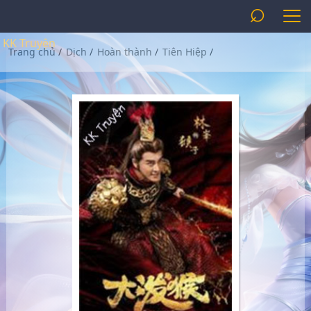
⌕
KK Truyện
Trang chủ
/
Dịch
/
Hoàn thành
/
Tiên Hiệp
/