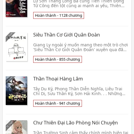
Lư Sơn Thăng Long Bá cùng Tiên Thiên Đồng
Tử Công đến tột cùng ai mạnh ai yếu, Thiên
Đao Cửu Vấn cùng Tử Lôi Cửu Kích đến tột
cùng ai càng c👦 Dịch Tử Thất
Hoàn thành - 1128 chương
Siêu Thần Cơ Giới Quân Đoàn
Giang Ly ngoài ý muốn mang theo một trò chơi
'Siêu Thần Cơ Giới Quân Đoàn' xuyên qua đã
đến 'Siêu huyền huyễn đại thế giới " đã trở
thành bấ👦 Lục Thu
Hoàn thành - 855 chương
Thần Thoại Hàng Lâm
Tây Du Ký, Phong Thần Diễn Nghĩa, Liêu Trai
Chí Dị, Sưu Thần Ký, Sơn Hải Kinh. . . Những
thứ này cổ lão Thần Ma truyện ký, nguyên lai
lại là👦 Như L
Hoàn thành - 941 chương
Chư Thiên Đại Lão Phòng Nói Chuyện
Trần Trường Sinh cảm thấy chính mình hiện tại