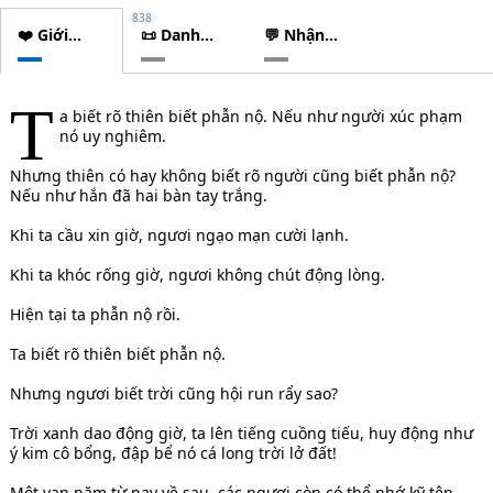
838
❤️ Giới
📜 Danh
💬 Nhận
thiệu
sách
xét
chương
T
a biết rõ thiên biết phẫn nộ. Nếu như người xúc phạm
nó uy nghiêm.
Nhưng thiên có hay không biết rõ người cũng biết phẫn nộ?
Nếu như hắn đã hai bàn tay trắng.
Khi ta cầu xin giờ, ngươi ngạo mạn cười lạnh.
Khi ta khóc rống giờ, ngươi không chút động lòng.
Hiện tại ta phẫn nộ rồi.
Ta biết rõ thiên biết phẫn nộ.
Nhưng ngươi biết trời cũng hội run rẩy sao?
Trời xanh dao động giờ, ta lên tiếng cuồng tiếu, huy động như
ý kim cô bổng, đập bể nó cá long trời lở đất!
Một vạn năm từ nay về sau, các ngươi còn có thể nhớ kỹ tên