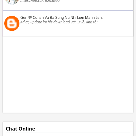
https://ibb.co/1GX6SKG5
Gen
💬
Conan Vu Ba Sung Nu Nhi Lien Manh Len
:
Ad ơi, update lại file download với. Bị lỗi link rồi
Chat Online