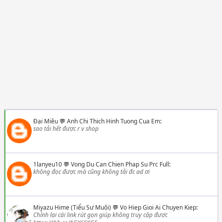
Đại Miêu
💬
Anh Chi Thich Hinh Tuong Cua Em
:
sao tải hết được r v shop
1lanyeu10
💬
Vong Du Can Chien Phap Su Prc Full
:
không đọc được mà cũng không tải đc ad ơi
Miyazu Hime (Tiểu Sư Muội)
💬
Vo Hiep Gioi Ai Chuyen Kiep
:
Chỉnh lại cái link rút gọn giúp không truy cập được