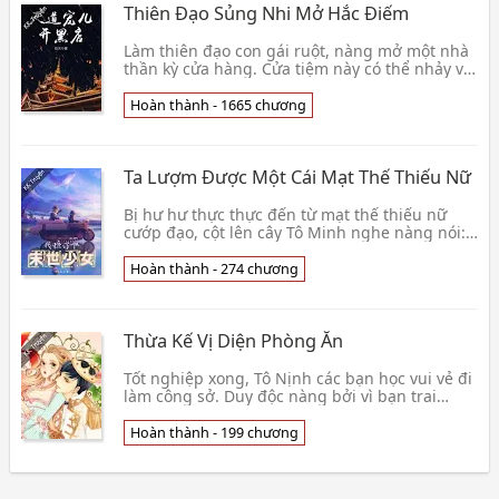
Thiên Đạo Sủng Nhi Mở Hắc Điếm
Làm thiên đạo con gái ruột, nàng mở một nhà
thần kỳ cửa hàng. Cửa tiệm này có thể nhảy vọt
không gian cùng thời gian, xuyên qua rất
nhiều th👦 Bạch Thiên
Hoàn thành - 1665 chương
Ta Lượm Được Một Cái Mạt Thế Thiếu Nữ
Bị hư hư thực thực đến từ mạt thế thiếu nữ
cướp đạo, cột lên cây Tô Minh nghe nàng nói:
"Ngươi. . . Rất sạch sẽ. . ." Chiến lược uy hiếp
thê👦 Bán Mẫu Nam Sơn
Hoàn thành - 274 chương
Thừa Kế Vị Diện Phòng Ăn
Tốt nghiệp xong, Tô Nịnh các bạn học vui vẻ đi
làm công sở. Duy độc nàng bởi vì bạn trai
ngoại tình tài chính ngành sản xuất tiếng tăm
lừng 👦 Home Độc Bộ Thiên Hạ
Hoàn thành - 199 chương