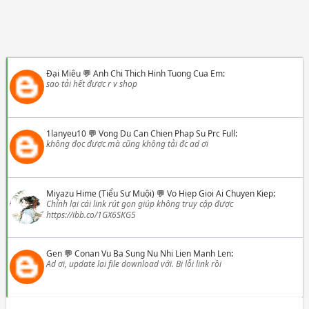
Đại Miêu
💬
Anh Chi Thich Hinh Tuong Cua Em
:
sao tải hết được r v shop
1lanyeu10
💬
Vong Du Can Chien Phap Su Prc Full
:
không đọc được mà cũng không tải đc ad ơi
Miyazu Hime (Tiểu Sư Muội)
💬
Vo Hiep Gioi Ai Chuyen Kiep
:
Chỉnh lại cái link rút gọn giúp không truy cập được
https://ibb.co/1GX6SKG5
Gen
💬
Conan Vu Ba Sung Nu Nhi Lien Manh Len
:
Ad ơi, update lại file download với. Bị lỗi link rồi