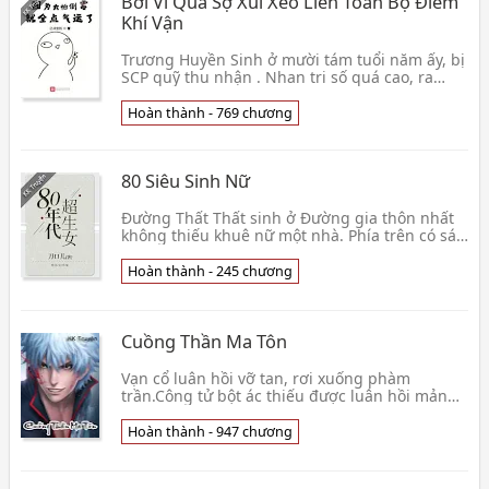
Bởi Vì Quá Sợ Xui Xẻo Liền Toàn Bộ Điểm
Khí Vận
Trương Huyền Sinh ở mười tám tuổi năm ấy, bị
SCP quỹ thu nhận . Nhan tri số quá cao, ra
ngoài dễ dàng gây nên tai nạn giao thông là
một mặt 👦 Ức Điểm Huyền Cơ
Hoàn thành - 769 chương
80 Siêu Sinh Nữ
Đường Thất Thất sinh ở Đường gia thôn nhất
không thiếu khuê nữ một nhà. Phía trên có sáu
cái tỷ tỷ, mới sinh ra ngay cả tên đều không có.
Mẹ👦 Đao Khẩu Nhi
Hoàn thành - 245 chương
Cuồng Thần Ma Tôn
Vạn cổ luân hồi vỡ tan, rơi xuống phàm
trần.Công tử bột ác thiếu được luân hồi mảnh
vỡ, nhất mộng vào vạn cổ, chấp tể 3000
giới.Mộng t👦 Thất Nguyệt Tuyết Tiên Nhân
Hoàn thành - 947 chương