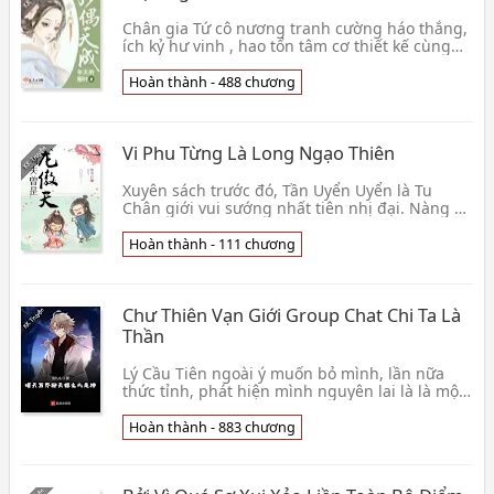
Chân gia Tứ cô nương tranh cường háo thắng,
ích kỷ hư vinh , hao tổn tâm cơ thiết kế cùng
Trấn Quốc Công nhà thế tử cùng nhau rơi
xuống nước👦 Đông Thiên Đích Liễu Diệp
Hoàn thành - 488 chương
Vi Phu Từng Là Long Ngạo Thiên
Xuyên sách trước đó, Tần Uyển Uyển là Tu
Chân giới vui sướng nhất tiên nhị đại. Nàng cá
ướp muối lại phế, nhưng nàng cha mẹ mua
được các lộ 👦 Mặc Thủ Bạch
Hoàn thành - 111 chương
Chư Thiên Vạn Giới Group Chat Chi Ta Là
Thần
Lý Cầu Tiên ngoài ý muốn bỏ mình, lần nữa
thức tỉnh, phát hiện mình nguyên lai là là một
vị nguyên sơ Tà Thần, lại trùng hợp trở thành
Chư T👦 Lạc Cửu Uông
Hoàn thành - 883 chương