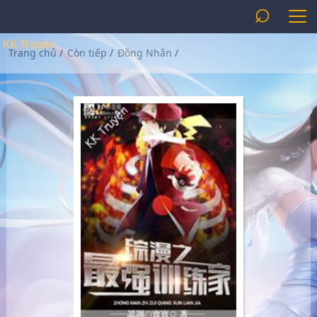
⌕
KK Truyện
Trang chủ
/
Còn tiếp
/
Đồng Nhân
/