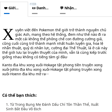
1133
❤️ Giới
📜 Danh
💬 Nhận
thiệu
sách
xét
chương
X
uyên việt đến Pokemon thế giới trở thành nguyên chủ
giác Ash, mang theo hệ thống, đem như thế nào đi ra
một cái không thể phỏng chế con đường cường giả,
cũng cuối cùng trở thành mạnh nhất huấn luyện gia, hoa lệ
nhẫn thuật, quỷ dị nhãn lực, cường đại Thể Thuật, là ở cái này
thế giới lưu lại truyền thuyết của mình, vẫn là cùng kiếp trước
giống nhau không có tiếng tăm gì đâu·
Kanto địa khu xong xuôi·Hokage tật phong tiền truyện xong
xuôi·Johto địa khu xong xuôi·Hokage tật phong truyền xong
xuôi·Hoenn địa khu mở ra···
Có thể bạn thích:
1. Từ Trong Bụng Mẹ Đánh Dấu Chí Tôn Thần Thể, Xuất
Sinh Bắt Đầu Vô Địch