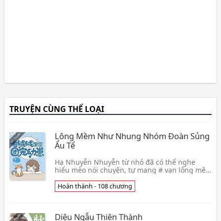
TRUYỆN CÙNG THỂ LOẠI
Lông Mềm Như Nhung Nhóm Đoàn Sủng
Ẩu Tể
Hạ Nhuyễn Nhuyễn từ nhỏ đã có thể nghe
hiểu mèo nói chuyện, tự mang # vạn lông mê,
hút mèo thể chất #! Tỉnh lại sau giấc ngủ,
xuyên qua li👦 Hoa Nhất Nhất
Hoàn thành - 108 chương
Diệu Ngẫu Thiên Thành