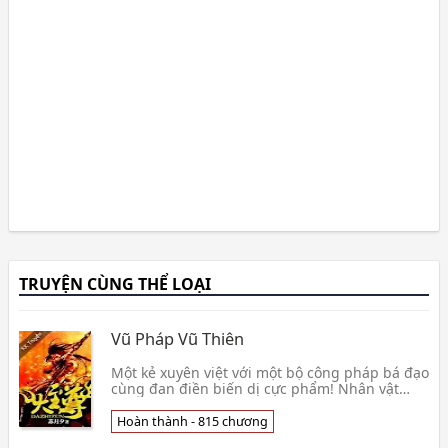
TRUYỆN CÙNG THỂ LOẠI
Vũ Pháp Vũ Thiên
Một kẻ xuyên việt với một bộ công pháp bá đạo
cùng đan điền biến dị cực phẩm! Nhân vật
chính thuộc loại có chút hèn mọn vô sỉ, lại có
chút c👦 Tô Nguyệt Tịch
Hoàn thành - 815 chương