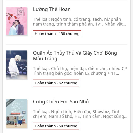
Lưỡng Thế Hoan
Thể loại: Ngôn tình, cổ trang, sạch, nữ phẫn
nam trang, trinh thám phá án, 1v1. Nhân vật
chính: Cảnh Từ, Phong Miên Vãn Tình trạng
bản gốc:
Hoàn thành - 138 chương
Quần Áo Thủy Thủ Và Giày Chơi Bóng
Màu Trắng
Thể loại: Chủ thụ, hiện đại, điềm văn, nhiều CP
Tình trạng bản gốc: hoàn 62 chương + 11
phiên ngoại Editor: Mắm Giới thiệu sơ lược Có
vài câ
Hoàn thành - 62 chương
Cưng Chiều Em, Sao Nhỏ
Thể loại: Ngôn tình, Hiện đại, Showbiz, Tình
chị em, Nam số khổ, HE, Tình cảm, Ngọt sủng.
Số chương: 56 chương + 1PN Editor: Hạ Cẩm
Vân Đã s👦 Xuân Phong Lựu Hoả
Hoàn thành - 59 chương