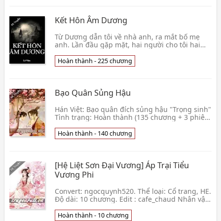
Kết Hôn Âm Dương
Từ Dương dẫn tôi về nhà anh, ra mắt bố mẹ
anh. Lần đầu gặp mặt, hai người cho tôi hai
bao lì xì. Nhìn trong tay một bao lì xì lớn, một
bao l👦 0 giờ sáng
Hoàn thành - 225 chương
Bạo Quân Sủng Hậu
Hán Việt: Bạo quân đích sủng hậu "Trọng sinh"
Tình trạng: Hoàn thành (135 chương + 3 phiên
ngoại) Thể loại: Đam mỹ, Cổ đại, HE, Ngọt
sủng, T👦 Tú Sinh
Hoàn thành - 140 chương
[Hệ Liệt Sơn Đại Vương] Áp Trại Tiểu
Vương Phi
Convert: ngocquynh520. Thể loại: Cổ trang, HE.
Độ dài: 10 chương. Edit : cafe_chaud Nhân vật:
Đức Chiêu x Mộng Tiểu Trúc. Hắn tại sao tiểu v
👦 Tứ Nguyệt
Hoàn thành - 10 chương