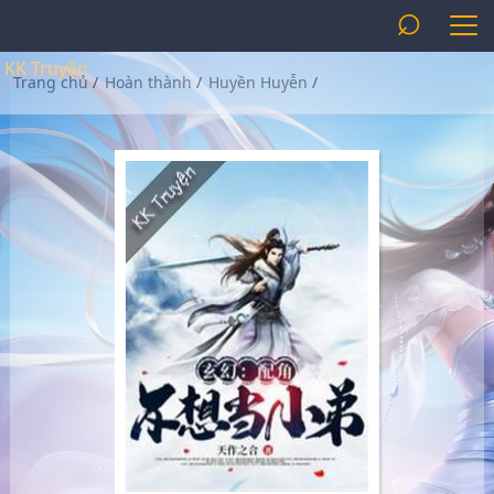
⌕
KK Truyện
Trang chủ
/
Hoàn thành
/
Huyền Huyễn
/