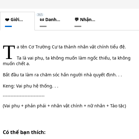
365
❤️ Giới
📜 Danh
💬 Nhận
thiệu
sách
xét
chương
T
a tên Cơ Trường Cự ta thành nhân vật chính tiểu đệ.
Ta là vai phụ, ta không muốn làm ngốc thiếu, ta không
muốn chết a.
Bắt đầu ta làm ra chăm sóc hắn người nhà quyết định. . .
Keng: Vai phụ hệ thống. . .
---------------------------
(Vai phụ + phản phái + nhân vật chính + nữ nhân + Tào tặc)
Có thể bạn thích: