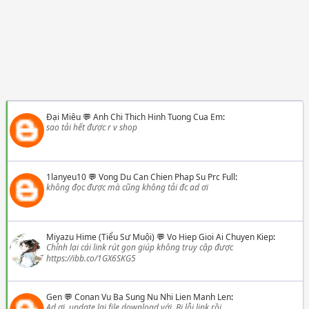
Đại Miêu
💬
Anh Chi Thich Hinh Tuong Cua Em
:
sao tải hết được r v shop
1lanyeu10
💬
Vong Du Can Chien Phap Su Prc Full
:
không đọc được mà cũng không tải đc ad ơi
Miyazu Hime (Tiểu Sư Muội)
💬
Vo Hiep Gioi Ai Chuyen Kiep
:
Chỉnh lại cái link rút gọn giúp không truy cập được
https://ibb.co/1GX6SKG5
Gen
💬
Conan Vu Ba Sung Nu Nhi Lien Manh Len
:
Ad ơi, update lại file download với. Bị lỗi link rồi