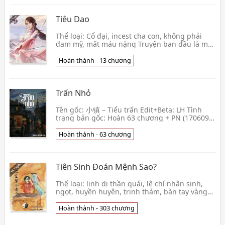
Tiêu Dao
Thể loại: Cổ đại, incest cha con, không phải
đam mỹ, mất máu nặng Truyện ban đầu là một
màu xám bi thương nhưng khi mọi khúc mắc
được hóa gi👦 ACOME
Hoàn thành - 13 chương
Trấn Nhỏ
Tên gốc: 小镇 – Tiểu trấn Edit+Beta: LH Tình
trạng bản gốc: Hoàn 63 chương + PN (170609)
Thể loại: Hiện đại, Trinh thám, Hồi hộp – Gay
cấn, Dị
Hoàn thành - 63 chương
Tiên Sinh Đoán Mệnh Sao?
Thể loại: linh dị thần quái, lệ chí nhân sinh,
ngọt, huyền huyễn, trinh thám, bàn tay vàng
(302c) Văn án: Cảm giác người người xuyên
không đ👦 Thính Thuyết Ngã Thị Hắc Sơn Lão
Hoàn thành - 303 chương
Yêu