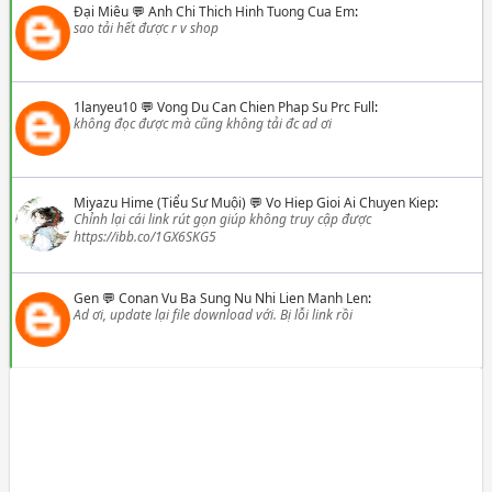
Đại Miêu
💬
Anh Chi Thich Hinh Tuong Cua Em
:
sao tải hết được r v shop
1lanyeu10
💬
Vong Du Can Chien Phap Su Prc Full
:
không đọc được mà cũng không tải đc ad ơi
Miyazu Hime (Tiểu Sư Muội)
💬
Vo Hiep Gioi Ai Chuyen Kiep
:
Chỉnh lại cái link rút gọn giúp không truy cập được
https://ibb.co/1GX6SKG5
Gen
💬
Conan Vu Ba Sung Nu Nhi Lien Manh Len
:
Ad ơi, update lại file download với. Bị lỗi link rồi