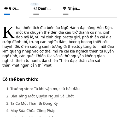
1097
❤️ Giới
📜 Danh
💬 Nhận
thiệu
sách
xét
chương
K
hai thiên tích địa biến ảo Ngũ Hành đại năng Hỗn Độn,
một khi chuyển thế đến địa cầu trở thành cô nhi, xinh
đẹp mỹ lệ, vũ mị xinh đẹp pretty girl, phô thiên cái địa
cướp đánh tới, trung can nghĩa đảm, boong boong thiết cốt
huynh đệ, điên cuồng cạnh tương đi theo:tùy tùng tới, một đạo
kim quang nhập vào cơ thể, mở ra cái kia nghịch thiên tu luyện
ngộ tính, càn quét Thiên Địa vô số thứ nguyên không gian,
nghịch thiên tu hành, đại chiến Thiên đạo, thần cản sát
thần,Phật ngăn cản thí Phật.
Có thể bạn thích:
1. Trường sinh: Từ khí vận mục từ bắt đầu
2. Bần Tăng Một Quyền Ngươi Sẽ Chết
3. Ta Có Một Thân Bị Động Kỹ
4. Máy Sửa Chữa Công Pháp