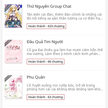
Thứ Nguyên Group Chat
Tân kiến cái đàn, thêm đàn chính là những cái
đó nổi tiếng xa gần thần tượng ca cơ điện hạ.
Vốn tưởng rằng này đó đàn thành viên là trọng
độ👦 Muộn Đôn Nhi
Hoàn thành - 633 chương
Đầu Quả Tim Người
Cố gia Đại thiếu gia làm hai mươi năm hỗn thế
ma vương, Làm theo ý mình cách kinh phản
đạo, duy chỉ có đối bạn gái không có hứng thú.
Thẳng 👦 Nhược Thủy Thiên Lưu
Hoàn thành - 66 chương
Phu Quân
Cố Tuyệt xuống núi cướp bóc, trở về trong
phòng hơn cái cái không khóc không làm khó
mỹ mạo tiểu kiều kiều. Tiểu kiều kiều trơ mắt
nhìn hắn:👦 Vô Cực Ái Mặc Hoàng
Hoàn thành - 63 chương