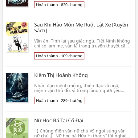
khắc l👦 Hàm Ngư Bất Cụ Đột Thứ
Hoàn thành - 820 chương
Sau Khi Hào Môn Mẹ Ruột Lật Xe [Xuyên
Sách]
Văn án: Tỉnh lại sau giấc ngủ, Tiết Nịnh không
chỉ có làm mẹ, vẫn là trong truyền thuyết cầm
năm triệu chi phiếu để nữ chính lăn hào môn
bà 👦 Tuyết Gia
Hoàn thành - 109 chương
Kiếm Thị Hoành Không
Nhân đạo mênh mông, thiên đạo vô ngã,
mệnh vận thù đồ, vì trong lòng người yêu
thương, chỉ vì ngươi 1 người giết sạch thiên
hạ, tuyệt không 👦 Minh Lung
Hoàn thành - 289 chương
Nữ Học Bá Tại Cổ Đại
【 Chủng điền văn nữ chủ VS ngọt sủng văn
nữ chủ 】 Nữ học bá Hứa Hi thạc sĩ tốt nghiệp,