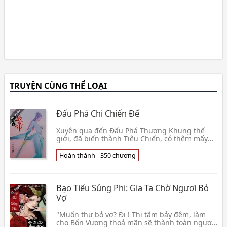
TRUYỆN CÙNG THỂ LOẠI
Đấu Phá Chi Chiến Đế
Xuyên qua đến Đấu Phá Thương Khung thế
giới, đã biến thành Tiêu Chiến, có thêm mấy
cái tiện nghi nhi tử. Đúng là có thể học một vị
Lão Vương👦 Nhất Tích Minh Nguyệt
Hoàn thành - 350 chương
Bạo Tiếu Sủng Phi: Gia Ta Chờ Ngươi Bỏ
Vợ
"Muốn thư bỏ vợ? Đi ! Thị tẩm bảy đêm, làm
cho Bổn Vương thoả mãn sẽ thành toàn ngươi