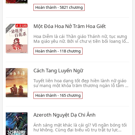
." Mặc Liên Thành nhẹ nhàng ném xuống dưới
tạc đạn lời👦 Phạm Khuyết
Hoàn thành - 5821 chương
Một Đóa Hoa Nở Trăm Hoa Giết
Hoa Diễm là cái Thần giáo Thánh nữ, tục xưng
Ma giáo yêu nữ. Bởi vì chư vị tiền bối loang lổ
việc xấu, dẫn đến nàng chưa ra khỏi nhà liền
đã👦 Duy Hòa Tống Tử
Hoàn thành - 118 chương
Cách Tang Luyến Ngữ
Tuyết liên hoa dạng tốt đẹp hiền lành nữ giáo
sư mang một khỏa trăm thương ngàn lỗ tâm từ
địa cầu một đầu khác, đi tới Tứ Xuyên Cam Túc
tuyế👦 Du Nhiên Các Chủ
Hoàn thành - 165 chương
Azeroth Nguyệt Dạ Chi Ảnh
Ánh sáng mặt khác là cái gì? Vô ngần bóng tối
hư không. Cùng đại biểu vũ trụ trật tự lực
lượng ánh sáng so sánh, tới tương sinh tương