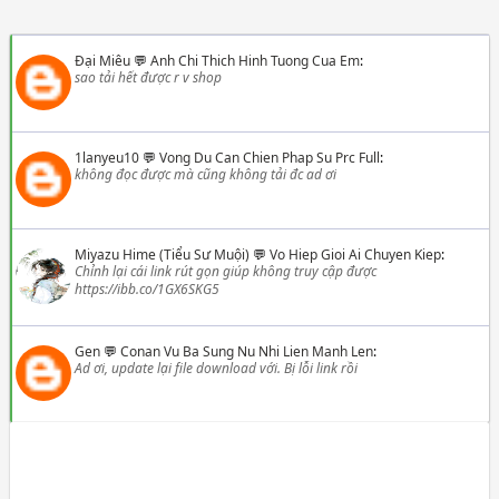
Đại Miêu
💬
Anh Chi Thich Hinh Tuong Cua Em
:
sao tải hết được r v shop
1lanyeu10
💬
Vong Du Can Chien Phap Su Prc Full
:
không đọc được mà cũng không tải đc ad ơi
Miyazu Hime (Tiểu Sư Muội)
💬
Vo Hiep Gioi Ai Chuyen Kiep
:
Chỉnh lại cái link rút gọn giúp không truy cập được
https://ibb.co/1GX6SKG5
Gen
💬
Conan Vu Ba Sung Nu Nhi Lien Manh Len
:
Ad ơi, update lại file download với. Bị lỗi link rồi