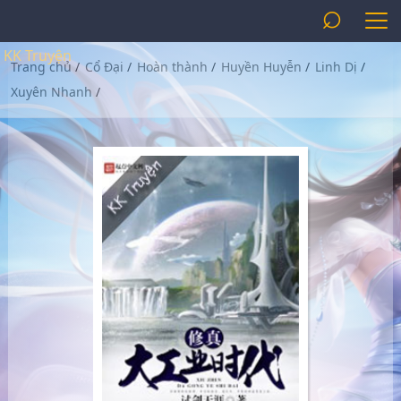
⌕
KK Truyện
Trang chủ
/
Cổ Đại
/
Hoàn thành
/
Huyền Huyễn
/
Linh Dị
/
Xuyên Nhanh
/