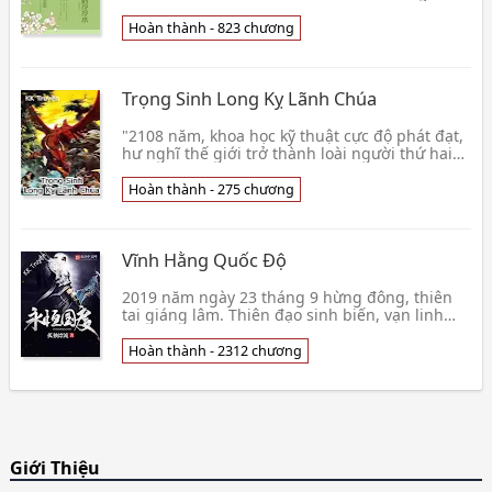
đang chuẩn bị đại triển thân thủ gây sự
nghiệp, nháy 👦 Tọa Chước Linh Linh Thủy
Hoàn thành - 823 chương
Trọng Sinh Long Kỵ Lãnh Chúa
"2108 năm, khoa học kỹ thuật cực độ phát đạt,
hư nghĩ thế giới trở thành loài người thứ hai
thế giới, báo thù thất bại Lý Lạc tử vong sau
ma👦 Mật Chấp Khấu Nhục
Hoàn thành - 275 chương
Vĩnh Hằng Quốc Độ
2019 năm ngày 23 tháng 9 hừng đông, thiên
tai giáng lâm. Thiên đạo sinh biến, vạn linh
dục vọng chấp niệm tràn ngập thiên địa, Thiên
đạo k👦 Cô Độc Phiêu Lưu
Hoàn thành - 2312 chương
Giới Thiệu