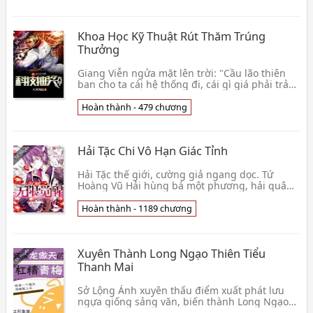
Khoa Học Kỹ Thuật Rút Thăm Trúng
Thưởng
Giang Viễn ngửa mặt lên trời: "Cầu lão thiên
ban cho ta cái hệ thống đi, cái gì giá phải trả
đều có thể!" Ông trời: "Đinh, ngài hệ thống đã
👦 Bát Nguyệt Phong Khởi
Hoàn thành - 479 chương
Hải Tặc Chi Vô Hạn Giác Tỉnh
Hải Tặc thế giới, cường giả ngang dọc. Tứ
Hoàng Vũ Hải hùng bá một phương, hải quân
đại tướng độc lĩnh phong tao. Ngày nào làm
mang theo Vô 👦 Hoa Hữu Trọng Khai Nguyệt
Hoàn thành - 1189 chương
Xuyên Thành Long Ngạo Thiên Tiểu
Thanh Mai
Sở Lộng Ảnh xuyên thấu điểm xuất phát lưu
ngựa giống sảng văn, biến thành Long Ngạo
Thiên bên người xinh xắn ôn nhu tiểu thanh