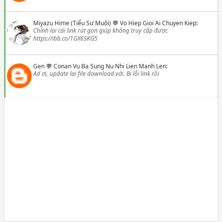
Miyazu Hime (Tiểu Sư Muội)
💬
Vo Hiep Gioi Ai Chuyen Kiep
:
Chỉnh lại cái link rút gọn giúp không truy cập được
https://ibb.co/1GX6SKG5
Gen
💬
Conan Vu Ba Sung Nu Nhi Lien Manh Len
:
Ad ơi, update lại file download với. Bị lỗi link rồi