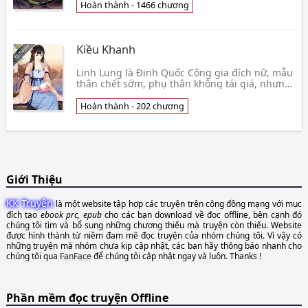
nghễ ở dư👦 Tịch Mịch Nam Hài
Hoàn thành - 1466 chương
Kiều Khanh
Linh Lung là Định Quốc Công gia đích nữ, mẫu
thân chết sớm, phụ thân không tái giá, nhưng
nàng có một cái dưỡng huynh, Diệp Lâu Tự
mặt lạnh 👦 Điềm Nhu
Hoàn thành - 202 chương
Giới Thiệu
KK Truyện
là một website tập hợp các truyện trên cộng đồng mạng với mục
đích tạo
ebook prc, epub
cho các bạn download về đọc offline, bên cạnh đó
chúng tôi tìm và bổ sung những chương thiếu mà truyện còn thiếu. Website
được hình thành từ niềm đam mê đọc truyện của nhóm chúng tôi. Vì vậy có
những truyện mà nhóm chưa kịp cập nhật, các bạn hãy thông báo nhanh cho
chúng tôi qua
FanFace
để chúng tôi cập nhật ngay và luôn. Thanks !
Phần mềm đọc truyện Offline