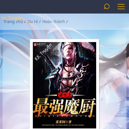
⌕
KK Truyện
Trang chủ
/
Du Hí
/
Hoàn thành
/