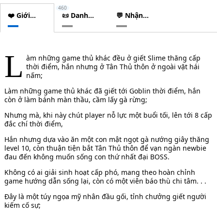
460
❤️ Giới
📜 Danh
💬 Nhận
thiệu
sách
xét
chương
L
àm những game thủ khác đều ở giết Slime thăng cấp
thời điểm, hắn nhưng ở Tân Thủ thôn ở ngoài vặt hái
nấm;
Làm những game thủ khác đã giết tới Goblin thời điểm, hắn
còn ở làm bánh màn thầu, cầm lấy gà rừng;
Nhưng mà, khi này chút player nỗ lực một buổi tối, lên tới 8 cấp
đắc chí thời điểm,
Hắn nhưng dựa vào ăn một con mật ngọt gà nướng giây thăng
level 10, còn thuận tiện bắt Tân Thủ thôn để vạn ngàn newbie
đau đến không muốn sống con thứ nhất đại BOSS.
Không có ai giải sinh hoạt cấp phó, mang theo hoàn chỉnh
game hướng dẫn sống lại, còn có một viên báo thù chi tâm. . .
Đây là một túy ngọa mỹ nhân đầu gối, tỉnh chưởng giết người
kiếm cố sự;