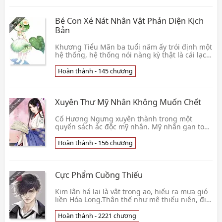
Bé Con Xé Nát Nhân Vật Phản Diện Kịch
Bản
Khương Tiểu Mãn ba tuổi năm ấy trói định một
hệ thống, hệ thống nói nàng kỳ thật là cái lạc
đường phú thiên kim, tay cầm pháo hôi kịch
bản, 👦 Đào Chi Hoàn Hoàn
Hoàn thành - 145 chương
Xuyên Thư Mỹ Nhân Không Muốn Chết
Cố Hương Ngưng xuyên thành trong một
quyển sách ác độc mỹ nhân. Mỹ nhân gan to
bằng trời, mạo danh thế thân trở thành Quốc
công phủ đường xa👦 Nam Vi
Hoàn thành - 156 chương
Cực Phẩm Cuồng Thiếu
Kim lân há lại là vật trong ao, hiểu ra mưa gió
liền Hóa Long.Thân thế như mê thiếu niên, đi
tới phồn hoa đô thị, vốn định thâu đến phù du
👦 Phong Cuồng
Hoàn thành - 2221 chương