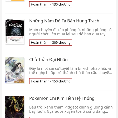
mai, chỉ chờ 👦 Giang Nguyệt Niên Niên
Hoàn thành - 130 chương
Những Năm Đó Ta Bán Hung Trạch
Main chuyên đi xào phòng ở, những phòng có
người chết liền mua lại sau đó bán qua tay
kiếm thêm thu nhập mua sữa bột ( mặc dù
chưa có vợ =))👦 Tôn Nhị Thập Tam
Hoàn thành - 309 chương
Chủ Thần Đại Nhân
Đây là một cái cự tuyệt làm bi kịch pháo hôi, vì
thế nghịch tập trở thành chủ thần câu chuyện
Mất đi lúc đầu ký ức Tiêu Vọng, mạc danh tại 3
👦 Doanh Thiên Trần
Hoàn thành - 150 chương
Pokemon Chi Kim Tiền Hệ Thống
Bầu trời xanh thẳm Pidgeot chính giương cánh
bay lượn, Gyarados xuyên toa ở sóng dâng
trào bên trong đại dương, Milotic đứng ngạo