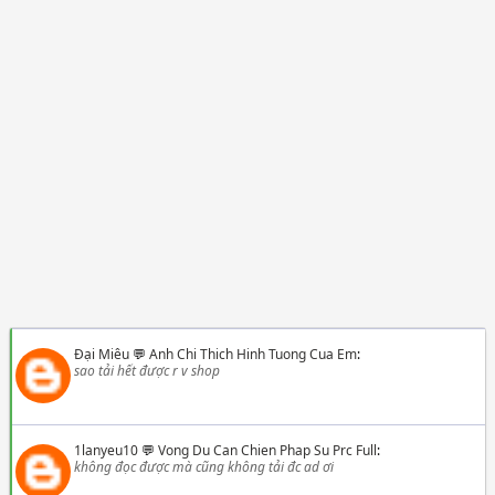
Đại Miêu
💬
Anh Chi Thich Hinh Tuong Cua Em
:
sao tải hết được r v shop
1lanyeu10
💬
Vong Du Can Chien Phap Su Prc Full
:
không đọc được mà cũng không tải đc ad ơi